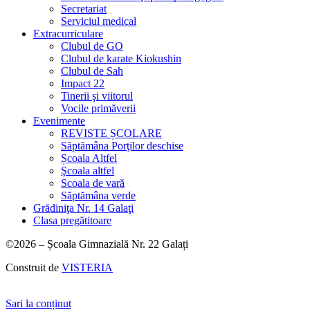
Secretariat
Serviciul medical
Extracurriculare
Clubul de GO
Clubul de karate Kiokushin
Clubul de Sah
Impact 22
Tinerii şi viitorul
Vocile primăverii
Evenimente
REVISTE ȘCOLARE
Săptămâna Porţilor deschise
Școala Altfel
Şcoala altfel
Scoala de vară
Săptămâna verde
Grădiniţa Nr. 14 Galaţi
Clasa pregătitoare
©2026 – Școala Gimnazială Nr. 22 Galați
Construit de
VISTERIA
Sari la conținut