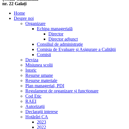
nr. 22 Galați
Home
Despre noi
Organizare
Echipa managerială
Director
Director adjunct
Consiliul de administraţie
Comisia de Evaluare şi Asigurare a Calităţii
Comisii
Deviza
Misiunea şcolii
Istoric
Resurse umane
Resurse materiale
Plan managerial, PDI
Regulament de organizare și funcționare
Cod Etic
RAEI
Autorizații
Declarații interese
Hotărâri CA
2023
2022