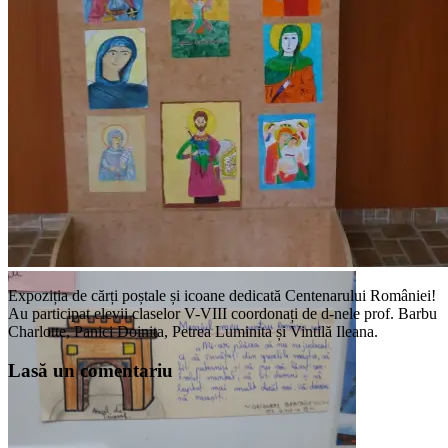
Expoziția de cărți poștale și icoane dedicată Centenarului României!
Au participat elevii claselor V-VIII coordonați de d-nele prof. Barbu
Charlotte, Panici Doinita, Petrea Luminita și Vintilă Ileana.
Lasă un comentariu