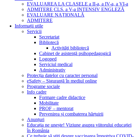
EVALUAREA LA CLASELE a II-a, a IV-a, a VI-a
ADMITERE CLS. a V-a INTENSIV ENGLEZĂ
EVALUARE NAȚIONALĂ
ADMITERE
Informații utile
Servicii
Secretariat
Bibliotecă
Activităţi bibliotecă
Cabinet de asistenţă psihopedagogică
Logoped
Serviciul medical
Administrativ
Protecția datelor cu caracter personal
eSafety – Siguranță în mediul online
Programe sociale
Info cadre
Formare cadre didactice
Mobilitate
PROF – mentorat
Prevenirea și combaterea hărțuirii
Anunțuri
Educația ne unește! Viziune asupra viitorului educației
în România
Ce trebuie să știți despre vaccinarea împotriva COVID-