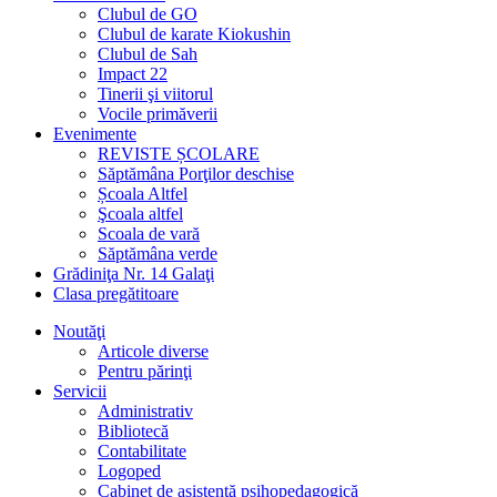
Clubul de GO
Clubul de karate Kiokushin
Clubul de Sah
Impact 22
Tinerii şi viitorul
Vocile primăverii
Evenimente
REVISTE ȘCOLARE
Săptămâna Porţilor deschise
Școala Altfel
Şcoala altfel
Scoala de vară
Săptămâna verde
Grădiniţa Nr. 14 Galaţi
Clasa pregătitoare
Noutăţi
Articole diverse
Pentru părinţi
Servicii
Administrativ
Bibliotecă
Contabilitate
Logoped
Cabinet de asistenţă psihopedagogică