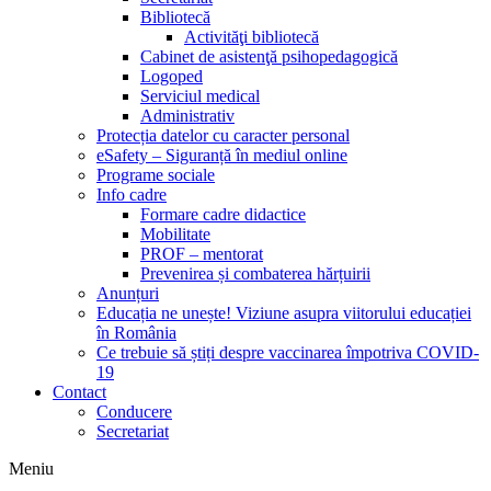
Bibliotecă
Activităţi bibliotecă
Cabinet de asistenţă psihopedagogică
Logoped
Serviciul medical
Administrativ
Protecția datelor cu caracter personal
eSafety – Siguranță în mediul online
Programe sociale
Info cadre
Formare cadre didactice
Mobilitate
PROF – mentorat
Prevenirea și combaterea hărțuirii
Anunțuri
Educația ne unește! Viziune asupra viitorului educației
în România
Ce trebuie să știți despre vaccinarea împotriva COVID-
19
Contact
Conducere
Secretariat
Meniu