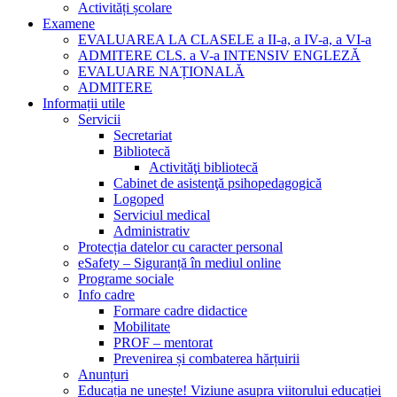
Activități școlare
Examene
EVALUAREA LA CLASELE a II-a, a IV-a, a VI-a
ADMITERE CLS. a V-a INTENSIV ENGLEZĂ
EVALUARE NAȚIONALĂ
ADMITERE
Informații utile
Servicii
Secretariat
Bibliotecă
Activităţi bibliotecă
Cabinet de asistenţă psihopedagogică
Logoped
Serviciul medical
Administrativ
Protecția datelor cu caracter personal
eSafety – Siguranță în mediul online
Programe sociale
Info cadre
Formare cadre didactice
Mobilitate
PROF – mentorat
Prevenirea și combaterea hărțuirii
Anunțuri
Educația ne unește! Viziune asupra viitorului educației