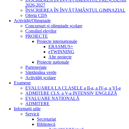
2026-2027
ÎNSCRIEREA ÎN ÎNVĂȚĂMÂNTUL GIMNAZIAL
Oferta CDȘ
Activități/Olimpiade
Concursuri și olimpiade școlare
Consiliul elevilor
PROIECTE
Proiecte internaționale
ERASMUS+
eTWINNING
Alte proiecte
Proiecte naționale
Parteneriate
Săptămâna verde
Activități școlare
Examene
EVALUAREA LA CLASELE a II-a, a IV-a, a VI-a
ADMITERE CLS. a V-a INTENSIV ENGLEZĂ
EVALUARE NAȚIONALĂ
ADMITERE
Informații utile
Servicii
Secretariat
Bibliotecă