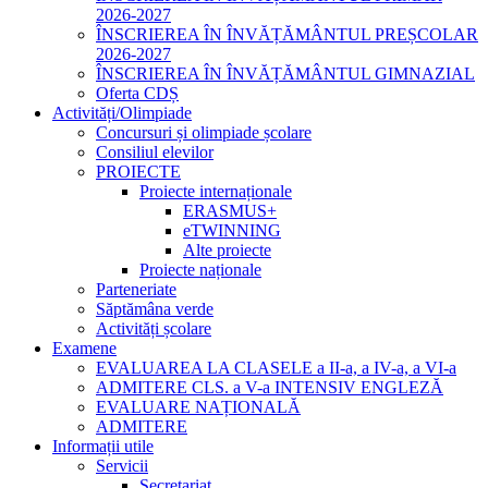
2026-2027
ÎNSCRIEREA ÎN ÎNVĂȚĂMÂNTUL PREȘCOLAR
2026-2027
ÎNSCRIEREA ÎN ÎNVĂȚĂMÂNTUL GIMNAZIAL
Oferta CDȘ
Activități/Olimpiade
Concursuri și olimpiade școlare
Consiliul elevilor
PROIECTE
Proiecte internaționale
ERASMUS+
eTWINNING
Alte proiecte
Proiecte naționale
Parteneriate
Săptămâna verde
Activități școlare
Examene
EVALUAREA LA CLASELE a II-a, a IV-a, a VI-a
ADMITERE CLS. a V-a INTENSIV ENGLEZĂ
EVALUARE NAȚIONALĂ
ADMITERE
Informații utile
Servicii
Secretariat