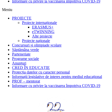
Informare cu privire la vaccinarea împotriva COVID-19
Meniu
PROIECTE
Proiecte internaționale
ERASMUS+
eTWINNING
Alte proiecte
Proiecte naționale
Concursuri și olimpiade școlare
Săptămâna verde
Parteneriate
Programe sociale
Anunțuri
CRED ÎN EDUCAȚIE
Protecția datelor cu caracter personal
Informații legislative de interes pentru mediul educațional
PROF – mentorat
Informare cu privire la vaccinarea împotriva COVID-19