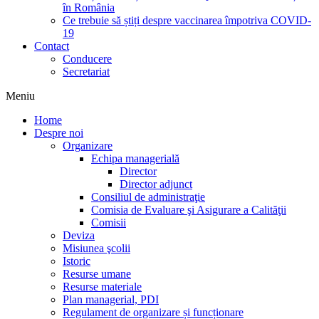
în România
Ce trebuie să știți despre vaccinarea împotriva COVID-
19
Contact
Conducere
Secretariat
Meniu
Home
Despre noi
Organizare
Echipa managerială
Director
Director adjunct
Consiliul de administraţie
Comisia de Evaluare şi Asigurare a Calităţii
Comisii
Deviza
Misiunea şcolii
Istoric
Resurse umane
Resurse materiale
Plan managerial, PDI
Regulament de organizare și funcționare