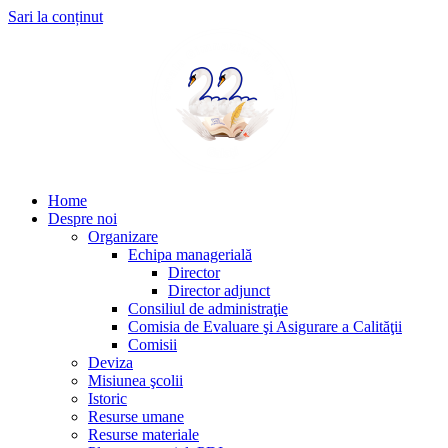
Sari la conținut
Home
Despre noi
Organizare
Echipa managerială
Director
Director adjunct
Consiliul de administraţie
Comisia de Evaluare şi Asigurare a Calităţii
Comisii
Deviza
Misiunea şcolii
Istoric
Resurse umane
Resurse materiale