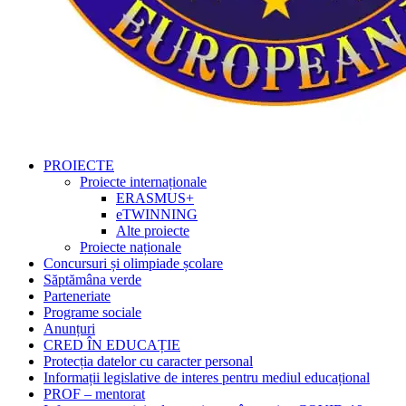
PROIECTE
Proiecte internaționale
ERASMUS+
eTWINNING
Alte proiecte
Proiecte naționale
Concursuri și olimpiade școlare
Săptămâna verde
Parteneriate
Programe sociale
Anunțuri
CRED ÎN EDUCAȚIE
Protecția datelor cu caracter personal
Informații legislative de interes pentru mediul educațional
PROF – mentorat