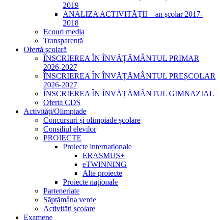
2019
ANALIZA ACTIVITĂŢII – an şcolar 2017-
2018
Ecouri media
Transparență
Ofertă şcolară
ÎNSCRIEREA ÎN ÎNVĂȚĂMÂNTUL PRIMAR
2026-2027
ÎNSCRIEREA ÎN ÎNVĂȚĂMÂNTUL PREȘCOLAR
2026-2027
ÎNSCRIEREA ÎN ÎNVĂȚĂMÂNTUL GIMNAZIAL
Oferta CDȘ
Activități/Olimpiade
Concursuri și olimpiade școlare
Consiliul elevilor
PROIECTE
Proiecte internaționale
ERASMUS+
eTWINNING
Alte proiecte
Proiecte naționale
Parteneriate
Săptămâna verde
Activități școlare
Examene