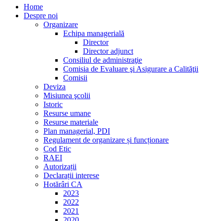
Home
Despre noi
Organizare
Echipa managerială
Director
Director adjunct
Consiliul de administraţie
Comisia de Evaluare şi Asigurare a Calităţii
Comisii
Deviza
Misiunea şcolii
Istoric
Resurse umane
Resurse materiale
Plan managerial, PDI
Regulament de organizare și funcționare
Cod Etic
RAEI
Autorizații
Declarații interese
Hotărâri CA
2023
2022
2021
2020