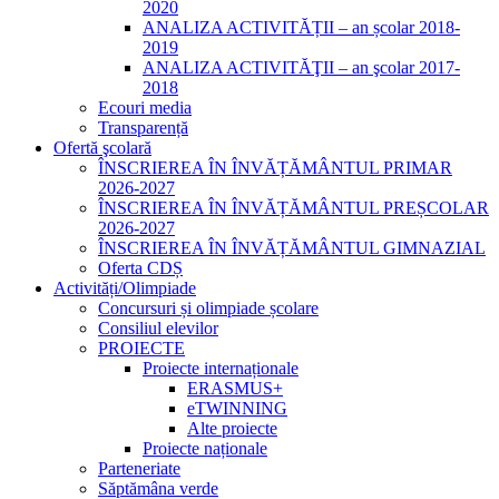
2020
ANALIZA ACTIVITĂȚII – an școlar 2018-
2019
ANALIZA ACTIVITĂŢII – an şcolar 2017-
2018
Ecouri media
Transparență
Ofertă şcolară
ÎNSCRIEREA ÎN ÎNVĂȚĂMÂNTUL PRIMAR
2026-2027
ÎNSCRIEREA ÎN ÎNVĂȚĂMÂNTUL PREȘCOLAR
2026-2027
ÎNSCRIEREA ÎN ÎNVĂȚĂMÂNTUL GIMNAZIAL
Oferta CDȘ
Activități/Olimpiade
Concursuri și olimpiade școlare
Consiliul elevilor
PROIECTE
Proiecte internaționale
ERASMUS+
eTWINNING
Alte proiecte
Proiecte naționale
Parteneriate
Săptămâna verde