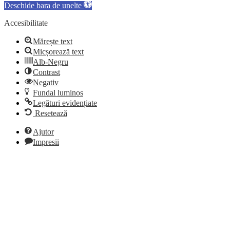
Deschide bara de unelte
Accesibilitate
Mărește text
Micșorează text
Alb-Negru
Contrast
Negativ
Fundal luminos
Legături evidențiate
Resetează
Ajutor
Impresii