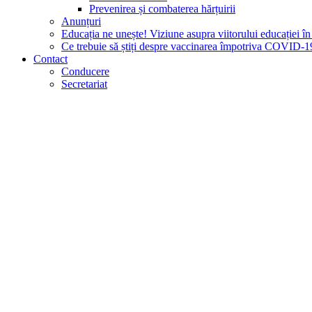
Prevenirea și combaterea hărțuirii
Anunțuri
Educația ne unește! Viziune asupra viitorului educației 
Ce trebuie să știți despre vaccinarea împotriva COVID-1
Contact
Conducere
Secretariat