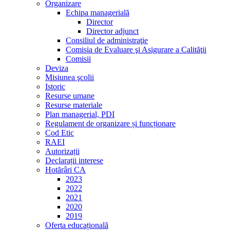
Organizare
Echipa managerială
Director
Director adjunct
Consiliul de administraţie
Comisia de Evaluare şi Asigurare a Calităţii
Comisii
Deviza
Misiunea şcolii
Istoric
Resurse umane
Resurse materiale
Plan managerial, PDI
Regulament de organizare și funcționare
Cod Etic
RAEI
Autorizații
Declarații interese
Hotărâri CA
2023
2022
2021
2020
2019
Oferta educațională