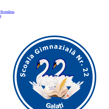
în România
9