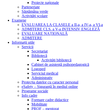
Proiecte naționale
Parteneriate
Săptămâna verde
Activități școlare
Examene
EVALUAREA LA CLASELE a II-a, a IV-a, a VI-a
ADMITERE CLS. a V-a INTENSIV ENGLEZĂ
EVALUARE NAȚIONALĂ
ADMITERE
Informații utile
Servicii
Secretariat
Bibliotecă
Activităţi bibliotecă
Cabinet de asistenţă psihopedagogică
Logoped
Serviciul medical
Administrativ
Protecția datelor cu caracter personal
eSafety – Siguranță în mediul online
Programe sociale
Info cadre
Formare cadre didactice
Mobilitate
PROF – mentorat