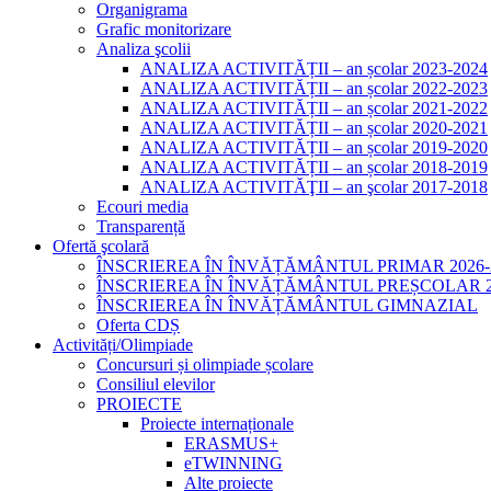
Organigrama
Grafic monitorizare
Analiza şcolii
ANALIZA ACTIVITĂȚII – an școlar 2023-2024
ANALIZA ACTIVITĂȚII – an școlar 2022-2023
ANALIZA ACTIVITĂȚII – an școlar 2021-2022
ANALIZA ACTIVITĂȚII – an școlar 2020-2021
ANALIZA ACTIVITĂȚII – an școlar 2019-2020
ANALIZA ACTIVITĂȚII – an școlar 2018-2019
ANALIZA ACTIVITĂŢII – an şcolar 2017-2018
Ecouri media
Transparență
Ofertă şcolară
ÎNSCRIEREA ÎN ÎNVĂȚĂMÂNTUL PRIMAR 2026-
ÎNSCRIEREA ÎN ÎNVĂȚĂMÂNTUL PREȘCOLAR 20
ÎNSCRIEREA ÎN ÎNVĂȚĂMÂNTUL GIMNAZIAL
Oferta CDȘ
Activități/Olimpiade
Concursuri și olimpiade școlare
Consiliul elevilor
PROIECTE
Proiecte internaționale
ERASMUS+
eTWINNING
Alte proiecte