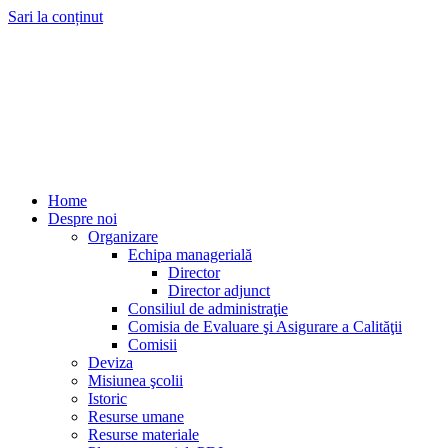
Sari la conținut
Home
Despre noi
Organizare
Echipa managerială
Director
Director adjunct
Consiliul de administraţie
Comisia de Evaluare şi Asigurare a Calităţii
Comisii
Deviza
Misiunea şcolii
Istoric
Resurse umane
Resurse materiale