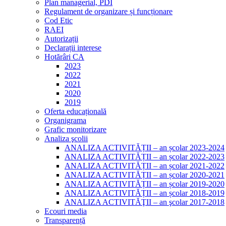
Plan managerial, PDI
Regulament de organizare și funcționare
Cod Etic
RAEI
Autorizații
Declarații interese
Hotărâri CA
2023
2022
2021
2020
2019
Oferta educațională
Organigrama
Grafic monitorizare
Analiza şcolii
ANALIZA ACTIVITĂȚII – an școlar 2023-2024
ANALIZA ACTIVITĂȚII – an școlar 2022-2023
ANALIZA ACTIVITĂȚII – an școlar 2021-2022
ANALIZA ACTIVITĂȚII – an școlar 2020-2021
ANALIZA ACTIVITĂȚII – an școlar 2019-2020
ANALIZA ACTIVITĂȚII – an școlar 2018-2019
ANALIZA ACTIVITĂŢII – an şcolar 2017-2018
Ecouri media
Transparență