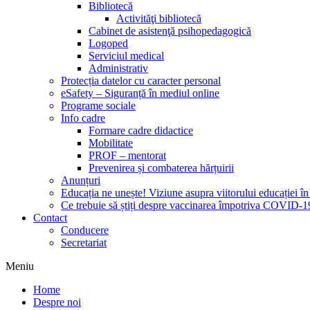
Bibliotecă
Activităţi bibliotecă
Cabinet de asistenţă psihopedagogică
Logoped
Serviciul medical
Administrativ
Protecția datelor cu caracter personal
eSafety – Siguranță în mediul online
Programe sociale
Info cadre
Formare cadre didactice
Mobilitate
PROF – mentorat
Prevenirea și combaterea hărțuirii
Anunțuri
Educația ne unește! Viziune asupra viitorului educației 
Ce trebuie să știți despre vaccinarea împotriva COVID-1
Contact
Conducere
Secretariat
Meniu
Home
Despre noi