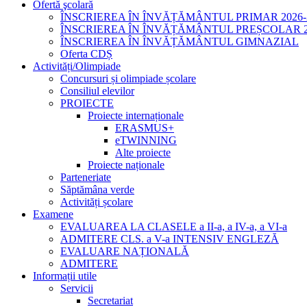
Ofertă şcolară
ÎNSCRIEREA ÎN ÎNVĂȚĂMÂNTUL PRIMAR 2026-
ÎNSCRIEREA ÎN ÎNVĂȚĂMÂNTUL PREȘCOLAR 20
ÎNSCRIEREA ÎN ÎNVĂȚĂMÂNTUL GIMNAZIAL
Oferta CDȘ
Activități/Olimpiade
Concursuri și olimpiade școlare
Consiliul elevilor
PROIECTE
Proiecte internaționale
ERASMUS+
eTWINNING
Alte proiecte
Proiecte naționale
Parteneriate
Săptămâna verde
Activități școlare
Examene
EVALUAREA LA CLASELE a II-a, a IV-a, a VI-a
ADMITERE CLS. a V-a INTENSIV ENGLEZĂ
EVALUARE NAȚIONALĂ
ADMITERE
Informații utile
Servicii
Secretariat