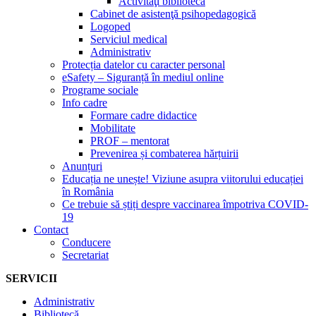
Activităţi bibliotecă
Cabinet de asistenţă psihopedagogică
Logoped
Serviciul medical
Administrativ
Protecția datelor cu caracter personal
eSafety – Siguranță în mediul online
Programe sociale
Info cadre
Formare cadre didactice
Mobilitate
PROF – mentorat
Prevenirea și combaterea hărțuirii
Anunțuri
Educația ne unește! Viziune asupra viitorului educației
în România
Ce trebuie să știți despre vaccinarea împotriva COVID-
19
Contact
Conducere
Secretariat
SERVICII
Administrativ
Bibliotecă