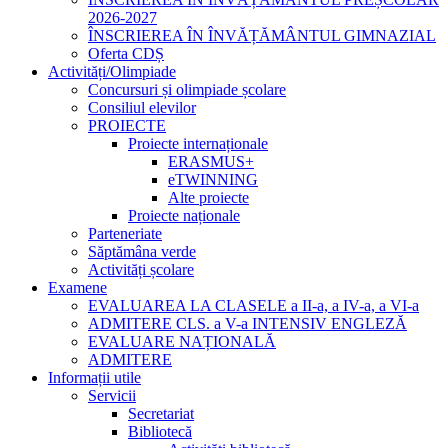
2026-2027
ÎNSCRIEREA ÎN ÎNVĂȚĂMÂNTUL GIMNAZIAL
Oferta CDȘ
Activități/Olimpiade
Concursuri și olimpiade școlare
Consiliul elevilor
PROIECTE
Proiecte internaționale
ERASMUS+
eTWINNING
Alte proiecte
Proiecte naționale
Parteneriate
Săptămâna verde
Activități școlare
Examene
EVALUAREA LA CLASELE a II-a, a IV-a, a VI-a
ADMITERE CLS. a V-a INTENSIV ENGLEZĂ
EVALUARE NAȚIONALĂ
ADMITERE
Informații utile
Servicii
Secretariat
Bibliotecă