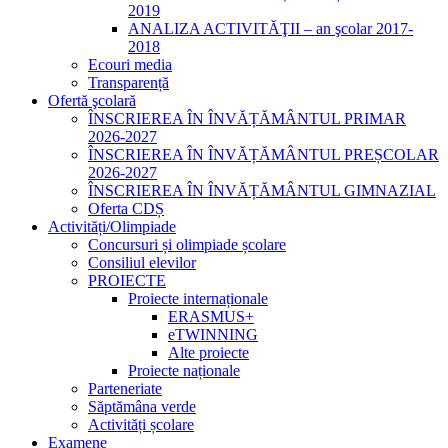
2019
ANALIZA ACTIVITĂŢII – an şcolar 2017-
2018
Ecouri media
Transparență
Ofertă şcolară
ÎNSCRIEREA ÎN ÎNVĂȚĂMÂNTUL PRIMAR
2026-2027
ÎNSCRIEREA ÎN ÎNVĂȚĂMÂNTUL PREȘCOLAR
2026-2027
ÎNSCRIEREA ÎN ÎNVĂȚĂMÂNTUL GIMNAZIAL
Oferta CDȘ
Activități/Olimpiade
Concursuri și olimpiade școlare
Consiliul elevilor
PROIECTE
Proiecte internaționale
ERASMUS+
eTWINNING
Alte proiecte
Proiecte naționale
Parteneriate
Săptămâna verde
Activități școlare
Examene