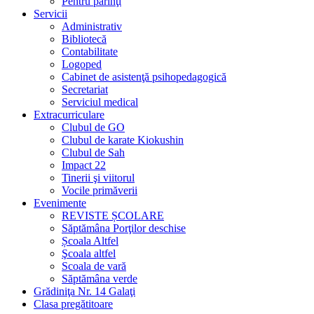
Pentru părinţi
Servicii
Administrativ
Bibliotecă
Contabilitate
Logoped
Cabinet de asistenţă psihopedagogică
Secretariat
Serviciul medical
Extracurriculare
Clubul de GO
Clubul de karate Kiokushin
Clubul de Sah
Impact 22
Tinerii şi viitorul
Vocile primăverii
Evenimente
REVISTE ȘCOLARE
Săptămâna Porţilor deschise
Școala Altfel
Şcoala altfel
Scoala de vară
Săptămâna verde
Grădiniţa Nr. 14 Galaţi
Clasa pregătitoare