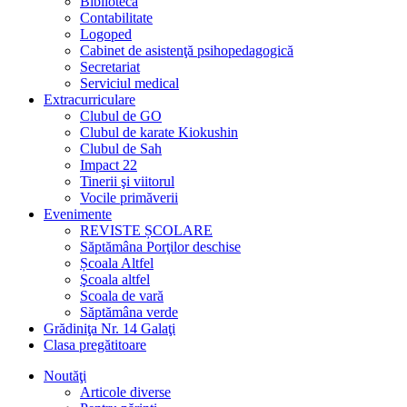
Bibliotecă
Contabilitate
Logoped
Cabinet de asistenţă psihopedagogică
Secretariat
Serviciul medical
Extracurriculare
Clubul de GO
Clubul de karate Kiokushin
Clubul de Sah
Impact 22
Tinerii şi viitorul
Vocile primăverii
Evenimente
REVISTE ȘCOLARE
Săptămâna Porţilor deschise
Școala Altfel
Şcoala altfel
Scoala de vară
Săptămâna verde
Grădiniţa Nr. 14 Galaţi
Clasa pregătitoare
Noutăţi
Articole diverse