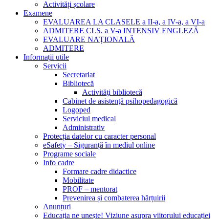
Activități școlare
Examene
EVALUAREA LA CLASELE a II-a, a IV-a, a VI-a
ADMITERE CLS. a V-a INTENSIV ENGLEZĂ
EVALUARE NAȚIONALĂ
ADMITERE
Informații utile
Servicii
Secretariat
Bibliotecă
Activităţi bibliotecă
Cabinet de asistenţă psihopedagogică
Logoped
Serviciul medical
Administrativ
Protecția datelor cu caracter personal
eSafety – Siguranță în mediul online
Programe sociale
Info cadre
Formare cadre didactice
Mobilitate
PROF – mentorat
Prevenirea și combaterea hărțuirii
Anunțuri
Educația ne unește! Viziune asupra viitorului educației