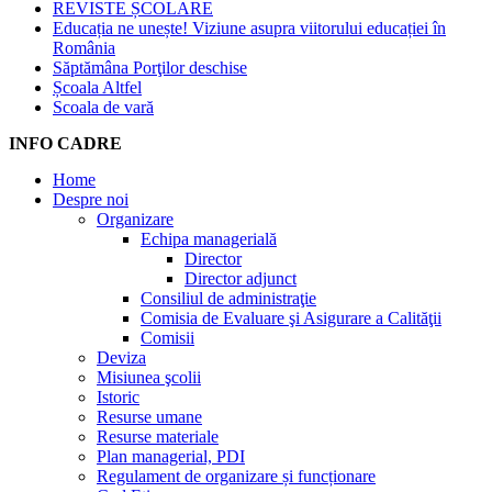
REVISTE ȘCOLARE
Educația ne unește! Viziune asupra viitorului educației în
România
Săptămâna Porţilor deschise
Școala Altfel
Scoala de vară
INFO CADRE
Home
Despre noi
Organizare
Echipa managerială
Director
Director adjunct
Consiliul de administraţie
Comisia de Evaluare şi Asigurare a Calităţii
Comisii
Deviza
Misiunea şcolii
Istoric
Resurse umane
Resurse materiale
Plan managerial, PDI
Regulament de organizare și funcționare