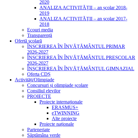
2020
ANALIZA ACTIVITĂȚII – an școlar 2018-
2019
ANALIZA ACTIVITĂŢII – an şcolar 2017-
2018
Ecouri media
Transparență
Ofertă şcolară
ÎNSCRIEREA ÎN ÎNVĂȚĂMÂNTUL PRIMAR
2026-2027
ÎNSCRIEREA ÎN ÎNVĂȚĂMÂNTUL PREȘCOLAR
2026-2027
ÎNSCRIEREA ÎN ÎNVĂȚĂMÂNTUL GIMNAZIAL
Oferta CDȘ
Activități/Olimpiade
Concursuri și olimpiade școlare
Consiliul elevilor
PROIECTE
Proiecte internaționale
ERASMUS+
eTWINNING
Alte proiecte
Proiecte naționale
Parteneriate
Săptămâna verde