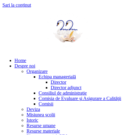
Sari la conținut
Home
Despre noi
Organizare
Echipa managerială
Director
Director adjunct
Consiliul de administraţie
Comisia de Evaluare şi Asigurare a Calităţii
Comisii
Deviza
Misiunea şcolii
Istoric
Resurse umane
Resurse materiale