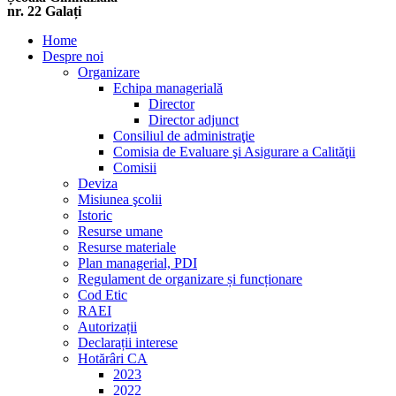
nr. 22 Galați
Home
Despre noi
Organizare
Echipa managerială
Director
Director adjunct
Consiliul de administraţie
Comisia de Evaluare şi Asigurare a Calităţii
Comisii
Deviza
Misiunea şcolii
Istoric
Resurse umane
Resurse materiale
Plan managerial, PDI
Regulament de organizare și funcționare
Cod Etic
RAEI
Autorizații
Declarații interese
Hotărâri CA
2023
2022