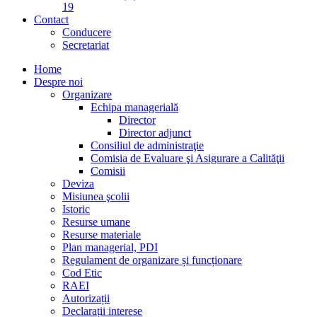
19
Contact
Conducere
Secretariat
Home
Despre noi
Organizare
Echipa managerială
Director
Director adjunct
Consiliul de administraţie
Comisia de Evaluare şi Asigurare a Calităţii
Comisii
Deviza
Misiunea şcolii
Istoric
Resurse umane
Resurse materiale
Plan managerial, PDI
Regulament de organizare și funcționare
Cod Etic
RAEI
Autorizații
Declarații interese