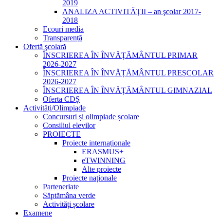
2019
ANALIZA ACTIVITĂŢII – an şcolar 2017-
2018
Ecouri media
Transparență
Ofertă şcolară
ÎNSCRIEREA ÎN ÎNVĂȚĂMÂNTUL PRIMAR
2026-2027
ÎNSCRIEREA ÎN ÎNVĂȚĂMÂNTUL PREȘCOLAR
2026-2027
ÎNSCRIEREA ÎN ÎNVĂȚĂMÂNTUL GIMNAZIAL
Oferta CDȘ
Activități/Olimpiade
Concursuri și olimpiade școlare
Consiliul elevilor
PROIECTE
Proiecte internaționale
ERASMUS+
eTWINNING
Alte proiecte
Proiecte naționale
Parteneriate
Săptămâna verde
Activități școlare
Examene