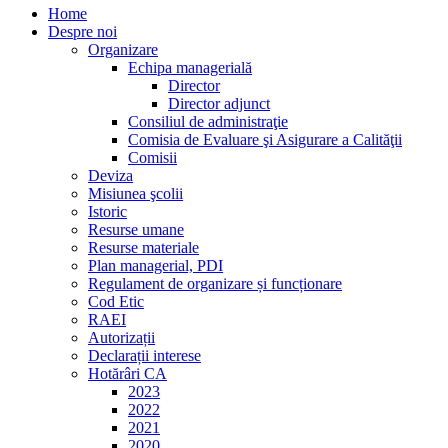
Home
Despre noi
Organizare
Echipa managerială
Director
Director adjunct
Consiliul de administraţie
Comisia de Evaluare şi Asigurare a Calităţii
Comisii
Deviza
Misiunea şcolii
Istoric
Resurse umane
Resurse materiale
Plan managerial, PDI
Regulament de organizare și funcționare
Cod Etic
RAEI
Autorizații
Declarații interese
Hotărâri CA
2023
2022
2021
2020