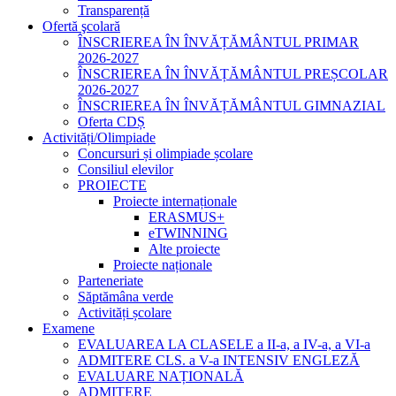
Transparență
Ofertă şcolară
ÎNSCRIEREA ÎN ÎNVĂȚĂMÂNTUL PRIMAR
2026-2027
ÎNSCRIEREA ÎN ÎNVĂȚĂMÂNTUL PREȘCOLAR
2026-2027
ÎNSCRIEREA ÎN ÎNVĂȚĂMÂNTUL GIMNAZIAL
Oferta CDȘ
Activități/Olimpiade
Concursuri și olimpiade școlare
Consiliul elevilor
PROIECTE
Proiecte internaționale
ERASMUS+
eTWINNING
Alte proiecte
Proiecte naționale
Parteneriate
Săptămâna verde
Activități școlare
Examene
EVALUAREA LA CLASELE a II-a, a IV-a, a VI-a
ADMITERE CLS. a V-a INTENSIV ENGLEZĂ
EVALUARE NAȚIONALĂ
ADMITERE