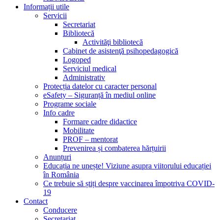
Informații utile
Servicii
Secretariat
Bibliotecă
Activităţi bibliotecă
Cabinet de asistenţă psihopedagogică
Logoped
Serviciul medical
Administrativ
Protecția datelor cu caracter personal
eSafety – Siguranță în mediul online
Programe sociale
Info cadre
Formare cadre didactice
Mobilitate
PROF – mentorat
Prevenirea și combaterea hărțuirii
Anunțuri
Educația ne unește! Viziune asupra viitorului educației
în România
Ce trebuie să știți despre vaccinarea împotriva COVID-
19
Contact
Conducere
Secretariat