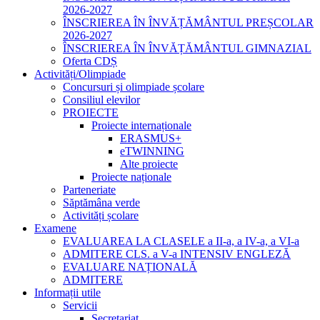
2026-2027
ÎNSCRIEREA ÎN ÎNVĂȚĂMÂNTUL PREȘCOLAR
2026-2027
ÎNSCRIEREA ÎN ÎNVĂȚĂMÂNTUL GIMNAZIAL
Oferta CDȘ
Activități/Olimpiade
Concursuri și olimpiade școlare
Consiliul elevilor
PROIECTE
Proiecte internaționale
ERASMUS+
eTWINNING
Alte proiecte
Proiecte naționale
Parteneriate
Săptămâna verde
Activități școlare
Examene
EVALUAREA LA CLASELE a II-a, a IV-a, a VI-a
ADMITERE CLS. a V-a INTENSIV ENGLEZĂ
EVALUARE NAȚIONALĂ
ADMITERE
Informații utile
Servicii
Secretariat