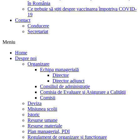
în România
Ce trebuie să știți despre vaccinarea împotriva COVID-
19
Contact
Conducere
Secretariat
Meniu
Home
Despre noi
Organizare
Echipa managerială
Director
Director adjunct
Consiliul de administraţie
Comisia de Evaluare şi Asigurare a Calităţii
Comisii
Deviza
Misiunea şcolii
Istoric
Resurse umane
Resurse materiale
Plan managerial, PDI
Regulament de organizare și funcționare