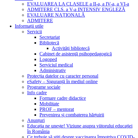
EVALUAREA LA CLASELE a II-a, a IV-a, a VI-a
ADMITERE CLS. a V-a INTENSIV ENGLEZĂ
EVALUARE NAȚIONALĂ
ADMITERE
Informații utile
Servicii
Secretariat
Bibliotecă
Activităţi bibliotecă
Cabinet de asistenţă psihopedagogică
Logoped
Serviciul medical
Administrativ
Protecția datelor cu caracter personal
eSafety – Siguranță în mediul online
Programe sociale
Info cadre
Formare cadre didactice
Mobilitate
PROF – mentorat
Prevenirea și combaterea hărțuirii
Anunțuri
Educația ne unește! Viziune asupra viitorului educației
în România
Ce trebuie să știți despre vaccinarea împotriva COVID-