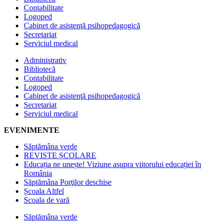
Contabilitate
Logoped
Cabinet de asistenţă psihopedagogică
Secretariat
Serviciul medical
Administrativ
Bibliotecă
Contabilitate
Logoped
Cabinet de asistenţă psihopedagogică
Secretariat
Serviciul medical
EVENIMENTE
Săptămâna verde
REVISTE ȘCOLARE
Educația ne unește! Viziune asupra viitorului educației în
România
Săptămâna Porţilor deschise
Școala Altfel
Scoala de vară
Săptămâna verde