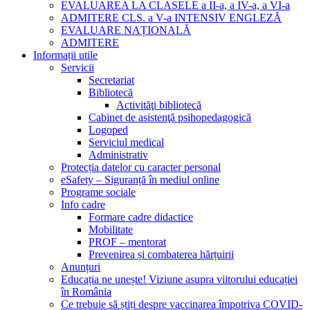
EVALUAREA LA CLASELE a II-a, a IV-a, a VI-a
ADMITERE CLS. a V-a INTENSIV ENGLEZĂ
EVALUARE NAȚIONALĂ
ADMITERE
Informații utile
Servicii
Secretariat
Bibliotecă
Activităţi bibliotecă
Cabinet de asistenţă psihopedagogică
Logoped
Serviciul medical
Administrativ
Protecția datelor cu caracter personal
eSafety – Siguranță în mediul online
Programe sociale
Info cadre
Formare cadre didactice
Mobilitate
PROF – mentorat
Prevenirea și combaterea hărțuirii
Anunțuri
Educația ne unește! Viziune asupra viitorului educației
în România
Ce trebuie să știți despre vaccinarea împotriva COVID-