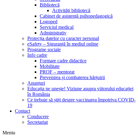
Bibliotecă
Activităţi bibliotecă
Cabinet de asistenţă psihopedagogică
Logoped
Serviciul medical
Administrativ
Protecția datelor cu caracter personal
eSafety – Siguranță în mediul online
Programe sociale
Info cadre
Formare cadre didactice
Mobilitate
PROF – mentorat
Prevenirea și combaterea hărțuirii
Anunțuri
Educația ne unește! Viziune asupra viitorului educației
în România
Ce trebuie să știți despre vaccinarea împotriva COVID-
19
Contact
Conducere
Secretariat
Meniu