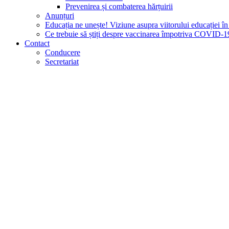
Prevenirea și combaterea hărțuirii
Anunțuri
Educația ne unește! Viziune asupra viitorului educației 
Ce trebuie să știți despre vaccinarea împotriva COVID-1
Contact
Conducere
Secretariat