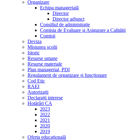
Organizare
Echipa managerială
Director
Director adjunct
Consiliul de administraţie
Comisia de Evaluare şi Asigurare a Calităţii
Comisii
Deviza
Misiunea şcolii
Istoric
Resurse umane
Resurse materiale
Plan managerial, PDI
Regulament de organizare și funcționare
Cod Etic
RAEI
Autorizații
Declarații interese
Hotărâri CA
2023
2022
2021
2020
2019
Oferta educațională