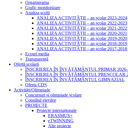
Organigrama
Grafic monitorizare
Analiza şcolii
ANALIZA ACTIVITĂȚII – an școlar 2023-2024
ANALIZA ACTIVITĂȚII – an școlar 2022-2023
ANALIZA ACTIVITĂȚII – an școlar 2021-2022
ANALIZA ACTIVITĂȚII – an școlar 2020-2021
ANALIZA ACTIVITĂȚII – an școlar 2019-2020
ANALIZA ACTIVITĂȚII – an școlar 2018-2019
ANALIZA ACTIVITĂŢII – an şcolar 2017-2018
Ecouri media
Transparență
Ofertă şcolară
ÎNSCRIEREA ÎN ÎNVĂȚĂMÂNTUL PRIMAR 2026-
ÎNSCRIEREA ÎN ÎNVĂȚĂMÂNTUL PREȘCOLAR 20
ÎNSCRIEREA ÎN ÎNVĂȚĂMÂNTUL GIMNAZIAL
Oferta CDȘ
Activități/Olimpiade
Concursuri și olimpiade școlare
Consiliul elevilor
PROIECTE
Proiecte internaționale
ERASMUS+
eTWINNING
Alte proiecte