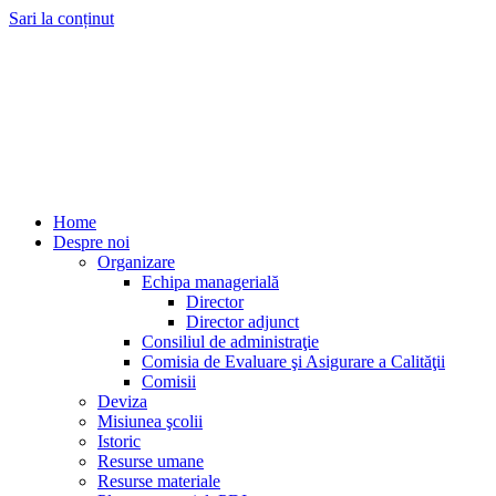
Sari la conținut
Home
Despre noi
Organizare
Echipa managerială
Director
Director adjunct
Consiliul de administraţie
Comisia de Evaluare şi Asigurare a Calităţii
Comisii
Deviza
Misiunea şcolii
Istoric
Resurse umane
Resurse materiale