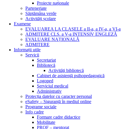
Proiecte naționale
Parteneriate
Săptămâna verde
Activități școlare
Examene
EVALUAREA LA CLASELE a II-a, a IV-a, a VI-a
ADMITERE CLS. a V-a INTENSIV ENGLEZĂ
EVALUARE NAȚIONALĂ
ADMITERE
Informații utile
Servicii
Secretariat
Bibliotecă
Activităţi bibliotecă
Cabinet de asistenţă psihopedagogică
Logoped
Serviciul medical
Administrativ
Protecția datelor cu caracter personal
eSafety – Siguranță în mediul online
Programe sociale
Info cadre
Formare cadre didactice
Mobilitate
PROF – mentorat