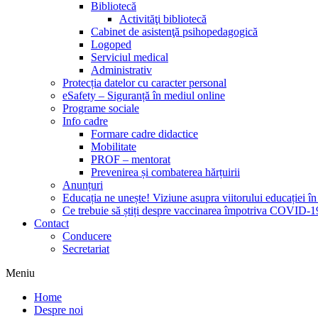
Bibliotecă
Activităţi bibliotecă
Cabinet de asistenţă psihopedagogică
Logoped
Serviciul medical
Administrativ
Protecția datelor cu caracter personal
eSafety – Siguranță în mediul online
Programe sociale
Info cadre
Formare cadre didactice
Mobilitate
PROF – mentorat
Prevenirea și combaterea hărțuirii
Anunțuri
Educația ne unește! Viziune asupra viitorului educației 
Ce trebuie să știți despre vaccinarea împotriva COVID-1
Contact
Conducere
Secretariat
Meniu
Home
Despre noi