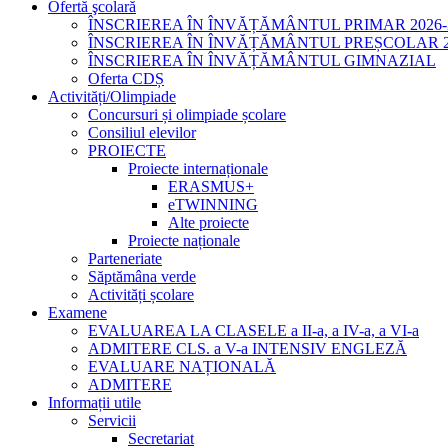
Ofertă şcolară
ÎNSCRIEREA ÎN ÎNVĂȚĂMÂNTUL PRIMAR 2026-
ÎNSCRIEREA ÎN ÎNVĂȚĂMÂNTUL PREȘCOLAR 20
ÎNSCRIEREA ÎN ÎNVĂȚĂMÂNTUL GIMNAZIAL
Oferta CDȘ
Activități/Olimpiade
Concursuri și olimpiade școlare
Consiliul elevilor
PROIECTE
Proiecte internaționale
ERASMUS+
eTWINNING
Alte proiecte
Proiecte naționale
Parteneriate
Săptămâna verde
Activități școlare
Examene
EVALUAREA LA CLASELE a II-a, a IV-a, a VI-a
ADMITERE CLS. a V-a INTENSIV ENGLEZĂ
EVALUARE NAȚIONALĂ
ADMITERE
Informații utile
Servicii
Secretariat