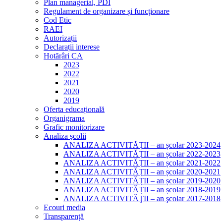
Plan managerial, PDI
Regulament de organizare și funcționare
Cod Etic
RAEI
Autorizații
Declarații interese
Hotărâri CA
2023
2022
2021
2020
2019
Oferta educațională
Organigrama
Grafic monitorizare
Analiza şcolii
ANALIZA ACTIVITĂȚII – an școlar 2023-2024
ANALIZA ACTIVITĂȚII – an școlar 2022-2023
ANALIZA ACTIVITĂȚII – an școlar 2021-2022
ANALIZA ACTIVITĂȚII – an școlar 2020-2021
ANALIZA ACTIVITĂȚII – an școlar 2019-2020
ANALIZA ACTIVITĂȚII – an școlar 2018-2019
ANALIZA ACTIVITĂŢII – an şcolar 2017-2018
Ecouri media
Transparență