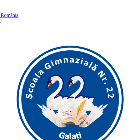
în România
9