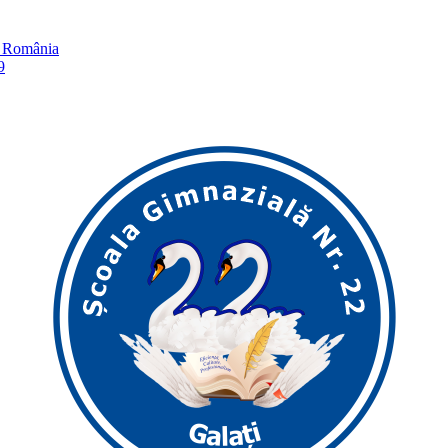
în România
9