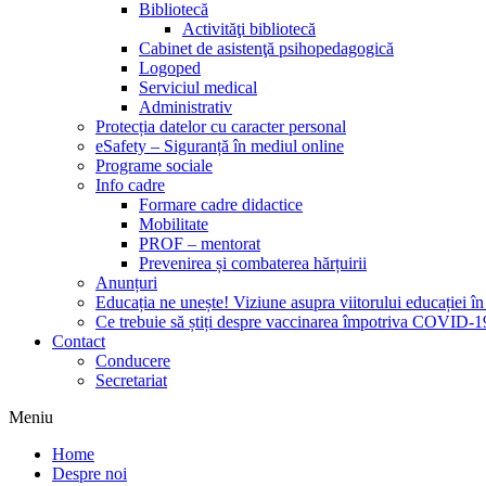
Bibliotecă
Activităţi bibliotecă
Cabinet de asistenţă psihopedagogică
Logoped
Serviciul medical
Administrativ
Protecția datelor cu caracter personal
eSafety – Siguranță în mediul online
Programe sociale
Info cadre
Formare cadre didactice
Mobilitate
PROF – mentorat
Prevenirea și combaterea hărțuirii
Anunțuri
Educația ne unește! Viziune asupra viitorului educației 
Ce trebuie să știți despre vaccinarea împotriva COVID-1
Contact
Conducere
Secretariat
Meniu
Home
Despre noi