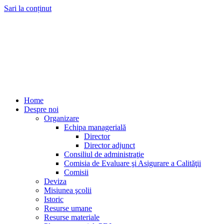
Sari la conținut
Home
Despre noi
Organizare
Echipa managerială
Director
Director adjunct
Consiliul de administraţie
Comisia de Evaluare şi Asigurare a Calităţii
Comisii
Deviza
Misiunea şcolii
Istoric
Resurse umane
Resurse materiale