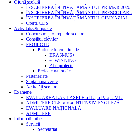
Ofertă şcolară
ÎNSCRIEREA ÎN ÎNVĂȚĂMÂNTUL PRIMAR 2026-
ÎNSCRIEREA ÎN ÎNVĂȚĂMÂNTUL PREȘCOLAR 20
ÎNSCRIEREA ÎN ÎNVĂȚĂMÂNTUL GIMNAZIAL
Oferta CDȘ
Activități/Olimpiade
Concursuri și olimpiade școlare
Consiliul elevilor
PROIECTE
Proiecte internaționale
ERASMUS+
eTWINNING
Alte proiecte
Proiecte naționale
Parteneriate
Săptămâna verde
Activități școlare
Examene
EVALUAREA LA CLASELE a II-a, a IV-a, a VI-a
ADMITERE CLS. a V-a INTENSIV ENGLEZĂ
EVALUARE NAȚIONALĂ
ADMITERE
Informații utile
Servicii
Secretariat