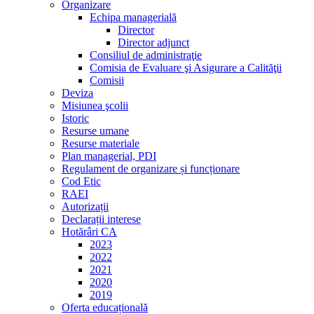
Organizare
Echipa managerială
Director
Director adjunct
Consiliul de administraţie
Comisia de Evaluare şi Asigurare a Calităţii
Comisii
Deviza
Misiunea şcolii
Istoric
Resurse umane
Resurse materiale
Plan managerial, PDI
Regulament de organizare și funcționare
Cod Etic
RAEI
Autorizații
Declarații interese
Hotărâri CA
2023
2022
2021
2020
2019
Oferta educațională