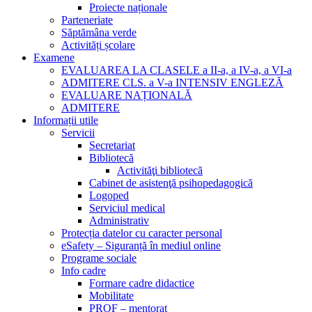
Proiecte naționale
Parteneriate
Săptămâna verde
Activități școlare
Examene
EVALUAREA LA CLASELE a II-a, a IV-a, a VI-a
ADMITERE CLS. a V-a INTENSIV ENGLEZĂ
EVALUARE NAȚIONALĂ
ADMITERE
Informații utile
Servicii
Secretariat
Bibliotecă
Activităţi bibliotecă
Cabinet de asistenţă psihopedagogică
Logoped
Serviciul medical
Administrativ
Protecția datelor cu caracter personal
eSafety – Siguranță în mediul online
Programe sociale
Info cadre
Formare cadre didactice
Mobilitate
PROF – mentorat