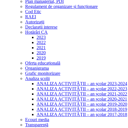
Plan managerial, PDI
Regulament de organizare și funcționare
Cod Etic
RAEI
Autorizații
Declarații interese
Hotărâri CA
2023
2022
2021
2020
2019
Oferta educațională
Organigrama
Grafic monitorizare
Analiza şcolii
ANALIZA ACTIVITĂȚII – an școlar 2023-2024
ANALIZA ACTIVITĂȚII – an școlar 2022-2023
ANALIZA ACTIVITĂȚII – an școlar 2021-2022
ANALIZA ACTIVITĂȚII – an școlar 2020-2021
ANALIZA ACTIVITĂȚII – an școlar 2019-2020
ANALIZA ACTIVITĂȚII – an școlar 2018-2019
ANALIZA ACTIVITĂŢII – an şcolar 2017-2018
Ecouri media
Transparență