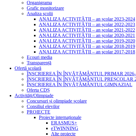
Organigrama
Grafic monitorizare
Analiza şcolii
ANALIZA ACTIVITĂȚII – an școlar 2023-2024
ANALIZA ACTIVITĂȚII – an școlar 2022-2023
ANALIZA ACTIVITĂȚII – an școlar 2021-2022
ANALIZA ACTIVITĂȚII – an școlar 2020-2021
ANALIZA ACTIVITĂȚII – an școlar 2019-2020
ANALIZA ACTIVITĂȚII – an școlar 2018-2019
ANALIZA ACTIVITĂŢII – an şcolar 2017-2018
Ecouri media
Transparență
Ofertă şcolară
ÎNSCRIEREA ÎN ÎNVĂȚĂMÂNTUL PRIMAR 2026-
ÎNSCRIEREA ÎN ÎNVĂȚĂMÂNTUL PREȘCOLAR 20
ÎNSCRIEREA ÎN ÎNVĂȚĂMÂNTUL GIMNAZIAL
Oferta CDȘ
Activități/Olimpiade
Concursuri și olimpiade școlare
Consiliul elevilor
PROIECTE
Proiecte internaționale
ERASMUS+
eTWINNING
Alte proiecte