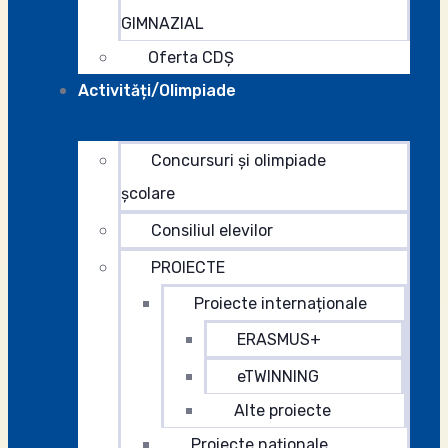
GIMNAZIAL
Oferta CDȘ
Activități/Olimpiade
Concursuri și olimpiade
școlare
Consiliul elevilor
PROIECTE
Proiecte internaționale
ERASMUS+
eTWINNING
Alte proiecte
Proiecte naționale