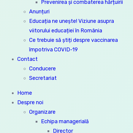
Prevenirea și combaterea hărțuirii
Anunțuri
Educația ne unește! Viziune asupra
viitorului educației în România
Ce trebuie să știți despre vaccinarea
împotriva COVID-19
Contact
Conducere
Secretariat
Home
Despre noi
Organizare
Echipa managerială
Director