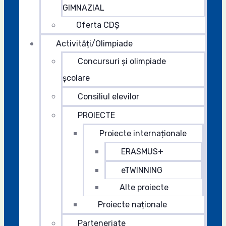
GIMNAZIAL
Oferta CDȘ
Activități/Olimpiade
Concursuri și olimpiade
școlare
Consiliul elevilor
PROIECTE
Proiecte internaționale
ERASMUS+
eTWINNING
Alte proiecte
Proiecte naționale
Parteneriate