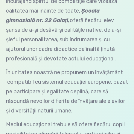
încurajând spiritul de competiţie care vizează
calitatea mai înainte de toate,
Şcoala
gimnazială nr. 22 Galaţi,
oferă fiecărui elev
şansa de a-şi desăvârşi calităţile native, de a-şi
şlefui personalitatea, sub îndrumarea şi cu
ajutorul unor cadre didactice de înaltă ţinută
profesională şi devotate actului educaţional.
În unitatea noastră ne propunem un învăţământ
compatibil cu sistemul educaţiei europene, bazat
pe participare şi egalitate deplină, care să
răspundă nevoilor diferite de învăţare ale elevilor
şi diversităţii naturii umane.
Mediul educaţional trebuie să ofere fiecărui copil