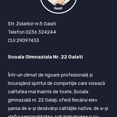
Str. Zidarilor nr.5 Galati
Telefon 0236 324244
CUI 29097433
Scoala Gimnaziala Nr. 22 Galati
Într-un climat de rigoare profesională şi
încurajând spiritul de competiţie care vizează
calitatea mai înainte de toate, Şcoala
gimnazială nr. 22 Galaţi, oferă fiecărui elev
şansa de a-şi desăvârşi calităţile native, de a-şi
şlefui personalitatea, sub îndrumarea şi cu