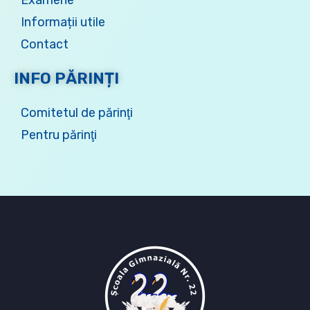
Informații utile
Contact
INFO PĂRINȚI
Comitetul de părinţi
Pentru părinţi