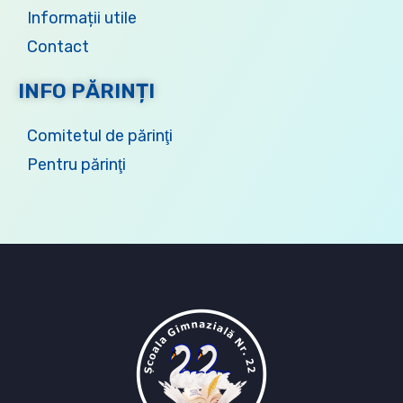
Informații utile
Contact
INFO PĂRINȚI
Comitetul de părinţi
Pentru părinţi