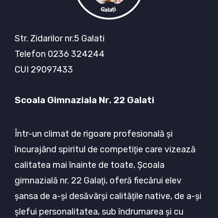
Str. Zidarilor nr.5 Galati
Telefon 0236 324244
CUI 29097433
Scoala Gimnaziala Nr. 22 Galati
Într-un climat de rigoare profesională şi
încurajând spiritul de competiţie care vizează
calitatea mai înainte de toate, Şcoala
gimnazială nr. 22 Galaţi, oferă fiecărui elev
şansa de a-şi desăvârşi calităţile native, de a-şi
şlefui personalitatea, sub îndrumarea şi cu