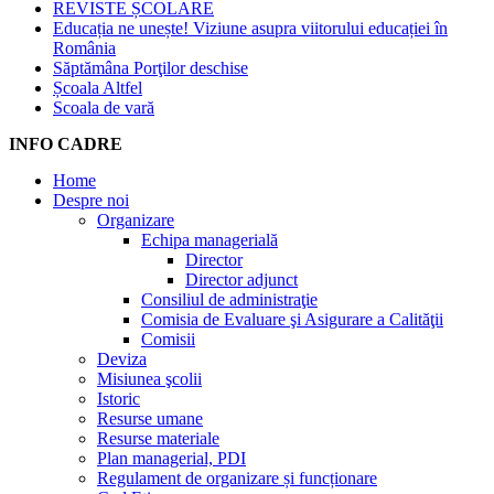
REVISTE ȘCOLARE
Educația ne unește! Viziune asupra viitorului educației în
România
Săptămâna Porţilor deschise
Școala Altfel
Scoala de vară
INFO CADRE
Home
Despre noi
Organizare
Echipa managerială
Director
Director adjunct
Consiliul de administraţie
Comisia de Evaluare şi Asigurare a Calităţii
Comisii
Deviza
Misiunea şcolii
Istoric
Resurse umane
Resurse materiale
Plan managerial, PDI
Regulament de organizare și funcționare