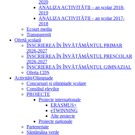
2020
ANALIZA ACTIVITĂȚII – an școlar 2018-
2019
ANALIZA ACTIVITĂŢII – an şcolar 2017-
2018
Ecouri media
Transparență
Ofertă şcolară
ÎNSCRIEREA ÎN ÎNVĂȚĂMÂNTUL PRIMAR
2026-2027
ÎNSCRIEREA ÎN ÎNVĂȚĂMÂNTUL PREȘCOLAR
2026-2027
ÎNSCRIEREA ÎN ÎNVĂȚĂMÂNTUL GIMNAZIAL
Oferta CDȘ
Activități/Olimpiade
Concursuri și olimpiade școlare
Consiliul elevilor
PROIECTE
Proiecte internaționale
ERASMUS+
eTWINNING
Alte proiecte
Proiecte naționale
Parteneriate
Săptămâna verde