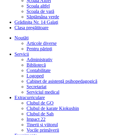
Școala Altfel
Şcoala altfel
Scoala de vară
Săptămâna verde
Grădiniţa Nr. 14 Galaţi
Clasa pregătitoare
Noutăţi
Articole diverse
Pentru părinţi
Servicii
Administrativ
Bibliotecă
Contabilitate
Logoped
Cabinet de asistenţă psihopedagogică
Secretariat
Serviciul medical
Extracurriculare
Clubul de GO
Clubul de karate Kiokushin
Clubul de Sah
Impact 22
Tinerii şi viitorul
Vocile primăverii