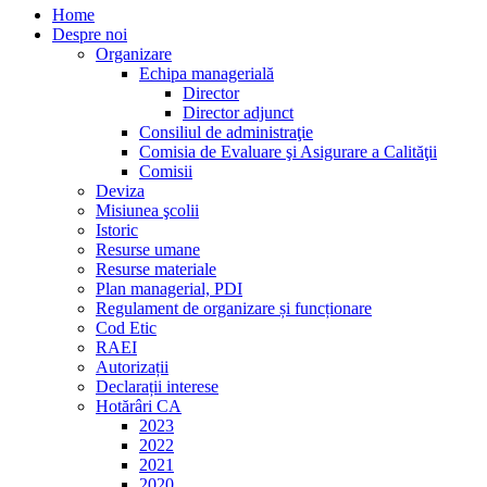
Home
Despre noi
Organizare
Echipa managerială
Director
Director adjunct
Consiliul de administraţie
Comisia de Evaluare şi Asigurare a Calităţii
Comisii
Deviza
Misiunea şcolii
Istoric
Resurse umane
Resurse materiale
Plan managerial, PDI
Regulament de organizare și funcționare
Cod Etic
RAEI
Autorizații
Declarații interese
Hotărâri CA
2023
2022
2021
2020