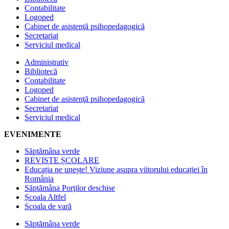
Contabilitate
Logoped
Cabinet de asistenţă psihopedagogică
Secretariat
Serviciul medical
Administrativ
Bibliotecă
Contabilitate
Logoped
Cabinet de asistenţă psihopedagogică
Secretariat
Serviciul medical
EVENIMENTE
Săptămâna verde
REVISTE ȘCOLARE
Educația ne unește! Viziune asupra viitorului educației în
România
Săptămâna Porţilor deschise
Școala Altfel
Scoala de vară
Săptămâna verde