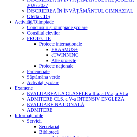
2026-2027
ÎNSCRIEREA ÎN ÎNVĂȚĂMÂNTUL GIMNAZIAL
Oferta CDȘ
Activități/Olimpiade
Concursuri și olimpiade școlare
Consiliul elevilor
PROIECTE
Proiecte internaționale
ERASMUS+
eTWINNING
Alte proiecte
Proiecte naționale
Parteneriate
Săptămâna verde
Activități școlare
Examene
EVALUAREA LA CLASELE a II-a, a IV-a, a VI-a
ADMITERE CLS. a V-a INTENSIV ENGLEZĂ
EVALUARE NAȚIONALĂ
ADMITERE
Informații utile
Servicii
Secretariat
Bibliotecă