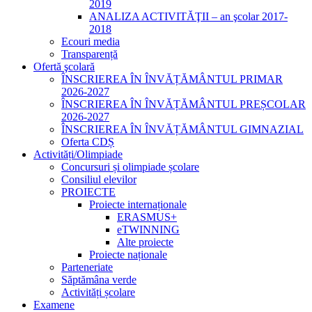
2019
ANALIZA ACTIVITĂŢII – an şcolar 2017-
2018
Ecouri media
Transparență
Ofertă şcolară
ÎNSCRIEREA ÎN ÎNVĂȚĂMÂNTUL PRIMAR
2026-2027
ÎNSCRIEREA ÎN ÎNVĂȚĂMÂNTUL PREȘCOLAR
2026-2027
ÎNSCRIEREA ÎN ÎNVĂȚĂMÂNTUL GIMNAZIAL
Oferta CDȘ
Activități/Olimpiade
Concursuri și olimpiade școlare
Consiliul elevilor
PROIECTE
Proiecte internaționale
ERASMUS+
eTWINNING
Alte proiecte
Proiecte naționale
Parteneriate
Săptămâna verde
Activități școlare
Examene