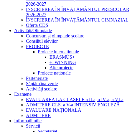
2026-2027
ÎNSCRIEREA ÎN ÎNVĂȚĂMÂNTUL PREȘCOLAR
2026-2027
ÎNSCRIEREA ÎN ÎNVĂȚĂMÂNTUL GIMNAZIAL
Oferta CDȘ
Activități/Olimpiade
Concursuri și olimpiade școlare
Consiliul elevilor
PROIECTE
Proiecte internaționale
ERASMUS+
eTWINNING
Alte proiecte
Proiecte naționale
Parteneriate
Săptămâna verde
Activități școlare
Examene
EVALUAREA LA CLASELE a II-a, a IV-a, a VI-a
ADMITERE CLS. a V-a INTENSIV ENGLEZĂ
EVALUARE NAȚIONALĂ
ADMITERE
Informații utile
Servicii
Secretariat