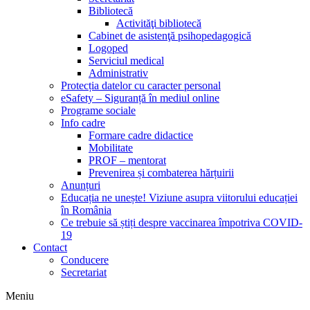
Bibliotecă
Activităţi bibliotecă
Cabinet de asistenţă psihopedagogică
Logoped
Serviciul medical
Administrativ
Protecția datelor cu caracter personal
eSafety – Siguranță în mediul online
Programe sociale
Info cadre
Formare cadre didactice
Mobilitate
PROF – mentorat
Prevenirea și combaterea hărțuirii
Anunțuri
Educația ne unește! Viziune asupra viitorului educației
în România
Ce trebuie să știți despre vaccinarea împotriva COVID-
19
Contact
Conducere
Secretariat
Meniu