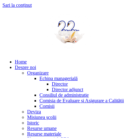
Sari la conținut
Home
Despre noi
Organizare
Echipa managerială
Director
Director adjunct
Consiliul de administraţie
Comisia de Evaluare şi Asigurare a Calităţii
Comisii
Deviza
Misiunea şcolii
Istoric
Resurse umane
Resurse materiale