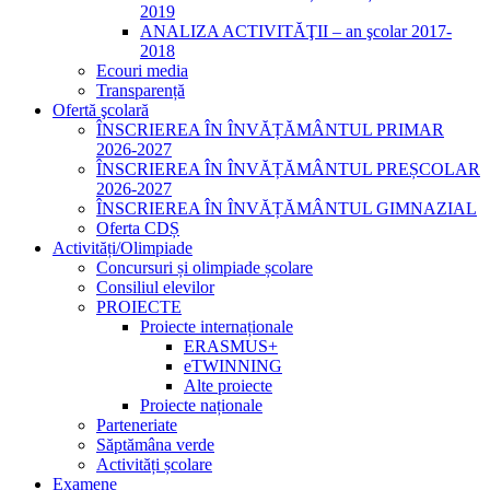
2019
ANALIZA ACTIVITĂŢII – an şcolar 2017-
2018
Ecouri media
Transparență
Ofertă şcolară
ÎNSCRIEREA ÎN ÎNVĂȚĂMÂNTUL PRIMAR
2026-2027
ÎNSCRIEREA ÎN ÎNVĂȚĂMÂNTUL PREȘCOLAR
2026-2027
ÎNSCRIEREA ÎN ÎNVĂȚĂMÂNTUL GIMNAZIAL
Oferta CDȘ
Activități/Olimpiade
Concursuri și olimpiade școlare
Consiliul elevilor
PROIECTE
Proiecte internaționale
ERASMUS+
eTWINNING
Alte proiecte
Proiecte naționale
Parteneriate
Săptămâna verde
Activități școlare
Examene