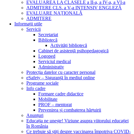
EVALUAREA LA CLASELE a II-a, a IV-a, a VI-a
ADMITERE CLS. a V-a INTENSIV ENGLEZĂ
EVALUARE NAȚIONALĂ
ADMITERE
Informații utile
Servicii
Secretariat
Bibliotecă
Activităţi bibliotecă
Cabinet de asistenţă psihopedagogică
Logoped
Serviciul medical
Administrativ
Protecția datelor cu caracter personal
eSafety – Siguranță în mediul online
Programe sociale
Info cadre
Formare cadre didactice
Mobilitate
PROF – mentorat
Prevenirea și combaterea hărțuirii
Anunțuri
Educația ne unește! Viziune asupra viitorului educației
în România
Ce trebuie să știți despre vaccinarea împotriva COVID-