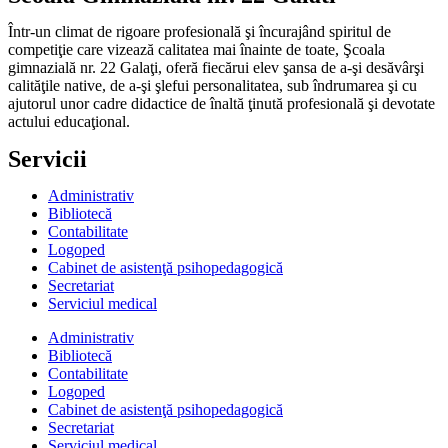
Într-un climat de rigoare profesională şi încurajând spiritul de
competiţie care vizează calitatea mai înainte de toate, Şcoala
gimnazială nr. 22 Galaţi, oferă fiecărui elev şansa de a-şi desăvârşi
calităţile native, de a-şi şlefui personalitatea, sub îndrumarea şi cu
ajutorul unor cadre didactice de înaltă ţinută profesională şi devotate
actului educaţional.
Servicii
Administrativ
Bibliotecă
Contabilitate
Logoped
Cabinet de asistenţă psihopedagogică
Secretariat
Serviciul medical
Administrativ
Bibliotecă
Contabilitate
Logoped
Cabinet de asistenţă psihopedagogică
Secretariat
Serviciul medical