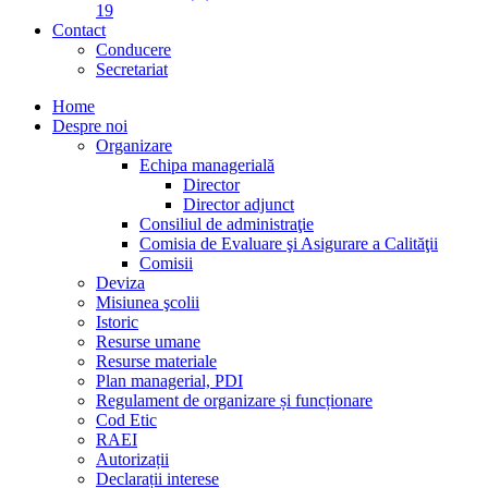
19
Contact
Conducere
Secretariat
Home
Despre noi
Organizare
Echipa managerială
Director
Director adjunct
Consiliul de administraţie
Comisia de Evaluare şi Asigurare a Calităţii
Comisii
Deviza
Misiunea şcolii
Istoric
Resurse umane
Resurse materiale
Plan managerial, PDI
Regulament de organizare și funcționare
Cod Etic
RAEI
Autorizații
Declarații interese