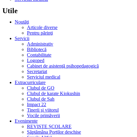
Utile
Noutăţi
Articole diverse
Pentru părinţi
Servicii
Administrativ
Bibliotecă
Contabilitate
Logoped
Cabinet de asistenţă psihopedagogică
Secretariat
Serviciul medical
Extracurriculare
Clubul de GO
Clubul de karate Kiokushin
Clubul de Sah
Impact 22
Tinerii şi viitorul
Vocile primăverii
Evenimente
REVISTE ȘCOLARE
Săptămâna Porţilor deschise