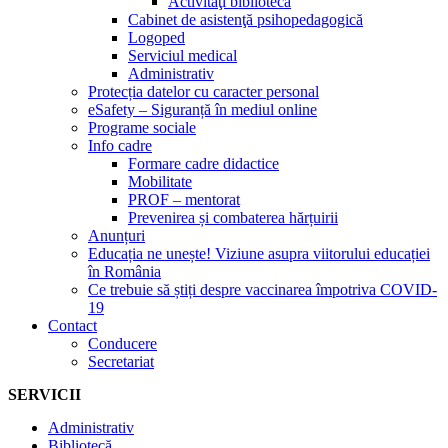
Activităţi bibliotecă
Cabinet de asistenţă psihopedagogică
Logoped
Serviciul medical
Administrativ
Protecția datelor cu caracter personal
eSafety – Siguranță în mediul online
Programe sociale
Info cadre
Formare cadre didactice
Mobilitate
PROF – mentorat
Prevenirea și combaterea hărțuirii
Anunțuri
Educația ne unește! Viziune asupra viitorului educației
în România
Ce trebuie să știți despre vaccinarea împotriva COVID-
19
Contact
Conducere
Secretariat
SERVICII
Administrativ
Bibliotecă