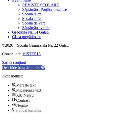
Evenimente
REVISTE ȘCOLARE
Săptămâna Porţilor deschise
Școala Altfel
Şcoala altfel
Scoala de vară
Săptămâna verde
Grădiniţa Nr. 14 Galaţi
Clasa pregătitoare
©2026 – Școala Gimnazială Nr. 22 Galați
Construit de
VISTERIA
Sari la conținut
Deschide bara de unelte
Accesibilitate
Mărește text
Micșorează text
Alb-Negru
Contrast
Negativ
Fundal luminos