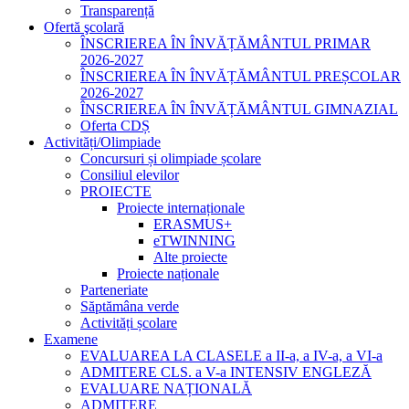
Transparență
Ofertă şcolară
ÎNSCRIEREA ÎN ÎNVĂȚĂMÂNTUL PRIMAR
2026-2027
ÎNSCRIEREA ÎN ÎNVĂȚĂMÂNTUL PREȘCOLAR
2026-2027
ÎNSCRIEREA ÎN ÎNVĂȚĂMÂNTUL GIMNAZIAL
Oferta CDȘ
Activități/Olimpiade
Concursuri și olimpiade școlare
Consiliul elevilor
PROIECTE
Proiecte internaționale
ERASMUS+
eTWINNING
Alte proiecte
Proiecte naționale
Parteneriate
Săptămâna verde
Activități școlare
Examene
EVALUAREA LA CLASELE a II-a, a IV-a, a VI-a
ADMITERE CLS. a V-a INTENSIV ENGLEZĂ
EVALUARE NAȚIONALĂ
ADMITERE