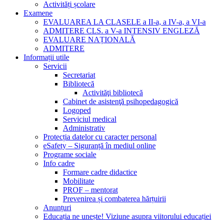
Activități școlare
Examene
EVALUAREA LA CLASELE a II-a, a IV-a, a VI-a
ADMITERE CLS. a V-a INTENSIV ENGLEZĂ
EVALUARE NAȚIONALĂ
ADMITERE
Informații utile
Servicii
Secretariat
Bibliotecă
Activităţi bibliotecă
Cabinet de asistenţă psihopedagogică
Logoped
Serviciul medical
Administrativ
Protecția datelor cu caracter personal
eSafety – Siguranță în mediul online
Programe sociale
Info cadre
Formare cadre didactice
Mobilitate
PROF – mentorat
Prevenirea și combaterea hărțuirii
Anunțuri
Educația ne unește! Viziune asupra viitorului educației