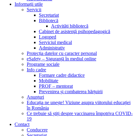
Informații utile
Servicii
Secretariat
Bibliotecă
Activităţi bibliotecă
Cabinet de asistenţă psihopedagogică
Logoped
Serviciul medical
Administrativ
Protecția datelor cu caracter personal
eSafety – Siguranță în mediul online
Programe sociale
Info cadre
Formare cadre didactice
Mobilitate
PROF – mentorat
Prevenirea și combaterea hărțuirii
Anunțuri
Educația ne unește! Viziune asupra viitorului educației
în România
Ce trebuie să știți despre vaccinarea împotriva COVID-
19
Contact
Conducere
Secretariat