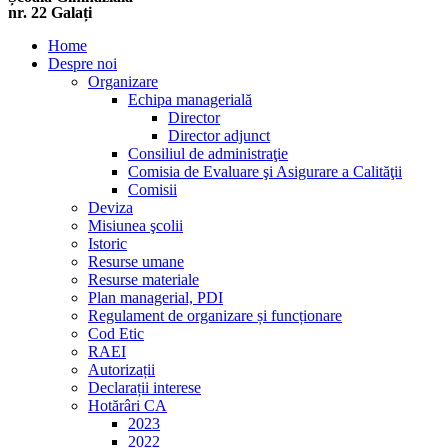
nr. 22 Galați
Home
Despre noi
Organizare
Echipa managerială
Director
Director adjunct
Consiliul de administraţie
Comisia de Evaluare şi Asigurare a Calităţii
Comisii
Deviza
Misiunea şcolii
Istoric
Resurse umane
Resurse materiale
Plan managerial, PDI
Regulament de organizare și funcționare
Cod Etic
RAEI
Autorizații
Declarații interese
Hotărâri CA
2023
2022