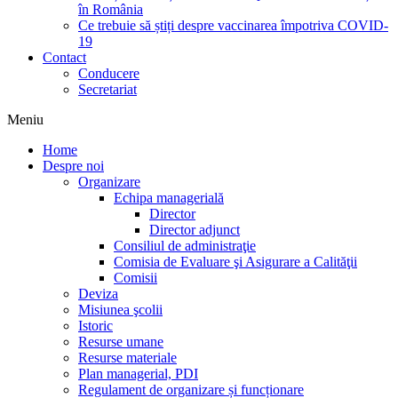
în România
Ce trebuie să știți despre vaccinarea împotriva COVID-
19
Contact
Conducere
Secretariat
Meniu
Home
Despre noi
Organizare
Echipa managerială
Director
Director adjunct
Consiliul de administraţie
Comisia de Evaluare şi Asigurare a Calităţii
Comisii
Deviza
Misiunea şcolii
Istoric
Resurse umane
Resurse materiale
Plan managerial, PDI
Regulament de organizare și funcționare