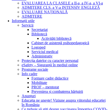
EVALUAREA LA CLASELE a II-a, a IV-a, a VI-a
ADMITERE CLS. a V-a INTENSIV ENGLEZĂ
EVALUARE NAȚIONALĂ
ADMITERE
Informații utile
Servicii
Secretariat
Bibliotecă
Activităţi bibliotecă
Cabinet de asistenţă psihopedagogică
Logoped
Serviciul medical
Administrativ
Protecția datelor cu caracter personal
eSafety – Siguranță în mediul online
Programe sociale
Info cadre
Formare cadre didactice
Mobilitate
PROF – mentorat
Prevenirea și combaterea hărțuirii
Anunțuri
Educația ne unește! Viziune asupra viitorului educației
în România
Ce trebuie să știți despre vaccinarea împotriva COVID-