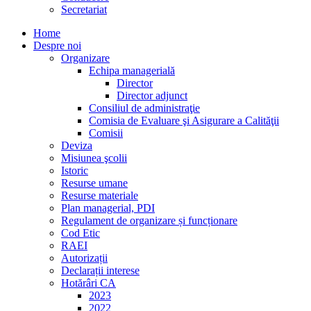
Secretariat
Home
Despre noi
Organizare
Echipa managerială
Director
Director adjunct
Consiliul de administraţie
Comisia de Evaluare şi Asigurare a Calităţii
Comisii
Deviza
Misiunea şcolii
Istoric
Resurse umane
Resurse materiale
Plan managerial, PDI
Regulament de organizare și funcționare
Cod Etic
RAEI
Autorizații
Declarații interese
Hotărâri CA
2023
2022