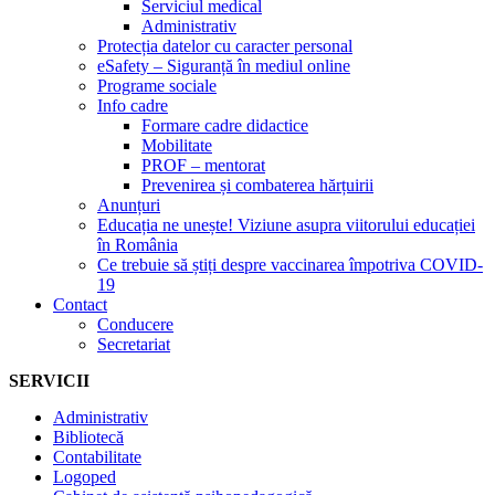
Serviciul medical
Administrativ
Protecția datelor cu caracter personal
eSafety – Siguranță în mediul online
Programe sociale
Info cadre
Formare cadre didactice
Mobilitate
PROF – mentorat
Prevenirea și combaterea hărțuirii
Anunțuri
Educația ne unește! Viziune asupra viitorului educației
în România
Ce trebuie să știți despre vaccinarea împotriva COVID-
19
Contact
Conducere
Secretariat
SERVICII
Administrativ
Bibliotecă
Contabilitate
Logoped