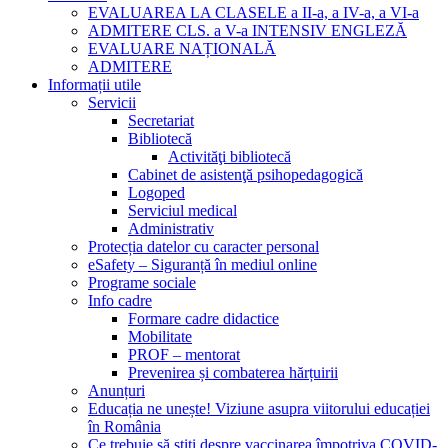
EVALUAREA LA CLASELE a II-a, a IV-a, a VI-a
ADMITERE CLS. a V-a INTENSIV ENGLEZĂ
EVALUARE NAȚIONALĂ
ADMITERE
Informații utile
Servicii
Secretariat
Bibliotecă
Activităţi bibliotecă
Cabinet de asistenţă psihopedagogică
Logoped
Serviciul medical
Administrativ
Protecția datelor cu caracter personal
eSafety – Siguranță în mediul online
Programe sociale
Info cadre
Formare cadre didactice
Mobilitate
PROF – mentorat
Prevenirea și combaterea hărțuirii
Anunțuri
Educația ne unește! Viziune asupra viitorului educației
în România
Ce trebuie să știți despre vaccinarea împotriva COVID-