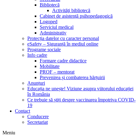
Bibliotecă
Activităţi bibliotecă
Cabinet de asistenţă psihopedagogică
Logoped
Serviciul medical
Administrativ
Protecția datelor cu caracter personal
eSafety – Siguranță în mediul online
Programe sociale
Info cadre
Formare cadre didactice
Mobilitate
PROF – mentorat
Prevenirea și combaterea hărțuirii
Anunțuri
Educația ne unește! Viziune asupra viitorului educației
în România
Ce trebuie să știți despre vaccinarea împotriva COVID-
19
Contact
Conducere
Secretariat
Meniu