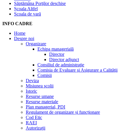
Săptămâna Porţilor deschise
Școala Altfel
Scoala de vară
INFO CADRE
Home
Despre noi
Organizare
Echipa managerială
Director
Director adjunct
Consiliul de administraţie
Comisia de Evaluare şi Asigurare a Calităţii
Comisii
Deviza
Misiunea şcolii
Istoric
Resurse umane
Resurse materiale
Plan managerial, PDI
Regulament de organizare și funcționare
Cod Etic
RAEI
Autorizații