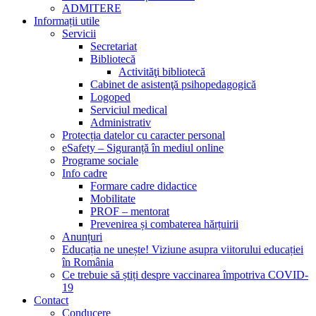
ADMITERE
Informații utile
Servicii
Secretariat
Bibliotecă
Activităţi bibliotecă
Cabinet de asistenţă psihopedagogică
Logoped
Serviciul medical
Administrativ
Protecția datelor cu caracter personal
eSafety – Siguranță în mediul online
Programe sociale
Info cadre
Formare cadre didactice
Mobilitate
PROF – mentorat
Prevenirea și combaterea hărțuirii
Anunțuri
Educația ne unește! Viziune asupra viitorului educației
în România
Ce trebuie să știți despre vaccinarea împotriva COVID-
19
Contact
Conducere