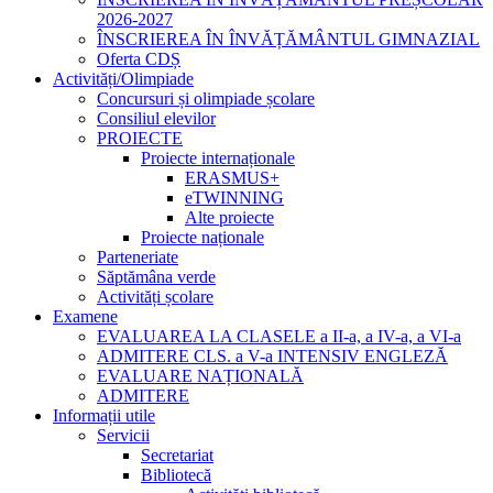
2026-2027
ÎNSCRIEREA ÎN ÎNVĂȚĂMÂNTUL GIMNAZIAL
Oferta CDȘ
Activități/Olimpiade
Concursuri și olimpiade școlare
Consiliul elevilor
PROIECTE
Proiecte internaționale
ERASMUS+
eTWINNING
Alte proiecte
Proiecte naționale
Parteneriate
Săptămâna verde
Activități școlare
Examene
EVALUAREA LA CLASELE a II-a, a IV-a, a VI-a
ADMITERE CLS. a V-a INTENSIV ENGLEZĂ
EVALUARE NAȚIONALĂ
ADMITERE
Informații utile
Servicii
Secretariat
Bibliotecă