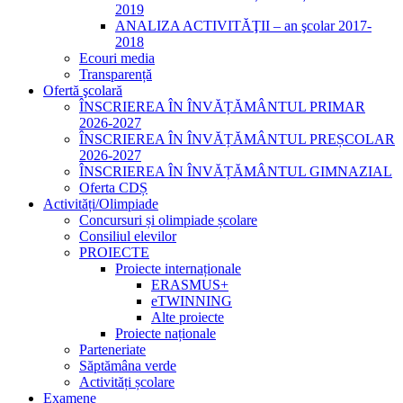
2019
ANALIZA ACTIVITĂŢII – an şcolar 2017-
2018
Ecouri media
Transparență
Ofertă şcolară
ÎNSCRIEREA ÎN ÎNVĂȚĂMÂNTUL PRIMAR
2026-2027
ÎNSCRIEREA ÎN ÎNVĂȚĂMÂNTUL PREȘCOLAR
2026-2027
ÎNSCRIEREA ÎN ÎNVĂȚĂMÂNTUL GIMNAZIAL
Oferta CDȘ
Activități/Olimpiade
Concursuri și olimpiade școlare
Consiliul elevilor
PROIECTE
Proiecte internaționale
ERASMUS+
eTWINNING
Alte proiecte
Proiecte naționale
Parteneriate
Săptămâna verde
Activități școlare
Examene