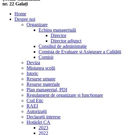
nr. 22 Galați
Home
Despre noi
Organizare
Echipa managerială
Director
Director adjunct
Consiliul de administraţie
Comisia de Evaluare şi Asigurare a Calităţii
Comisii
Deviza
Misiunea şcolii
Istoric
Resurse umane
Resurse materiale
Plan managerial, PDI
Regulament de organizare și funcționare
Cod Etic
RAEI
Autorizații
Declarații interese
Hotărâri CA
2023
2022