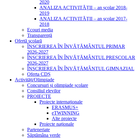
2020
ANALIZA ACTIVITĂȚII – an școlar 2018-
2019
ANALIZA ACTIVITĂŢII – an şcolar 2017-
2018
Ecouri media
Transparență
Ofertă şcolară
ÎNSCRIEREA ÎN ÎNVĂȚĂMÂNTUL PRIMAR
2026-2027
ÎNSCRIEREA ÎN ÎNVĂȚĂMÂNTUL PREȘCOLAR
2026-2027
ÎNSCRIEREA ÎN ÎNVĂȚĂMÂNTUL GIMNAZIAL
Oferta CDȘ
Activități/Olimpiade
Concursuri și olimpiade școlare
Consiliul elevilor
PROIECTE
Proiecte internaționale
ERASMUS+
eTWINNING
Alte proiecte
Proiecte naționale
Parteneriate
Săptămâna verde