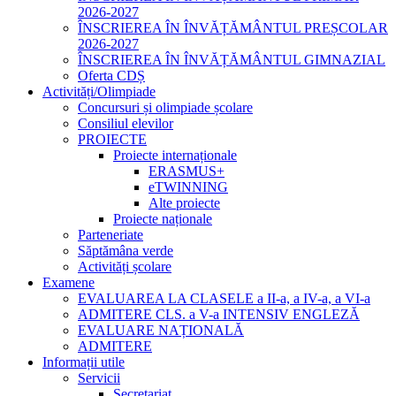
2026-2027
ÎNSCRIEREA ÎN ÎNVĂȚĂMÂNTUL PREȘCOLAR
2026-2027
ÎNSCRIEREA ÎN ÎNVĂȚĂMÂNTUL GIMNAZIAL
Oferta CDȘ
Activități/Olimpiade
Concursuri și olimpiade școlare
Consiliul elevilor
PROIECTE
Proiecte internaționale
ERASMUS+
eTWINNING
Alte proiecte
Proiecte naționale
Parteneriate
Săptămâna verde
Activități școlare
Examene
EVALUAREA LA CLASELE a II-a, a IV-a, a VI-a
ADMITERE CLS. a V-a INTENSIV ENGLEZĂ
EVALUARE NAȚIONALĂ
ADMITERE
Informații utile
Servicii
Secretariat