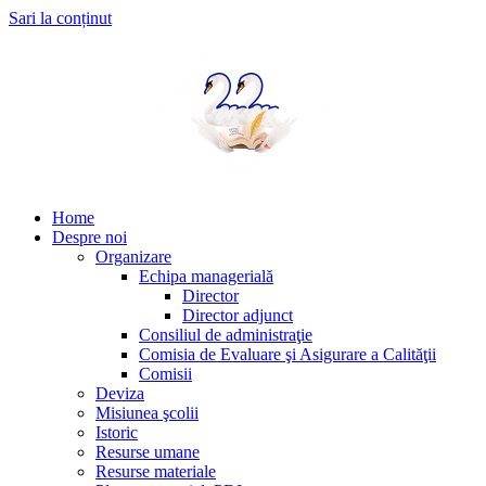
Sari la conținut
Home
Despre noi
Organizare
Echipa managerială
Director
Director adjunct
Consiliul de administraţie
Comisia de Evaluare şi Asigurare a Calităţii
Comisii
Deviza
Misiunea şcolii
Istoric
Resurse umane
Resurse materiale