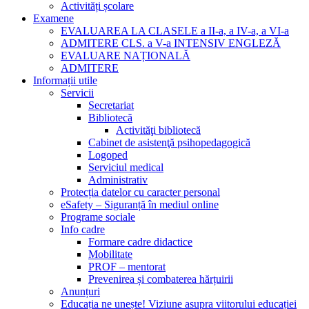
Activități școlare
Examene
EVALUAREA LA CLASELE a II-a, a IV-a, a VI-a
ADMITERE CLS. a V-a INTENSIV ENGLEZĂ
EVALUARE NAȚIONALĂ
ADMITERE
Informații utile
Servicii
Secretariat
Bibliotecă
Activităţi bibliotecă
Cabinet de asistenţă psihopedagogică
Logoped
Serviciul medical
Administrativ
Protecția datelor cu caracter personal
eSafety – Siguranță în mediul online
Programe sociale
Info cadre
Formare cadre didactice
Mobilitate
PROF – mentorat
Prevenirea și combaterea hărțuirii
Anunțuri
Educația ne unește! Viziune asupra viitorului educației