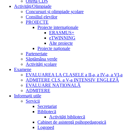
Oferta CDȘ
Activități/Olimpiade
Concursuri și olimpiade școlare
Consiliul elevilor
PROIECTE
Proiecte internaționale
ERASMUS+
eTWINNING
Alte proiecte
Proiecte naționale
Parteneriate
Săptămâna verde
Activități școlare
Examene
EVALUAREA LA CLASELE a II-a, a IV-a, a VI-a
ADMITERE CLS. a V-a INTENSIV ENGLEZĂ
EVALUARE NAȚIONALĂ
ADMITERE
Informații utile
Servicii
Secretariat
Bibliotecă
Activităţi bibliotecă
Cabinet de asistenţă psihopedagogică
Logoped