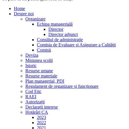
Home
Despre noi
Organizare
Echipa managerială
Director
Director adjunct
Consiliul de administraţie
Comisia de Evaluare şi Asigurare a Calităţii
Comisii
Deviza
Misiunea şcolii
Istoric
Resurse umane
Resurse materiale
Plan managerial, PDI
Regulament de organizare și funcționare
Cod Etic
RAEI
Autorizații
Declarații interese
Hotărâri CA
2023
2022
2021