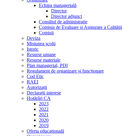
Echipa managerială
Director
Director adjunct
Consiliul de administraţie
Comisia de Evaluare şi Asigurare a Calităţii
Comisii
Deviza
Misiunea şcolii
Istoric
Resurse umane
Resurse materiale
Plan managerial, PDI
Regulament de organizare și funcționare
Cod Etic
RAEI
Autorizații
Declarații interese
Hotărâri CA
2023
2022
2021
2020
2019
Oferta educațională