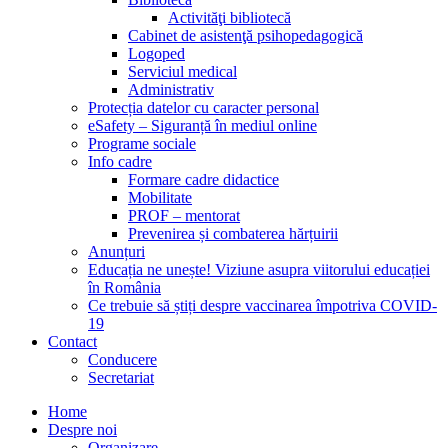
Activităţi bibliotecă
Cabinet de asistenţă psihopedagogică
Logoped
Serviciul medical
Administrativ
Protecția datelor cu caracter personal
eSafety – Siguranță în mediul online
Programe sociale
Info cadre
Formare cadre didactice
Mobilitate
PROF – mentorat
Prevenirea și combaterea hărțuirii
Anunțuri
Educația ne unește! Viziune asupra viitorului educației
în România
Ce trebuie să știți despre vaccinarea împotriva COVID-
19
Contact
Conducere
Secretariat
Home
Despre noi
Organizare