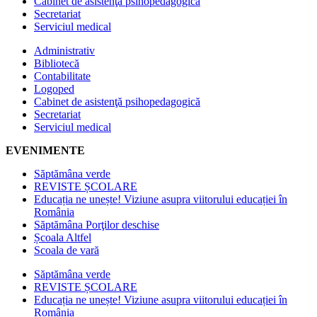
Cabinet de asistenţă psihopedagogică
Secretariat
Serviciul medical
Administrativ
Bibliotecă
Contabilitate
Logoped
Cabinet de asistenţă psihopedagogică
Secretariat
Serviciul medical
EVENIMENTE
Săptămâna verde
REVISTE ȘCOLARE
Educația ne unește! Viziune asupra viitorului educației în
România
Săptămâna Porţilor deschise
Școala Altfel
Scoala de vară
Săptămâna verde
REVISTE ȘCOLARE
Educația ne unește! Viziune asupra viitorului educației în
România