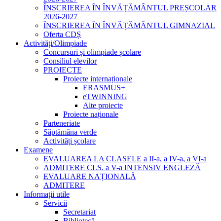
ÎNSCRIEREA ÎN ÎNVĂȚĂMÂNTUL PREȘCOLAR
2026-2027
ÎNSCRIEREA ÎN ÎNVĂȚĂMÂNTUL GIMNAZIAL
Oferta CDȘ
Activități/Olimpiade
Concursuri și olimpiade școlare
Consiliul elevilor
PROIECTE
Proiecte internaționale
ERASMUS+
eTWINNING
Alte proiecte
Proiecte naționale
Parteneriate
Săptămâna verde
Activități școlare
Examene
EVALUAREA LA CLASELE a II-a, a IV-a, a VI-a
ADMITERE CLS. a V-a INTENSIV ENGLEZĂ
EVALUARE NAȚIONALĂ
ADMITERE
Informații utile
Servicii
Secretariat
Bibliotecă