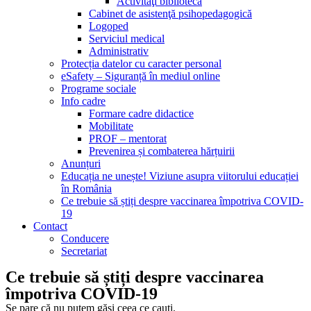
Activităţi bibliotecă
Cabinet de asistenţă psihopedagogică
Logoped
Serviciul medical
Administrativ
Protecția datelor cu caracter personal
eSafety – Siguranță în mediul online
Programe sociale
Info cadre
Formare cadre didactice
Mobilitate
PROF – mentorat
Prevenirea și combaterea hărțuirii
Anunțuri
Educația ne unește! Viziune asupra viitorului educației
în România
Ce trebuie să știți despre vaccinarea împotriva COVID-
19
Contact
Conducere
Secretariat
Ce trebuie să știți despre vaccinarea
împotriva COVID-19
Se pare că nu putem găsi ceea ce cauți.