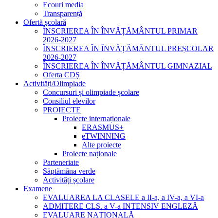
Ecouri media
Transparență
Ofertă şcolară
ÎNSCRIEREA ÎN ÎNVĂȚĂMÂNTUL PRIMAR
2026-2027
ÎNSCRIEREA ÎN ÎNVĂȚĂMÂNTUL PREȘCOLAR
2026-2027
ÎNSCRIEREA ÎN ÎNVĂȚĂMÂNTUL GIMNAZIAL
Oferta CDȘ
Activități/Olimpiade
Concursuri și olimpiade școlare
Consiliul elevilor
PROIECTE
Proiecte internaționale
ERASMUS+
eTWINNING
Alte proiecte
Proiecte naționale
Parteneriate
Săptămâna verde
Activități școlare
Examene
EVALUAREA LA CLASELE a II-a, a IV-a, a VI-a
ADMITERE CLS. a V-a INTENSIV ENGLEZĂ
EVALUARE NAȚIONALĂ