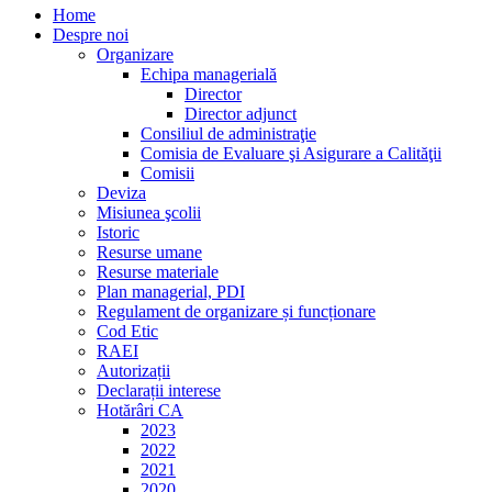
Home
Despre noi
Organizare
Echipa managerială
Director
Director adjunct
Consiliul de administraţie
Comisia de Evaluare şi Asigurare a Calităţii
Comisii
Deviza
Misiunea şcolii
Istoric
Resurse umane
Resurse materiale
Plan managerial, PDI
Regulament de organizare și funcționare
Cod Etic
RAEI
Autorizații
Declarații interese
Hotărâri CA
2023
2022
2021
2020