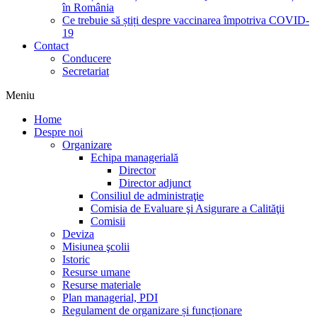
în România
Ce trebuie să știți despre vaccinarea împotriva COVID-
19
Contact
Conducere
Secretariat
Meniu
Home
Despre noi
Organizare
Echipa managerială
Director
Director adjunct
Consiliul de administraţie
Comisia de Evaluare şi Asigurare a Calităţii
Comisii
Deviza
Misiunea şcolii
Istoric
Resurse umane
Resurse materiale
Plan managerial, PDI
Regulament de organizare și funcționare