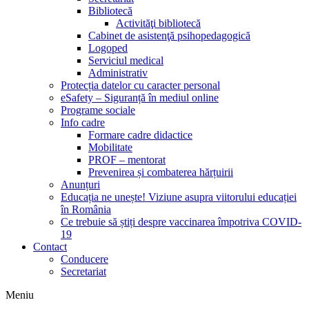
Bibliotecă
Activităţi bibliotecă
Cabinet de asistenţă psihopedagogică
Logoped
Serviciul medical
Administrativ
Protecția datelor cu caracter personal
eSafety – Siguranță în mediul online
Programe sociale
Info cadre
Formare cadre didactice
Mobilitate
PROF – mentorat
Prevenirea și combaterea hărțuirii
Anunțuri
Educația ne unește! Viziune asupra viitorului educației
în România
Ce trebuie să știți despre vaccinarea împotriva COVID-
19
Contact
Conducere
Secretariat
Meniu