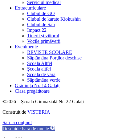
Serviciul medical
Extracurriculare
Clubul de GO
Clubul de karate Kiokushin
Clubul de Sah
Impact 22
Tinerii şi viitorul
Vocile primăverii
Evenimente
REVISTE ȘCOLARE
Săptămâna Porţilor deschise
Școala Altfel
Şcoala altfel
Scoala de vară
Săptămâna verde
Grădiniţa Nr. 14 Galaţi
Clasa pregătitoare
©2026 – Școala Gimnazială Nr. 22 Galați
Construit de
VISTERIA
Sari la conținut
Deschide bara de unelte