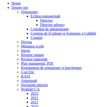
Home
Despre noi
Organizare
Echipa managerială
Director
Director adjunct
Consiliul de administraţie
Comisia de Evaluare şi Asigurare a Calităţii
Comisii
Deviza
Misiunea şcolii
Istoric
Resurse umane
Resurse materiale
Plan managerial, PDI
Regulament de organizare și funcționare
Cod Etic
RAEI
Autorizații
Declarații interese
Hotărâri CA
2023
2022
2021
2020