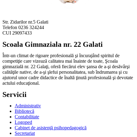
Str. Zidarilor nr.5 Galati
Telefon 0236 324244
CUI 29097433
Scoala Gimnaziala nr. 22 Galati
Într-un climat de rigoare profesională şi încurajând spiritul de
competiţie care vizează calitatea mai înainte de toate, Şcoala
gimnazială nr. 22 Galaţi, oferă fiecărui elev şansa de a-şi desăvârşi
calităţile native, de a-şi şlefui personalitatea, sub îndrumarea şi cu
ajutorul unor cadre didactice de înaltă ţinută profesională şi devotate
actului educaţional.
Servicii
Administrativ
Bibliotecă
Contabilitate
Logoped
Cabinet de asistenţă psihopedagogică
Secretariat