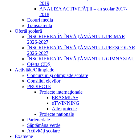
2019
ANALIZA ACTIVITĂŢII – an şcolar 2017-
2018
Ecouri media
Transparență
Ofertă şcolară
ÎNSCRIEREA ÎN ÎNVĂȚĂMÂNTUL PRIMAR
2026-2027
ÎNSCRIEREA ÎN ÎNVĂȚĂMÂNTUL PREȘCOLAR
2026-2027
ÎNSCRIEREA ÎN ÎNVĂȚĂMÂNTUL GIMNAZIAL
Oferta CDȘ
Activități/Olimpiade
Concursuri și olimpiade școlare
Consiliul elevilor
PROIECTE
Proiecte internaționale
ERASMUS+
eTWINNING
Alte proiecte
Proiecte naționale
Parteneriate
Săptămâna verde
Activități școlare
Examene