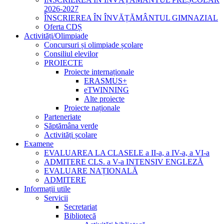
2026-2027
ÎNSCRIEREA ÎN ÎNVĂȚĂMÂNTUL GIMNAZIAL
Oferta CDȘ
Activități/Olimpiade
Concursuri și olimpiade școlare
Consiliul elevilor
PROIECTE
Proiecte internaționale
ERASMUS+
eTWINNING
Alte proiecte
Proiecte naționale
Parteneriate
Săptămâna verde
Activități școlare
Examene
EVALUAREA LA CLASELE a II-a, a IV-a, a VI-a
ADMITERE CLS. a V-a INTENSIV ENGLEZĂ
EVALUARE NAȚIONALĂ
ADMITERE
Informații utile
Servicii
Secretariat
Bibliotecă