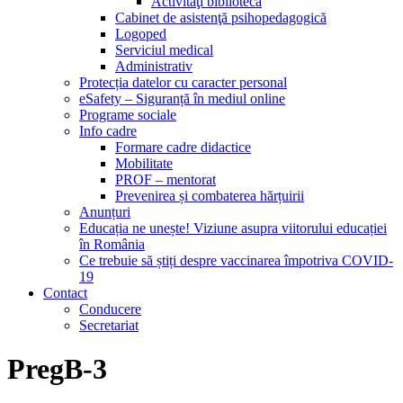
Activităţi bibliotecă
Cabinet de asistenţă psihopedagogică
Logoped
Serviciul medical
Administrativ
Protecția datelor cu caracter personal
eSafety – Siguranță în mediul online
Programe sociale
Info cadre
Formare cadre didactice
Mobilitate
PROF – mentorat
Prevenirea și combaterea hărțuirii
Anunțuri
Educația ne unește! Viziune asupra viitorului educației
în România
Ce trebuie să știți despre vaccinarea împotriva COVID-
19
Contact
Conducere
Secretariat
PregB-3