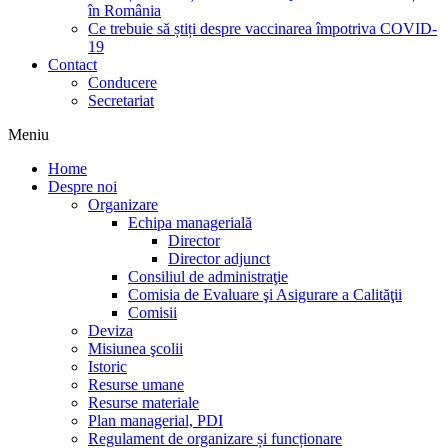
în România
Ce trebuie să știți despre vaccinarea împotriva COVID-
19
Contact
Conducere
Secretariat
Meniu
Home
Despre noi
Organizare
Echipa managerială
Director
Director adjunct
Consiliul de administraţie
Comisia de Evaluare şi Asigurare a Calităţii
Comisii
Deviza
Misiunea şcolii
Istoric
Resurse umane
Resurse materiale
Plan managerial, PDI
Regulament de organizare și funcționare