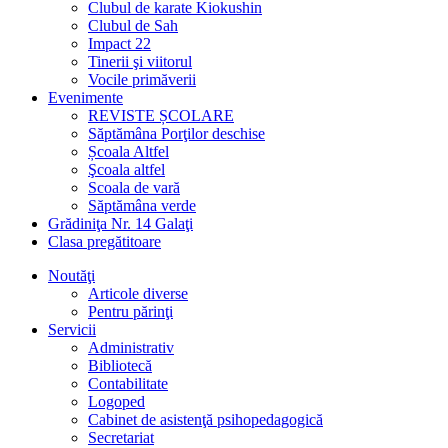
Clubul de karate Kiokushin
Clubul de Sah
Impact 22
Tinerii şi viitorul
Vocile primăverii
Evenimente
REVISTE ȘCOLARE
Săptămâna Porţilor deschise
Școala Altfel
Şcoala altfel
Scoala de vară
Săptămâna verde
Grădiniţa Nr. 14 Galaţi
Clasa pregătitoare
Noutăţi
Articole diverse
Pentru părinţi
Servicii
Administrativ
Bibliotecă
Contabilitate
Logoped
Cabinet de asistenţă psihopedagogică
Secretariat