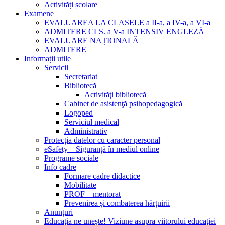
Activități școlare
Examene
EVALUAREA LA CLASELE a II-a, a IV-a, a VI-a
ADMITERE CLS. a V-a INTENSIV ENGLEZĂ
EVALUARE NAȚIONALĂ
ADMITERE
Informații utile
Servicii
Secretariat
Bibliotecă
Activităţi bibliotecă
Cabinet de asistenţă psihopedagogică
Logoped
Serviciul medical
Administrativ
Protecția datelor cu caracter personal
eSafety – Siguranță în mediul online
Programe sociale
Info cadre
Formare cadre didactice
Mobilitate
PROF – mentorat
Prevenirea și combaterea hărțuirii
Anunțuri
Educația ne unește! Viziune asupra viitorului educației