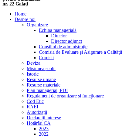
nr. 22 Galați
Home
Despre noi
Organizare
Echipa managerială
Director
Director adjunct
Consiliul de administraţie
Comisia de Evaluare şi Asigurare a Calităţii
Comisii
Deviza
Misiunea şcolii
Istoric
Resurse umane
Resurse materiale
Plan managerial, PDI
Regulament de organizare și funcționare
Cod Etic
RAEI
Autorizații
Declarații interese
Hotărâri CA
2023
2022