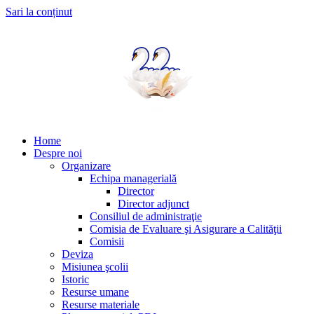
Sari la conținut
Home
Despre noi
Organizare
Echipa managerială
Director
Director adjunct
Consiliul de administraţie
Comisia de Evaluare şi Asigurare a Calităţii
Comisii
Deviza
Misiunea şcolii
Istoric
Resurse umane
Resurse materiale