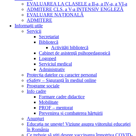
EVALUAREA LA CLASELE a II-a, a IV-a, a VI-a
ADMITERE CLS. a V-a INTENSIV ENGLEZĂ
EVALUARE NAȚIONALĂ
ADMITERE
Informații utile
Servicii
Secretariat
Bibliotecă
Activităţi bibliotecă
Cabinet de asistenţă psihopedagogică
Logoped
Serviciul medical
Administrativ
Protecția datelor cu caracter personal
eSafety – Siguranță în mediul online
Programe sociale
Info cadre
Formare cadre didactice
Mobilitate
PROF – mentorat
Prevenirea și combaterea hărțuirii
Anunțuri
Educația ne unește! Viziune asupra viitorului educației
în România
Ce trebuie să știți despre vaccinarea împotriva COVID-