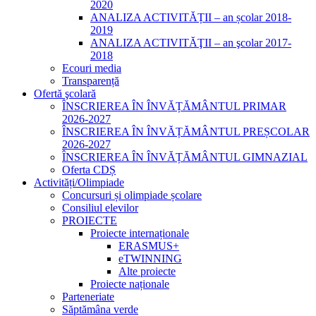
2020
ANALIZA ACTIVITĂȚII – an școlar 2018-
2019
ANALIZA ACTIVITĂŢII – an şcolar 2017-
2018
Ecouri media
Transparență
Ofertă şcolară
ÎNSCRIEREA ÎN ÎNVĂȚĂMÂNTUL PRIMAR
2026-2027
ÎNSCRIEREA ÎN ÎNVĂȚĂMÂNTUL PREȘCOLAR
2026-2027
ÎNSCRIEREA ÎN ÎNVĂȚĂMÂNTUL GIMNAZIAL
Oferta CDȘ
Activități/Olimpiade
Concursuri și olimpiade școlare
Consiliul elevilor
PROIECTE
Proiecte internaționale
ERASMUS+
eTWINNING
Alte proiecte
Proiecte naționale
Parteneriate
Săptămâna verde