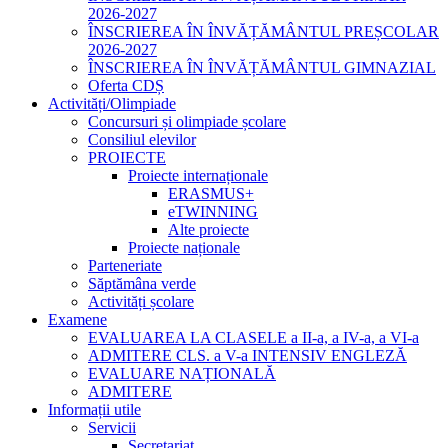
2026-2027
ÎNSCRIEREA ÎN ÎNVĂȚĂMÂNTUL PREȘCOLAR
2026-2027
ÎNSCRIEREA ÎN ÎNVĂȚĂMÂNTUL GIMNAZIAL
Oferta CDȘ
Activități/Olimpiade
Concursuri și olimpiade școlare
Consiliul elevilor
PROIECTE
Proiecte internaționale
ERASMUS+
eTWINNING
Alte proiecte
Proiecte naționale
Parteneriate
Săptămâna verde
Activități școlare
Examene
EVALUAREA LA CLASELE a II-a, a IV-a, a VI-a
ADMITERE CLS. a V-a INTENSIV ENGLEZĂ
EVALUARE NAȚIONALĂ
ADMITERE
Informații utile
Servicii
Secretariat