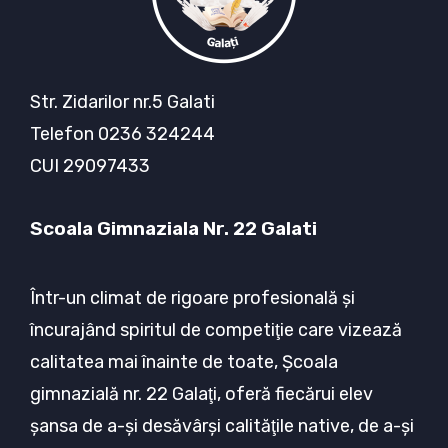
Str. Zidarilor nr.5 Galati
Telefon 0236 324244
CUI 29097433
Scoala Gimnaziala Nr. 22 Galati
Într-un climat de rigoare profesională şi
încurajând spiritul de competiţie care vizează
calitatea mai înainte de toate, Şcoala
gimnazială nr. 22 Galaţi, oferă fiecărui elev
şansa de a-şi desăvârşi calităţile native, de a-şi