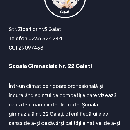
Str. Zidarilor nr.5 Galati
Telefon 0236 324244
CUI 29097433
Scoala Gimnaziala Nr. 22 Galati
Într-un climat de rigoare profesională şi
încurajând spiritul de competiţie care vizează
calitatea mai înainte de toate, Şcoala
gimnazială nr. 22 Galaţi, oferă fiecărui elev
şansa de a-şi desăvârşi calităţile native, de a-şi