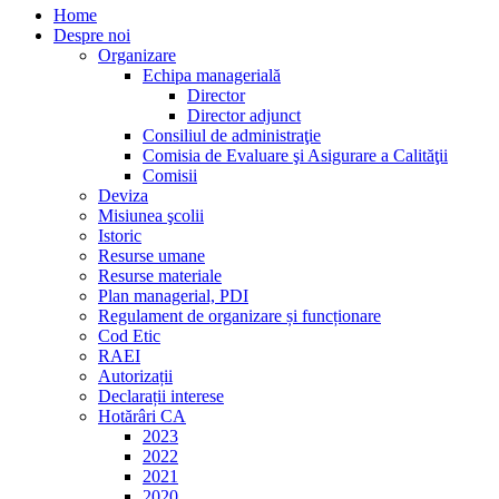
Home
Despre noi
Organizare
Echipa managerială
Director
Director adjunct
Consiliul de administraţie
Comisia de Evaluare şi Asigurare a Calităţii
Comisii
Deviza
Misiunea şcolii
Istoric
Resurse umane
Resurse materiale
Plan managerial, PDI
Regulament de organizare și funcționare
Cod Etic
RAEI
Autorizații
Declarații interese
Hotărâri CA
2023
2022
2021
2020