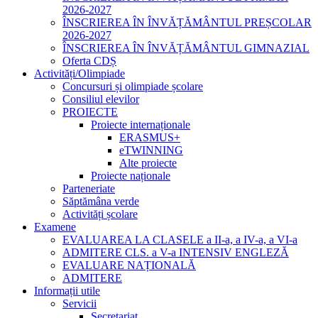
2026-2027
ÎNSCRIEREA ÎN ÎNVĂȚĂMÂNTUL PREȘCOLAR
2026-2027
ÎNSCRIEREA ÎN ÎNVĂȚĂMÂNTUL GIMNAZIAL
Oferta CDȘ
Activități/Olimpiade
Concursuri și olimpiade școlare
Consiliul elevilor
PROIECTE
Proiecte internaționale
ERASMUS+
eTWINNING
Alte proiecte
Proiecte naționale
Parteneriate
Săptămâna verde
Activități școlare
Examene
EVALUAREA LA CLASELE a II-a, a IV-a, a VI-a
ADMITERE CLS. a V-a INTENSIV ENGLEZĂ
EVALUARE NAȚIONALĂ
ADMITERE
Informații utile
Servicii
Secretariat