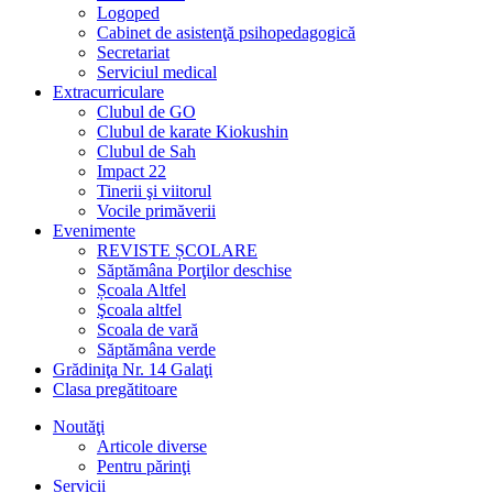
Logoped
Cabinet de asistenţă psihopedagogică
Secretariat
Serviciul medical
Extracurriculare
Clubul de GO
Clubul de karate Kiokushin
Clubul de Sah
Impact 22
Tinerii şi viitorul
Vocile primăverii
Evenimente
REVISTE ȘCOLARE
Săptămâna Porţilor deschise
Școala Altfel
Şcoala altfel
Scoala de vară
Săptămâna verde
Grădiniţa Nr. 14 Galaţi
Clasa pregătitoare
Noutăţi
Articole diverse
Pentru părinţi
Servicii