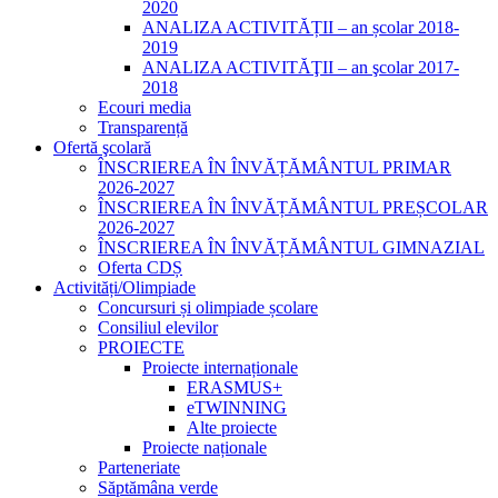
2020
ANALIZA ACTIVITĂȚII – an școlar 2018-
2019
ANALIZA ACTIVITĂŢII – an şcolar 2017-
2018
Ecouri media
Transparență
Ofertă şcolară
ÎNSCRIEREA ÎN ÎNVĂȚĂMÂNTUL PRIMAR
2026-2027
ÎNSCRIEREA ÎN ÎNVĂȚĂMÂNTUL PREȘCOLAR
2026-2027
ÎNSCRIEREA ÎN ÎNVĂȚĂMÂNTUL GIMNAZIAL
Oferta CDȘ
Activități/Olimpiade
Concursuri și olimpiade școlare
Consiliul elevilor
PROIECTE
Proiecte internaționale
ERASMUS+
eTWINNING
Alte proiecte
Proiecte naționale
Parteneriate
Săptămâna verde