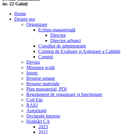
nr. 22 Galați
Home
Despre noi
Organizare
Echipa managerială
Director
Director adjunct
Consiliul de administraţie
Comisia de Evaluare şi Asigurare a Calităţii
Comisii
Deviza
Misiunea şcolii
Istoric
Resurse umane
Resurse materiale
Plan managerial, PDI
Regulament de organizare și funcționare
Cod Etic
RAEI
Autorizații
Declarații interese
Hotărâri CA
2023
2022