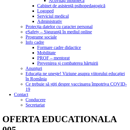
Activităţi bibliotecă
Cabinet de asistenţă psihopedagogică
Logoped
Serviciul medical
Administrativ
Protecția datelor cu caracter personal
eSafety – Siguranță în mediul online
Programe sociale
Info cadre
Formare cadre didactice
Mobilitate
PROF – mentorat
Prevenirea și combaterea hărțuirii
Anunțuri
Educația ne unește! Viziune asupra viitorului educației
în România
Ce trebuie să știți despre vaccinarea împotriva COVID-
19
Contact
Conducere
Secretariat
OFERTA EDUCATIONALA
005