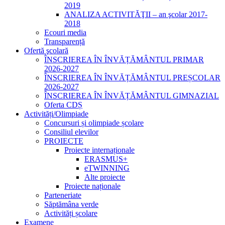
2019
ANALIZA ACTIVITĂŢII – an şcolar 2017-
2018
Ecouri media
Transparență
Ofertă şcolară
ÎNSCRIEREA ÎN ÎNVĂȚĂMÂNTUL PRIMAR
2026-2027
ÎNSCRIEREA ÎN ÎNVĂȚĂMÂNTUL PREȘCOLAR
2026-2027
ÎNSCRIEREA ÎN ÎNVĂȚĂMÂNTUL GIMNAZIAL
Oferta CDȘ
Activități/Olimpiade
Concursuri și olimpiade școlare
Consiliul elevilor
PROIECTE
Proiecte internaționale
ERASMUS+
eTWINNING
Alte proiecte
Proiecte naționale
Parteneriate
Săptămâna verde
Activități școlare
Examene