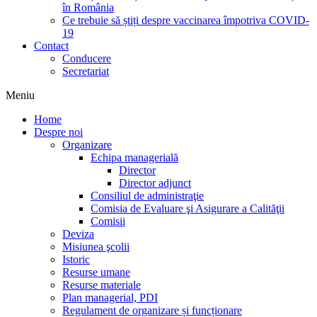
în România
Ce trebuie să știți despre vaccinarea împotriva COVID-
19
Contact
Conducere
Secretariat
Meniu
Home
Despre noi
Organizare
Echipa managerială
Director
Director adjunct
Consiliul de administraţie
Comisia de Evaluare şi Asigurare a Calităţii
Comisii
Deviza
Misiunea şcolii
Istoric
Resurse umane
Resurse materiale
Plan managerial, PDI
Regulament de organizare și funcționare