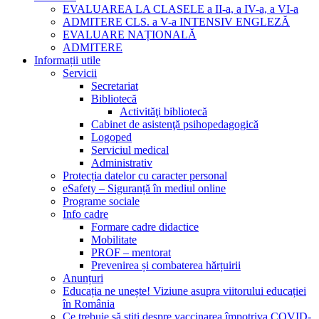
EVALUAREA LA CLASELE a II-a, a IV-a, a VI-a
ADMITERE CLS. a V-a INTENSIV ENGLEZĂ
EVALUARE NAȚIONALĂ
ADMITERE
Informații utile
Servicii
Secretariat
Bibliotecă
Activităţi bibliotecă
Cabinet de asistenţă psihopedagogică
Logoped
Serviciul medical
Administrativ
Protecția datelor cu caracter personal
eSafety – Siguranță în mediul online
Programe sociale
Info cadre
Formare cadre didactice
Mobilitate
PROF – mentorat
Prevenirea și combaterea hărțuirii
Anunțuri
Educația ne unește! Viziune asupra viitorului educației
în România
Ce trebuie să știți despre vaccinarea împotriva COVID-