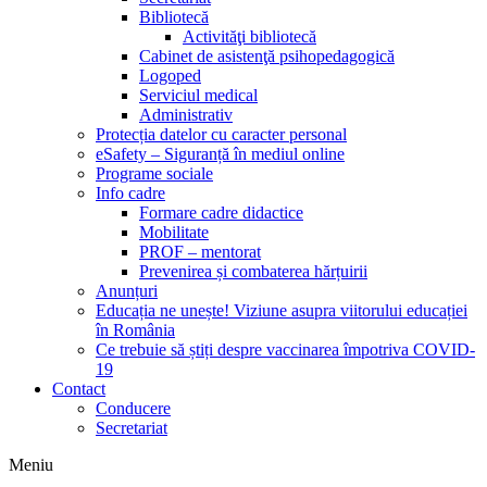
Bibliotecă
Activităţi bibliotecă
Cabinet de asistenţă psihopedagogică
Logoped
Serviciul medical
Administrativ
Protecția datelor cu caracter personal
eSafety – Siguranță în mediul online
Programe sociale
Info cadre
Formare cadre didactice
Mobilitate
PROF – mentorat
Prevenirea și combaterea hărțuirii
Anunțuri
Educația ne unește! Viziune asupra viitorului educației
în România
Ce trebuie să știți despre vaccinarea împotriva COVID-
19
Contact
Conducere
Secretariat
Meniu