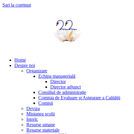
Sari la conținut
Home
Despre noi
Organizare
Echipa managerială
Director
Director adjunct
Consiliul de administraţie
Comisia de Evaluare şi Asigurare a Calităţii
Comisii
Deviza
Misiunea şcolii
Istoric
Resurse umane
Resurse materiale