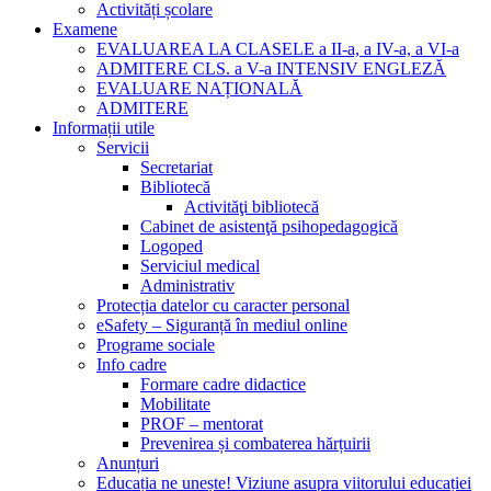
Activități școlare
Examene
EVALUAREA LA CLASELE a II-a, a IV-a, a VI-a
ADMITERE CLS. a V-a INTENSIV ENGLEZĂ
EVALUARE NAȚIONALĂ
ADMITERE
Informații utile
Servicii
Secretariat
Bibliotecă
Activităţi bibliotecă
Cabinet de asistenţă psihopedagogică
Logoped
Serviciul medical
Administrativ
Protecția datelor cu caracter personal
eSafety – Siguranță în mediul online
Programe sociale
Info cadre
Formare cadre didactice
Mobilitate
PROF – mentorat
Prevenirea și combaterea hărțuirii
Anunțuri
Educația ne unește! Viziune asupra viitorului educației