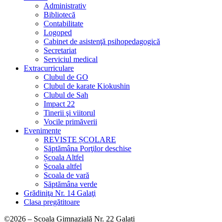
Administrativ
Bibliotecă
Contabilitate
Logoped
Cabinet de asistenţă psihopedagogică
Secretariat
Serviciul medical
Extracurriculare
Clubul de GO
Clubul de karate Kiokushin
Clubul de Sah
Impact 22
Tinerii şi viitorul
Vocile primăverii
Evenimente
REVISTE ȘCOLARE
Săptămâna Porţilor deschise
Școala Altfel
Şcoala altfel
Scoala de vară
Săptămâna verde
Grădiniţa Nr. 14 Galaţi
Clasa pregătitoare
©2026 – Școala Gimnazială Nr. 22 Galați