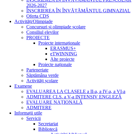
2026-2027
ÎNSCRIEREA ÎN ÎNVĂȚĂMÂNTUL GIMNAZIAL
Oferta CDȘ
Activități/Olimpiade
Concursuri și olimpiade școlare
Consiliul elevilor
PROIECTE
Proiecte internaționale
ERASMUS+
eTWINNING
Alte proiecte
Proiecte naționale
Parteneriate
Săptămâna verde
Activități școlare
Examene
EVALUAREA LA CLASELE a II-a, a IV-a, a VI-a
ADMITERE CLS. a V-a INTENSIV ENGLEZĂ
EVALUARE NAȚIONALĂ
ADMITERE
Informații utile
Servicii
Secretariat
Bibliotecă