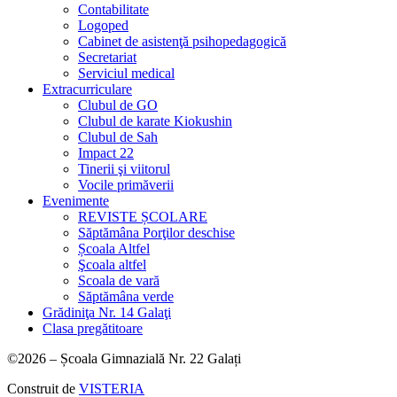
Contabilitate
Logoped
Cabinet de asistenţă psihopedagogică
Secretariat
Serviciul medical
Extracurriculare
Clubul de GO
Clubul de karate Kiokushin
Clubul de Sah
Impact 22
Tinerii şi viitorul
Vocile primăverii
Evenimente
REVISTE ȘCOLARE
Săptămâna Porţilor deschise
Școala Altfel
Şcoala altfel
Scoala de vară
Săptămâna verde
Grădiniţa Nr. 14 Galaţi
Clasa pregătitoare
©2026 – Școala Gimnazială Nr. 22 Galați
Construit de
VISTERIA