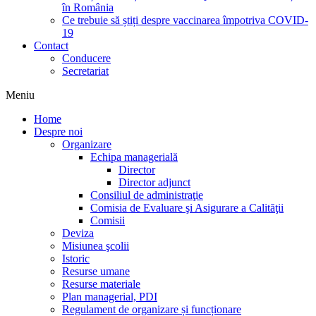
în România
Ce trebuie să știți despre vaccinarea împotriva COVID-
19
Contact
Conducere
Secretariat
Meniu
Home
Despre noi
Organizare
Echipa managerială
Director
Director adjunct
Consiliul de administraţie
Comisia de Evaluare şi Asigurare a Calităţii
Comisii
Deviza
Misiunea şcolii
Istoric
Resurse umane
Resurse materiale
Plan managerial, PDI
Regulament de organizare și funcționare