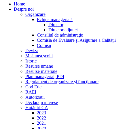
Home
Despre noi
Organizare
Echipa managerială
Director
Director adjunct
Consiliul de administraţie
Comisia de Evaluare şi Asigurare a Calităţii
Comisii
Deviza
Misiunea şcolii
Istoric
Resurse umane
Resurse materiale
Plan managerial, PDI
Regulament de organizare și funcționare
Cod Etic
RAEI
Autorizații
Declarații interese
Hotărâri CA
2023
2022
2021
2020