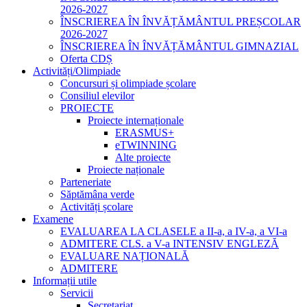
2026-2027
ÎNSCRIEREA ÎN ÎNVĂȚĂMÂNTUL PREȘCOLAR
2026-2027
ÎNSCRIEREA ÎN ÎNVĂȚĂMÂNTUL GIMNAZIAL
Oferta CDȘ
Activități/Olimpiade
Concursuri și olimpiade școlare
Consiliul elevilor
PROIECTE
Proiecte internaționale
ERASMUS+
eTWINNING
Alte proiecte
Proiecte naționale
Parteneriate
Săptămâna verde
Activități școlare
Examene
EVALUAREA LA CLASELE a II-a, a IV-a, a VI-a
ADMITERE CLS. a V-a INTENSIV ENGLEZĂ
EVALUARE NAȚIONALĂ
ADMITERE
Informații utile
Servicii
Secretariat