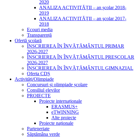
2020
ANALIZA ACTIVITĂȚII – an școlar 2018-
2019
ANALIZA ACTIVITĂŢII – an şcolar 2017-
2018
Ecouri media
Transparență
Ofertă şcolară
ÎNSCRIEREA ÎN ÎNVĂȚĂMÂNTUL PRIMAR
2026-2027
ÎNSCRIEREA ÎN ÎNVĂȚĂMÂNTUL PREȘCOLAR
2026-2027
ÎNSCRIEREA ÎN ÎNVĂȚĂMÂNTUL GIMNAZIAL
Oferta CDȘ
Activități/Olimpiade
Concursuri și olimpiade școlare
Consiliul elevilor
PROIECTE
Proiecte internaționale
ERASMUS+
eTWINNING
Alte proiecte
Proiecte naționale
Parteneriate
Săptămâna verde