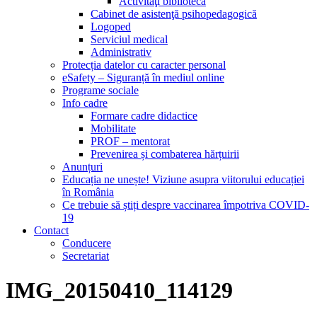
Activităţi bibliotecă
Cabinet de asistenţă psihopedagogică
Logoped
Serviciul medical
Administrativ
Protecția datelor cu caracter personal
eSafety – Siguranță în mediul online
Programe sociale
Info cadre
Formare cadre didactice
Mobilitate
PROF – mentorat
Prevenirea și combaterea hărțuirii
Anunțuri
Educația ne unește! Viziune asupra viitorului educației
în România
Ce trebuie să știți despre vaccinarea împotriva COVID-
19
Contact
Conducere
Secretariat
IMG_20150410_114129