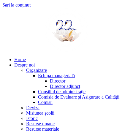
Sari la conținut
Home
Despre noi
Organizare
Echipa managerială
Director
Director adjunct
Consiliul de administraţie
Comisia de Evaluare şi Asigurare a Calităţii
Comisii
Deviza
Misiunea şcolii
Istoric
Resurse umane
Resurse materiale