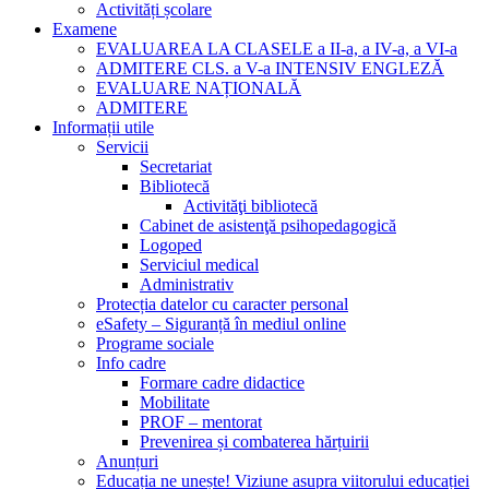
Activități școlare
Examene
EVALUAREA LA CLASELE a II-a, a IV-a, a VI-a
ADMITERE CLS. a V-a INTENSIV ENGLEZĂ
EVALUARE NAȚIONALĂ
ADMITERE
Informații utile
Servicii
Secretariat
Bibliotecă
Activităţi bibliotecă
Cabinet de asistenţă psihopedagogică
Logoped
Serviciul medical
Administrativ
Protecția datelor cu caracter personal
eSafety – Siguranță în mediul online
Programe sociale
Info cadre
Formare cadre didactice
Mobilitate
PROF – mentorat
Prevenirea și combaterea hărțuirii
Anunțuri
Educația ne unește! Viziune asupra viitorului educației