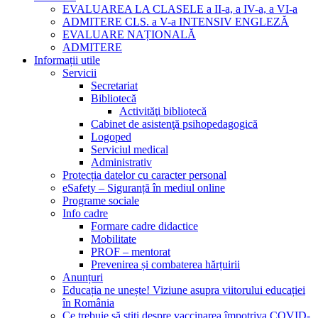
EVALUAREA LA CLASELE a II-a, a IV-a, a VI-a
ADMITERE CLS. a V-a INTENSIV ENGLEZĂ
EVALUARE NAȚIONALĂ
ADMITERE
Informații utile
Servicii
Secretariat
Bibliotecă
Activităţi bibliotecă
Cabinet de asistenţă psihopedagogică
Logoped
Serviciul medical
Administrativ
Protecția datelor cu caracter personal
eSafety – Siguranță în mediul online
Programe sociale
Info cadre
Formare cadre didactice
Mobilitate
PROF – mentorat
Prevenirea și combaterea hărțuirii
Anunțuri
Educația ne unește! Viziune asupra viitorului educației
în România
Ce trebuie să știți despre vaccinarea împotriva COVID-