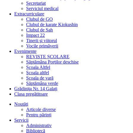
Secretariat
Serviciul medical
Extracurriculare
Clubul de GO
Clubul de karate Kiokushin
Clubul de Sah
Impact 22
Tinerii şi viitorul
Vocile primăverii
Evenimente
REVISTE ȘCOLARE
Săptămâna Porţilor deschise
Școala Altfel
Şcoala altfel
Scoala de vară
Săptămâna verde
Grădiniţa Nr. 14 Galaţi
Clasa pregătitoare
Noutăţi
Articole diverse
Pentru părinţi
Servicii
Administrativ
Bibliotecă