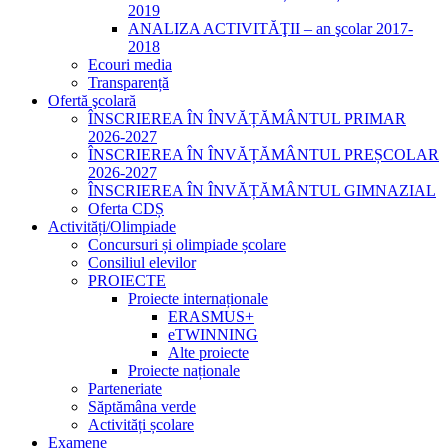
2019
ANALIZA ACTIVITĂŢII – an şcolar 2017-
2018
Ecouri media
Transparență
Ofertă şcolară
ÎNSCRIEREA ÎN ÎNVĂȚĂMÂNTUL PRIMAR
2026-2027
ÎNSCRIEREA ÎN ÎNVĂȚĂMÂNTUL PREȘCOLAR
2026-2027
ÎNSCRIEREA ÎN ÎNVĂȚĂMÂNTUL GIMNAZIAL
Oferta CDȘ
Activități/Olimpiade
Concursuri și olimpiade școlare
Consiliul elevilor
PROIECTE
Proiecte internaționale
ERASMUS+
eTWINNING
Alte proiecte
Proiecte naționale
Parteneriate
Săptămâna verde
Activități școlare
Examene