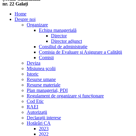
nr. 22 Galați
Home
Despre noi
Organizare
Echipa managerială
Director
Director adjunct
Consiliul de administraţie
Comisia de Evaluare şi Asigurare a Calităţii
Comisii
Deviza
Misiunea şcolii
Istoric
Resurse umane
Resurse materiale
Plan managerial, PDI
Regulament de organizare și funcționare
Cod Etic
RAEI
Autorizații
Declarații interese
Hotărâri CA
2023
2022