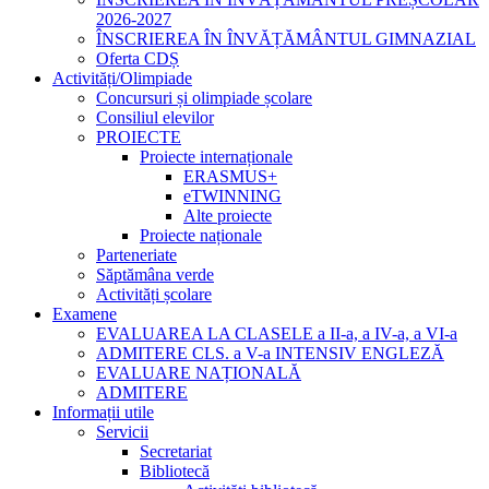
2026-2027
ÎNSCRIEREA ÎN ÎNVĂȚĂMÂNTUL GIMNAZIAL
Oferta CDȘ
Activități/Olimpiade
Concursuri și olimpiade școlare
Consiliul elevilor
PROIECTE
Proiecte internaționale
ERASMUS+
eTWINNING
Alte proiecte
Proiecte naționale
Parteneriate
Săptămâna verde
Activități școlare
Examene
EVALUAREA LA CLASELE a II-a, a IV-a, a VI-a
ADMITERE CLS. a V-a INTENSIV ENGLEZĂ
EVALUARE NAȚIONALĂ
ADMITERE
Informații utile
Servicii
Secretariat
Bibliotecă