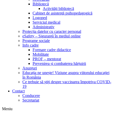
Bibliotecă
Activităţi bibliotecă
Cabinet de asistenţă psihopedagogică
Logoped
Serviciul medical
Administrativ
Protecția datelor cu caracter personal
eSafety – Siguranță în mediul online
Programe sociale
Info cadre
Formare cadre didactice
Mobilitate
PROF – mentorat
Prevenirea și combaterea hărțuirii
Anunțuri
Educația ne unește! Viziune asupra viitorului educației
în România
Ce trebuie să știți despre vaccinarea împotriva COVID-
19
Contact
Conducere
Secretariat
Meniu