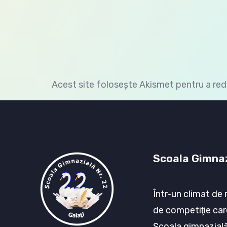
Acest site folosește Akismet pentru a re
Scoala Gimnaz
Într-un climat de 
de competiţie car
Şcoala gimnazială 