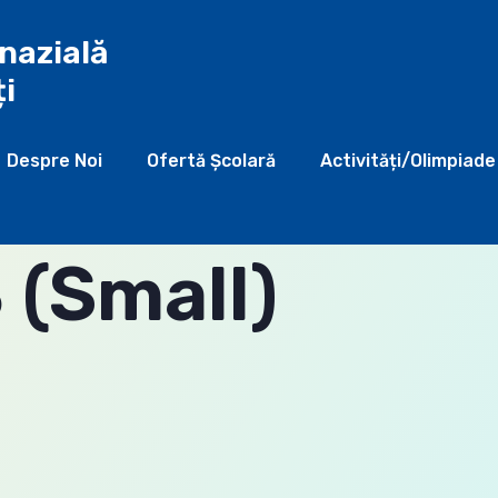
nazială
ți
Despre Noi
Ofertă Şcolară
Activități/Olimpiade
(Small)