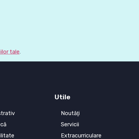
lor tale
.
Utile
trativ
Noutăţi
ecă
Servicii
litate
Extracurriculare