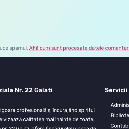
duce spamul.
Află cum sunt procesate datele comentarii
iala Nr. 22 Galati
Servicii
Adminis
rigoare profesională şi încurajând spiritul
Bibliot
e vizează calitatea mai înainte de toate,
Contabi
nr. 22 Galaţi, oferă fiecărui elev şansa de