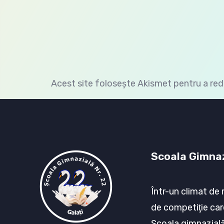
Acest site folosește Akismet pentru a re
Scoala Gimnaz
Într-un climat de 
de competiţie car
Şcoala gimnazială 