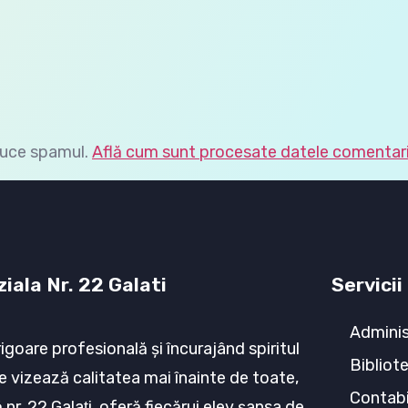
duce spamul.
Află cum sunt procesate datele comentarii
iala Nr. 22 Galati
Servicii
Adminis
rigoare profesională şi încurajând spiritul
Bibliot
e vizează calitatea mai înainte de toate,
Contabi
nr. 22 Galaţi, oferă fiecărui elev şansa de