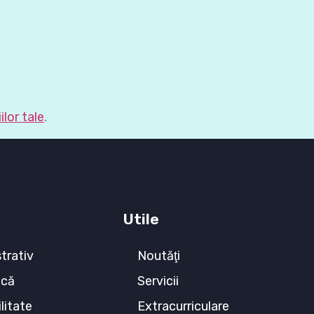
lor tale
.
Utile
trativ
Noutăţi
ecă
Servicii
litate
Extracurriculare