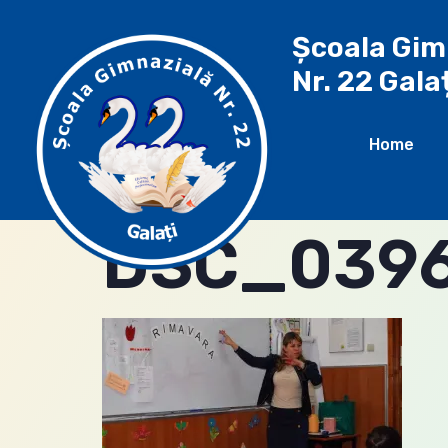
Școala Gim
Nr. 22 Gala
Home
DSC_0396 