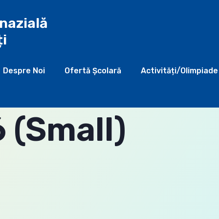
nazială
ți
Despre Noi
Ofertă Şcolară
Activități/Olimpiade
(Small)