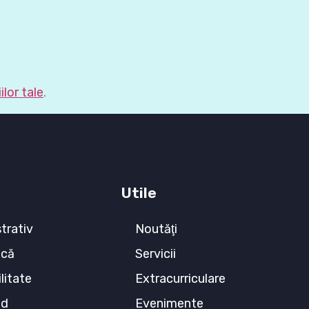
lor tale
.
Utile
trativ
Noutăţi
ecă
Servicii
litate
Extracurriculare
ed
Evenimente