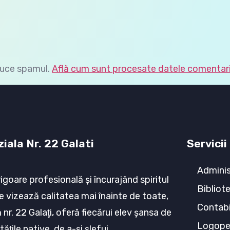
duce spamul.
Află cum sunt procesate datele comentarii
iala Nr. 22 Galati
Servicii
Adminis
rigoare profesională şi încurajând spiritul
Bibliot
e vizează calitatea mai înainte de toate,
Contabi
nr. 22 Galaţi, oferă fiecărui elev şansa de
Logop
tăţile native, de a-şi şlefui