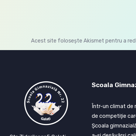
Acest site folosește Akismet pentru a re
Scoala Gimnaz
Într-un climat de 
de competiţie car
Şcoala gimnazială 
a-şi desăvârşi cali