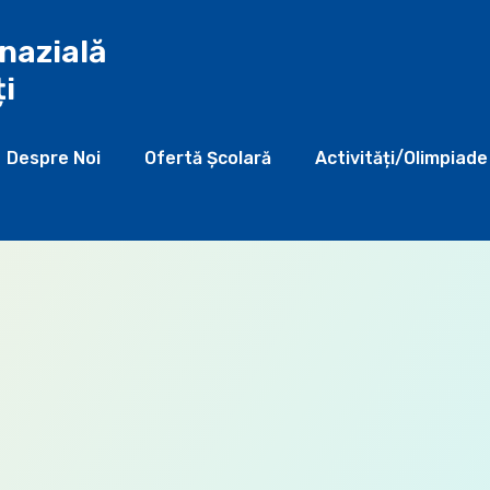
nazială
ți
Despre Noi
Ofertă Şcolară
Activități/Olimpiade
1