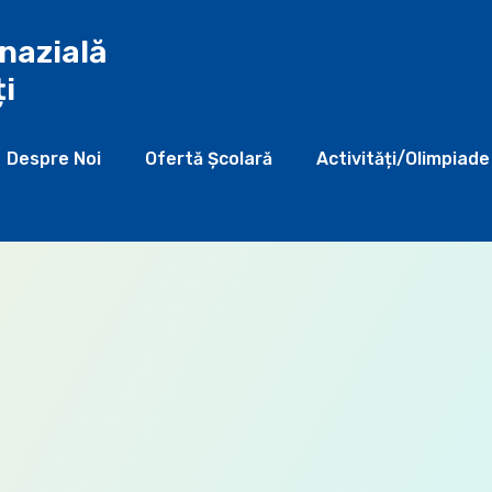
nazială
ți
Despre Noi
Ofertă Şcolară
Activități/Olimpiade