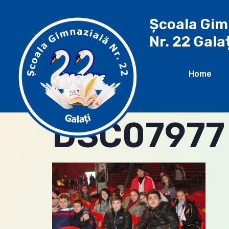
Școala Gim
Nr. 22 Gala
Home
DSC07977