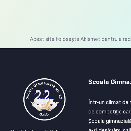
Acest site folosește Akismet pentru a re
Scoala Gimnaz
Într-un climat de 
de competiţie car
Şcoala gimnazială 
a-şi desăvârşi cali