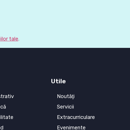
lor tale
.
Utile
trativ
Noutăţi
ecă
Servicii
litate
Extracurriculare
ed
Evenimente