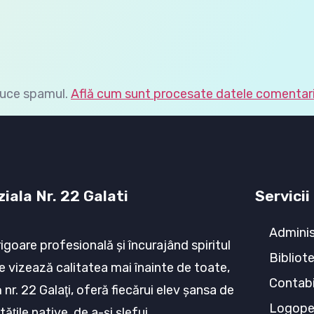
duce spamul.
Află cum sunt procesate datele comentarii
iala Nr. 22 Galati
Servicii
Adminis
rigoare profesională şi încurajând spiritul
Bibliot
e vizează calitatea mai înainte de toate,
Contabi
nr. 22 Galaţi, oferă fiecărui elev şansa de
Logop
tăţile native, de a-şi şlefui