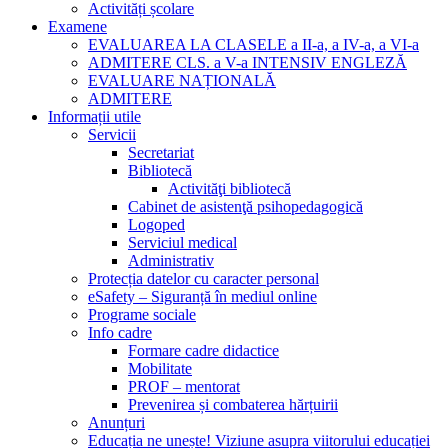
Activități școlare
Examene
EVALUAREA LA CLASELE a II-a, a IV-a, a VI-a
ADMITERE CLS. a V-a INTENSIV ENGLEZĂ
EVALUARE NAȚIONALĂ
ADMITERE
Informații utile
Servicii
Secretariat
Bibliotecă
Activităţi bibliotecă
Cabinet de asistenţă psihopedagogică
Logoped
Serviciul medical
Administrativ
Protecția datelor cu caracter personal
eSafety – Siguranță în mediul online
Programe sociale
Info cadre
Formare cadre didactice
Mobilitate
PROF – mentorat
Prevenirea și combaterea hărțuirii
Anunțuri
Educația ne unește! Viziune asupra viitorului educației