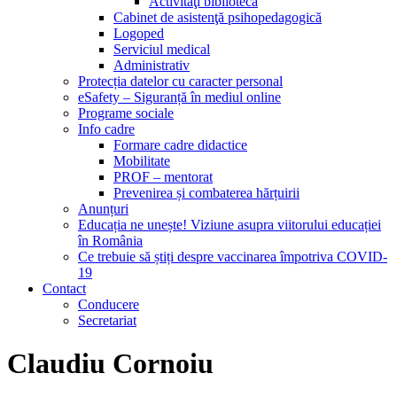
Activităţi bibliotecă
Cabinet de asistenţă psihopedagogică
Logoped
Serviciul medical
Administrativ
Protecția datelor cu caracter personal
eSafety – Siguranță în mediul online
Programe sociale
Info cadre
Formare cadre didactice
Mobilitate
PROF – mentorat
Prevenirea și combaterea hărțuirii
Anunțuri
Educația ne unește! Viziune asupra viitorului educației
în România
Ce trebuie să știți despre vaccinarea împotriva COVID-
19
Contact
Conducere
Secretariat
Claudiu Cornoiu