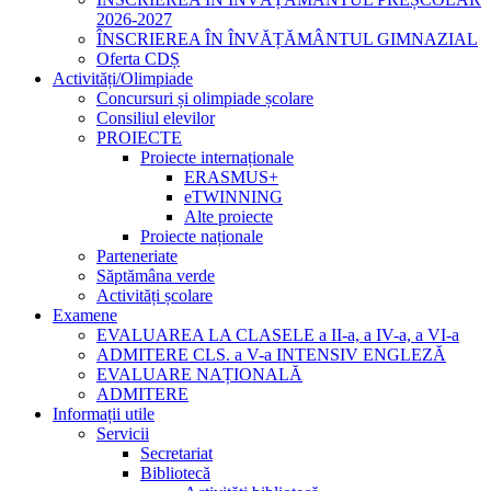
2026-2027
ÎNSCRIEREA ÎN ÎNVĂȚĂMÂNTUL GIMNAZIAL
Oferta CDȘ
Activități/Olimpiade
Concursuri și olimpiade școlare
Consiliul elevilor
PROIECTE
Proiecte internaționale
ERASMUS+
eTWINNING
Alte proiecte
Proiecte naționale
Parteneriate
Săptămâna verde
Activități școlare
Examene
EVALUAREA LA CLASELE a II-a, a IV-a, a VI-a
ADMITERE CLS. a V-a INTENSIV ENGLEZĂ
EVALUARE NAȚIONALĂ
ADMITERE
Informații utile
Servicii
Secretariat
Bibliotecă