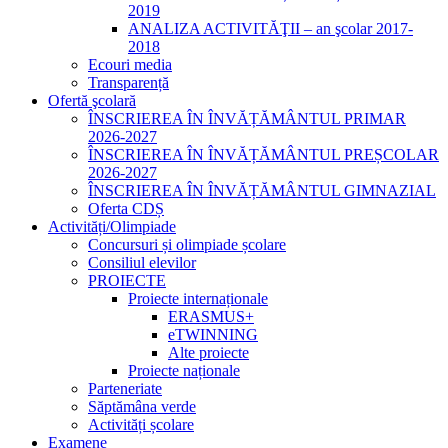
2019
ANALIZA ACTIVITĂŢII – an şcolar 2017-
2018
Ecouri media
Transparență
Ofertă şcolară
ÎNSCRIEREA ÎN ÎNVĂȚĂMÂNTUL PRIMAR
2026-2027
ÎNSCRIEREA ÎN ÎNVĂȚĂMÂNTUL PREȘCOLAR
2026-2027
ÎNSCRIEREA ÎN ÎNVĂȚĂMÂNTUL GIMNAZIAL
Oferta CDȘ
Activități/Olimpiade
Concursuri și olimpiade școlare
Consiliul elevilor
PROIECTE
Proiecte internaționale
ERASMUS+
eTWINNING
Alte proiecte
Proiecte naționale
Parteneriate
Săptămâna verde
Activități școlare
Examene