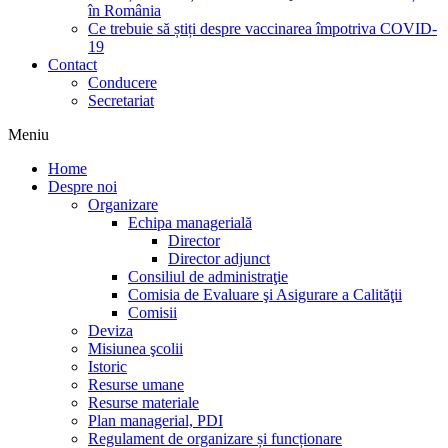
în România
Ce trebuie să știți despre vaccinarea împotriva COVID-
19
Contact
Conducere
Secretariat
Meniu
Home
Despre noi
Organizare
Echipa managerială
Director
Director adjunct
Consiliul de administraţie
Comisia de Evaluare şi Asigurare a Calităţii
Comisii
Deviza
Misiunea şcolii
Istoric
Resurse umane
Resurse materiale
Plan managerial, PDI
Regulament de organizare și funcționare