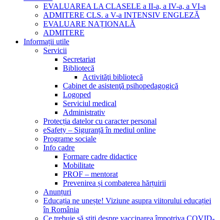
EVALUAREA LA CLASELE a II-a, a IV-a, a VI-a
ADMITERE CLS. a V-a INTENSIV ENGLEZĂ
EVALUARE NAȚIONALĂ
ADMITERE
Informații utile
Servicii
Secretariat
Bibliotecă
Activităţi bibliotecă
Cabinet de asistenţă psihopedagogică
Logoped
Serviciul medical
Administrativ
Protecția datelor cu caracter personal
eSafety – Siguranță în mediul online
Programe sociale
Info cadre
Formare cadre didactice
Mobilitate
PROF – mentorat
Prevenirea și combaterea hărțuirii
Anunțuri
Educația ne unește! Viziune asupra viitorului educației
în România
Ce trebuie să știți despre vaccinarea împotriva COVID-