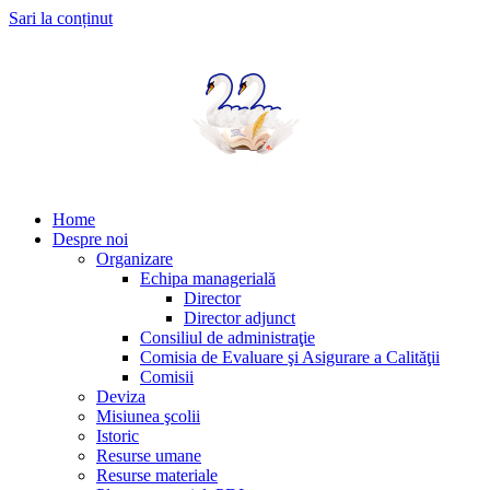
Sari la conținut
Home
Despre noi
Organizare
Echipa managerială
Director
Director adjunct
Consiliul de administraţie
Comisia de Evaluare şi Asigurare a Calităţii
Comisii
Deviza
Misiunea şcolii
Istoric
Resurse umane
Resurse materiale