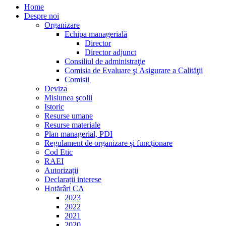
Home
Despre noi
Organizare
Echipa managerială
Director
Director adjunct
Consiliul de administraţie
Comisia de Evaluare şi Asigurare a Calităţii
Comisii
Deviza
Misiunea şcolii
Istoric
Resurse umane
Resurse materiale
Plan managerial, PDI
Regulament de organizare și funcționare
Cod Etic
RAEI
Autorizații
Declarații interese
Hotărâri CA
2023
2022
2021
2020