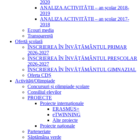
2020
ANALIZA ACTIVITĂȚII – an școlar 2018-
2019
ANALIZA ACTIVITĂŢII – an şcolar 2017-
2018
Ecouri media
Transparență
Ofertă şcolară
ÎNSCRIEREA ÎN ÎNVĂȚĂMÂNTUL PRIMAR
2026-2027
ÎNSCRIEREA ÎN ÎNVĂȚĂMÂNTUL PREȘCOLAR
2026-2027
ÎNSCRIEREA ÎN ÎNVĂȚĂMÂNTUL GIMNAZIAL
Oferta CDȘ
Activități/Olimpiade
Concursuri și olimpiade școlare
Consiliul elevilor
PROIECTE
Proiecte internaționale
ERASMUS+
eTWINNING
Alte proiecte
Proiecte naționale
Parteneriate
Săptămâna verde