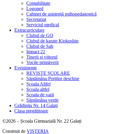
Contabilitate
Logoped
Cabinet de asistenţă psihopedagogică
Secretariat
Serviciul medical
Extracurriculare
Clubul de GO
Clubul de karate Kiokushin
Clubul de Sah
Impact 22
Tinerii şi viitorul
Vocile primăverii
Evenimente
REVISTE ȘCOLARE
Săptămâna Porţilor deschise
Școala Altfel
Şcoala altfel
Scoala de vară
Săptămâna verde
Grădiniţa Nr. 14 Galaţi
Clasa pregătitoare
©2026 – Școala Gimnazială Nr. 22 Galați
Construit de
VISTERIA