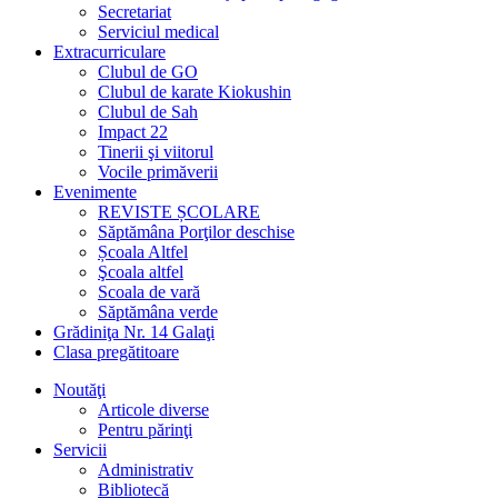
Secretariat
Serviciul medical
Extracurriculare
Clubul de GO
Clubul de karate Kiokushin
Clubul de Sah
Impact 22
Tinerii şi viitorul
Vocile primăverii
Evenimente
REVISTE ȘCOLARE
Săptămâna Porţilor deschise
Școala Altfel
Şcoala altfel
Scoala de vară
Săptămâna verde
Grădiniţa Nr. 14 Galaţi
Clasa pregătitoare
Noutăţi
Articole diverse
Pentru părinţi
Servicii
Administrativ
Bibliotecă