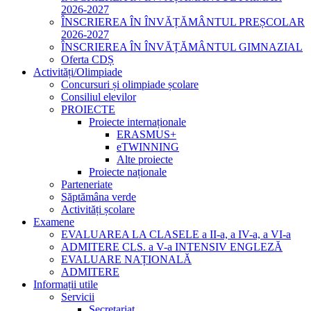
2026-2027
ÎNSCRIEREA ÎN ÎNVĂȚĂMÂNTUL PREȘCOLAR
2026-2027
ÎNSCRIEREA ÎN ÎNVĂȚĂMÂNTUL GIMNAZIAL
Oferta CDȘ
Activități/Olimpiade
Concursuri și olimpiade școlare
Consiliul elevilor
PROIECTE
Proiecte internaționale
ERASMUS+
eTWINNING
Alte proiecte
Proiecte naționale
Parteneriate
Săptămâna verde
Activități școlare
Examene
EVALUAREA LA CLASELE a II-a, a IV-a, a VI-a
ADMITERE CLS. a V-a INTENSIV ENGLEZĂ
EVALUARE NAȚIONALĂ
ADMITERE
Informații utile
Servicii
Secretariat