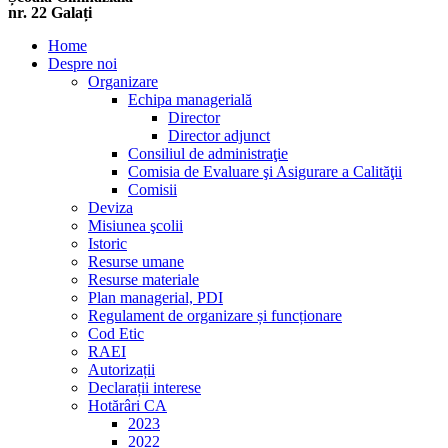
nr. 22 Galați
Home
Despre noi
Organizare
Echipa managerială
Director
Director adjunct
Consiliul de administraţie
Comisia de Evaluare şi Asigurare a Calităţii
Comisii
Deviza
Misiunea şcolii
Istoric
Resurse umane
Resurse materiale
Plan managerial, PDI
Regulament de organizare și funcționare
Cod Etic
RAEI
Autorizații
Declarații interese
Hotărâri CA
2023
2022