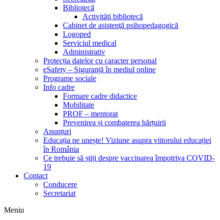
Bibliotecă
Activităţi bibliotecă
Cabinet de asistenţă psihopedagogică
Logoped
Serviciul medical
Administrativ
Protecția datelor cu caracter personal
eSafety – Siguranță în mediul online
Programe sociale
Info cadre
Formare cadre didactice
Mobilitate
PROF – mentorat
Prevenirea și combaterea hărțuirii
Anunțuri
Educația ne unește! Viziune asupra viitorului educației
în România
Ce trebuie să știți despre vaccinarea împotriva COVID-
19
Contact
Conducere
Secretariat
Meniu