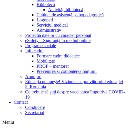
Bibliotecă
Activităţi bibliotecă
Cabinet de asistenţă psihopedagogică
Logoped
Serviciul medical
Administrativ
Protecția datelor cu caracter personal
eSafety – Siguranță în mediul online
Programe sociale
Info cadre
Formare cadre didactice
Mobilitate
PROF – mentorat
Prevenirea și combaterea hărțuirii
Anunțuri
Educația ne unește! Viziune asupra viitorului educației
în România
Ce trebuie să știți despre vaccinarea împotriva COVID-
19
Contact
Conducere
Secretariat
Meniu