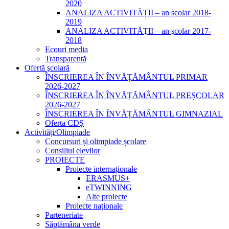
2020
ANALIZA ACTIVITĂȚII – an școlar 2018-
2019
ANALIZA ACTIVITĂŢII – an şcolar 2017-
2018
Ecouri media
Transparență
Ofertă şcolară
ÎNSCRIEREA ÎN ÎNVĂȚĂMÂNTUL PRIMAR
2026-2027
ÎNSCRIEREA ÎN ÎNVĂȚĂMÂNTUL PREȘCOLAR
2026-2027
ÎNSCRIEREA ÎN ÎNVĂȚĂMÂNTUL GIMNAZIAL
Oferta CDȘ
Activități/Olimpiade
Concursuri și olimpiade școlare
Consiliul elevilor
PROIECTE
Proiecte internaționale
ERASMUS+
eTWINNING
Alte proiecte
Proiecte naționale
Parteneriate
Săptămâna verde