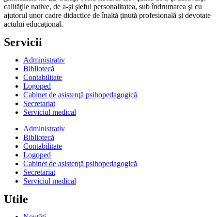
calităţile native, de a-şi şlefui personalitatea, sub îndrumarea şi cu
ajutorul unor cadre didactice de înaltă ţinută profesională şi devotate
actului educaţional.
Servicii
Administrativ
Bibliotecă
Contabilitate
Logoped
Cabinet de asistenţă psihopedagogică
Secretariat
Serviciul medical
Administrativ
Bibliotecă
Contabilitate
Logoped
Cabinet de asistenţă psihopedagogică
Secretariat
Serviciul medical
Utile
Noutăţi