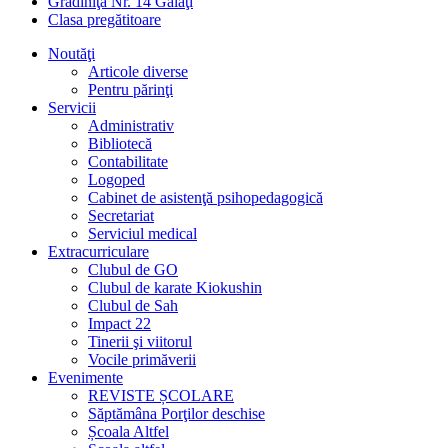
Grădiniţa Nr. 14 Galaţi
Clasa pregătitoare
Noutăţi
Articole diverse
Pentru părinţi
Servicii
Administrativ
Bibliotecă
Contabilitate
Logoped
Cabinet de asistenţă psihopedagogică
Secretariat
Serviciul medical
Extracurriculare
Clubul de GO
Clubul de karate Kiokushin
Clubul de Sah
Impact 22
Tinerii şi viitorul
Vocile primăverii
Evenimente
REVISTE ȘCOLARE
Săptămâna Porţilor deschise
Școala Altfel