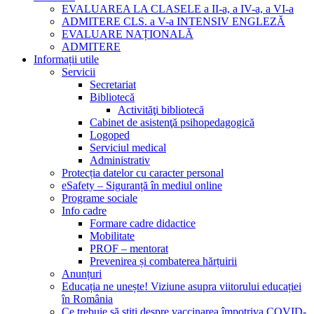
EVALUAREA LA CLASELE a II-a, a IV-a, a VI-a
ADMITERE CLS. a V-a INTENSIV ENGLEZĂ
EVALUARE NAȚIONALĂ
ADMITERE
Informații utile
Servicii
Secretariat
Bibliotecă
Activităţi bibliotecă
Cabinet de asistenţă psihopedagogică
Logoped
Serviciul medical
Administrativ
Protecția datelor cu caracter personal
eSafety – Siguranță în mediul online
Programe sociale
Info cadre
Formare cadre didactice
Mobilitate
PROF – mentorat
Prevenirea și combaterea hărțuirii
Anunțuri
Educația ne unește! Viziune asupra viitorului educației
în România
Ce trebuie să știți despre vaccinarea împotriva COVID-