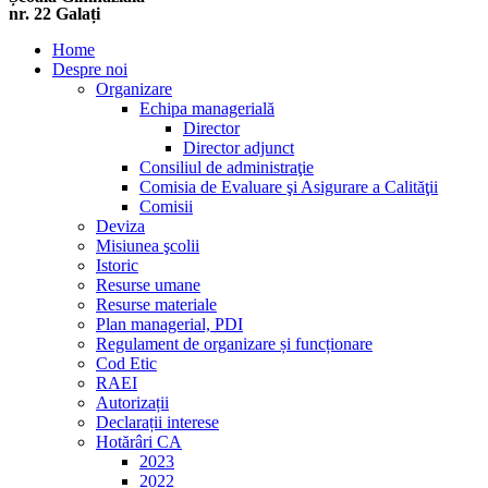
nr. 22 Galați
Home
Despre noi
Organizare
Echipa managerială
Director
Director adjunct
Consiliul de administraţie
Comisia de Evaluare şi Asigurare a Calităţii
Comisii
Deviza
Misiunea şcolii
Istoric
Resurse umane
Resurse materiale
Plan managerial, PDI
Regulament de organizare și funcționare
Cod Etic
RAEI
Autorizații
Declarații interese
Hotărâri CA
2023
2022