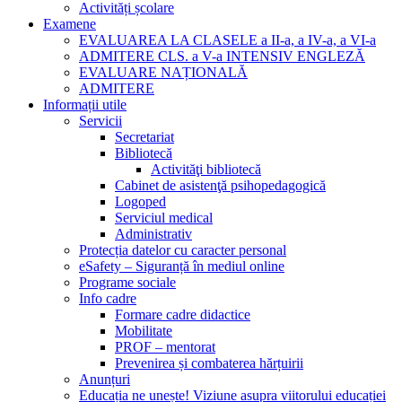
Activități școlare
Examene
EVALUAREA LA CLASELE a II-a, a IV-a, a VI-a
ADMITERE CLS. a V-a INTENSIV ENGLEZĂ
EVALUARE NAȚIONALĂ
ADMITERE
Informații utile
Servicii
Secretariat
Bibliotecă
Activităţi bibliotecă
Cabinet de asistenţă psihopedagogică
Logoped
Serviciul medical
Administrativ
Protecția datelor cu caracter personal
eSafety – Siguranță în mediul online
Programe sociale
Info cadre
Formare cadre didactice
Mobilitate
PROF – mentorat
Prevenirea și combaterea hărțuirii
Anunțuri
Educația ne unește! Viziune asupra viitorului educației