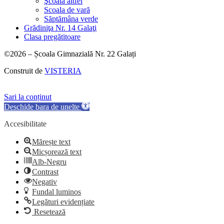
Şcoala altfel
Scoala de vară
Săptămâna verde
Grădiniţa Nr. 14 Galaţi
Clasa pregătitoare
©2026 – Școala Gimnazială Nr. 22 Galați
Construit de
VISTERIA
Sari la conținut
Deschide bara de unelte
Accesibilitate
Mărește text
Micșorează text
Alb-Negru
Contrast
Negativ
Fundal luminos
Legături evidențiate
Resetează