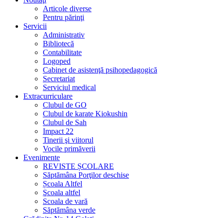
Articole diverse
Pentru părinţi
Servicii
Administrativ
Bibliotecă
Contabilitate
Logoped
Cabinet de asistenţă psihopedagogică
Secretariat
Serviciul medical
Extracurriculare
Clubul de GO
Clubul de karate Kiokushin
Clubul de Sah
Impact 22
Tinerii şi viitorul
Vocile primăverii
Evenimente
REVISTE ȘCOLARE
Săptămâna Porţilor deschise
Școala Altfel
Şcoala altfel
Scoala de vară
Săptămâna verde