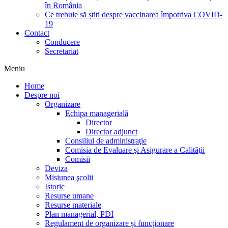
în România
Ce trebuie să știți despre vaccinarea împotriva COVID-
19
Contact
Conducere
Secretariat
Meniu
Home
Despre noi
Organizare
Echipa managerială
Director
Director adjunct
Consiliul de administraţie
Comisia de Evaluare şi Asigurare a Calităţii
Comisii
Deviza
Misiunea şcolii
Istoric
Resurse umane
Resurse materiale
Plan managerial, PDI
Regulament de organizare și funcționare