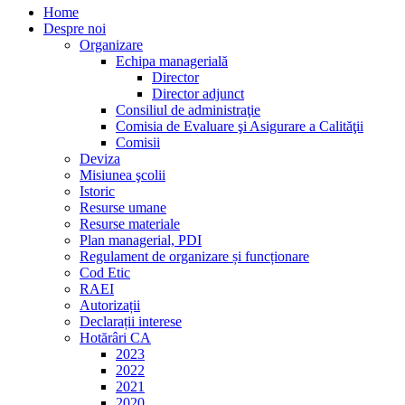
Home
Despre noi
Organizare
Echipa managerială
Director
Director adjunct
Consiliul de administraţie
Comisia de Evaluare şi Asigurare a Calităţii
Comisii
Deviza
Misiunea şcolii
Istoric
Resurse umane
Resurse materiale
Plan managerial, PDI
Regulament de organizare și funcționare
Cod Etic
RAEI
Autorizații
Declarații interese
Hotărâri CA
2023
2022
2021
2020