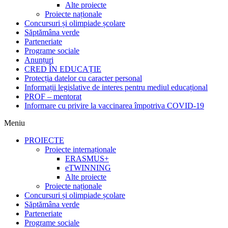
Alte proiecte
Proiecte naționale
Concursuri și olimpiade școlare
Săptămâna verde
Parteneriate
Programe sociale
Anunțuri
CRED ÎN EDUCAȚIE
Protecția datelor cu caracter personal
Informații legislative de interes pentru mediul educațional
PROF – mentorat
Informare cu privire la vaccinarea împotriva COVID-19
Meniu
PROIECTE
Proiecte internaționale
ERASMUS+
eTWINNING
Alte proiecte
Proiecte naționale
Concursuri și olimpiade școlare
Săptămâna verde
Parteneriate
Programe sociale