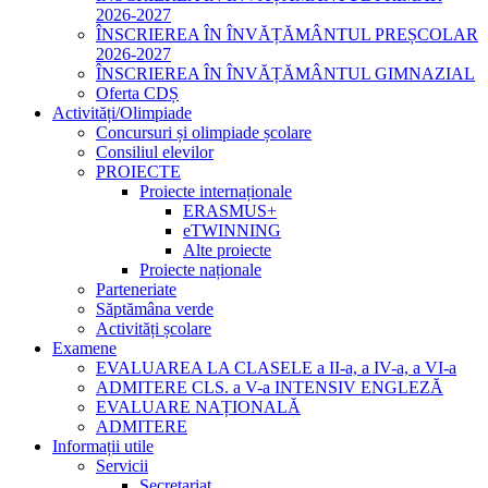
2026-2027
ÎNSCRIEREA ÎN ÎNVĂȚĂMÂNTUL PREȘCOLAR
2026-2027
ÎNSCRIEREA ÎN ÎNVĂȚĂMÂNTUL GIMNAZIAL
Oferta CDȘ
Activități/Olimpiade
Concursuri și olimpiade școlare
Consiliul elevilor
PROIECTE
Proiecte internaționale
ERASMUS+
eTWINNING
Alte proiecte
Proiecte naționale
Parteneriate
Săptămâna verde
Activități școlare
Examene
EVALUAREA LA CLASELE a II-a, a IV-a, a VI-a
ADMITERE CLS. a V-a INTENSIV ENGLEZĂ
EVALUARE NAȚIONALĂ
ADMITERE
Informații utile
Servicii
Secretariat