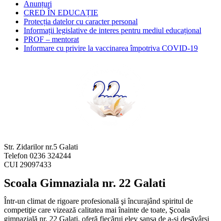
Anunțuri
CRED ÎN EDUCAȚIE
Protecția datelor cu caracter personal
Informații legislative de interes pentru mediul educațional
PROF – mentorat
Informare cu privire la vaccinarea împotriva COVID-19
Str. Zidarilor nr.5 Galati
Telefon 0236 324244
CUI 29097433
Scoala Gimnaziala nr. 22 Galati
Într-un climat de rigoare profesională şi încurajând spiritul de
competiţie care vizează calitatea mai înainte de toate, Şcoala
gimnazială nr. 22 Galaţi, oferă fiecărui elev şansa de a-şi desăvârşi