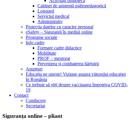
Activităţi bibliotecă
Cabinet de asistenţă psihopedagogică
Logoped
Serviciul medical
Administrativ
Protecția datelor cu caracter personal
eSafety – Siguranță în mediul online
Programe sociale
Info cadre
Formare cadre didactice
Mobilitate
PROF – mentorat
Prevenirea și combaterea hărțuirii
Anunțuri
Educația ne unește! Viziune asupra viitorului educației
în România
Ce trebuie să știți despre vaccinarea împotriva COVID-
19
Contact
Conducere
Secretariat
Siguranța online – pliant