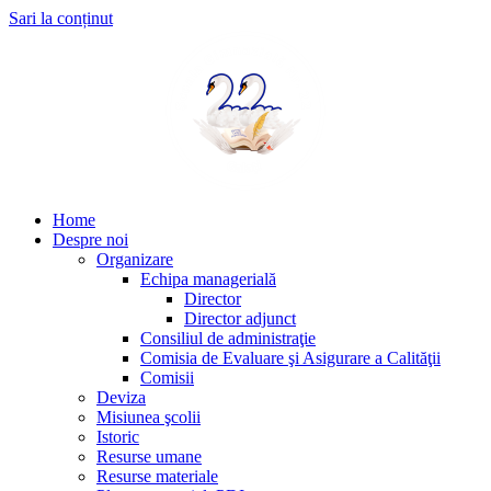
Sari la conținut
Home
Despre noi
Organizare
Echipa managerială
Director
Director adjunct
Consiliul de administraţie
Comisia de Evaluare şi Asigurare a Calităţii
Comisii
Deviza
Misiunea şcolii
Istoric
Resurse umane
Resurse materiale