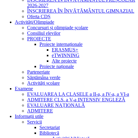
2026-2027
ÎNSCRIEREA ÎN ÎNVĂȚĂMÂNTUL GIMNAZIAL
Oferta CDȘ
Activități/Olimpiade
Concursuri și olimpiade școlare
Consiliul elevilor
PROIECTE
Proiecte internaționale
ERASMUS+
eTWINNING
Alte proiecte
Proiecte naționale
Parteneriate
Săptămâna verde
Activități școlare
Examene
EVALUAREA LA CLASELE a II-a, a IV-a, a VI-a
ADMITERE CLS. a V-a INTENSIV ENGLEZĂ
EVALUARE NAȚIONALĂ
ADMITERE
Informații utile
Servicii
Secretariat
Bibliotecă