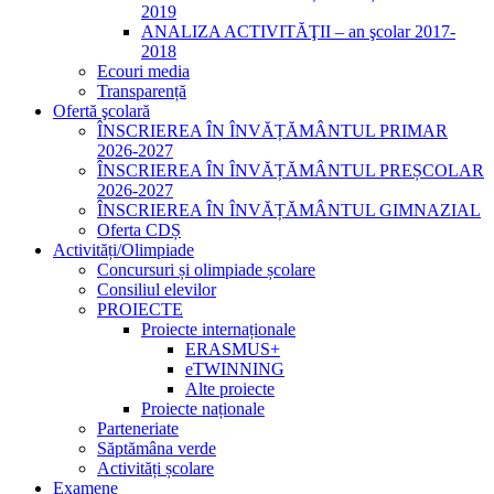
2019
ANALIZA ACTIVITĂŢII – an şcolar 2017-
2018
Ecouri media
Transparență
Ofertă şcolară
ÎNSCRIEREA ÎN ÎNVĂȚĂMÂNTUL PRIMAR
2026-2027
ÎNSCRIEREA ÎN ÎNVĂȚĂMÂNTUL PREȘCOLAR
2026-2027
ÎNSCRIEREA ÎN ÎNVĂȚĂMÂNTUL GIMNAZIAL
Oferta CDȘ
Activități/Olimpiade
Concursuri și olimpiade școlare
Consiliul elevilor
PROIECTE
Proiecte internaționale
ERASMUS+
eTWINNING
Alte proiecte
Proiecte naționale
Parteneriate
Săptămâna verde
Activități școlare
Examene