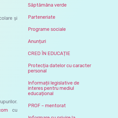
Săptămâna verde
Parteneriate
colare şi
Programe sociale
Anunțuri
CRED ÎN EDUCAȚIE
Protecția datelor cu caracter
personal
Informații legislative de
interes pentru mediul
educațional
upurilor.
PROF – mentorat
.com
cu
Informare cu privire la