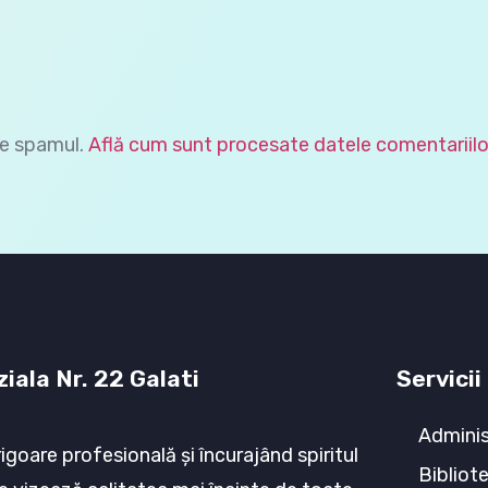
ce spamul.
Află cum sunt procesate datele comentariilo
iala Nr. 22 Galati
Servicii
Adminis
rigoare profesională şi încurajând spiritul
Bibliot