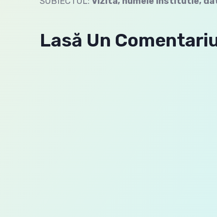
SUBIECTUL:
Vizita, numele institutie, da
Lasă Un Comentari