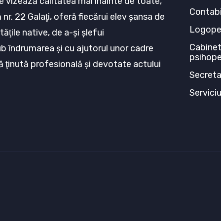
e vizează calitatea mai înainte de toate,
Contabi
nr. 22 Galaţi, oferă fiecărui elev şansa de
Logop
tăţile native, de a-şi şlefui
Cabinet
ub îndrumarea şi cu ajutorul unor cadre
psihop
ă ţinută profesională şi devotate actului
Secreta
Servici