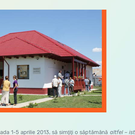
oada 1-5 aprilie 2013, să simţiţi o săptămână
altfel
–
is