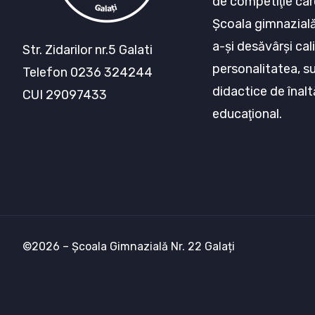
de competiţie car
Şcoala gimnazială 
a-şi desăvârşi cali
Str. Zidarilor nr.5 Galati
personalitatea, s
Telefon 0236 324244
didactice de înalt
CUI 29097433
educaţional.
©2026 – Școala Gimnazială Nr. 22 Galați