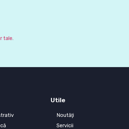
r tale
.
Utile
trativ
Noutăţi
ecă
Servicii