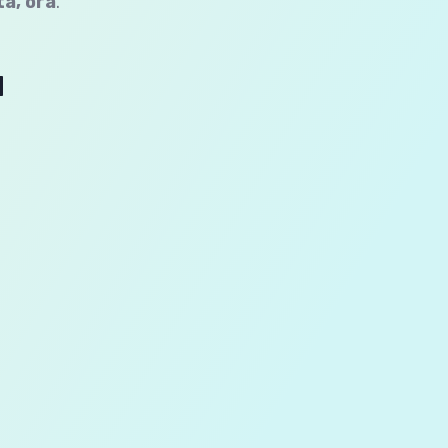
ta, ora
.
u