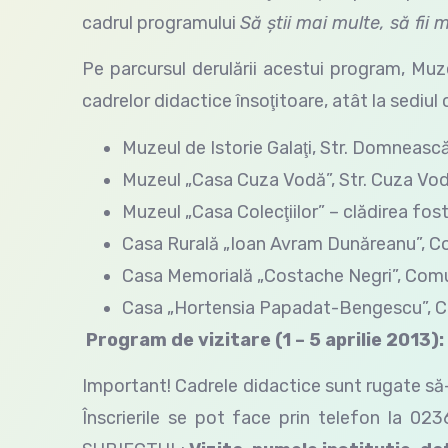
cadrul programului
Să ştii mai multe, să fii 
Pe parcursul derulării acestui program, Muzeu
cadrelor didactice însoţitoare, atât la sediul ce
Muzeul de Istorie Galaţi, Str. Domnească 
Muzeul „Casa Cuza Vodă”, Str. Cuza Vodă,
Muzeul „Casa Colecţiilor” – clădirea fostei
Casa Rurală „Ioan Avram Dunăreanu”, Com
Casa Memorială „Costache Negri”, Comun
Casa „Hortensia Papadat-Bengescu”, Com
Program de vizitare (1 – 5 aprilie 2013): 
Important! Cadrele didactice sunt rugate să-
Înscrierile se pot face prin telefon la 0