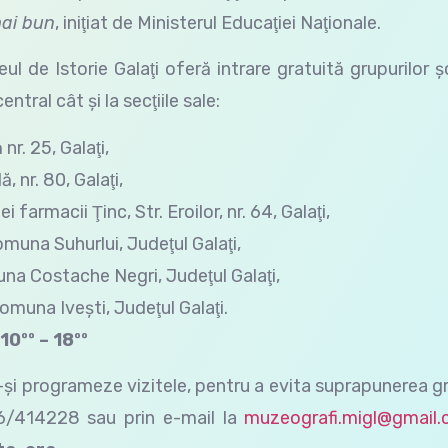
mai bun
, iniţiat de Ministerul Educaţiei Naţionale.
l de Istorie Galaţi oferă intrare gratuită grupurilor ş
ntral cât şi la secţiile sale:
nr. 25, Galaţi,
 nr. 80, Galaţi,
 farmacii Ţinc, Str. Eroilor, nr. 64, Galaţi,
una Suhurlui, Judeţul Galaţi,
a Costache Negri, Judeţul Galaţi,
una Iveşti, Judeţul Galaţi.
10ºº – 18ºº
și programeze vizitele, pentru a evita suprapunerea gr
236/414228 sau prin e-mail la
muzeografi.migl@gmail