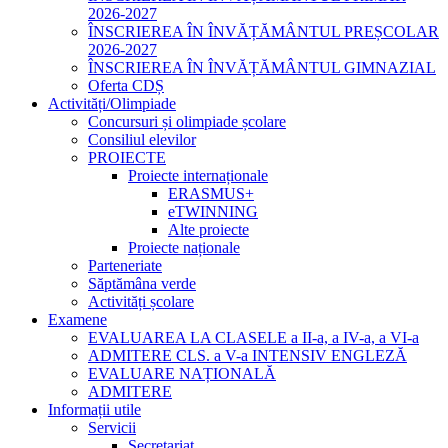
2026-2027
ÎNSCRIEREA ÎN ÎNVĂȚĂMÂNTUL PREȘCOLAR
2026-2027
ÎNSCRIEREA ÎN ÎNVĂȚĂMÂNTUL GIMNAZIAL
Oferta CDȘ
Activități/Olimpiade
Concursuri și olimpiade școlare
Consiliul elevilor
PROIECTE
Proiecte internaționale
ERASMUS+
eTWINNING
Alte proiecte
Proiecte naționale
Parteneriate
Săptămâna verde
Activități școlare
Examene
EVALUAREA LA CLASELE a II-a, a IV-a, a VI-a
ADMITERE CLS. a V-a INTENSIV ENGLEZĂ
EVALUARE NAȚIONALĂ
ADMITERE
Informații utile
Servicii
Secretariat