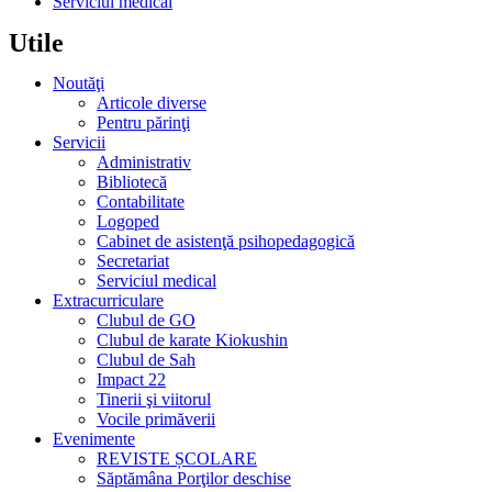
Serviciul medical
Utile
Noutăţi
Articole diverse
Pentru părinţi
Servicii
Administrativ
Bibliotecă
Contabilitate
Logoped
Cabinet de asistenţă psihopedagogică
Secretariat
Serviciul medical
Extracurriculare
Clubul de GO
Clubul de karate Kiokushin
Clubul de Sah
Impact 22
Tinerii şi viitorul
Vocile primăverii
Evenimente
REVISTE ȘCOLARE
Săptămâna Porţilor deschise