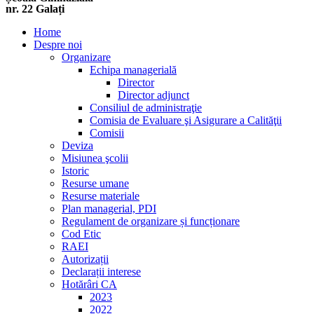
nr. 22 Galați
Home
Despre noi
Organizare
Echipa managerială
Director
Director adjunct
Consiliul de administraţie
Comisia de Evaluare şi Asigurare a Calităţii
Comisii
Deviza
Misiunea şcolii
Istoric
Resurse umane
Resurse materiale
Plan managerial, PDI
Regulament de organizare și funcționare
Cod Etic
RAEI
Autorizații
Declarații interese
Hotărâri CA
2023
2022