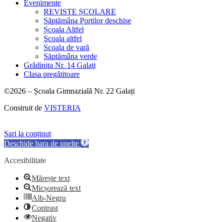
Evenimente
REVISTE ȘCOLARE
Săptămâna Porţilor deschise
Școala Altfel
Şcoala altfel
Scoala de vară
Săptămâna verde
Grădiniţa Nr. 14 Galaţi
Clasa pregătitoare
©2026 – Școala Gimnazială Nr. 22 Galați
Construit de
VISTERIA
Sari la conținut
Deschide bara de unelte
Accesibilitate
Mărește text
Micșorează text
Alb-Negru
Contrast
Negativ