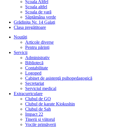
Școala Altfel
Şcoala altfel
Scoala de vară
Săptămâna verde
Grădiniţa Nr. 14 Galaţi
Clasa pregătitoare
Noutăţi
Articole diverse
Pentru părinţi
Servicii
Administrativ
Bibliotecă
Contabilitate
Logoped
Cabinet de asistenţă psihopedagogică
Secretariat
Serviciul medical
Extracurriculare
Clubul de GO
Clubul de karate Kiokushin
Clubul de Sah
Impact 22
Tinerii şi viitorul
Vocile primăverii