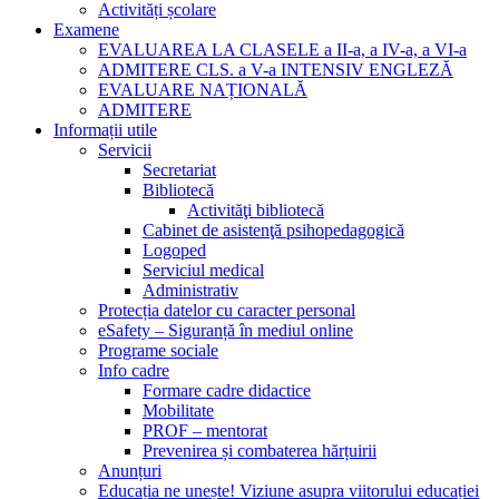
Activități școlare
Examene
EVALUAREA LA CLASELE a II-a, a IV-a, a VI-a
ADMITERE CLS. a V-a INTENSIV ENGLEZĂ
EVALUARE NAȚIONALĂ
ADMITERE
Informații utile
Servicii
Secretariat
Bibliotecă
Activităţi bibliotecă
Cabinet de asistenţă psihopedagogică
Logoped
Serviciul medical
Administrativ
Protecția datelor cu caracter personal
eSafety – Siguranță în mediul online
Programe sociale
Info cadre
Formare cadre didactice
Mobilitate
PROF – mentorat
Prevenirea și combaterea hărțuirii
Anunțuri
Educația ne unește! Viziune asupra viitorului educației