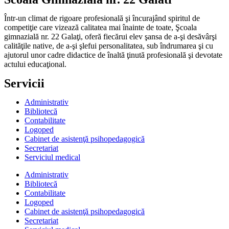
Într-un climat de rigoare profesională şi încurajând spiritul de
competiţie care vizează calitatea mai înainte de toate, Şcoala
gimnazială nr. 22 Galaţi, oferă fiecărui elev şansa de a-şi desăvârşi
calităţile native, de a-şi şlefui personalitatea, sub îndrumarea şi cu
ajutorul unor cadre didactice de înaltă ţinută profesională şi devotate
actului educaţional.
Servicii
Administrativ
Bibliotecă
Contabilitate
Logoped
Cabinet de asistenţă psihopedagogică
Secretariat
Serviciul medical
Administrativ
Bibliotecă
Contabilitate
Logoped
Cabinet de asistenţă psihopedagogică
Secretariat