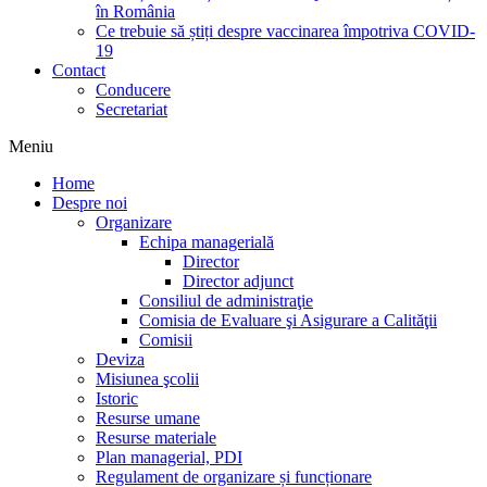
în România
Ce trebuie să știți despre vaccinarea împotriva COVID-
19
Contact
Conducere
Secretariat
Meniu
Home
Despre noi
Organizare
Echipa managerială
Director
Director adjunct
Consiliul de administraţie
Comisia de Evaluare şi Asigurare a Calităţii
Comisii
Deviza
Misiunea şcolii
Istoric
Resurse umane
Resurse materiale
Plan managerial, PDI
Regulament de organizare și funcționare