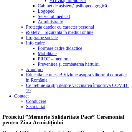
Activităţi bibliotecă
Cabinet de asistenţă psihopedagogică
Logoped
Serviciul medical
Administrativ
Protecția datelor cu caracter personal
eSafety – Siguranță în mediul online
Programe sociale
Info cadre
Formare cadre didactice
Mobilitate
PROF – mentorat
Prevenirea și combaterea hărțuirii
Anunțuri
Educația ne unește! Viziune asupra viitorului educației
în România
Ce trebuie să știți despre vaccinarea împotriva COVID-
19
Contact
Conducere
Secretariat
Proiectul ”Memorie Solidaritate Pace” Ceremonial
pentru Ziua Armistiţiului