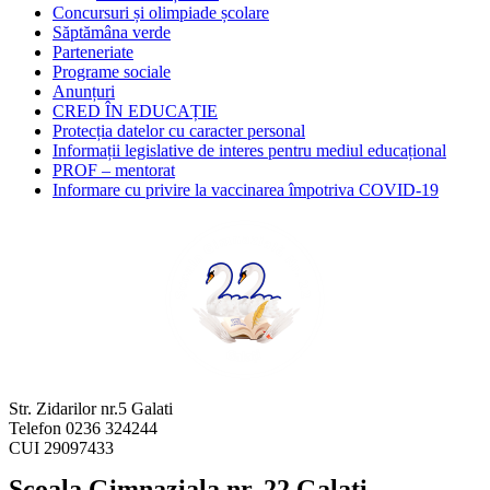
Concursuri și olimpiade școlare
Săptămâna verde
Parteneriate
Programe sociale
Anunțuri
CRED ÎN EDUCAȚIE
Protecția datelor cu caracter personal
Informații legislative de interes pentru mediul educațional
PROF – mentorat
Informare cu privire la vaccinarea împotriva COVID-19
Str. Zidarilor nr.5 Galati
Telefon 0236 324244
CUI 29097433
Scoala Gimnaziala nr. 22 Galati