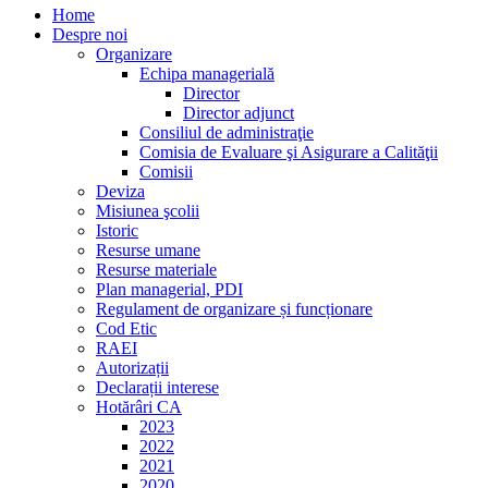
Home
Despre noi
Organizare
Echipa managerială
Director
Director adjunct
Consiliul de administraţie
Comisia de Evaluare şi Asigurare a Calităţii
Comisii
Deviza
Misiunea şcolii
Istoric
Resurse umane
Resurse materiale
Plan managerial, PDI
Regulament de organizare și funcționare
Cod Etic
RAEI
Autorizații
Declarații interese
Hotărâri CA
2023
2022
2021
2020