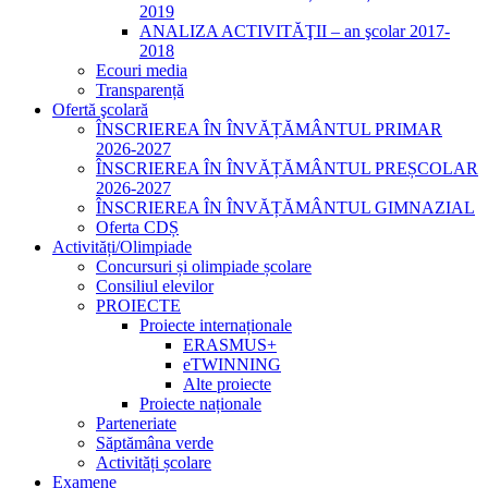
2019
ANALIZA ACTIVITĂŢII – an şcolar 2017-
2018
Ecouri media
Transparență
Ofertă şcolară
ÎNSCRIEREA ÎN ÎNVĂȚĂMÂNTUL PRIMAR
2026-2027
ÎNSCRIEREA ÎN ÎNVĂȚĂMÂNTUL PREȘCOLAR
2026-2027
ÎNSCRIEREA ÎN ÎNVĂȚĂMÂNTUL GIMNAZIAL
Oferta CDȘ
Activități/Olimpiade
Concursuri și olimpiade școlare
Consiliul elevilor
PROIECTE
Proiecte internaționale
ERASMUS+
eTWINNING
Alte proiecte
Proiecte naționale
Parteneriate
Săptămâna verde
Activități școlare
Examene