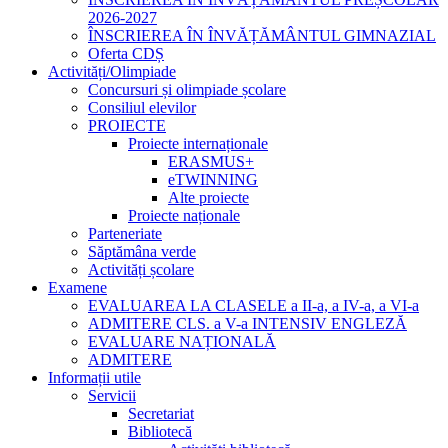
2026-2027
ÎNSCRIEREA ÎN ÎNVĂȚĂMÂNTUL GIMNAZIAL
Oferta CDȘ
Activități/Olimpiade
Concursuri și olimpiade școlare
Consiliul elevilor
PROIECTE
Proiecte internaționale
ERASMUS+
eTWINNING
Alte proiecte
Proiecte naționale
Parteneriate
Săptămâna verde
Activități școlare
Examene
EVALUAREA LA CLASELE a II-a, a IV-a, a VI-a
ADMITERE CLS. a V-a INTENSIV ENGLEZĂ
EVALUARE NAȚIONALĂ
ADMITERE
Informații utile
Servicii
Secretariat
Bibliotecă