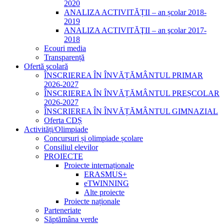
2020
ANALIZA ACTIVITĂȚII – an școlar 2018-
2019
ANALIZA ACTIVITĂŢII – an şcolar 2017-
2018
Ecouri media
Transparență
Ofertă şcolară
ÎNSCRIEREA ÎN ÎNVĂȚĂMÂNTUL PRIMAR
2026-2027
ÎNSCRIEREA ÎN ÎNVĂȚĂMÂNTUL PREȘCOLAR
2026-2027
ÎNSCRIEREA ÎN ÎNVĂȚĂMÂNTUL GIMNAZIAL
Oferta CDȘ
Activități/Olimpiade
Concursuri și olimpiade școlare
Consiliul elevilor
PROIECTE
Proiecte internaționale
ERASMUS+
eTWINNING
Alte proiecte
Proiecte naționale
Parteneriate
Săptămâna verde