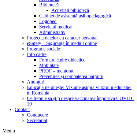
Bibliotecă
Activităţi bibliotecă
Cabinet de asistenţă psihopedagogică
Logoped
Serviciul medical
Administrativ
Protecția datelor cu caracter personal
eSafety – Siguranță în mediul online
Programe sociale
Info cadre
Formare cadre didactice
Mobilitate
PROF – mentorat
Prevenirea și combaterea hărțuirii
Anunțuri
Educația ne unește! Viziune asupra viitorului educației
în România
Ce trebuie să știți despre vaccinarea împotriva COVID-
19
Contact
Conducere
Secretariat
Meniu