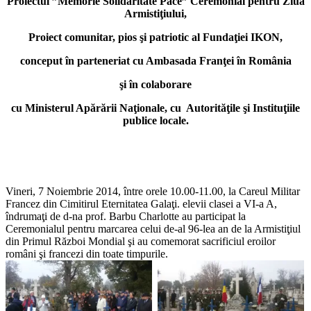
Proiectul ”Memorie Solidaritate Pace” Ceremonial pentru Ziua
Armistiţiului,
Proiect comunitar, pios şi patriotic al Fundaţiei IKON,
conceput în parteneriat cu Ambasada Franţei în România
şi în colaborare
cu Ministerul Apărării Naţionale, cu Autorităţile şi Instituţiile
publice locale.
Vineri, 7 Noiembrie 2014, între orele 10.00-11.00, la Careul Militar
Francez din Cimitirul Eternitatea Galaţi. elevii clasei a VI-a A,
îndrumaţi de d-na prof. Barbu Charlotte au participat la
Ceremonialul pentru marcarea celui de-al 96-lea an de la Armistiţiul
din Primul Război Mondial şi au comemorat sacrificiul eroilor
români şi francezi din toate timpurile.