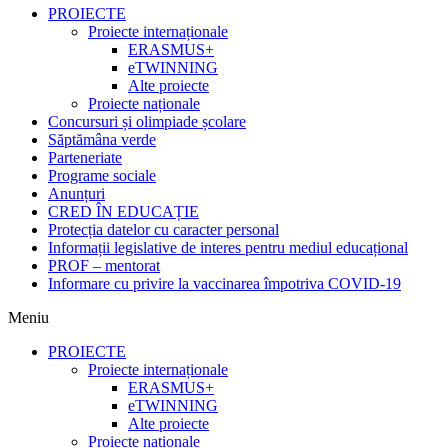
PROIECTE
Proiecte internaționale
ERASMUS+
eTWINNING
Alte proiecte
Proiecte naționale
Concursuri și olimpiade școlare
Săptămâna verde
Parteneriate
Programe sociale
Anunțuri
CRED ÎN EDUCAȚIE
Protecția datelor cu caracter personal
Informații legislative de interes pentru mediul educațional
PROF – mentorat
Informare cu privire la vaccinarea împotriva COVID-19
Meniu
PROIECTE
Proiecte internaționale
ERASMUS+
eTWINNING
Alte proiecte
Proiecte naționale