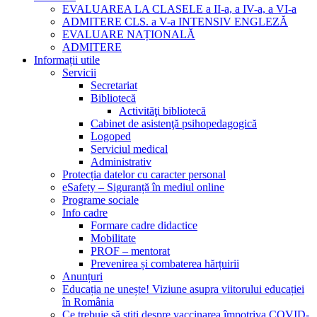
EVALUAREA LA CLASELE a II-a, a IV-a, a VI-a
ADMITERE CLS. a V-a INTENSIV ENGLEZĂ
EVALUARE NAȚIONALĂ
ADMITERE
Informații utile
Servicii
Secretariat
Bibliotecă
Activităţi bibliotecă
Cabinet de asistenţă psihopedagogică
Logoped
Serviciul medical
Administrativ
Protecția datelor cu caracter personal
eSafety – Siguranță în mediul online
Programe sociale
Info cadre
Formare cadre didactice
Mobilitate
PROF – mentorat
Prevenirea și combaterea hărțuirii
Anunțuri
Educația ne unește! Viziune asupra viitorului educației
în România
Ce trebuie să știți despre vaccinarea împotriva COVID-