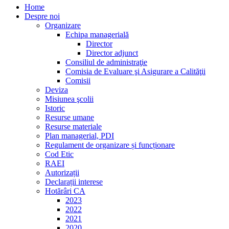
Home
Despre noi
Organizare
Echipa managerială
Director
Director adjunct
Consiliul de administraţie
Comisia de Evaluare şi Asigurare a Calităţii
Comisii
Deviza
Misiunea şcolii
Istoric
Resurse umane
Resurse materiale
Plan managerial, PDI
Regulament de organizare și funcționare
Cod Etic
RAEI
Autorizații
Declarații interese
Hotărâri CA
2023
2022
2021
2020