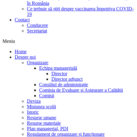
în România
Ce trebuie să știți despre vaccinarea împotriva COVID-
19
Contact
Conducere
Secretariat
Meniu
Home
Despre noi
Organizare
Echipa managerială
Director
Director adjunct
Consiliul de administraţie
Comisia de Evaluare şi Asigurare a Calităţii
Comisii
Deviza
Misiunea şcolii
Istoric
Resurse umane
Resurse materiale
Plan managerial, PDI
Regulament de organizare și funcționare