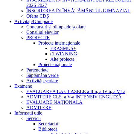
2026-2027
ÎNSCRIEREA ÎN ÎNVĂȚĂMÂNTUL GIMNAZIAL
Oferta CDȘ
Activități/Olimpiade
Concursuri și olimpiade școlare
Consiliul elevilor
PROIECTE
Proiecte internaționale
ERASMUS+
eTWINNING
Alte proiecte
Proiecte naționale
Parteneriate
Săptămâna verde
Activități școlare
Examene
EVALUAREA LA CLASELE a II-a, a IV-a, a VI-a
ADMITERE CLS. a V-a INTENSIV ENGLEZĂ
EVALUARE NAȚIONALĂ
ADMITERE
Informații utile
Servicii
Secretariat
Bibliotecă