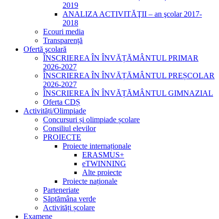
2019
ANALIZA ACTIVITĂŢII – an şcolar 2017-
2018
Ecouri media
Transparență
Ofertă şcolară
ÎNSCRIEREA ÎN ÎNVĂȚĂMÂNTUL PRIMAR
2026-2027
ÎNSCRIEREA ÎN ÎNVĂȚĂMÂNTUL PREȘCOLAR
2026-2027
ÎNSCRIEREA ÎN ÎNVĂȚĂMÂNTUL GIMNAZIAL
Oferta CDȘ
Activități/Olimpiade
Concursuri și olimpiade școlare
Consiliul elevilor
PROIECTE
Proiecte internaționale
ERASMUS+
eTWINNING
Alte proiecte
Proiecte naționale
Parteneriate
Săptămâna verde
Activități școlare
Examene