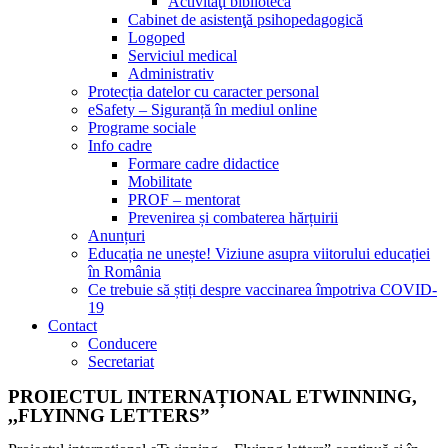
Activităţi bibliotecă
Cabinet de asistenţă psihopedagogică
Logoped
Serviciul medical
Administrativ
Protecția datelor cu caracter personal
eSafety – Siguranță în mediul online
Programe sociale
Info cadre
Formare cadre didactice
Mobilitate
PROF – mentorat
Prevenirea și combaterea hărțuirii
Anunțuri
Educația ne unește! Viziune asupra viitorului educației
în România
Ce trebuie să știți despre vaccinarea împotriva COVID-
19
Contact
Conducere
Secretariat
PROIECTUL INTERNAȚIONAL ETWINNING,
,,FLYINNG LETTERS”