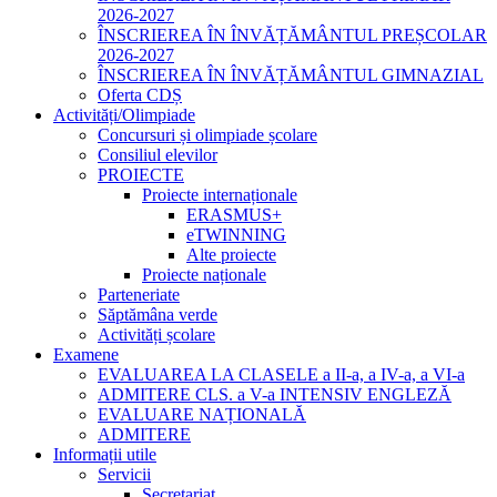
2026-2027
ÎNSCRIEREA ÎN ÎNVĂȚĂMÂNTUL PREȘCOLAR
2026-2027
ÎNSCRIEREA ÎN ÎNVĂȚĂMÂNTUL GIMNAZIAL
Oferta CDȘ
Activități/Olimpiade
Concursuri și olimpiade școlare
Consiliul elevilor
PROIECTE
Proiecte internaționale
ERASMUS+
eTWINNING
Alte proiecte
Proiecte naționale
Parteneriate
Săptămâna verde
Activități școlare
Examene
EVALUAREA LA CLASELE a II-a, a IV-a, a VI-a
ADMITERE CLS. a V-a INTENSIV ENGLEZĂ
EVALUARE NAȚIONALĂ
ADMITERE
Informații utile
Servicii
Secretariat