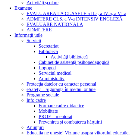
Activități școlare
Examene
EVALUAREA LA CLASELE a II-a, a IV-a, a VI-a
ADMITERE CLS. a V-a INTENSIV ENGLEZĂ
EVALUARE NAȚIONALĂ
ADMITERE
Informații utile
Servicii
Secretariat
Bibliotecă
Activităţi bibliotecă
Cabinet de asistenţă psihopedagogică
Logoped
Serviciul medical
Administrativ
Protecția datelor cu caracter personal
eSafety – Siguranță în mediul online
Programe sociale
Info cadre
Formare cadre didactice
Mobilitate
PROF – mentorat
Prevenirea și combaterea hărțuirii
Anunțuri
Educația ne unește! Viziune asupra viitorului educației