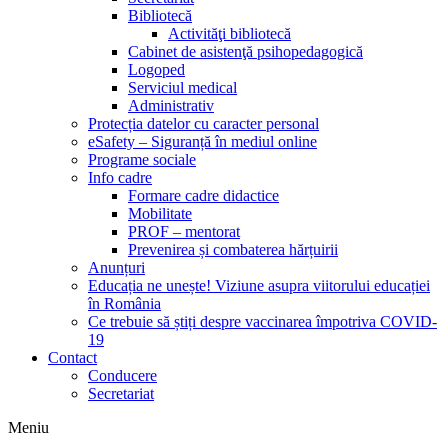
Bibliotecă
Activităţi bibliotecă
Cabinet de asistenţă psihopedagogică
Logoped
Serviciul medical
Administrativ
Protecția datelor cu caracter personal
eSafety – Siguranță în mediul online
Programe sociale
Info cadre
Formare cadre didactice
Mobilitate
PROF – mentorat
Prevenirea și combaterea hărțuirii
Anunțuri
Educația ne unește! Viziune asupra viitorului educației
în România
Ce trebuie să știți despre vaccinarea împotriva COVID-
19
Contact
Conducere
Secretariat
Meniu