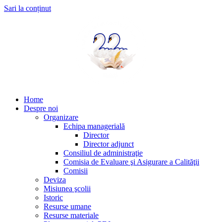
Sari la conținut
Home
Despre noi
Organizare
Echipa managerială
Director
Director adjunct
Consiliul de administraţie
Comisia de Evaluare şi Asigurare a Calităţii
Comisii
Deviza
Misiunea şcolii
Istoric
Resurse umane
Resurse materiale