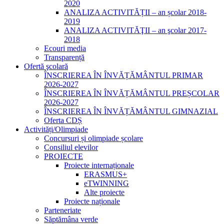
2020
ANALIZA ACTIVITĂȚII – an școlar 2018-
2019
ANALIZA ACTIVITĂŢII – an şcolar 2017-
2018
Ecouri media
Transparență
Ofertă şcolară
ÎNSCRIEREA ÎN ÎNVĂȚĂMÂNTUL PRIMAR
2026-2027
ÎNSCRIEREA ÎN ÎNVĂȚĂMÂNTUL PREȘCOLAR
2026-2027
ÎNSCRIEREA ÎN ÎNVĂȚĂMÂNTUL GIMNAZIAL
Oferta CDȘ
Activități/Olimpiade
Concursuri și olimpiade școlare
Consiliul elevilor
PROIECTE
Proiecte internaționale
ERASMUS+
eTWINNING
Alte proiecte
Proiecte naționale
Parteneriate
Săptămâna verde