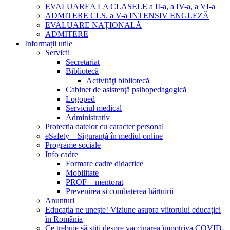
EVALUAREA LA CLASELE a II-a, a IV-a, a VI-a
ADMITERE CLS. a V-a INTENSIV ENGLEZĂ
EVALUARE NAȚIONALĂ
ADMITERE
Informații utile
Servicii
Secretariat
Bibliotecă
Activităţi bibliotecă
Cabinet de asistenţă psihopedagogică
Logoped
Serviciul medical
Administrativ
Protecția datelor cu caracter personal
eSafety – Siguranță în mediul online
Programe sociale
Info cadre
Formare cadre didactice
Mobilitate
PROF – mentorat
Prevenirea și combaterea hărțuirii
Anunțuri
Educația ne unește! Viziune asupra viitorului educației
în România
Ce trebuie să știți despre vaccinarea împotriva COVID-