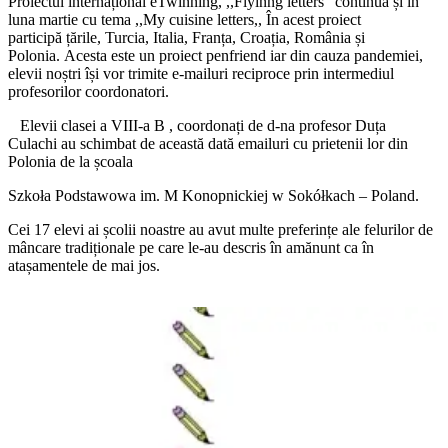
Proiectul internațional eTwinning, ,,Flyinng letters” continuă și în
luna martie cu tema ,,My cuisine letters,, În acest proiect
participă țările, Turcia, Italia, Franța, Croația, România și
Polonia. Acesta este un proiect penfriend iar din cauza pandemiei,
elevii noștri își vor trimite e-mailuri reciproce prin intermediul
profesorilor coordonatori.
Elevii clasei a VIII-a B , coordonați de d-na profesor Duța
Culachi au schimbat de această dată emailuri cu prietenii lor din
Polonia de la școala
Szkoła Podstawowa im. M Konopnickiej w Sokółkach – Poland.
Cei 17 elevi ai școlii noastre au avut multe preferințe ale felurilor de
mâncare tradiționale pe care le-au descris în amănunt ca în
atașamentele de mai jos.