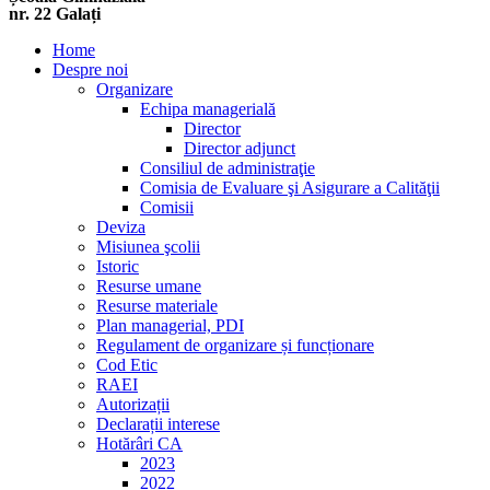
nr. 22 Galați
Home
Despre noi
Organizare
Echipa managerială
Director
Director adjunct
Consiliul de administraţie
Comisia de Evaluare şi Asigurare a Calităţii
Comisii
Deviza
Misiunea şcolii
Istoric
Resurse umane
Resurse materiale
Plan managerial, PDI
Regulament de organizare și funcționare
Cod Etic
RAEI
Autorizații
Declarații interese
Hotărâri CA
2023
2022