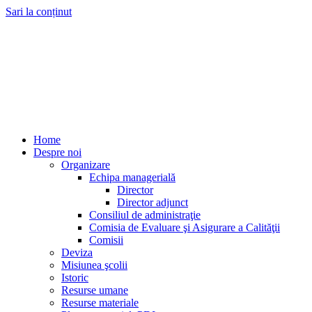
Sari la conținut
Home
Despre noi
Organizare
Echipa managerială
Director
Director adjunct
Consiliul de administraţie
Comisia de Evaluare şi Asigurare a Calităţii
Comisii
Deviza
Misiunea şcolii
Istoric
Resurse umane
Resurse materiale