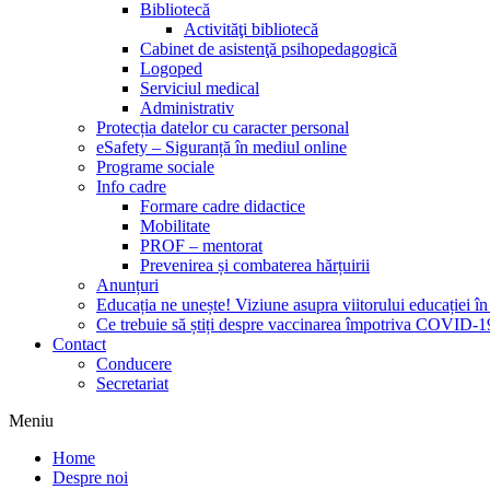
Bibliotecă
Activităţi bibliotecă
Cabinet de asistenţă psihopedagogică
Logoped
Serviciul medical
Administrativ
Protecția datelor cu caracter personal
eSafety – Siguranță în mediul online
Programe sociale
Info cadre
Formare cadre didactice
Mobilitate
PROF – mentorat
Prevenirea și combaterea hărțuirii
Anunțuri
Educația ne unește! Viziune asupra viitorului educației 
Ce trebuie să știți despre vaccinarea împotriva COVID-1
Contact
Conducere
Secretariat
Meniu
Home
Despre noi