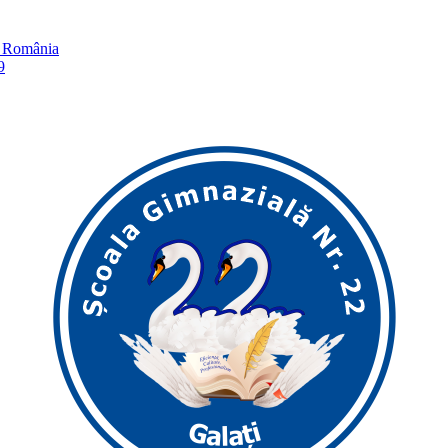
în România
9