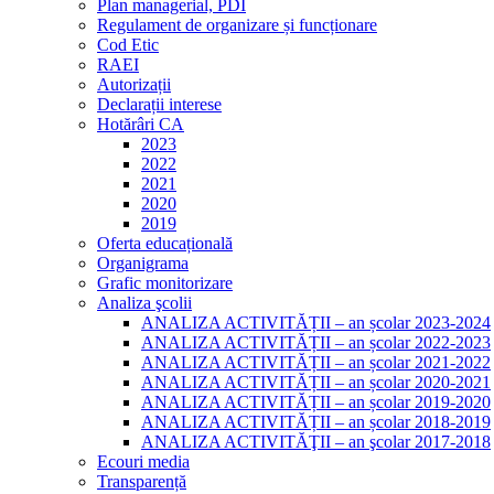
Plan managerial, PDI
Regulament de organizare și funcționare
Cod Etic
RAEI
Autorizații
Declarații interese
Hotărâri CA
2023
2022
2021
2020
2019
Oferta educațională
Organigrama
Grafic monitorizare
Analiza şcolii
ANALIZA ACTIVITĂȚII – an școlar 2023-2024
ANALIZA ACTIVITĂȚII – an școlar 2022-2023
ANALIZA ACTIVITĂȚII – an școlar 2021-2022
ANALIZA ACTIVITĂȚII – an școlar 2020-2021
ANALIZA ACTIVITĂȚII – an școlar 2019-2020
ANALIZA ACTIVITĂȚII – an școlar 2018-2019
ANALIZA ACTIVITĂŢII – an şcolar 2017-2018
Ecouri media
Transparență