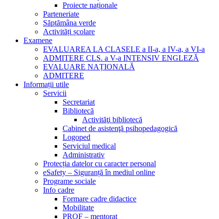
Proiecte naționale
Parteneriate
Săptămâna verde
Activități școlare
Examene
EVALUAREA LA CLASELE a II-a, a IV-a, a VI-a
ADMITERE CLS. a V-a INTENSIV ENGLEZĂ
EVALUARE NAȚIONALĂ
ADMITERE
Informații utile
Servicii
Secretariat
Bibliotecă
Activităţi bibliotecă
Cabinet de asistenţă psihopedagogică
Logoped
Serviciul medical
Administrativ
Protecția datelor cu caracter personal
eSafety – Siguranță în mediul online
Programe sociale
Info cadre
Formare cadre didactice
Mobilitate
PROF – mentorat