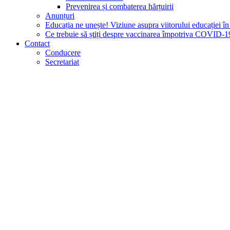
Prevenirea și combaterea hărțuirii
Anunțuri
Educația ne unește! Viziune asupra viitorului educației 
Ce trebuie să știți despre vaccinarea împotriva COVID-1
Contact
Conducere
Secretariat