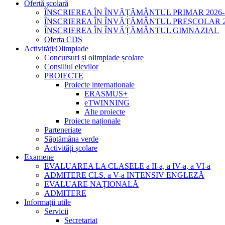
Ofertă şcolară
ÎNSCRIEREA ÎN ÎNVĂȚĂMÂNTUL PRIMAR 2026-
ÎNSCRIEREA ÎN ÎNVĂȚĂMÂNTUL PREȘCOLAR 20
ÎNSCRIEREA ÎN ÎNVĂȚĂMÂNTUL GIMNAZIAL
Oferta CDȘ
Activități/Olimpiade
Concursuri și olimpiade școlare
Consiliul elevilor
PROIECTE
Proiecte internaționale
ERASMUS+
eTWINNING
Alte proiecte
Proiecte naționale
Parteneriate
Săptămâna verde
Activități școlare
Examene
EVALUAREA LA CLASELE a II-a, a IV-a, a VI-a
ADMITERE CLS. a V-a INTENSIV ENGLEZĂ
EVALUARE NAȚIONALĂ
ADMITERE
Informații utile
Servicii
Secretariat