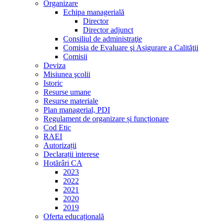
Organizare
Echipa managerială
Director
Director adjunct
Consiliul de administraţie
Comisia de Evaluare şi Asigurare a Calităţii
Comisii
Deviza
Misiunea şcolii
Istoric
Resurse umane
Resurse materiale
Plan managerial, PDI
Regulament de organizare și funcționare
Cod Etic
RAEI
Autorizații
Declarații interese
Hotărâri CA
2023
2022
2021
2020
2019
Oferta educațională