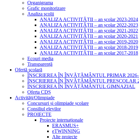
Organigrama
Grafic monitorizare
Analiza şcolii
ANALIZA ACTIVITĂȚII – an școlar 2023-2024
ANALIZA ACTIVITĂȚII – an școlar 2022-2023
ANALIZA ACTIVITĂȚII – an școlar 2021-2022
ANALIZA ACTIVITĂȚII – an școlar 2020-2021
ANALIZA ACTIVITĂȚII – an școlar 2019-2020
ANALIZA ACTIVITĂȚII – an școlar 2018-2019
ANALIZA ACTIVITĂŢII – an şcolar 2017-2018
Ecouri media
Transparență
Ofertă şcolară
ÎNSCRIEREA ÎN ÎNVĂȚĂMÂNTUL PRIMAR 2026-
ÎNSCRIEREA ÎN ÎNVĂȚĂMÂNTUL PREȘCOLAR 20
ÎNSCRIEREA ÎN ÎNVĂȚĂMÂNTUL GIMNAZIAL
Oferta CDȘ
Activități/Olimpiade
Concursuri și olimpiade școlare
Consiliul elevilor
PROIECTE
Proiecte internaționale
ERASMUS+
eTWINNING
Alte proiecte