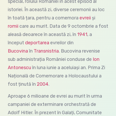
special, rolului României în acest episod al
istoriei. În această zi, diverse ceremonii au loc
în toată țara, pentru a comemora
evreii
și
romii
care au murit. Data de 9 octombrie a fost
aleasă deoarece în această zi, în
1941
, a
început
deportarea
evreilor din
Bucovina
în
Transnistria
. Bucovina revenise
sub administrația României conduse de
Ion
Antonescu
în luna iunie a aceluiași an. Prima Zi
Națională de Comemorare a Holocaustului a
fost ținută în
2004
.
Aproape 6 milioane de evrei au murit în urma
campaniei de exterminare orchestrată de
Adolf Hitler. În prezent în Galați, Comunitate