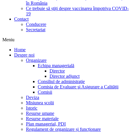
în România
Ce trebuie să știți despre vaccinarea împotriva COVID-
19
Contact
Conducere
Secretariat
Meniu
Home
Despre noi
Organizare
Echipa managerială
Director
Director adjunct
Consiliul de administraţie
Comisia de Evaluare şi Asigurare a Calităţii
Comisii
Deviza
Misiunea şcolii
Istoric
Resurse umane
Resurse materiale
Plan managerial, PDI
Regulament de organizare și funcționare