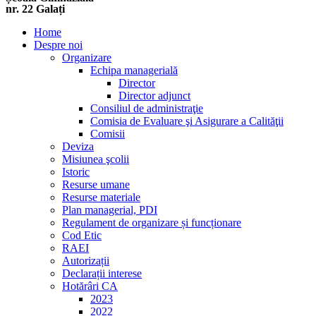
nr. 22 Galați
Home
Despre noi
Organizare
Echipa managerială
Director
Director adjunct
Consiliul de administraţie
Comisia de Evaluare şi Asigurare a Calităţii
Comisii
Deviza
Misiunea şcolii
Istoric
Resurse umane
Resurse materiale
Plan managerial, PDI
Regulament de organizare și funcționare
Cod Etic
RAEI
Autorizații
Declarații interese
Hotărâri CA
2023
2022