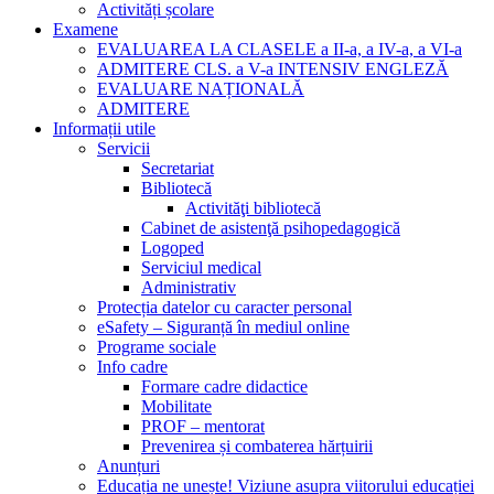
Activități școlare
Examene
EVALUAREA LA CLASELE a II-a, a IV-a, a VI-a
ADMITERE CLS. a V-a INTENSIV ENGLEZĂ
EVALUARE NAȚIONALĂ
ADMITERE
Informații utile
Servicii
Secretariat
Bibliotecă
Activităţi bibliotecă
Cabinet de asistenţă psihopedagogică
Logoped
Serviciul medical
Administrativ
Protecția datelor cu caracter personal
eSafety – Siguranță în mediul online
Programe sociale
Info cadre
Formare cadre didactice
Mobilitate
PROF – mentorat
Prevenirea și combaterea hărțuirii
Anunțuri
Educația ne unește! Viziune asupra viitorului educației