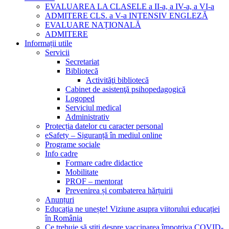
EVALUAREA LA CLASELE a II-a, a IV-a, a VI-a
ADMITERE CLS. a V-a INTENSIV ENGLEZĂ
EVALUARE NAȚIONALĂ
ADMITERE
Informații utile
Servicii
Secretariat
Bibliotecă
Activităţi bibliotecă
Cabinet de asistenţă psihopedagogică
Logoped
Serviciul medical
Administrativ
Protecția datelor cu caracter personal
eSafety – Siguranță în mediul online
Programe sociale
Info cadre
Formare cadre didactice
Mobilitate
PROF – mentorat
Prevenirea și combaterea hărțuirii
Anunțuri
Educația ne unește! Viziune asupra viitorului educației
în România
Ce trebuie să știți despre vaccinarea împotriva COVID-