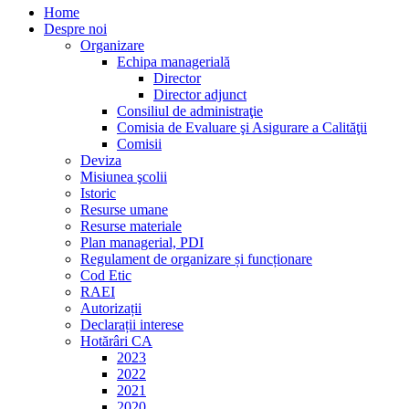
Home
Despre noi
Organizare
Echipa managerială
Director
Director adjunct
Consiliul de administraţie
Comisia de Evaluare şi Asigurare a Calităţii
Comisii
Deviza
Misiunea şcolii
Istoric
Resurse umane
Resurse materiale
Plan managerial, PDI
Regulament de organizare și funcționare
Cod Etic
RAEI
Autorizații
Declarații interese
Hotărâri CA
2023
2022
2021
2020