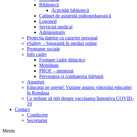
Bibliotecă
Activităţi bibliotecă
Cabinet de asistenţă psihopedagogică
Logoped
Serviciul medical
Administrativ
Protecția datelor cu caracter personal
eSafety – Siguranță în mediul online
Programe sociale
Info cadre
Formare cadre didactice
Mobilitate
PROF – mentorat
Prevenirea și combaterea hărțuirii
Anunțuri
Educația ne unește! Viziune asupra viitorului educației
în România
Ce trebuie să știți despre vaccinarea împotriva COVID-
19
Contact
Conducere
Secretariat
Meniu