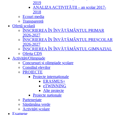
2019
ANALIZA ACTIVITĂŢII – an şcolar 2017-
2018
Ecouri media
Transparență
Ofertă şcolară
ÎNSCRIEREA ÎN ÎNVĂȚĂMÂNTUL PRIMAR
2026-2027
ÎNSCRIEREA ÎN ÎNVĂȚĂMÂNTUL PREȘCOLAR
2026-2027
ÎNSCRIEREA ÎN ÎNVĂȚĂMÂNTUL GIMNAZIAL
Oferta CDȘ
Activități/Olimpiade
Concursuri și olimpiade școlare
Consiliul elevilor
PROIECTE
Proiecte internaționale
ERASMUS+
eTWINNING
Alte proiecte
Proiecte naționale
Parteneriate
Săptămâna verde
Activități școlare
Examene