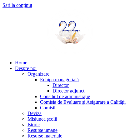
Sari la conținut
Home
Despre noi
Organizare
Echipa managerială
Director
Director adjunct
Consiliul de administraţie
Comisia de Evaluare şi Asigurare a Calităţii
Comisii
Deviza
Misiunea şcolii
Istoric
Resurse umane
Resurse materiale