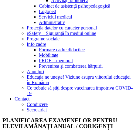
Activităţi bibliotecă
Cabinet de asistenţă psihopedagogică
Logoped
Serviciul medical
Administrativ
Protecția datelor cu caracter personal
eSafety – Siguranță în mediul online
Programe sociale
Info cadre
Formare cadre didactice
Mobilitate
PROF – mentorat
Prevenirea și combaterea hărțuirii
Anunțuri
Educația ne unește! Viziune asupra viitorului educației
în România
Ce trebuie să știți despre vaccinarea împotriva COVID-
19
Contact
Conducere
Secretariat
PLANIFICAREA EXAMENELOR PENTRU
ELEVII AMÂNAȚI ANUAL / CORIGENȚI