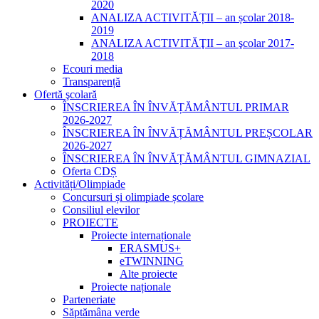
2020
ANALIZA ACTIVITĂȚII – an școlar 2018-
2019
ANALIZA ACTIVITĂŢII – an şcolar 2017-
2018
Ecouri media
Transparență
Ofertă şcolară
ÎNSCRIEREA ÎN ÎNVĂȚĂMÂNTUL PRIMAR
2026-2027
ÎNSCRIEREA ÎN ÎNVĂȚĂMÂNTUL PREȘCOLAR
2026-2027
ÎNSCRIEREA ÎN ÎNVĂȚĂMÂNTUL GIMNAZIAL
Oferta CDȘ
Activități/Olimpiade
Concursuri și olimpiade școlare
Consiliul elevilor
PROIECTE
Proiecte internaționale
ERASMUS+
eTWINNING
Alte proiecte
Proiecte naționale
Parteneriate
Săptămâna verde