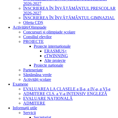
2026-2027
ÎNSCRIEREA ÎN ÎNVĂȚĂMÂNTUL PREȘCOLAR
2026-2027
ÎNSCRIEREA ÎN ÎNVĂȚĂMÂNTUL GIMNAZIAL
Oferta CDȘ
Activități/Olimpiade
Concursuri și olimpiade școlare
Consiliul elevilor
PROIECTE
Proiecte internaționale
ERASMUS+
eTWINNING
Alte proiecte
Proiecte naționale
Parteneriate
Săptămâna verde
Activități școlare
Examene
EVALUAREA LA CLASELE a II-a, a IV-a, a VI-a
ADMITERE CLS. a V-a INTENSIV ENGLEZĂ
EVALUARE NAȚIONALĂ
ADMITERE
Informații utile
Servicii
Secretariat