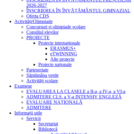
2026-2027
ÎNSCRIEREA ÎN ÎNVĂȚĂMÂNTUL GIMNAZIAL
Oferta CDȘ
Activități/Olimpiade
Concursuri și olimpiade școlare
Consiliul elevilor
PROIECTE
Proiecte internaționale
ERASMUS+
eTWINNING
Alte proiecte
Proiecte naționale
Parteneriate
Săptămâna verde
Activități școlare
Examene
EVALUAREA LA CLASELE a II-a, a IV-a, a VI-a
ADMITERE CLS. a V-a INTENSIV ENGLEZĂ
EVALUARE NAȚIONALĂ
ADMITERE
Informații utile
Servicii
Secretariat
Bibliotecă