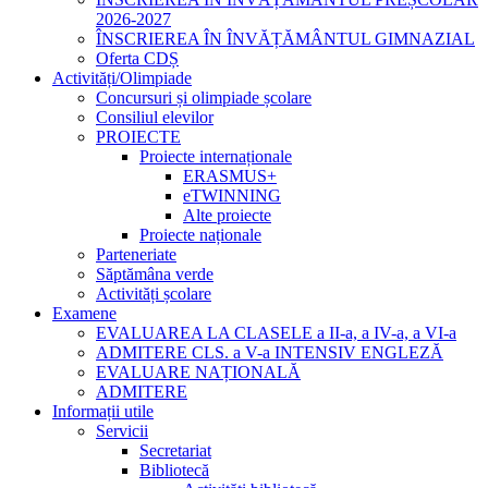
2026-2027
ÎNSCRIEREA ÎN ÎNVĂȚĂMÂNTUL GIMNAZIAL
Oferta CDȘ
Activități/Olimpiade
Concursuri și olimpiade școlare
Consiliul elevilor
PROIECTE
Proiecte internaționale
ERASMUS+
eTWINNING
Alte proiecte
Proiecte naționale
Parteneriate
Săptămâna verde
Activități școlare
Examene
EVALUAREA LA CLASELE a II-a, a IV-a, a VI-a
ADMITERE CLS. a V-a INTENSIV ENGLEZĂ
EVALUARE NAȚIONALĂ
ADMITERE
Informații utile
Servicii
Secretariat
Bibliotecă