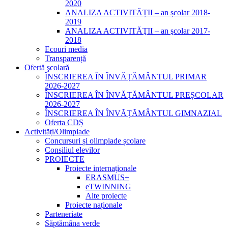
2020
ANALIZA ACTIVITĂȚII – an școlar 2018-
2019
ANALIZA ACTIVITĂŢII – an şcolar 2017-
2018
Ecouri media
Transparență
Ofertă şcolară
ÎNSCRIEREA ÎN ÎNVĂȚĂMÂNTUL PRIMAR
2026-2027
ÎNSCRIEREA ÎN ÎNVĂȚĂMÂNTUL PREȘCOLAR
2026-2027
ÎNSCRIEREA ÎN ÎNVĂȚĂMÂNTUL GIMNAZIAL
Oferta CDȘ
Activități/Olimpiade
Concursuri și olimpiade școlare
Consiliul elevilor
PROIECTE
Proiecte internaționale
ERASMUS+
eTWINNING
Alte proiecte
Proiecte naționale
Parteneriate
Săptămâna verde