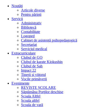
Noutăţi
Articole diverse
Pentru părinţi
Servicii
Administrativ
Bibliotecă
Contabilitate
Logoped
Cabinet de asistenţă psihopedagogică
Secretariat
Serviciul medical
Extracurriculare
Clubul de GO
Clubul de karate Kiokushin
Clubul de Sah
Impact 22
Tinerii şi viitorul
Vocile primăverii
Evenimente
REVISTE ȘCOLARE
Săptămâna Porţilor deschise
Școala Altfel
Şcoala altfel
Scoala de vară