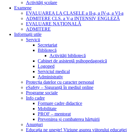
Activități școlare
Examene
EVALUAREA LA CLASELE a II-a, a IV-a, a VI-a
ADMITERE CLS. a V-a INTENSIV ENGLEZĂ
EVALUARE NAȚIONALĂ
ADMITERE
Informații utile
Servicii
Secretariat
Bibliotecă
Activităţi bibliotecă
Cabinet de asistenţă psihopedagogică
Logoped
Serviciul medical
Administrativ
Protecția datelor cu caracter personal
eSafety – Siguranță în mediul online
Programe sociale
Info cadre
Formare cadre didactice
Mobilitate
PROF – mentorat
Prevenirea și combaterea hărțuirii
Anunțuri
Educația ne unește! Viziune asupra viitorului educației