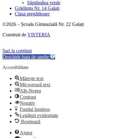
Săptămâna verde
Grădiniţa Nr. 14 Galaţi
Clasa pregătitoare
©2026 – Școala Gimnazială Nr. 22 Galați
Construit de
VISTERIA
Sari la conținut
Deschide bara de unelte
Accesibilitate
Mărește text
Micșorează text
Alb-Negru
Contrast
Negativ
Fundal luminos
Legături evidențiate
Resetează
Ajutor