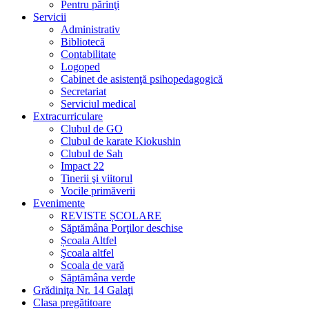
Pentru părinţi
Servicii
Administrativ
Bibliotecă
Contabilitate
Logoped
Cabinet de asistenţă psihopedagogică
Secretariat
Serviciul medical
Extracurriculare
Clubul de GO
Clubul de karate Kiokushin
Clubul de Sah
Impact 22
Tinerii şi viitorul
Vocile primăverii
Evenimente
REVISTE ȘCOLARE
Săptămâna Porţilor deschise
Școala Altfel
Şcoala altfel
Scoala de vară
Săptămâna verde
Grădiniţa Nr. 14 Galaţi
Clasa pregătitoare