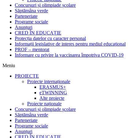
Concursuri și olimpiade școlare
Săptămâna verde
Parteneriate
Programe sociale
Anunțuri
CRED ÎN EDUCAȚIE
Protecția datelor cu caracter personal
Informații legislative de interes pentru mediul educațional
PROF – mentorat
Informare cu privire la vaccinarea împotriva COVID-19
Meniu
PROIECTE
Proiecte internaționale
ERASMUS+
eTWINNING
Alte proiecte
Proiecte naționale
Concursuri și olimpiade școlare
Săptămâna verde
Parteneriate
Programe sociale
Anunțuri
CRED ÎN EDUCAȚIE