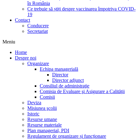
în România
Ce trebuie să știți despre vaccinarea împotriva COVID-
19
Contact
Conducere
Secretariat
Meniu
Home
Despre noi
Organizare
Echipa managerială
Director
Director adjunct
Consiliul de administraţie
Comisia de Evaluare şi Asigurare a Calităţii
Comisii
Deviza
Misiunea şcolii
Istoric
Resurse umane
Resurse materiale
Plan managerial, PDI
Regulament de organizare și funcționare