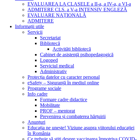
EVALUAREA LA CLASELE a II-a, a IV-a, a VI-a
ADMITERE CLS. a V-a INTENSIV ENGLEZĂ
EVALUARE NAȚIONALĂ
ADMITERE
Informații utile
Servicii
Secretariat
Bibliotecă
Activităţi bibliotecă
Cabinet de asistenţă psihopedagogică
Logoped
Serviciul medical
Administrativ
Protecția datelor cu caracter personal
eSafety – Siguranță în mediul online
Programe sociale
Info cadre
Formare cadre didactice
Mobilitate
PROF – mentorat
Prevenirea și combaterea hărțuirii
Anunțuri
Educația ne unește! Viziune asupra viitorului educației
în România
Ce trebuie să știți despre vaccinarea împotriva COVID-