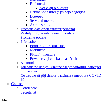
Bibliotecă
Activităţi bibliotecă
Cabinet de asistenţă psihopedagogică
Logoped
Serviciul medical
Administrativ
Protecția datelor cu caracter personal
eSafety – Siguranță în mediul online
Programe sociale
Info cadre
Formare cadre didactice
Mobilitate
PROF – mentorat
Prevenirea și combaterea hărțuirii
Anunțuri
Educația ne unește! Viziune asupra viitorului educației
în România
Ce trebuie să știți despre vaccinarea împotriva COVID-
19
Contact
Conducere
Secretariat
Meniu