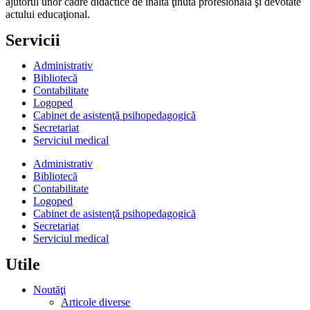
ajutorul unor cadre didactice de înaltă ţinută profesională şi devotate
actului educaţional.
Servicii
Administrativ
Bibliotecă
Contabilitate
Logoped
Cabinet de asistenţă psihopedagogică
Secretariat
Serviciul medical
Administrativ
Bibliotecă
Contabilitate
Logoped
Cabinet de asistenţă psihopedagogică
Secretariat
Serviciul medical
Utile
Noutăţi
Articole diverse