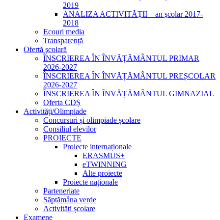
2019
ANALIZA ACTIVITĂŢII – an şcolar 2017-
2018
Ecouri media
Transparență
Ofertă şcolară
ÎNSCRIEREA ÎN ÎNVĂȚĂMÂNTUL PRIMAR
2026-2027
ÎNSCRIEREA ÎN ÎNVĂȚĂMÂNTUL PREȘCOLAR
2026-2027
ÎNSCRIEREA ÎN ÎNVĂȚĂMÂNTUL GIMNAZIAL
Oferta CDȘ
Activități/Olimpiade
Concursuri și olimpiade școlare
Consiliul elevilor
PROIECTE
Proiecte internaționale
ERASMUS+
eTWINNING
Alte proiecte
Proiecte naționale
Parteneriate
Săptămâna verde
Activități școlare
Examene