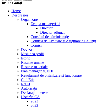
nr. 22 Galați
Home
Despre noi
Organizare
Echipa managerială
Director
Director adjunct
Consiliul de administraţie
Comisia de Evaluare şi Asigurare a Calităţii
Comisii
Deviza
Misiunea şcolii
Istoric
Resurse umane
Resurse materiale
Plan managerial, PDI
Regulament de organizare și funcționare
Cod Etic
RAEI
Autorizații
Declarații interese
Hotărâri CA
2023
2022