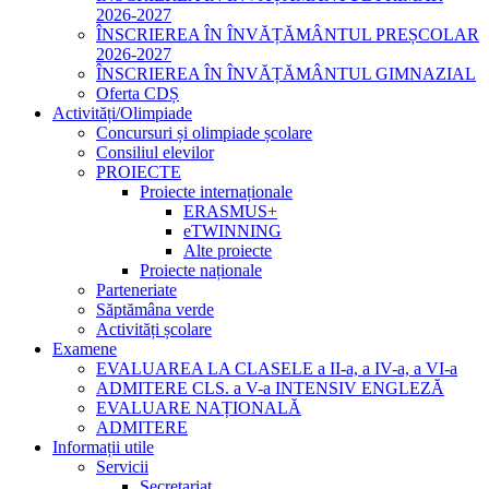
2026-2027
ÎNSCRIEREA ÎN ÎNVĂȚĂMÂNTUL PREȘCOLAR
2026-2027
ÎNSCRIEREA ÎN ÎNVĂȚĂMÂNTUL GIMNAZIAL
Oferta CDȘ
Activități/Olimpiade
Concursuri și olimpiade școlare
Consiliul elevilor
PROIECTE
Proiecte internaționale
ERASMUS+
eTWINNING
Alte proiecte
Proiecte naționale
Parteneriate
Săptămâna verde
Activități școlare
Examene
EVALUAREA LA CLASELE a II-a, a IV-a, a VI-a
ADMITERE CLS. a V-a INTENSIV ENGLEZĂ
EVALUARE NAȚIONALĂ
ADMITERE
Informații utile
Servicii
Secretariat