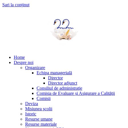
Sari la conținut
Home
Despre noi
Organizare
Echipa managerială
Director
Director adjunct
Consiliul de administraţie
Comisia de Evaluare şi Asigurare a Calităţii
Comisii
Deviza
Misiunea şcolii
Istoric
Resurse umane
Resurse materiale