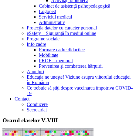
Activităţi bibliotecă
Cabinet de asistenţă psihopedagogică
Logoped
Serviciul medical
Administrativ
Protecția datelor cu caracter personal
eSafety – Siguranță în mediul online
Programe sociale
Info cadre
Formare cadre didactice
Mobilitate
PROF – mentorat
Prevenirea și combaterea hărțuirii
Anunțuri
Educația ne unește! Viziune asupra viitorului educației
în România
Ce trebuie să știți despre vaccinarea împotriva COVID-
19
Contact
Conducere
Secretariat
Orarul claselor V-VIII