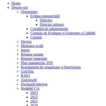
Home
Despre noi
Organizare
Echipa managerială
Director
Director adjunct
Consiliul de administraţie
Comisia de Evaluare şi Asigurare a Calităţii
Comisii
Deviza
Misiunea şcolii
Istoric
Resurse umane
Resurse materiale
Plan managerial, PDI
Regulament de organizare și funcționare
Cod Etic
RAEI
Autorizații
Declarații interese
Hotărâri CA
2023
2022
2021
2020