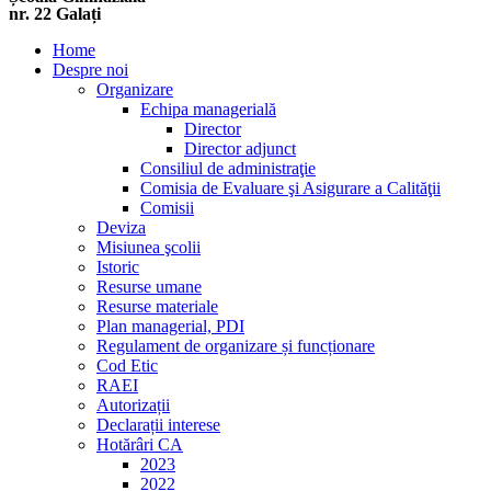
nr. 22 Galați
Home
Despre noi
Organizare
Echipa managerială
Director
Director adjunct
Consiliul de administraţie
Comisia de Evaluare şi Asigurare a Calităţii
Comisii
Deviza
Misiunea şcolii
Istoric
Resurse umane
Resurse materiale
Plan managerial, PDI
Regulament de organizare și funcționare
Cod Etic
RAEI
Autorizații
Declarații interese
Hotărâri CA
2023
2022