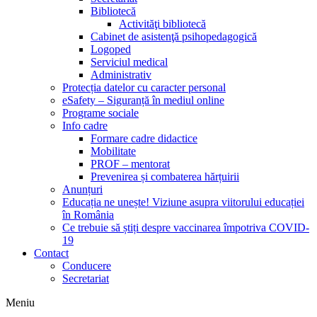
Bibliotecă
Activităţi bibliotecă
Cabinet de asistenţă psihopedagogică
Logoped
Serviciul medical
Administrativ
Protecția datelor cu caracter personal
eSafety – Siguranță în mediul online
Programe sociale
Info cadre
Formare cadre didactice
Mobilitate
PROF – mentorat
Prevenirea și combaterea hărțuirii
Anunțuri
Educația ne unește! Viziune asupra viitorului educației
în România
Ce trebuie să știți despre vaccinarea împotriva COVID-
19
Contact
Conducere
Secretariat
Meniu