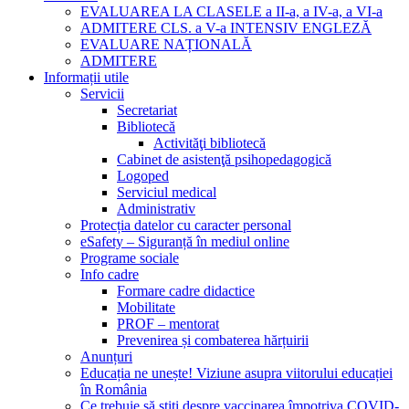
EVALUAREA LA CLASELE a II-a, a IV-a, a VI-a
ADMITERE CLS. a V-a INTENSIV ENGLEZĂ
EVALUARE NAȚIONALĂ
ADMITERE
Informații utile
Servicii
Secretariat
Bibliotecă
Activităţi bibliotecă
Cabinet de asistenţă psihopedagogică
Logoped
Serviciul medical
Administrativ
Protecția datelor cu caracter personal
eSafety – Siguranță în mediul online
Programe sociale
Info cadre
Formare cadre didactice
Mobilitate
PROF – mentorat
Prevenirea și combaterea hărțuirii
Anunțuri
Educația ne unește! Viziune asupra viitorului educației
în România
Ce trebuie să știți despre vaccinarea împotriva COVID-