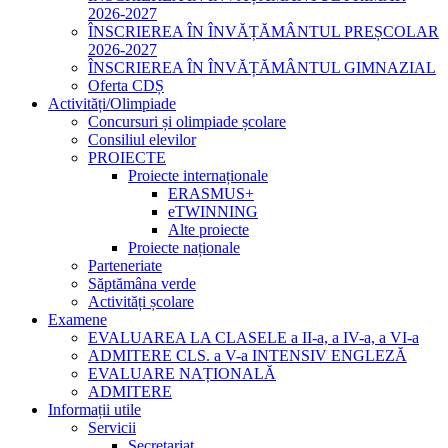
2026-2027
ÎNSCRIEREA ÎN ÎNVĂȚĂMÂNTUL PREȘCOLAR
2026-2027
ÎNSCRIEREA ÎN ÎNVĂȚĂMÂNTUL GIMNAZIAL
Oferta CDȘ
Activități/Olimpiade
Concursuri și olimpiade școlare
Consiliul elevilor
PROIECTE
Proiecte internaționale
ERASMUS+
eTWINNING
Alte proiecte
Proiecte naționale
Parteneriate
Săptămâna verde
Activități școlare
Examene
EVALUAREA LA CLASELE a II-a, a IV-a, a VI-a
ADMITERE CLS. a V-a INTENSIV ENGLEZĂ
EVALUARE NAȚIONALĂ
ADMITERE
Informații utile
Servicii
Secretariat