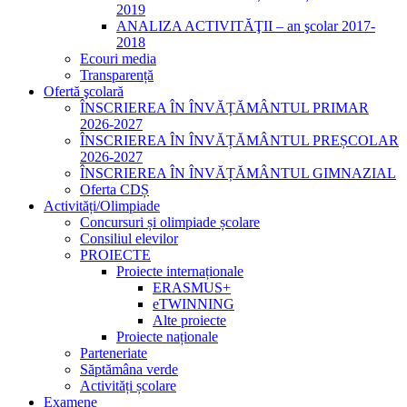
2019
ANALIZA ACTIVITĂŢII – an şcolar 2017-
2018
Ecouri media
Transparență
Ofertă şcolară
ÎNSCRIEREA ÎN ÎNVĂȚĂMÂNTUL PRIMAR
2026-2027
ÎNSCRIEREA ÎN ÎNVĂȚĂMÂNTUL PREȘCOLAR
2026-2027
ÎNSCRIEREA ÎN ÎNVĂȚĂMÂNTUL GIMNAZIAL
Oferta CDȘ
Activități/Olimpiade
Concursuri și olimpiade școlare
Consiliul elevilor
PROIECTE
Proiecte internaționale
ERASMUS+
eTWINNING
Alte proiecte
Proiecte naționale
Parteneriate
Săptămâna verde
Activități școlare
Examene