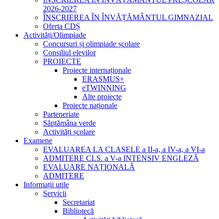
2026-2027
ÎNSCRIEREA ÎN ÎNVĂȚĂMÂNTUL GIMNAZIAL
Oferta CDȘ
Activități/Olimpiade
Concursuri și olimpiade școlare
Consiliul elevilor
PROIECTE
Proiecte internaționale
ERASMUS+
eTWINNING
Alte proiecte
Proiecte naționale
Parteneriate
Săptămâna verde
Activități școlare
Examene
EVALUAREA LA CLASELE a II-a, a IV-a, a VI-a
ADMITERE CLS. a V-a INTENSIV ENGLEZĂ
EVALUARE NAȚIONALĂ
ADMITERE
Informații utile
Servicii
Secretariat
Bibliotecă