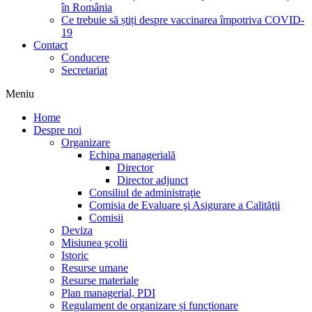
în România
Ce trebuie să știți despre vaccinarea împotriva COVID-
19
Contact
Conducere
Secretariat
Meniu
Home
Despre noi
Organizare
Echipa managerială
Director
Director adjunct
Consiliul de administraţie
Comisia de Evaluare şi Asigurare a Calităţii
Comisii
Deviza
Misiunea şcolii
Istoric
Resurse umane
Resurse materiale
Plan managerial, PDI
Regulament de organizare și funcționare