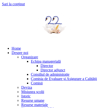
Sari la conținut
Home
Despre noi
Organizare
Echipa managerială
Director
Director adjunct
Consiliul de administraţie
Comisia de Evaluare şi Asigurare a Calităţii
Comisii
Deviza
Misiunea şcolii
Istoric
Resurse umane
Resurse materiale