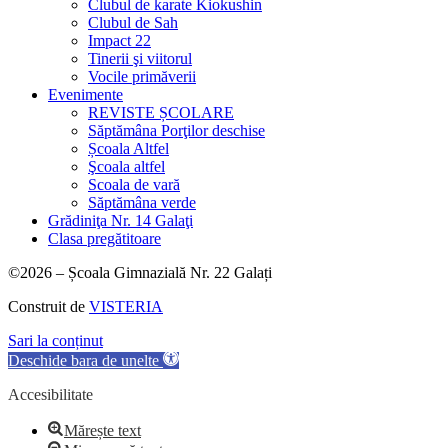
Clubul de karate Kiokushin
Clubul de Sah
Impact 22
Tinerii şi viitorul
Vocile primăverii
Evenimente
REVISTE ȘCOLARE
Săptămâna Porţilor deschise
Școala Altfel
Şcoala altfel
Scoala de vară
Săptămâna verde
Grădiniţa Nr. 14 Galaţi
Clasa pregătitoare
©2026 – Școala Gimnazială Nr. 22 Galați
Construit de
VISTERIA
Sari la conținut
Deschide bara de unelte
Accesibilitate
Mărește text