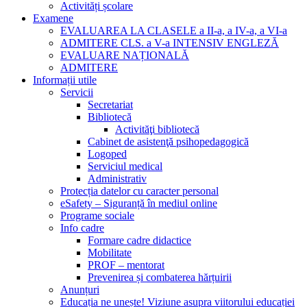
Activități școlare
Examene
EVALUAREA LA CLASELE a II-a, a IV-a, a VI-a
ADMITERE CLS. a V-a INTENSIV ENGLEZĂ
EVALUARE NAȚIONALĂ
ADMITERE
Informații utile
Servicii
Secretariat
Bibliotecă
Activităţi bibliotecă
Cabinet de asistenţă psihopedagogică
Logoped
Serviciul medical
Administrativ
Protecția datelor cu caracter personal
eSafety – Siguranță în mediul online
Programe sociale
Info cadre
Formare cadre didactice
Mobilitate
PROF – mentorat
Prevenirea și combaterea hărțuirii
Anunțuri
Educația ne unește! Viziune asupra viitorului educației