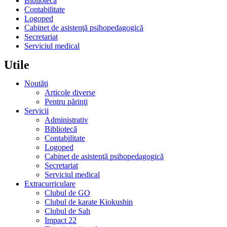
Bibliotecă
Contabilitate
Logoped
Cabinet de asistenţă psihopedagogică
Secretariat
Serviciul medical
Utile
Noutăţi
Articole diverse
Pentru părinţi
Servicii
Administrativ
Bibliotecă
Contabilitate
Logoped
Cabinet de asistenţă psihopedagogică
Secretariat
Serviciul medical
Extracurriculare
Clubul de GO
Clubul de karate Kiokushin
Clubul de Sah
Impact 22