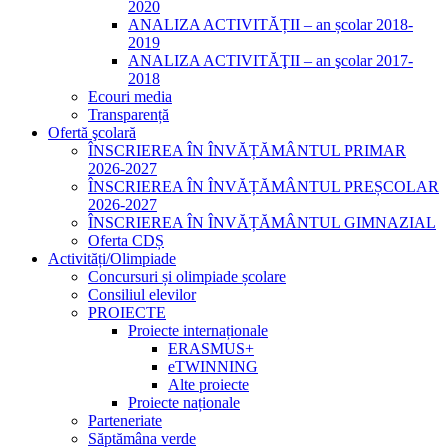
2020
ANALIZA ACTIVITĂȚII – an școlar 2018-
2019
ANALIZA ACTIVITĂŢII – an şcolar 2017-
2018
Ecouri media
Transparență
Ofertă şcolară
ÎNSCRIEREA ÎN ÎNVĂȚĂMÂNTUL PRIMAR
2026-2027
ÎNSCRIEREA ÎN ÎNVĂȚĂMÂNTUL PREȘCOLAR
2026-2027
ÎNSCRIEREA ÎN ÎNVĂȚĂMÂNTUL GIMNAZIAL
Oferta CDȘ
Activități/Olimpiade
Concursuri și olimpiade școlare
Consiliul elevilor
PROIECTE
Proiecte internaționale
ERASMUS+
eTWINNING
Alte proiecte
Proiecte naționale
Parteneriate
Săptămâna verde