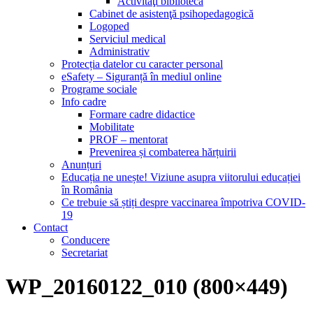
Activităţi bibliotecă
Cabinet de asistenţă psihopedagogică
Logoped
Serviciul medical
Administrativ
Protecția datelor cu caracter personal
eSafety – Siguranță în mediul online
Programe sociale
Info cadre
Formare cadre didactice
Mobilitate
PROF – mentorat
Prevenirea și combaterea hărțuirii
Anunțuri
Educația ne unește! Viziune asupra viitorului educației
în România
Ce trebuie să știți despre vaccinarea împotriva COVID-
19
Contact
Conducere
Secretariat
WP_20160122_010 (800×449)