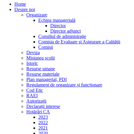
Home
Despre noi
Organizare
Echipa managerială
Director
Director adjunct
Consiliul de administraţie
Comisia de Evaluare şi Asigurare a Calităţii
Comisii
Deviza
Misiunea şcolii
Istoric
Resurse umane
Resurse materiale
Plan managerial, PDI
Regulament de organizare și funcționare
Cod Etic
RAEI
Autorizații
Declarații interese
Hotărâri CA
2023
2022
2021
2020