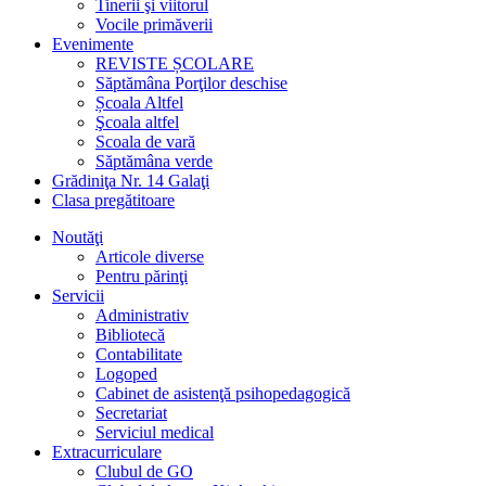
Tinerii şi viitorul
Vocile primăverii
Evenimente
REVISTE ȘCOLARE
Săptămâna Porţilor deschise
Școala Altfel
Şcoala altfel
Scoala de vară
Săptămâna verde
Grădiniţa Nr. 14 Galaţi
Clasa pregătitoare
Noutăţi
Articole diverse
Pentru părinţi
Servicii
Administrativ
Bibliotecă
Contabilitate
Logoped
Cabinet de asistenţă psihopedagogică
Secretariat
Serviciul medical
Extracurriculare
Clubul de GO