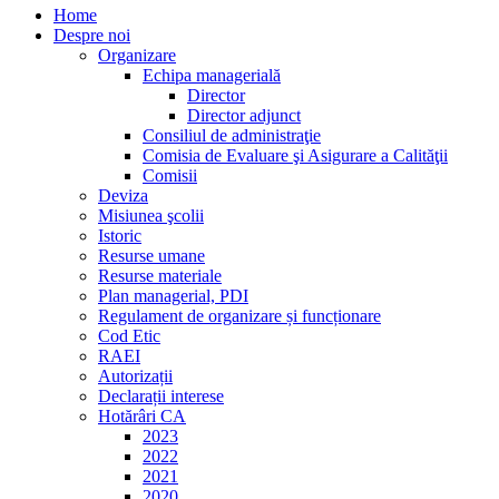
Home
Despre noi
Organizare
Echipa managerială
Director
Director adjunct
Consiliul de administraţie
Comisia de Evaluare şi Asigurare a Calităţii
Comisii
Deviza
Misiunea şcolii
Istoric
Resurse umane
Resurse materiale
Plan managerial, PDI
Regulament de organizare și funcționare
Cod Etic
RAEI
Autorizații
Declarații interese
Hotărâri CA
2023
2022
2021
2020