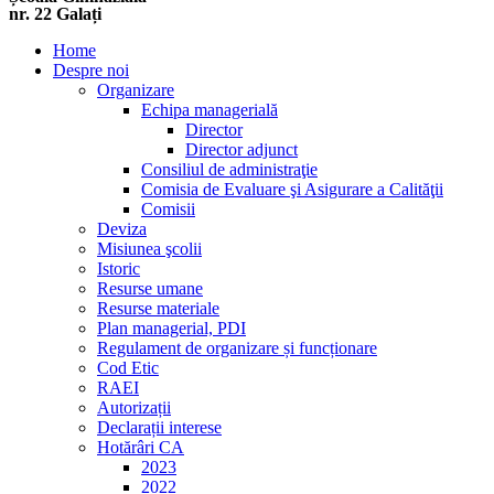
nr. 22 Galați
Home
Despre noi
Organizare
Echipa managerială
Director
Director adjunct
Consiliul de administraţie
Comisia de Evaluare şi Asigurare a Calităţii
Comisii
Deviza
Misiunea şcolii
Istoric
Resurse umane
Resurse materiale
Plan managerial, PDI
Regulament de organizare și funcționare
Cod Etic
RAEI
Autorizații
Declarații interese
Hotărâri CA
2023
2022