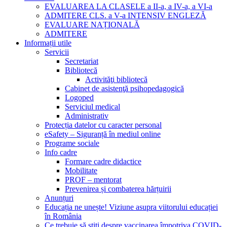
EVALUAREA LA CLASELE a II-a, a IV-a, a VI-a
ADMITERE CLS. a V-a INTENSIV ENGLEZĂ
EVALUARE NAȚIONALĂ
ADMITERE
Informații utile
Servicii
Secretariat
Bibliotecă
Activităţi bibliotecă
Cabinet de asistenţă psihopedagogică
Logoped
Serviciul medical
Administrativ
Protecția datelor cu caracter personal
eSafety – Siguranță în mediul online
Programe sociale
Info cadre
Formare cadre didactice
Mobilitate
PROF – mentorat
Prevenirea și combaterea hărțuirii
Anunțuri
Educația ne unește! Viziune asupra viitorului educației
în România
Ce trebuie să știți despre vaccinarea împotriva COVID-