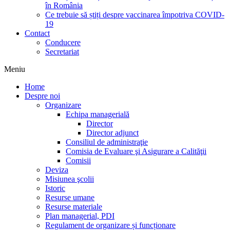
în România
Ce trebuie să știți despre vaccinarea împotriva COVID-
19
Contact
Conducere
Secretariat
Meniu
Home
Despre noi
Organizare
Echipa managerială
Director
Director adjunct
Consiliul de administraţie
Comisia de Evaluare şi Asigurare a Calităţii
Comisii
Deviza
Misiunea şcolii
Istoric
Resurse umane
Resurse materiale
Plan managerial, PDI
Regulament de organizare și funcționare