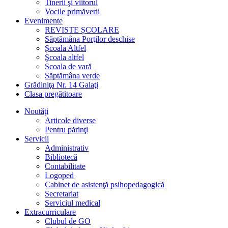
Tinerii şi viitorul
Vocile primăverii
Evenimente
REVISTE ȘCOLARE
Săptămâna Porţilor deschise
Școala Altfel
Şcoala altfel
Scoala de vară
Săptămâna verde
Grădiniţa Nr. 14 Galaţi
Clasa pregătitoare
Noutăţi
Articole diverse
Pentru părinţi
Servicii
Administrativ
Bibliotecă
Contabilitate
Logoped
Cabinet de asistenţă psihopedagogică
Secretariat
Serviciul medical
Extracurriculare
Clubul de GO