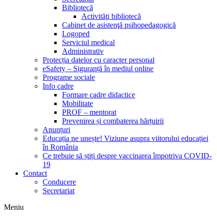
Bibliotecă
Activităţi bibliotecă
Cabinet de asistenţă psihopedagogică
Logoped
Serviciul medical
Administrativ
Protecția datelor cu caracter personal
eSafety – Siguranță în mediul online
Programe sociale
Info cadre
Formare cadre didactice
Mobilitate
PROF – mentorat
Prevenirea și combaterea hărțuirii
Anunțuri
Educația ne unește! Viziune asupra viitorului educației
în România
Ce trebuie să știți despre vaccinarea împotriva COVID-
19
Contact
Conducere
Secretariat
Meniu