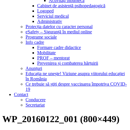
Activităţi bibliotecă
Cabinet de asistenţă psihopedagogică
Logoped
Serviciul medical
Administrativ
Protecția datelor cu caracter personal
eSafety – Siguranță în mediul online
Programe sociale
Info cadre
Formare cadre didactice
Mobilitate
PROF – mentorat
Prevenirea și combaterea hărțuirii
Anunțuri
Educația ne unește! Viziune asupra viitorului educației
în România
Ce trebuie să știți despre vaccinarea împotriva COVID-
19
Contact
Conducere
Secretariat
WP_20160122_001 (800×449)