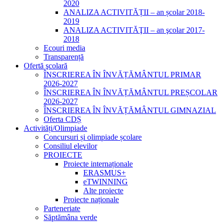
2020
ANALIZA ACTIVITĂȚII – an școlar 2018-
2019
ANALIZA ACTIVITĂŢII – an şcolar 2017-
2018
Ecouri media
Transparență
Ofertă şcolară
ÎNSCRIEREA ÎN ÎNVĂȚĂMÂNTUL PRIMAR
2026-2027
ÎNSCRIEREA ÎN ÎNVĂȚĂMÂNTUL PREȘCOLAR
2026-2027
ÎNSCRIEREA ÎN ÎNVĂȚĂMÂNTUL GIMNAZIAL
Oferta CDȘ
Activități/Olimpiade
Concursuri și olimpiade școlare
Consiliul elevilor
PROIECTE
Proiecte internaționale
ERASMUS+
eTWINNING
Alte proiecte
Proiecte naționale
Parteneriate
Săptămâna verde