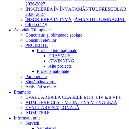
2026-2027
ÎNSCRIEREA ÎN ÎNVĂȚĂMÂNTUL PREȘCOLAR
2026-2027
ÎNSCRIEREA ÎN ÎNVĂȚĂMÂNTUL GIMNAZIAL
Oferta CDȘ
Activități/Olimpiade
Concursuri și olimpiade școlare
Consiliul elevilor
PROIECTE
Proiecte internaționale
ERASMUS+
eTWINNING
Alte proiecte
Proiecte naționale
Parteneriate
Săptămâna verde
Activități școlare
Examene
EVALUAREA LA CLASELE a II-a, a IV-a, a VI-a
ADMITERE CLS. a V-a INTENSIV ENGLEZĂ
EVALUARE NAȚIONALĂ
ADMITERE
Informații utile
Servicii
Secretariat