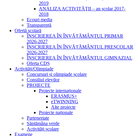
2019
ANALIZA ACTIVITĂŢII – an şcolar 2017-
2018
Ecouri media
Transparență
Ofertă şcolară
ÎNSCRIEREA ÎN ÎNVĂȚĂMÂNTUL PRIMAR
2026-2027
ÎNSCRIEREA ÎN ÎNVĂȚĂMÂNTUL PREȘCOLAR
2026-2027
ÎNSCRIEREA ÎN ÎNVĂȚĂMÂNTUL GIMNAZIAL
Oferta CDȘ
Activități/Olimpiade
Concursuri și olimpiade școlare
Consiliul elevilor
PROIECTE
Proiecte internaționale
ERASMUS+
eTWINNING
Alte proiecte
Proiecte naționale
Parteneriate
Săptămâna verde
Activități școlare
Examene