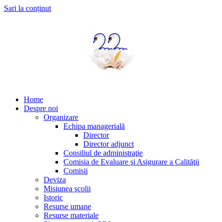
Sari la conținut
Home
Despre noi
Organizare
Echipa managerială
Director
Director adjunct
Consiliul de administraţie
Comisia de Evaluare şi Asigurare a Calităţii
Comisii
Deviza
Misiunea şcolii
Istoric
Resurse umane
Resurse materiale