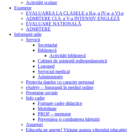
Activități școlare
Examene
EVALUAREA LA CLASELE a II-a, a IV-a, a VI-a
ADMITERE CLS. a V-a INTENSIV ENGLEZĂ
EVALUARE NAȚIONALĂ
ADMITERE
Informații utile
Servicii
Secretariat
Bibliotecă
Activităţi bibliotecă
Cabinet de asistenţă psihopedagogică
Logoped
Serviciul medical
Administrativ
Protecția datelor cu caracter personal
eSafety – Siguranță în mediul online
Programe sociale
Info cadre
Formare cadre didactice
Mobilitate
PROF – mentorat
Prevenirea și combaterea hărțuirii
Anunțuri
Educația ne unește! Viziune asupra viitorului educației