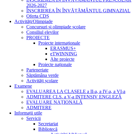
2026-2027
ÎNSCRIEREA ÎN ÎNVĂȚĂMÂNTUL GIMNAZIAL
Oferta CDȘ
Activități/Olimpiade
Concursuri și olimpiade școlare
Consiliul elevilor
PROIECTE
Proiecte internaționale
ERASMUS+
eTWINNING
Alte proiecte
Proiecte naționale
Parteneriate
Săptămâna verde
Activități școlare
Examene
EVALUAREA LA CLASELE a II-a, a IV-a, a VI-a
ADMITERE CLS. a V-a INTENSIV ENGLEZĂ
EVALUARE NAȚIONALĂ
ADMITERE
Informații utile
Servicii
Secretariat
Bibliotecă