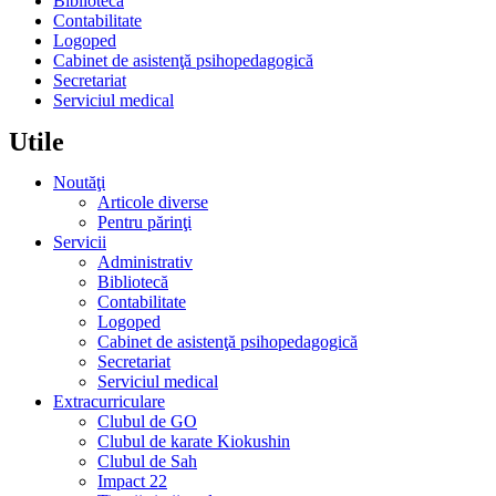
Bibliotecă
Contabilitate
Logoped
Cabinet de asistenţă psihopedagogică
Secretariat
Serviciul medical
Utile
Noutăţi
Articole diverse
Pentru părinţi
Servicii
Administrativ
Bibliotecă
Contabilitate
Logoped
Cabinet de asistenţă psihopedagogică
Secretariat
Serviciul medical
Extracurriculare
Clubul de GO
Clubul de karate Kiokushin
Clubul de Sah
Impact 22