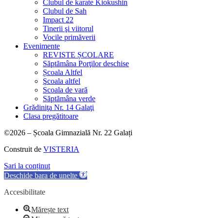
Clubul de karate Kiokushin
Clubul de Sah
Impact 22
Tinerii şi viitorul
Vocile primăverii
Evenimente
REVISTE ȘCOLARE
Săptămâna Porţilor deschise
Școala Altfel
Şcoala altfel
Scoala de vară
Săptămâna verde
Grădiniţa Nr. 14 Galaţi
Clasa pregătitoare
©2026 – Școala Gimnazială Nr. 22 Galați
Construit de
VISTERIA
Sari la conținut
Deschide bara de unelte
Accesibilitate
Mărește text