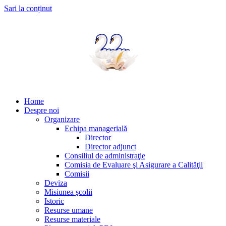
Sari la conținut
Home
Despre noi
Organizare
Echipa managerială
Director
Director adjunct
Consiliul de administraţie
Comisia de Evaluare şi Asigurare a Calităţii
Comisii
Deviza
Misiunea şcolii
Istoric
Resurse umane
Resurse materiale