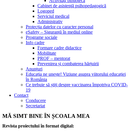
Activităţi bibliotecă
Cabinet de asistenţă psihopedagogică
Logoped
Serviciul medical
Administrativ
Protecția datelor cu caracter personal
eSafety – Siguranță în mediul online
Programe sociale
Info cadre
Formare cadre didactice
Mobilitate
PROF – mentorat
Prevenirea și combaterea hărțuirii
Anunțuri
Educația ne unește! Viziune asupra viitorului educației
în România
Ce trebuie să știți despre vaccinarea împotriva COVID-
19
Contact
Conducere
Secretariat
MĂ SIMT BINE ÎN ȘCOALA MEA
Revista proiectului în format digital: