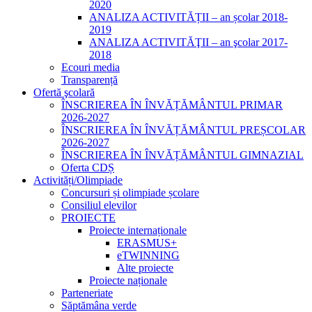
2020
ANALIZA ACTIVITĂȚII – an școlar 2018-
2019
ANALIZA ACTIVITĂŢII – an şcolar 2017-
2018
Ecouri media
Transparență
Ofertă şcolară
ÎNSCRIEREA ÎN ÎNVĂȚĂMÂNTUL PRIMAR
2026-2027
ÎNSCRIEREA ÎN ÎNVĂȚĂMÂNTUL PREȘCOLAR
2026-2027
ÎNSCRIEREA ÎN ÎNVĂȚĂMÂNTUL GIMNAZIAL
Oferta CDȘ
Activități/Olimpiade
Concursuri și olimpiade școlare
Consiliul elevilor
PROIECTE
Proiecte internaționale
ERASMUS+
eTWINNING
Alte proiecte
Proiecte naționale
Parteneriate
Săptămâna verde