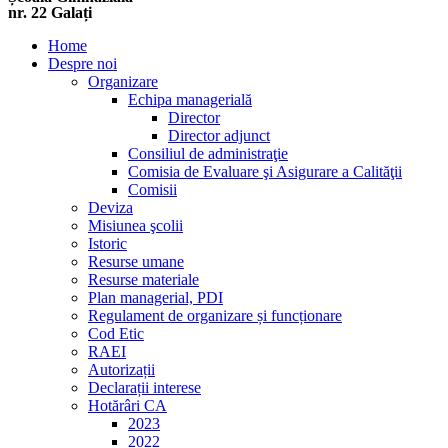
nr. 22 Galați
Home
Despre noi
Organizare
Echipa managerială
Director
Director adjunct
Consiliul de administraţie
Comisia de Evaluare şi Asigurare a Calităţii
Comisii
Deviza
Misiunea şcolii
Istoric
Resurse umane
Resurse materiale
Plan managerial, PDI
Regulament de organizare și funcționare
Cod Etic
RAEI
Autorizații
Declarații interese
Hotărâri CA
2023
2022