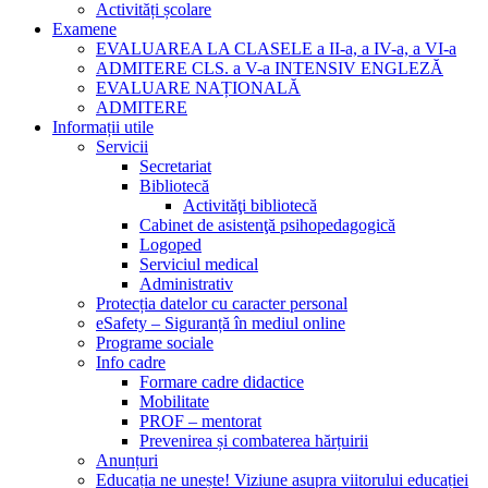
Activități școlare
Examene
EVALUAREA LA CLASELE a II-a, a IV-a, a VI-a
ADMITERE CLS. a V-a INTENSIV ENGLEZĂ
EVALUARE NAȚIONALĂ
ADMITERE
Informații utile
Servicii
Secretariat
Bibliotecă
Activităţi bibliotecă
Cabinet de asistenţă psihopedagogică
Logoped
Serviciul medical
Administrativ
Protecția datelor cu caracter personal
eSafety – Siguranță în mediul online
Programe sociale
Info cadre
Formare cadre didactice
Mobilitate
PROF – mentorat
Prevenirea și combaterea hărțuirii
Anunțuri
Educația ne unește! Viziune asupra viitorului educației