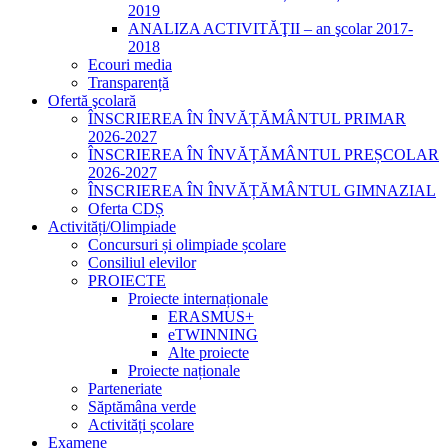
2019
ANALIZA ACTIVITĂŢII – an şcolar 2017-
2018
Ecouri media
Transparență
Ofertă şcolară
ÎNSCRIEREA ÎN ÎNVĂȚĂMÂNTUL PRIMAR
2026-2027
ÎNSCRIEREA ÎN ÎNVĂȚĂMÂNTUL PREȘCOLAR
2026-2027
ÎNSCRIEREA ÎN ÎNVĂȚĂMÂNTUL GIMNAZIAL
Oferta CDȘ
Activități/Olimpiade
Concursuri și olimpiade școlare
Consiliul elevilor
PROIECTE
Proiecte internaționale
ERASMUS+
eTWINNING
Alte proiecte
Proiecte naționale
Parteneriate
Săptămâna verde
Activități școlare
Examene