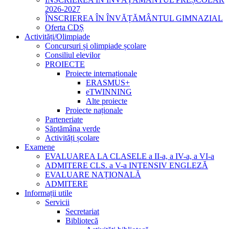
2026-2027
ÎNSCRIEREA ÎN ÎNVĂȚĂMÂNTUL GIMNAZIAL
Oferta CDȘ
Activități/Olimpiade
Concursuri și olimpiade școlare
Consiliul elevilor
PROIECTE
Proiecte internaționale
ERASMUS+
eTWINNING
Alte proiecte
Proiecte naționale
Parteneriate
Săptămâna verde
Activități școlare
Examene
EVALUAREA LA CLASELE a II-a, a IV-a, a VI-a
ADMITERE CLS. a V-a INTENSIV ENGLEZĂ
EVALUARE NAȚIONALĂ
ADMITERE
Informații utile
Servicii
Secretariat
Bibliotecă