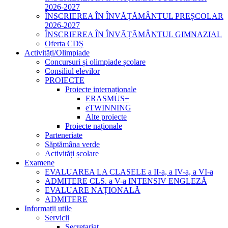
2026-2027
ÎNSCRIEREA ÎN ÎNVĂȚĂMÂNTUL PREȘCOLAR
2026-2027
ÎNSCRIEREA ÎN ÎNVĂȚĂMÂNTUL GIMNAZIAL
Oferta CDȘ
Activități/Olimpiade
Concursuri și olimpiade școlare
Consiliul elevilor
PROIECTE
Proiecte internaționale
ERASMUS+
eTWINNING
Alte proiecte
Proiecte naționale
Parteneriate
Săptămâna verde
Activități școlare
Examene
EVALUAREA LA CLASELE a II-a, a IV-a, a VI-a
ADMITERE CLS. a V-a INTENSIV ENGLEZĂ
EVALUARE NAȚIONALĂ
ADMITERE
Informații utile
Servicii
Secretariat