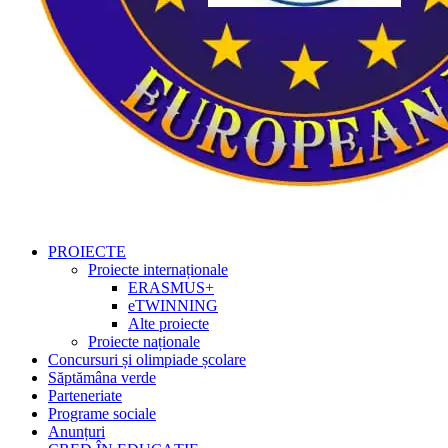
PROIECTE
Proiecte internaționale
ERASMUS+
eTWINNING
Alte proiecte
Proiecte naționale
Concursuri și olimpiade școlare
Săptămâna verde
Parteneriate
Programe sociale
Anunțuri