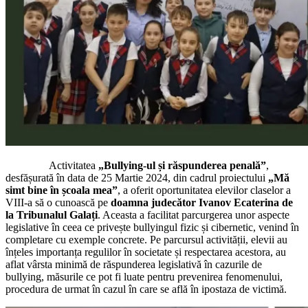
Activitatea
„Bullying-ul și răspunderea penală”
,
desfășurată în data de 25 Martie 2024, din cadrul proiectului
„Mă
simt bine în școala mea”
, a oferit oportunitatea elevilor claselor a
VIII-a să o cunoască pe
doamna judecător Ivanov Ecaterina de
la Tribunalul Galați
. Aceasta a facilitat parcurgerea unor aspecte
legislative în ceea ce privește bullyingul fizic și cibernetic, venind în
completare cu exemple concrete. Pe parcursul activității, elevii au
înțeles importanța regulilor în societate și respectarea acestora, au
aflat vârsta minimă de răspunderea legislativă în cazurile de
bullying, măsurile ce pot fi luate pentru prevenirea fenomenului,
procedura de urmat în cazul în care se află în ipostaza de victimă.