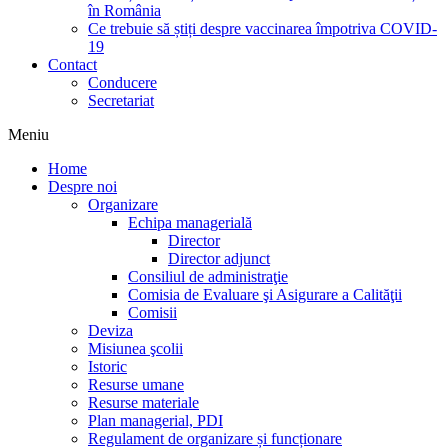
în România
Ce trebuie să știți despre vaccinarea împotriva COVID-
19
Contact
Conducere
Secretariat
Meniu
Home
Despre noi
Organizare
Echipa managerială
Director
Director adjunct
Consiliul de administraţie
Comisia de Evaluare şi Asigurare a Calităţii
Comisii
Deviza
Misiunea şcolii
Istoric
Resurse umane
Resurse materiale
Plan managerial, PDI
Regulament de organizare și funcționare