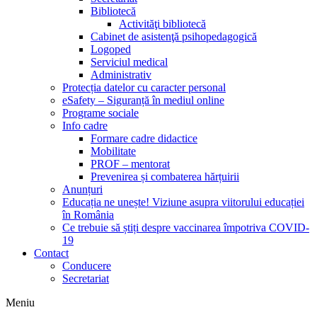
Bibliotecă
Activităţi bibliotecă
Cabinet de asistenţă psihopedagogică
Logoped
Serviciul medical
Administrativ
Protecția datelor cu caracter personal
eSafety – Siguranță în mediul online
Programe sociale
Info cadre
Formare cadre didactice
Mobilitate
PROF – mentorat
Prevenirea și combaterea hărțuirii
Anunțuri
Educația ne unește! Viziune asupra viitorului educației
în România
Ce trebuie să știți despre vaccinarea împotriva COVID-
19
Contact
Conducere
Secretariat
Meniu