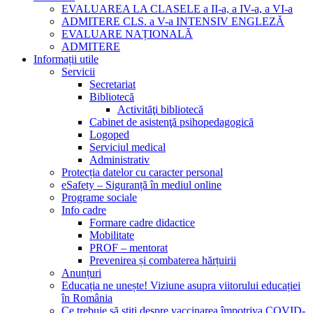
EVALUAREA LA CLASELE a II-a, a IV-a, a VI-a
ADMITERE CLS. a V-a INTENSIV ENGLEZĂ
EVALUARE NAȚIONALĂ
ADMITERE
Informații utile
Servicii
Secretariat
Bibliotecă
Activităţi bibliotecă
Cabinet de asistenţă psihopedagogică
Logoped
Serviciul medical
Administrativ
Protecția datelor cu caracter personal
eSafety – Siguranță în mediul online
Programe sociale
Info cadre
Formare cadre didactice
Mobilitate
PROF – mentorat
Prevenirea și combaterea hărțuirii
Anunțuri
Educația ne unește! Viziune asupra viitorului educației
în România
Ce trebuie să știți despre vaccinarea împotriva COVID-