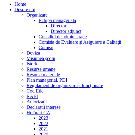
Home
Despre noi
Organizare
Echipa managerială
Director
Director adjunct
Consiliul de administraţie
Comisia de Evaluare şi Asigurare a Calităţii
Comisii
Deviza
Misiunea şcolii
Istoric
Resurse umane
Resurse materiale
Plan managerial, PDI
Regulament de organizare și funcționare
Cod Etic
RAEI
Autorizații
Declarații interese
Hotărâri CA
2023
2022
2021
2020