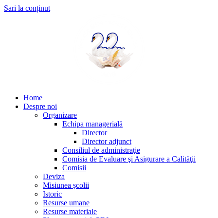
Sari la conținut
Home
Despre noi
Organizare
Echipa managerială
Director
Director adjunct
Consiliul de administraţie
Comisia de Evaluare şi Asigurare a Calităţii
Comisii
Deviza
Misiunea şcolii
Istoric
Resurse umane
Resurse materiale