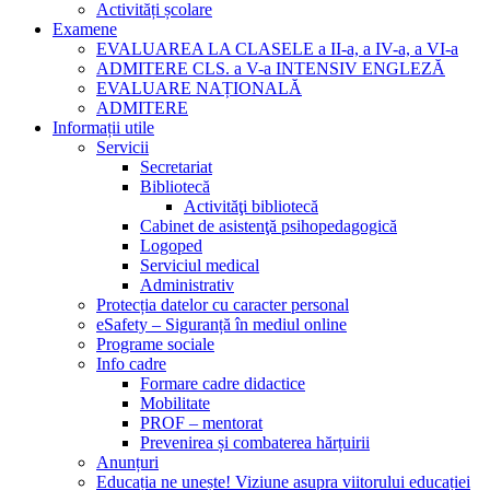
Activități școlare
Examene
EVALUAREA LA CLASELE a II-a, a IV-a, a VI-a
ADMITERE CLS. a V-a INTENSIV ENGLEZĂ
EVALUARE NAȚIONALĂ
ADMITERE
Informații utile
Servicii
Secretariat
Bibliotecă
Activităţi bibliotecă
Cabinet de asistenţă psihopedagogică
Logoped
Serviciul medical
Administrativ
Protecția datelor cu caracter personal
eSafety – Siguranță în mediul online
Programe sociale
Info cadre
Formare cadre didactice
Mobilitate
PROF – mentorat
Prevenirea și combaterea hărțuirii
Anunțuri
Educația ne unește! Viziune asupra viitorului educației