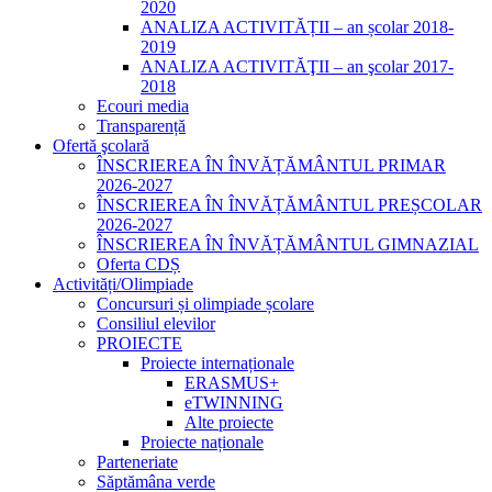
2020
ANALIZA ACTIVITĂȚII – an școlar 2018-
2019
ANALIZA ACTIVITĂŢII – an şcolar 2017-
2018
Ecouri media
Transparență
Ofertă şcolară
ÎNSCRIEREA ÎN ÎNVĂȚĂMÂNTUL PRIMAR
2026-2027
ÎNSCRIEREA ÎN ÎNVĂȚĂMÂNTUL PREȘCOLAR
2026-2027
ÎNSCRIEREA ÎN ÎNVĂȚĂMÂNTUL GIMNAZIAL
Oferta CDȘ
Activități/Olimpiade
Concursuri și olimpiade școlare
Consiliul elevilor
PROIECTE
Proiecte internaționale
ERASMUS+
eTWINNING
Alte proiecte
Proiecte naționale
Parteneriate
Săptămâna verde