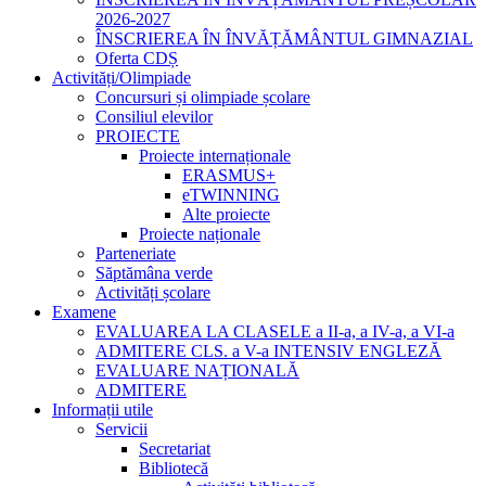
2026-2027
ÎNSCRIEREA ÎN ÎNVĂȚĂMÂNTUL GIMNAZIAL
Oferta CDȘ
Activități/Olimpiade
Concursuri și olimpiade școlare
Consiliul elevilor
PROIECTE
Proiecte internaționale
ERASMUS+
eTWINNING
Alte proiecte
Proiecte naționale
Parteneriate
Săptămâna verde
Activități școlare
Examene
EVALUAREA LA CLASELE a II-a, a IV-a, a VI-a
ADMITERE CLS. a V-a INTENSIV ENGLEZĂ
EVALUARE NAȚIONALĂ
ADMITERE
Informații utile
Servicii
Secretariat
Bibliotecă