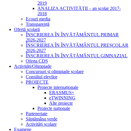
2019
ANALIZA ACTIVITĂŢII – an şcolar 2017-
2018
Ecouri media
Transparență
Ofertă şcolară
ÎNSCRIEREA ÎN ÎNVĂȚĂMÂNTUL PRIMAR
2026-2027
ÎNSCRIEREA ÎN ÎNVĂȚĂMÂNTUL PREȘCOLAR
2026-2027
ÎNSCRIEREA ÎN ÎNVĂȚĂMÂNTUL GIMNAZIAL
Oferta CDȘ
Activități/Olimpiade
Concursuri și olimpiade școlare
Consiliul elevilor
PROIECTE
Proiecte internaționale
ERASMUS+
eTWINNING
Alte proiecte
Proiecte naționale
Parteneriate
Săptămâna verde
Activități școlare
Examene