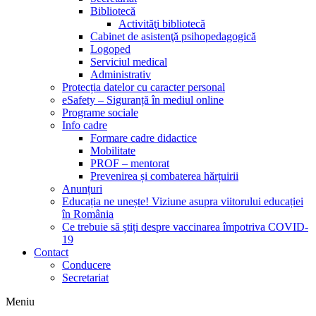
Bibliotecă
Activităţi bibliotecă
Cabinet de asistenţă psihopedagogică
Logoped
Serviciul medical
Administrativ
Protecția datelor cu caracter personal
eSafety – Siguranță în mediul online
Programe sociale
Info cadre
Formare cadre didactice
Mobilitate
PROF – mentorat
Prevenirea și combaterea hărțuirii
Anunțuri
Educația ne unește! Viziune asupra viitorului educației
în România
Ce trebuie să știți despre vaccinarea împotriva COVID-
19
Contact
Conducere
Secretariat
Meniu