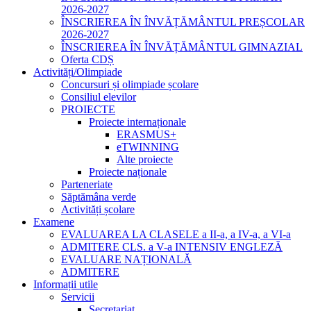
2026-2027
ÎNSCRIEREA ÎN ÎNVĂȚĂMÂNTUL PREȘCOLAR
2026-2027
ÎNSCRIEREA ÎN ÎNVĂȚĂMÂNTUL GIMNAZIAL
Oferta CDȘ
Activități/Olimpiade
Concursuri și olimpiade școlare
Consiliul elevilor
PROIECTE
Proiecte internaționale
ERASMUS+
eTWINNING
Alte proiecte
Proiecte naționale
Parteneriate
Săptămâna verde
Activități școlare
Examene
EVALUAREA LA CLASELE a II-a, a IV-a, a VI-a
ADMITERE CLS. a V-a INTENSIV ENGLEZĂ
EVALUARE NAȚIONALĂ
ADMITERE
Informații utile
Servicii
Secretariat