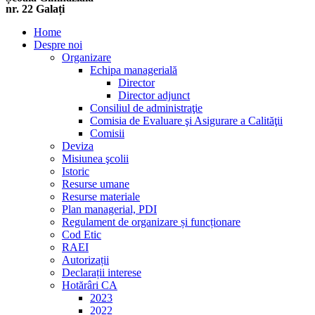
nr. 22 Galați
Home
Despre noi
Organizare
Echipa managerială
Director
Director adjunct
Consiliul de administraţie
Comisia de Evaluare şi Asigurare a Calităţii
Comisii
Deviza
Misiunea şcolii
Istoric
Resurse umane
Resurse materiale
Plan managerial, PDI
Regulament de organizare și funcționare
Cod Etic
RAEI
Autorizații
Declarații interese
Hotărâri CA
2023
2022