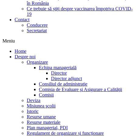
în România
Ce trebuie să știți despre vaccinarea împotriva COVID-
19
Contact
Conducere
Secretariat
Meniu
Home
Despre noi
Organizare
Echipa managerială
Director
Director adjunct
Consiliul de administraţie
Comisia de Evaluare şi Asigurare a Calităţii
Comisii
Deviza
Misiunea şcolii
Istoric
Resurse umane
Resurse materiale
Plan managerial, PDI
Regulament de organizare și funcționare