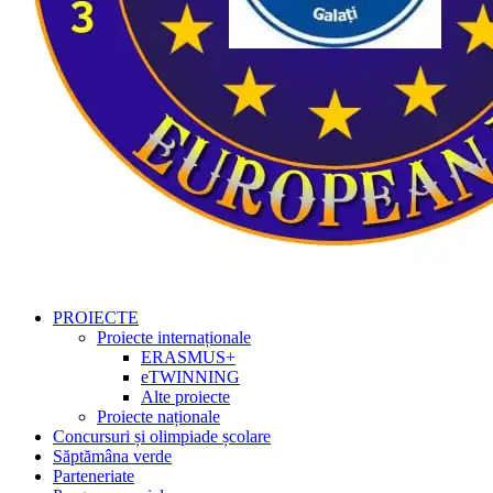
PROIECTE
Proiecte internaționale
ERASMUS+
eTWINNING
Alte proiecte
Proiecte naționale
Concursuri și olimpiade școlare
Săptămâna verde
Parteneriate