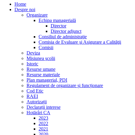
Home
Despre noi
Organizare
Echipa managerială
Director
Director adjunct
Consiliul de administraţie
Comisia de Evaluare şi Asigurare a Calităţii
Comisii
Deviza
Misiunea şcolii
Istoric
Resurse umane
Resurse materiale
Plan managerial, PDI
Regulament de organizare și funcționare
Cod Etic
RAEI
Autorizații
Declarații interese
Hotărâri CA
2023
2022
2021
2020