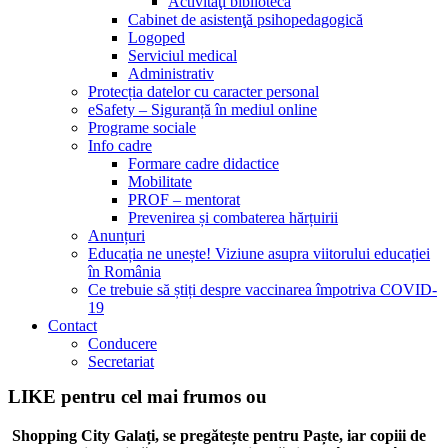
Activităţi bibliotecă
Cabinet de asistenţă psihopedagogică
Logoped
Serviciul medical
Administrativ
Protecția datelor cu caracter personal
eSafety – Siguranță în mediul online
Programe sociale
Info cadre
Formare cadre didactice
Mobilitate
PROF – mentorat
Prevenirea și combaterea hărțuirii
Anunțuri
Educația ne unește! Viziune asupra viitorului educației
în România
Ce trebuie să știți despre vaccinarea împotriva COVID-
19
Contact
Conducere
Secretariat
LIKE pentru cel mai frumos ou
Shopping City Galați, se pregătește pentru Paște, iar copiii de