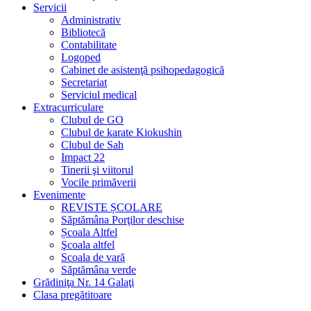
Servicii
Administrativ
Bibliotecă
Contabilitate
Logoped
Cabinet de asistenţă psihopedagogică
Secretariat
Serviciul medical
Extracurriculare
Clubul de GO
Clubul de karate Kiokushin
Clubul de Sah
Impact 22
Tinerii şi viitorul
Vocile primăverii
Evenimente
REVISTE ȘCOLARE
Săptămâna Porţilor deschise
Școala Altfel
Şcoala altfel
Scoala de vară
Săptămâna verde
Grădiniţa Nr. 14 Galaţi
Clasa pregătitoare