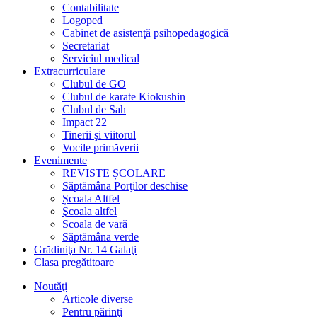
Contabilitate
Logoped
Cabinet de asistenţă psihopedagogică
Secretariat
Serviciul medical
Extracurriculare
Clubul de GO
Clubul de karate Kiokushin
Clubul de Sah
Impact 22
Tinerii şi viitorul
Vocile primăverii
Evenimente
REVISTE ȘCOLARE
Săptămâna Porţilor deschise
Școala Altfel
Şcoala altfel
Scoala de vară
Săptămâna verde
Grădiniţa Nr. 14 Galaţi
Clasa pregătitoare
Noutăţi
Articole diverse
Pentru părinţi