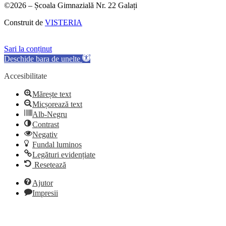
©2026 – Școala Gimnazială Nr. 22 Galați
Construit de
VISTERIA
Sari la conținut
Deschide bara de unelte
Accesibilitate
Mărește text
Micșorează text
Alb-Negru
Contrast
Negativ
Fundal luminos
Legături evidențiate
Resetează
Ajutor
Impresii