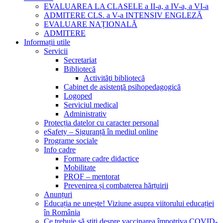
EVALUAREA LA CLASELE a II-a, a IV-a, a VI-a
ADMITERE CLS. a V-a INTENSIV ENGLEZĂ
EVALUARE NAȚIONALĂ
ADMITERE
Informații utile
Servicii
Secretariat
Bibliotecă
Activităţi bibliotecă
Cabinet de asistenţă psihopedagogică
Logoped
Serviciul medical
Administrativ
Protecția datelor cu caracter personal
eSafety – Siguranță în mediul online
Programe sociale
Info cadre
Formare cadre didactice
Mobilitate
PROF – mentorat
Prevenirea și combaterea hărțuirii
Anunțuri
Educația ne unește! Viziune asupra viitorului educației
în România
Ce trebuie să știți despre vaccinarea împotriva COVID-