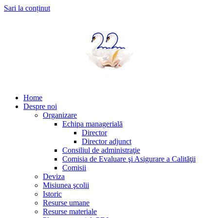
Sari la conținut
Home
Despre noi
Organizare
Echipa managerială
Director
Director adjunct
Consiliul de administraţie
Comisia de Evaluare şi Asigurare a Calităţii
Comisii
Deviza
Misiunea şcolii
Istoric
Resurse umane
Resurse materiale