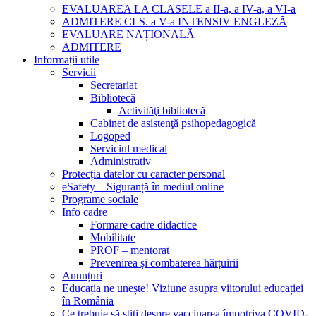
EVALUAREA LA CLASELE a II-a, a IV-a, a VI-a
ADMITERE CLS. a V-a INTENSIV ENGLEZĂ
EVALUARE NAȚIONALĂ
ADMITERE
Informații utile
Servicii
Secretariat
Bibliotecă
Activităţi bibliotecă
Cabinet de asistenţă psihopedagogică
Logoped
Serviciul medical
Administrativ
Protecția datelor cu caracter personal
eSafety – Siguranță în mediul online
Programe sociale
Info cadre
Formare cadre didactice
Mobilitate
PROF – mentorat
Prevenirea și combaterea hărțuirii
Anunțuri
Educația ne unește! Viziune asupra viitorului educației
în România
Ce trebuie să știți despre vaccinarea împotriva COVID-