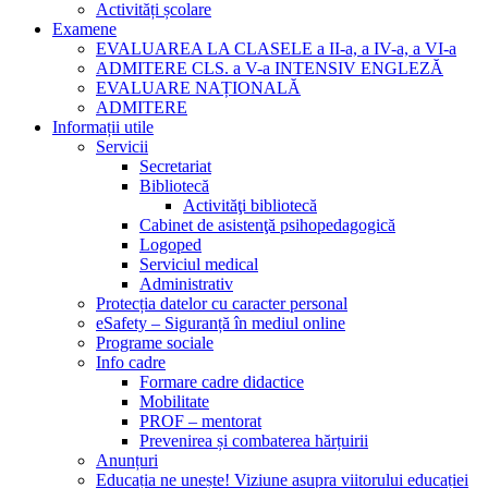
Activități școlare
Examene
EVALUAREA LA CLASELE a II-a, a IV-a, a VI-a
ADMITERE CLS. a V-a INTENSIV ENGLEZĂ
EVALUARE NAȚIONALĂ
ADMITERE
Informații utile
Servicii
Secretariat
Bibliotecă
Activităţi bibliotecă
Cabinet de asistenţă psihopedagogică
Logoped
Serviciul medical
Administrativ
Protecția datelor cu caracter personal
eSafety – Siguranță în mediul online
Programe sociale
Info cadre
Formare cadre didactice
Mobilitate
PROF – mentorat
Prevenirea și combaterea hărțuirii
Anunțuri
Educația ne unește! Viziune asupra viitorului educației