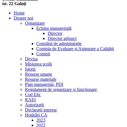
nr. 22 Galați
Home
Despre noi
Organizare
Echipa managerială
Director
Director adjunct
Consiliul de administraţie
Comisia de Evaluare şi Asigurare a Calităţii
Comisii
Deviza
Misiunea şcolii
Istoric
Resurse umane
Resurse materiale
Plan managerial, PDI
Regulament de organizare și funcționare
Cod Etic
RAEI
Autorizații
Declarații interese
Hotărâri CA
2023
2022