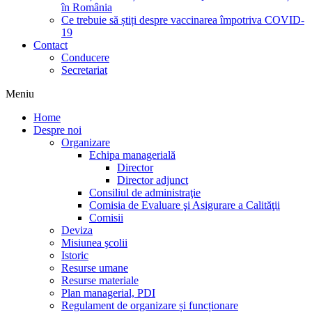
în România
Ce trebuie să știți despre vaccinarea împotriva COVID-
19
Contact
Conducere
Secretariat
Meniu
Home
Despre noi
Organizare
Echipa managerială
Director
Director adjunct
Consiliul de administraţie
Comisia de Evaluare şi Asigurare a Calităţii
Comisii
Deviza
Misiunea şcolii
Istoric
Resurse umane
Resurse materiale
Plan managerial, PDI
Regulament de organizare și funcționare