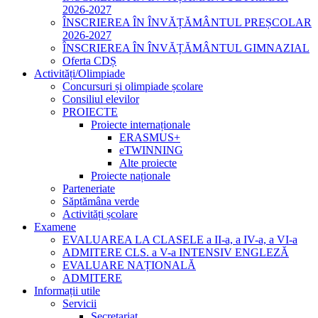
2026-2027
ÎNSCRIEREA ÎN ÎNVĂȚĂMÂNTUL PREȘCOLAR
2026-2027
ÎNSCRIEREA ÎN ÎNVĂȚĂMÂNTUL GIMNAZIAL
Oferta CDȘ
Activități/Olimpiade
Concursuri și olimpiade școlare
Consiliul elevilor
PROIECTE
Proiecte internaționale
ERASMUS+
eTWINNING
Alte proiecte
Proiecte naționale
Parteneriate
Săptămâna verde
Activități școlare
Examene
EVALUAREA LA CLASELE a II-a, a IV-a, a VI-a
ADMITERE CLS. a V-a INTENSIV ENGLEZĂ
EVALUARE NAȚIONALĂ
ADMITERE
Informații utile
Servicii
Secretariat