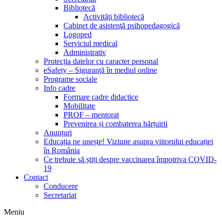
Bibliotecă
Activităţi bibliotecă
Cabinet de asistenţă psihopedagogică
Logoped
Serviciul medical
Administrativ
Protecția datelor cu caracter personal
eSafety – Siguranță în mediul online
Programe sociale
Info cadre
Formare cadre didactice
Mobilitate
PROF – mentorat
Prevenirea și combaterea hărțuirii
Anunțuri
Educația ne unește! Viziune asupra viitorului educației
în România
Ce trebuie să știți despre vaccinarea împotriva COVID-
19
Contact
Conducere
Secretariat
Meniu