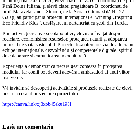
În anul școlar 2025–2026, elevii clasei a IV-a C, coordonați de prof.
Pană Doina Iuliana, și elevii clasei pregătitoare B, coordonați de
prof. Maravela Janeta Simona, de la Școala Gimnazială Nr. 22
Galați, au participat la proiectul internațional eTwinning „Inspiring
Eco Friendly Kids”, desfășurat în parteneriat cu școli din Turcia.
Prin activități creative și colaborative, elevii au învățat despre
reciclare, economisirea resurselor, protejarea naturii și adoptarea
unui stil de viață sustenabil. Proiectul le-a oferit ocazia de a lucra în
echipe internaționale, dezvoltându-și competențele digitale, spiritul
de colaborare și comunicarea interculturală.
Experiența a demonstrat că fiecare gest contează în protejarea
mediului, iar copiii pot deveni adevărați ambasadori ai unui viitor
mai verde.
Vă invităm să descoperiți activitățile și produsele realizate de elevii
noștri accesând prezentarea proiectului:
https://canva.link/xj3xob45sku198l
Lasă un comentariu