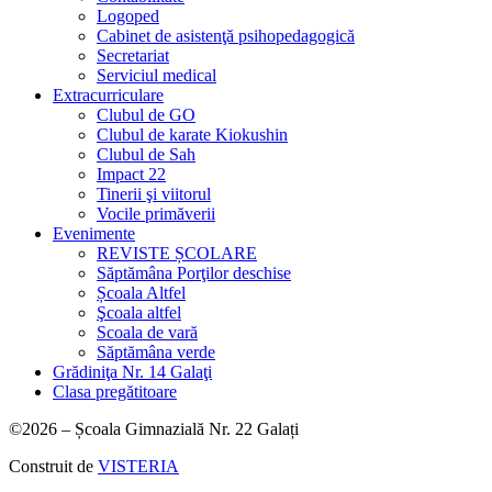
Logoped
Cabinet de asistenţă psihopedagogică
Secretariat
Serviciul medical
Extracurriculare
Clubul de GO
Clubul de karate Kiokushin
Clubul de Sah
Impact 22
Tinerii şi viitorul
Vocile primăverii
Evenimente
REVISTE ȘCOLARE
Săptămâna Porţilor deschise
Școala Altfel
Şcoala altfel
Scoala de vară
Săptămâna verde
Grădiniţa Nr. 14 Galaţi
Clasa pregătitoare
©2026 – Școala Gimnazială Nr. 22 Galați
Construit de
VISTERIA