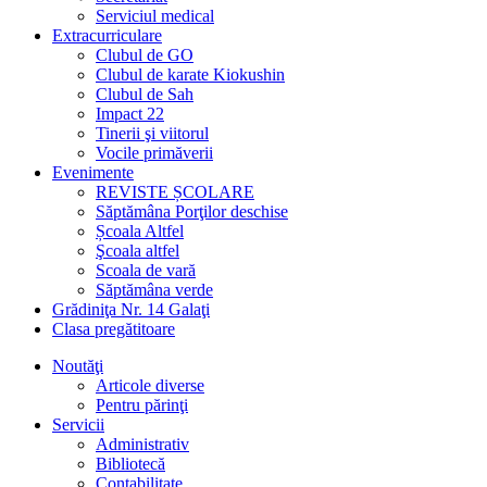
Serviciul medical
Extracurriculare
Clubul de GO
Clubul de karate Kiokushin
Clubul de Sah
Impact 22
Tinerii şi viitorul
Vocile primăverii
Evenimente
REVISTE ȘCOLARE
Săptămâna Porţilor deschise
Școala Altfel
Şcoala altfel
Scoala de vară
Săptămâna verde
Grădiniţa Nr. 14 Galaţi
Clasa pregătitoare
Noutăţi
Articole diverse
Pentru părinţi
Servicii
Administrativ
Bibliotecă
Contabilitate