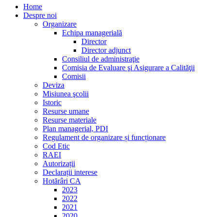
Home
Despre noi
Organizare
Echipa managerială
Director
Director adjunct
Consiliul de administraţie
Comisia de Evaluare şi Asigurare a Calităţii
Comisii
Deviza
Misiunea şcolii
Istoric
Resurse umane
Resurse materiale
Plan managerial, PDI
Regulament de organizare și funcționare
Cod Etic
RAEI
Autorizații
Declarații interese
Hotărâri CA
2023
2022
2021
2020