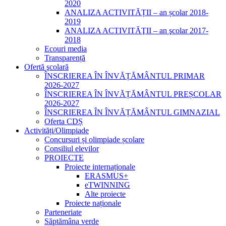
2020
ANALIZA ACTIVITĂȚII – an școlar 2018-
2019
ANALIZA ACTIVITĂŢII – an şcolar 2017-
2018
Ecouri media
Transparență
Ofertă şcolară
ÎNSCRIEREA ÎN ÎNVĂȚĂMÂNTUL PRIMAR
2026-2027
ÎNSCRIEREA ÎN ÎNVĂȚĂMÂNTUL PREȘCOLAR
2026-2027
ÎNSCRIEREA ÎN ÎNVĂȚĂMÂNTUL GIMNAZIAL
Oferta CDȘ
Activități/Olimpiade
Concursuri și olimpiade școlare
Consiliul elevilor
PROIECTE
Proiecte internaționale
ERASMUS+
eTWINNING
Alte proiecte
Proiecte naționale
Parteneriate
Săptămâna verde