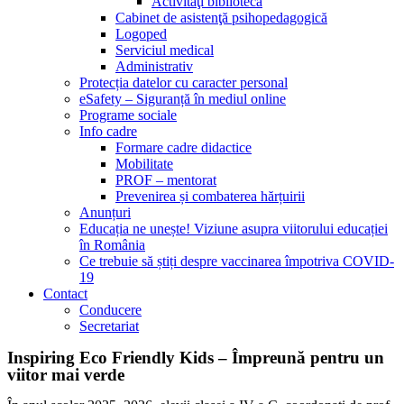
Activităţi bibliotecă
Cabinet de asistenţă psihopedagogică
Logoped
Serviciul medical
Administrativ
Protecția datelor cu caracter personal
eSafety – Siguranță în mediul online
Programe sociale
Info cadre
Formare cadre didactice
Mobilitate
PROF – mentorat
Prevenirea și combaterea hărțuirii
Anunțuri
Educația ne unește! Viziune asupra viitorului educației
în România
Ce trebuie să știți despre vaccinarea împotriva COVID-
19
Contact
Conducere
Secretariat
Inspiring Eco Friendly Kids – Împreună pentru un
viitor mai verde