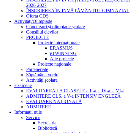
2026-2027
ÎNSCRIEREA ÎN ÎNVĂȚĂMÂNTUL GIMNAZIAL
Oferta CDȘ
Activități/Olimpiade
Concursuri și olimpiade școlare
Consiliul elevilor
PROIECTE
Proiecte internaționale
ERASMUS+
eTWINNING
Alte proiecte
Proiecte naționale
Parteneriate
Săptămâna verde
Activități școlare
Examene
EVALUAREA LA CLASELE a II-a, a IV-a, a VI-a
ADMITERE CLS. a V-a INTENSIV ENGLEZĂ
EVALUARE NAȚIONALĂ
ADMITERE
Informații utile
Servicii
Secretariat
Bibliotecă