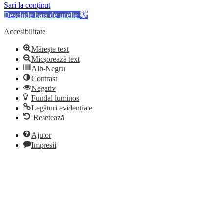
Sari la conținut
Deschide bara de unelte
Accesibilitate
Mărește text
Micșorează text
Alb-Negru
Contrast
Negativ
Fundal luminos
Legături evidențiate
Resetează
Ajutor
Impresii