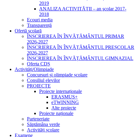
2019
ANALIZA ACTIVITĂŢII – an şcolar 2017-
2018
Ecouri media
Transparență
Ofertă şcolară
ÎNSCRIEREA ÎN ÎNVĂȚĂMÂNTUL PRIMAR
2026-2027
ÎNSCRIEREA ÎN ÎNVĂȚĂMÂNTUL PREȘCOLAR
2026-2027
ÎNSCRIEREA ÎN ÎNVĂȚĂMÂNTUL GIMNAZIAL
Oferta CDȘ
Activități/Olimpiade
Concursuri și olimpiade școlare
Consiliul elevilor
PROIECTE
Proiecte internaționale
ERASMUS+
eTWINNING
Alte proiecte
Proiecte naționale
Parteneriate
Săptămâna verde
Activități școlare
Examene