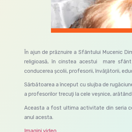
În ajun de prăznuire a Sfântului Mucenic Dimi
religioasă, în cinstea acestui mare sfânt al
conducerea şcolii, profesorii, învăţătorii, educat
Sărbătoarea a început cu slujba de rugăciune
a profesorilor trecuţi la cele veşnice, arătân
Aceasta a fost ultima activitate din seria 
anul acesta.
Imagini video