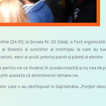
trie (26.10), la Şcoala Nr. 22 Galaţi, a fost organizată
 Bisericii şi ocrotitor al instituţiei, la care au lua
orii, elevi ai şcolii, preotul paroh şi părinţi ai elevilor.
 pentru cei ce trudesc în şcoala noastră şi cu cea de 
d prin aceasta că amintirea lor rămâne vie.
celor care s-au desfăşurat în Săptămâna „Porţilor desc