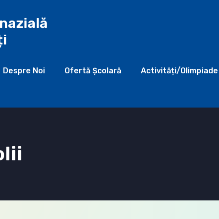
nazială
ți
Despre Noi
Ofertă Şcolară
Activități/Olimpiade
lii