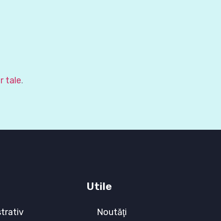
r tale
.
Utile
trativ
Noutăţi