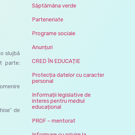
Săptămâna verde
Parteneriate
Programe sociale
Anunțuri
 o slujbă
CRED ÎN EDUCAȚIE
t parte:
Protecția datelor cu caracter
personal
pomenire
Informații legislative de
interes pentru mediul
educațional
hise” de
PROF – mentorat
Informare cu privire la