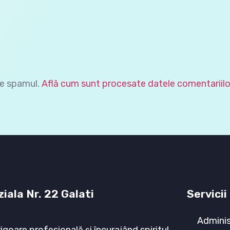
ce spamul.
Află cum sunt procesate datele comentariilo
iala Nr. 22 Galati
Servicii
Adminis