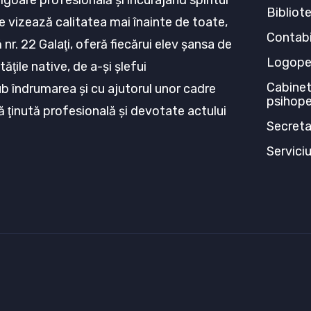
rigoare profesională şi încurajând spiritul
Bibliot
e vizează calitatea mai înainte de toate,
Contabi
nr. 22 Galaţi, oferă fiecărui elev şansa de
Logop
tăţile native, de a-şi şlefui
Cabinet
ub îndrumarea şi cu ajutorul unor cadre
psihop
ă ţinută profesională şi devotate actului
Secreta
Servici