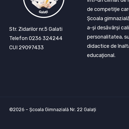
Într-un climat de 
de competiţie car
Şcoala gimnazială 
a-şi desăvârşi cali
Str. Zidarilor nr.5 Galati
personalitatea, s
Telefon 0236 324244
didactice de înalt
CUI 29097433
educaţional.
©2026 – Școala Gimnazială Nr. 22 Galați