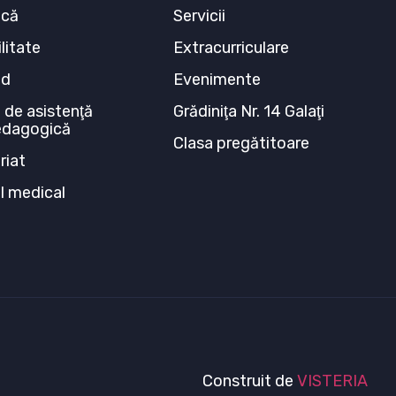
ecă
Servicii
litate
Extracurriculare
ed
Evenimente
 de asistenţă
Grădiniţa Nr. 14 Galaţi
edagogică
Clasa pregătitoare
riat
ul medical
Construit de
VISTERIA