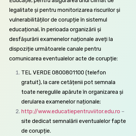
Educație, pentru asigurarea unui climat de
legalitate și pentru monitorizarea riscurilor și
vulnerabilităților de corupție în sistemul
educațional, în perioada organizării și
desfășurării examenelor naționale aveți la
dispoziție următoarele canale pentru
comunicarea eventualelor acte de corupție:
TEL VERDE 0800801100 (telefon
gratuit), la care cetățenii pot semnala
toate neregulile apărute în organizarea și
derularea examenelor naționale;
http://www.educatiepentruviitor.edu.ro
–
site dedicat semnalării eventualelor fapte
de corupție.