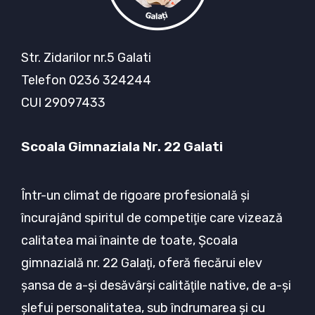
Str. Zidarilor nr.5 Galati
Telefon 0236 324244
CUI 29097433
Scoala Gimnaziala Nr. 22 Galati
Într-un climat de rigoare profesională şi
încurajând spiritul de competiţie care vizează
calitatea mai înainte de toate, Şcoala
gimnazială nr. 22 Galaţi, oferă fiecărui elev
şansa de a-şi desăvârşi calităţile native, de a-şi
şlefui personalitatea, sub îndrumarea şi cu