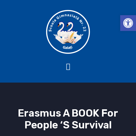
Deschide b
Erasmus A BOOK For
People ‘s Survival