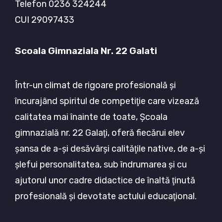
Telefon 0236 324244
CUI 29097433
Scoala Gimnaziala Nr. 22 Galati
Într-un climat de rigoare profesională şi
încurajând spiritul de competiţie care vizează
calitatea mai înainte de toate, Şcoala
gimnazială nr. 22 Galaţi, oferă fiecărui elev
şansa de a-şi desăvârşi calităţile native, de a-şi
şlefui personalitatea, sub îndrumarea şi cu
ajutorul unor cadre didactice de înaltă ţinută
profesională şi devotate actului educaţional.