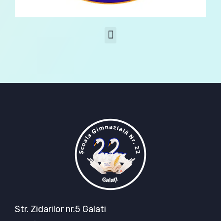
Informații legislative de interes pentru mediul educațional
Str. Zidarilor nr.5 Galati