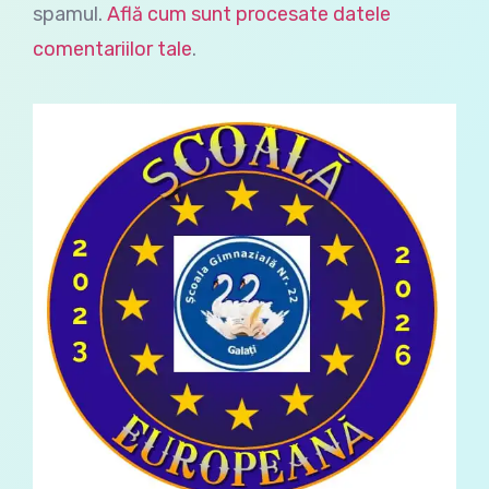
spamul.
Află cum sunt procesate datele
comentariilor tale
.