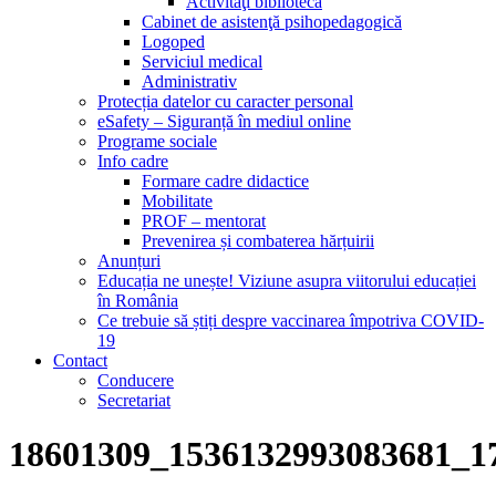
Activităţi bibliotecă
Cabinet de asistenţă psihopedagogică
Logoped
Serviciul medical
Administrativ
Protecția datelor cu caracter personal
eSafety – Siguranță în mediul online
Programe sociale
Info cadre
Formare cadre didactice
Mobilitate
PROF – mentorat
Prevenirea și combaterea hărțuirii
Anunțuri
Educația ne unește! Viziune asupra viitorului educației
în România
Ce trebuie să știți despre vaccinarea împotriva COVID-
19
Contact
Conducere
Secretariat
18601309_1536132993083681_1