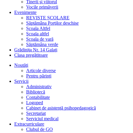
Tinerii şi viitorul
Vocile primăverii
Evenimente
REVISTE ȘCOLARE
Săptămâna Porţilor deschise
Școala Altfel
Şcoala altfel
Scoala de vară
Săptămâna verde
Grădiniţa Nr. 14 Galaţi
Clasa pregătitoare
Noutăţi
Articole diverse
Pentru părinţi
Servicii
Administrativ
Bibliotecă
Contabilitate
Logoped
Cabinet de asistenţă psihopedagogică
Secretariat
Serviciul medical
Extracurriculare
Clubul de GO