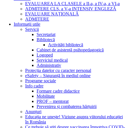
EVALUAREA LA CLASELE a II-a, a IV-a, a VI-a
ADMITERE CLS. a V-a INTENSIV ENGLEZĂ
EVALUARE NAȚIONALĂ
ADMITERE
Informații utile
Servicii
Secretariat
Bibliotecă
Activităţi bibliotecă
Cabinet de asistenţă psihopedagogică
Logoped
Serviciul medical
Administrativ
Protecția datelor cu caracter personal
eSafety – Siguranță în mediul online
Programe sociale
Info cadre
Formare cadre didactice
Mobilitate
PROF – mentorat
Prevenirea și combaterea hărțuirii
Anunțuri
Educația ne unește! Viziune asupra viitorului educației
în România
Ce trebuie să știți despre vaccinarea împotriva COVID-