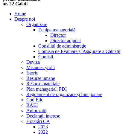
nr. 22 Galați
Home
Despre noi
Organizare
Echipa managerială
Director
Director adjunct
Consiliul de administraţie
Comisia de Evaluare şi Asigurare a Calităţii
Comisii
Deviza
Misiunea şcolii
Istoric
Resurse umane
Resurse materiale
Plan managerial, PDI
Regulament de organizare și funcționare
Cod Etic
RAEI
Autorizații
Declarații interese
Hotărâri CA
2023
2022