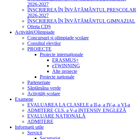
2026-2027
ÎNSCRIEREA ÎN ÎNVĂȚĂMÂNTUL PREȘCOLAR
2026-2027
ÎNSCRIEREA ÎN ÎNVĂȚĂMÂNTUL GIMNAZIAL
Oferta CDȘ
Activități/Olimpiade
Concursuri și olimpiade școlare
Consiliul elevilor
PROIECTE
Proiecte internaționale
ERASMUS+
eTWINNING
Alte proiecte
Proiecte naționale
Parteneriate
Săptămâna verde
Activități școlare
Examene
EVALUAREA LA CLASELE a II-a, a IV-a, a VI-a
ADMITERE CLS. a V-a INTENSIV ENGLEZĂ
EVALUARE NAȚIONALĂ
ADMITERE
Informații utile
Servicii
Secretariat