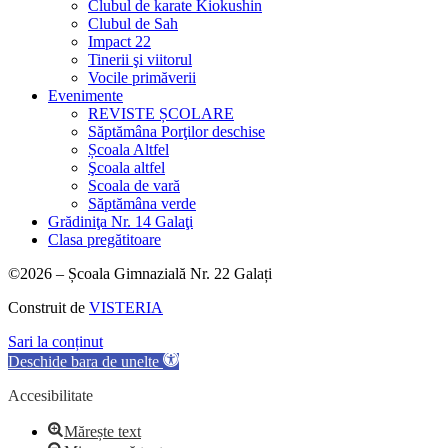
Clubul de karate Kiokushin
Clubul de Sah
Impact 22
Tinerii şi viitorul
Vocile primăverii
Evenimente
REVISTE ȘCOLARE
Săptămâna Porţilor deschise
Școala Altfel
Şcoala altfel
Scoala de vară
Săptămâna verde
Grădiniţa Nr. 14 Galaţi
Clasa pregătitoare
©2026 – Școala Gimnazială Nr. 22 Galați
Construit de
VISTERIA
Sari la conținut
Deschide bara de unelte
Accesibilitate
Mărește text