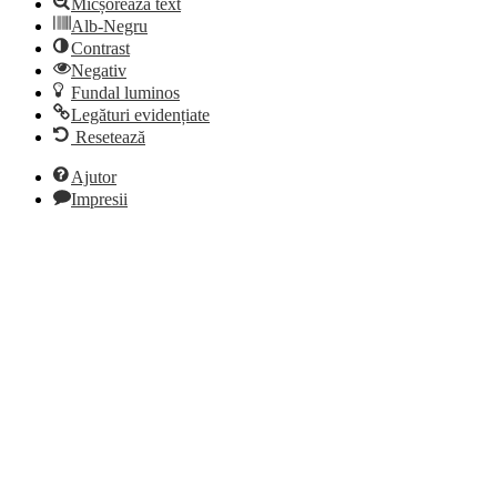
Micșorează text
Alb-Negru
Contrast
Negativ
Fundal luminos
Legături evidențiate
Resetează
Ajutor
Impresii