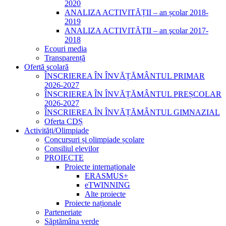
2020
ANALIZA ACTIVITĂȚII – an școlar 2018-
2019
ANALIZA ACTIVITĂŢII – an şcolar 2017-
2018
Ecouri media
Transparență
Ofertă şcolară
ÎNSCRIEREA ÎN ÎNVĂȚĂMÂNTUL PRIMAR
2026-2027
ÎNSCRIEREA ÎN ÎNVĂȚĂMÂNTUL PREȘCOLAR
2026-2027
ÎNSCRIEREA ÎN ÎNVĂȚĂMÂNTUL GIMNAZIAL
Oferta CDȘ
Activități/Olimpiade
Concursuri și olimpiade școlare
Consiliul elevilor
PROIECTE
Proiecte internaționale
ERASMUS+
eTWINNING
Alte proiecte
Proiecte naționale
Parteneriate
Săptămâna verde