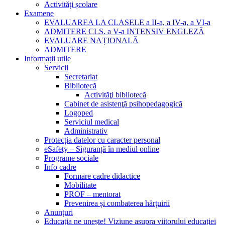
Activități școlare
Examene
EVALUAREA LA CLASELE a II-a, a IV-a, a VI-a
ADMITERE CLS. a V-a INTENSIV ENGLEZĂ
EVALUARE NAȚIONALĂ
ADMITERE
Informații utile
Servicii
Secretariat
Bibliotecă
Activităţi bibliotecă
Cabinet de asistenţă psihopedagogică
Logoped
Serviciul medical
Administrativ
Protecția datelor cu caracter personal
eSafety – Siguranță în mediul online
Programe sociale
Info cadre
Formare cadre didactice
Mobilitate
PROF – mentorat
Prevenirea și combaterea hărțuirii
Anunțuri
Educația ne unește! Viziune asupra viitorului educației