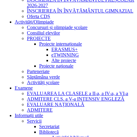
2026-2027
ÎNSCRIEREA ÎN ÎNVĂȚĂMÂNTUL GIMNAZIAL
Oferta CDȘ
Activități/Olimpiade
Concursuri și olimpiade școlare
Consiliul elevilor
PROIECTE
Proiecte internaționale
ERASMUS+
eTWINNING
Alte proiecte
Proiecte naționale
Parteneriate
Săptămâna verde
Activități școlare
Examene
EVALUAREA LA CLASELE a II-a, a IV-a, a VI-a
ADMITERE CLS. a V-a INTENSIV ENGLEZĂ
EVALUARE NAȚIONALĂ
ADMITERE
Informații utile
Servicii
Secretariat
Bibliotecă