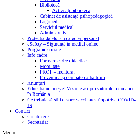
Bibliotecă
Activităţi bibliotecă
Cabinet de asistenţă psihopedagogică
Logoped
Serviciul medical
Administrativ
Protecția datelor cu caracter personal
eSafety – Siguranță în mediul online
Programe sociale
Info cadre
Formare cadre didactice
Mobilitate
PROF – mentorat
Prevenirea și combaterea hărțuirii
Anunțuri
Educația ne unește! Viziune asupra viitorului educației
în România
Ce trebuie să știți despre vaccinarea împotriva COVID-
19
Contact
Conducere
Secretariat
Meniu