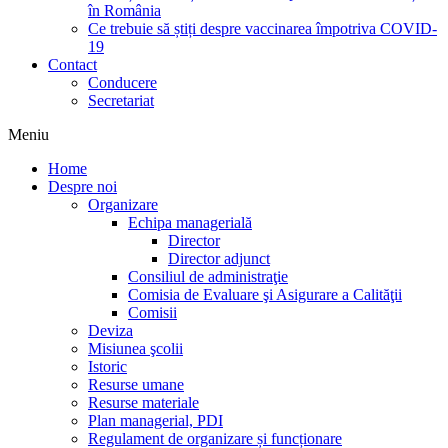
în România
Ce trebuie să știți despre vaccinarea împotriva COVID-
19
Contact
Conducere
Secretariat
Meniu
Home
Despre noi
Organizare
Echipa managerială
Director
Director adjunct
Consiliul de administraţie
Comisia de Evaluare şi Asigurare a Calităţii
Comisii
Deviza
Misiunea şcolii
Istoric
Resurse umane
Resurse materiale
Plan managerial, PDI
Regulament de organizare și funcționare