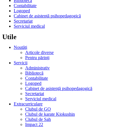
Bibliotecă
Contabilitate
Logoped
Cabinet de asistenţă psihopedagogică
Secretariat
Serviciul medical
Utile
Noutăţi
Articole diverse
Pentru părinţi
Servicii
Administrativ
Bibliotecă
Contabilitate
Logoped
Cabinet de asistenţă psihopedagogică
Secretariat
Serviciul medical
Extracurriculare
Clubul de GO
Clubul de karate Kiokushin
Clubul de Sah
Impact 22