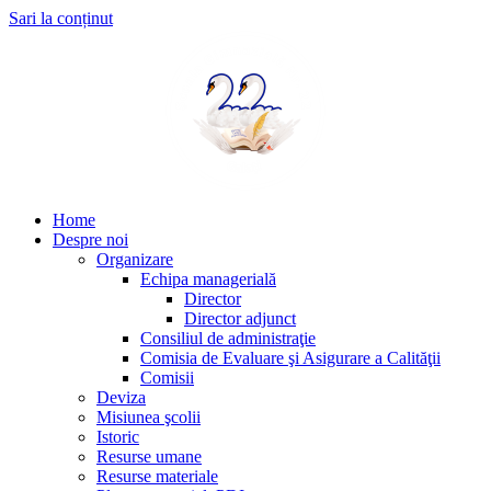
Sari la conținut
Home
Despre noi
Organizare
Echipa managerială
Director
Director adjunct
Consiliul de administraţie
Comisia de Evaluare şi Asigurare a Calităţii
Comisii
Deviza
Misiunea şcolii
Istoric
Resurse umane
Resurse materiale