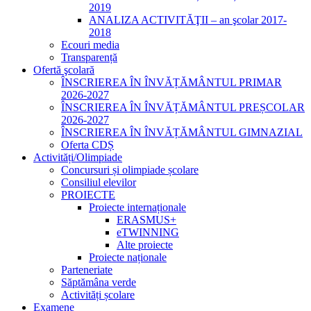
2019
ANALIZA ACTIVITĂŢII – an şcolar 2017-
2018
Ecouri media
Transparență
Ofertă şcolară
ÎNSCRIEREA ÎN ÎNVĂȚĂMÂNTUL PRIMAR
2026-2027
ÎNSCRIEREA ÎN ÎNVĂȚĂMÂNTUL PREȘCOLAR
2026-2027
ÎNSCRIEREA ÎN ÎNVĂȚĂMÂNTUL GIMNAZIAL
Oferta CDȘ
Activități/Olimpiade
Concursuri și olimpiade școlare
Consiliul elevilor
PROIECTE
Proiecte internaționale
ERASMUS+
eTWINNING
Alte proiecte
Proiecte naționale
Parteneriate
Săptămâna verde
Activități școlare
Examene