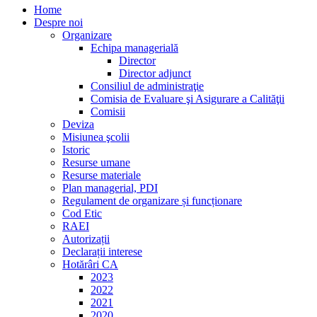
Home
Despre noi
Organizare
Echipa managerială
Director
Director adjunct
Consiliul de administraţie
Comisia de Evaluare şi Asigurare a Calităţii
Comisii
Deviza
Misiunea şcolii
Istoric
Resurse umane
Resurse materiale
Plan managerial, PDI
Regulament de organizare și funcționare
Cod Etic
RAEI
Autorizații
Declarații interese
Hotărâri CA
2023
2022
2021
2020