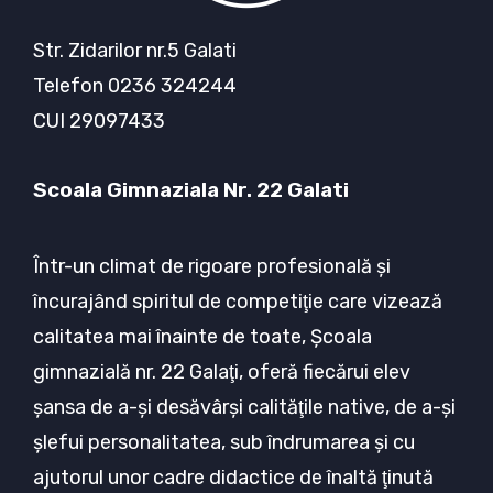
Str. Zidarilor nr.5 Galati
Telefon 0236 324244
CUI 29097433
Scoala Gimnaziala Nr. 22 Galati
Într-un climat de rigoare profesională şi
încurajând spiritul de competiţie care vizează
calitatea mai înainte de toate, Şcoala
gimnazială nr. 22 Galaţi, oferă fiecărui elev
şansa de a-şi desăvârşi calităţile native, de a-şi
şlefui personalitatea, sub îndrumarea şi cu
ajutorul unor cadre didactice de înaltă ţinută