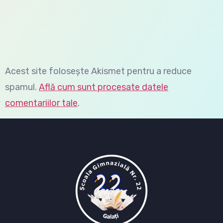
Acest site folosește Akismet pentru a reduce
spamul.
Află cum sunt procesate datele
comentariilor tale
.