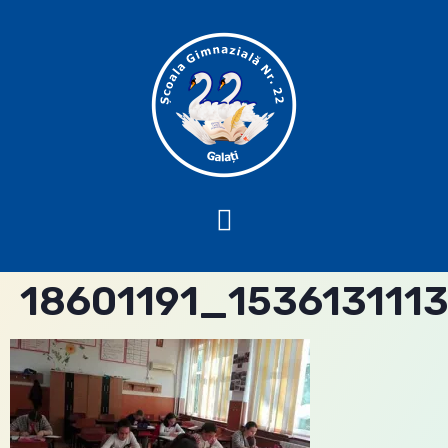
18601191_153613111