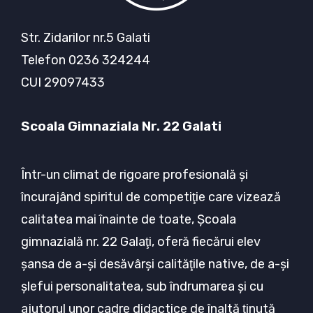
Str. Zidarilor nr.5 Galati
Telefon 0236 324244
CUI 29097433
Scoala Gimnaziala Nr. 22 Galati
Într-un climat de rigoare profesională şi
încurajând spiritul de competiţie care vizează
calitatea mai înainte de toate, Şcoala
gimnazială nr. 22 Galaţi, oferă fiecărui elev
şansa de a-şi desăvârşi calităţile native, de a-şi
şlefui personalitatea, sub îndrumarea şi cu
ajutorul unor cadre didactice de înaltă ţinută