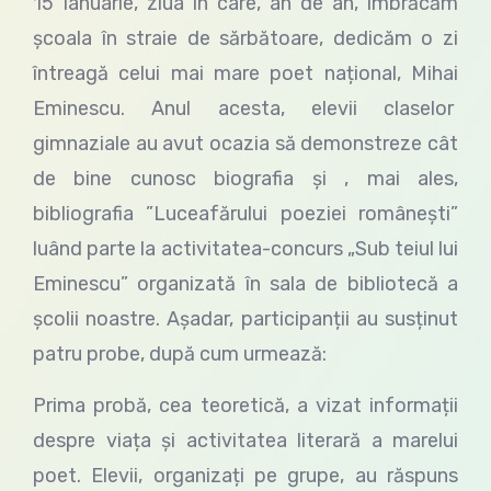
15 Ianuarie, ziua în care, an de an, îmbrăcăm
școala în straie de sărbătoare, dedicăm o zi
întreagă celui mai mare poet național, Mihai
Eminescu. Anul acesta, elevii claselor
gimnaziale au avut ocazia să demonstreze cât
de bine cunosc biografia și , mai ales,
bibliografia ”Luceafărului poeziei românești”
luând parte la activitatea-concurs „Sub teiul lui
Eminescu” organizată în sala de bibliotecă a
școlii noastre. Așadar, participanții au susținut
patru probe, după cum urmează:
Prima probă, cea teoretică, a vizat informații
despre viața și activitatea literară a marelui
poet. Elevii, organizați pe grupe, au răspuns