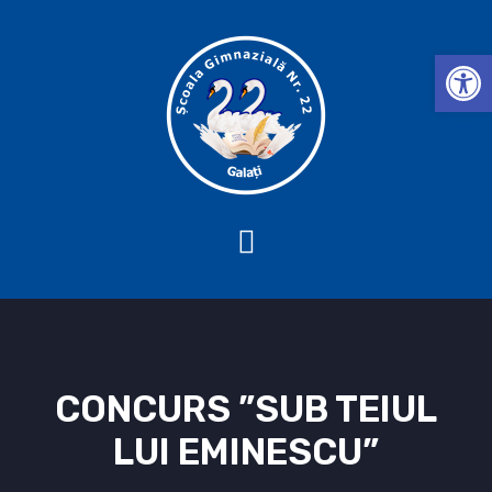
Deschide b
CONCURS ”SUB TEIUL
LUI EMINESCU”