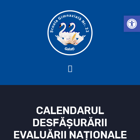
Deschide b
CALENDARUL
DESFĂȘURĂRII
EVALUĂRII NAȚIONALE