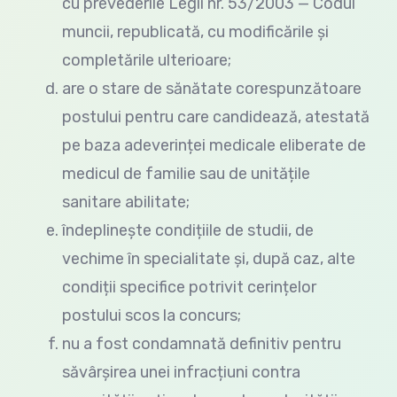
cu prevederile Legii nr. 53/2003 — Codul
muncii, republicată, cu modificările și
completările ulterioare;
are o stare de sănătate corespunzătoare
postului pentru care candidează, atestată
pe baza adeverinței medicale eliberate de
medicul de familie sau de unitățile
sanitare abilitate;
îndeplinește condițiile de studii, de
vechime în specialitate și, după caz, alte
condiții specifice potrivit cerințelor
postului scos la concurs;
nu a fost condamnată definitiv pentru
săvârșirea unei infracțiuni contra