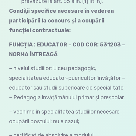
prevăzute la art. 35 alin. (1) lit. h).
Condiţii specifice necesare în vederea
participării la concurs și a ocupării
funcției contractuale:
FUNCȚIA : EDUCATOR – COD COR: 531203 –
NORMA ÎNTREAGĂ
– nivelul studiilor: Liceu pedagogic,
specialitatea educator-puericultor, învățător –
educator sau studii superioare de specialitate
– Pedagogia învățămânului primar și preșcolar.
– vechime în specialitatea studiilor necesare
ocupării postului: nu e cazul;
– certificat de absolvire a modului