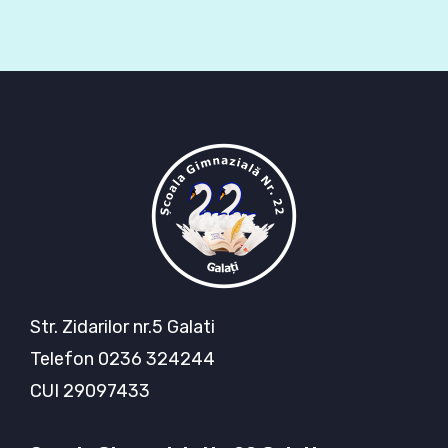
Informații legislative de interes pentru mediul educațional
Str. Zidarilor nr.5 Galati
Telefon 0236 324244
CUI 29097433