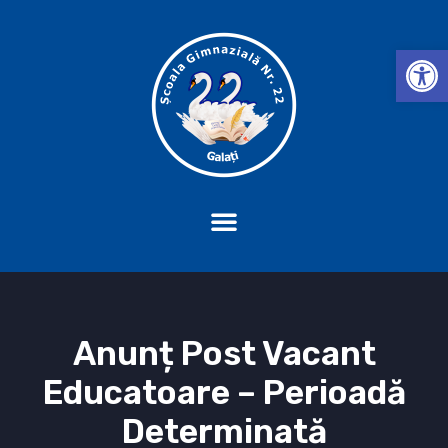
Deschide b
Anunț Post Vacant
Educatoare – Perioadă
Determinată