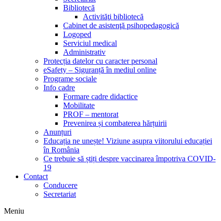
Bibliotecă
Activităţi bibliotecă
Cabinet de asistenţă psihopedagogică
Logoped
Serviciul medical
Administrativ
Protecția datelor cu caracter personal
eSafety – Siguranță în mediul online
Programe sociale
Info cadre
Formare cadre didactice
Mobilitate
PROF – mentorat
Prevenirea și combaterea hărțuirii
Anunțuri
Educația ne unește! Viziune asupra viitorului educației
în România
Ce trebuie să știți despre vaccinarea împotriva COVID-
19
Contact
Conducere
Secretariat
Meniu