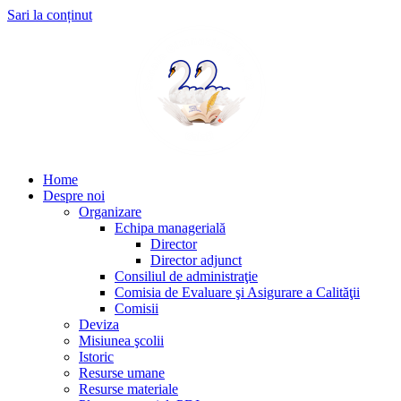
Sari la conținut
Home
Despre noi
Organizare
Echipa managerială
Director
Director adjunct
Consiliul de administraţie
Comisia de Evaluare şi Asigurare a Calităţii
Comisii
Deviza
Misiunea şcolii
Istoric
Resurse umane
Resurse materiale