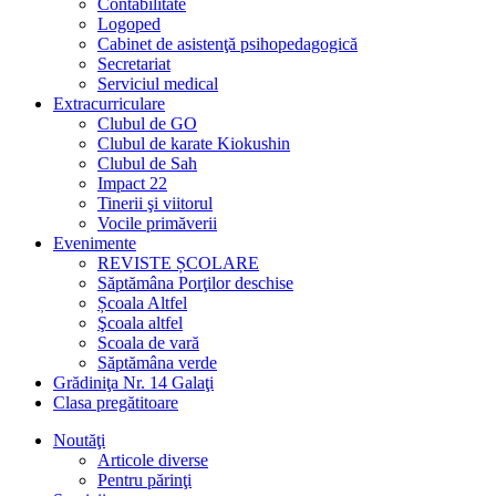
Contabilitate
Logoped
Cabinet de asistenţă psihopedagogică
Secretariat
Serviciul medical
Extracurriculare
Clubul de GO
Clubul de karate Kiokushin
Clubul de Sah
Impact 22
Tinerii şi viitorul
Vocile primăverii
Evenimente
REVISTE ȘCOLARE
Săptămâna Porţilor deschise
Școala Altfel
Şcoala altfel
Scoala de vară
Săptămâna verde
Grădiniţa Nr. 14 Galaţi
Clasa pregătitoare
Noutăţi
Articole diverse
Pentru părinţi