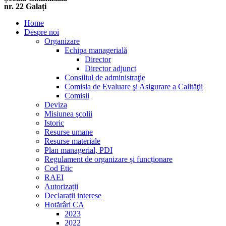
nr. 22 Galați
Home
Despre noi
Organizare
Echipa managerială
Director
Director adjunct
Consiliul de administraţie
Comisia de Evaluare şi Asigurare a Calităţii
Comisii
Deviza
Misiunea şcolii
Istoric
Resurse umane
Resurse materiale
Plan managerial, PDI
Regulament de organizare și funcționare
Cod Etic
RAEI
Autorizații
Declarații interese
Hotărâri CA
2023
2022