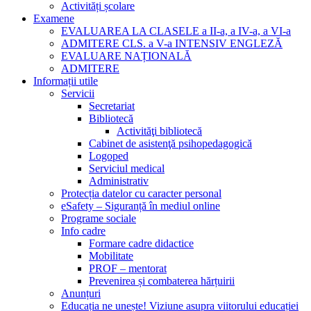
Activități școlare
Examene
EVALUAREA LA CLASELE a II-a, a IV-a, a VI-a
ADMITERE CLS. a V-a INTENSIV ENGLEZĂ
EVALUARE NAȚIONALĂ
ADMITERE
Informații utile
Servicii
Secretariat
Bibliotecă
Activităţi bibliotecă
Cabinet de asistenţă psihopedagogică
Logoped
Serviciul medical
Administrativ
Protecția datelor cu caracter personal
eSafety – Siguranță în mediul online
Programe sociale
Info cadre
Formare cadre didactice
Mobilitate
PROF – mentorat
Prevenirea și combaterea hărțuirii
Anunțuri
Educația ne unește! Viziune asupra viitorului educației