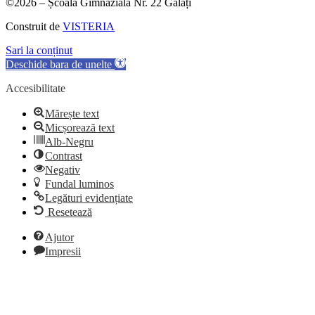
©2026 – Școala Gimnazială Nr. 22 Galați
Construit de
VISTERIA
Sari la conținut
Deschide bara de unelte
Accesibilitate
Mărește text
Micșorează text
Alb-Negru
Contrast
Negativ
Fundal luminos
Legături evidențiate
Resetează
Ajutor
Impresii