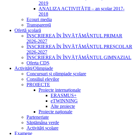
2019
ANALIZA ACTIVITĂŢII – an şcolar 2017-
2018
Ecouri media
Transparență
Ofertă şcolară
ÎNSCRIEREA ÎN ÎNVĂȚĂMÂNTUL PRIMAR
2026-2027
ÎNSCRIEREA ÎN ÎNVĂȚĂMÂNTUL PREȘCOLAR
2026-2027
ÎNSCRIEREA ÎN ÎNVĂȚĂMÂNTUL GIMNAZIAL
Oferta CDȘ
Activități/Olimpiade
Concursuri și olimpiade școlare
Consiliul elevilor
PROIECTE
Proiecte internaționale
ERASMUS+
eTWINNING
Alte proiecte
Proiecte naționale
Parteneriate
Săptămâna verde
Activități școlare
Examene