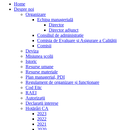
Home
Despre noi
Organizare
Echipa managerială
Director
Director adjunct
Consiliul de administraţie
Comisia de Evaluare şi Asigurare a Calităţii
Comisii
Deviza
Misiunea şcolii
Istoric
Resurse umane
Resurse materiale
Plan managerial, PDI
Regulament de organizare și funcționare
Cod Etic
RAEI
Autorizații
Declarații interese
Hotărâri CA
2023
2022
2021
2020