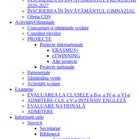
2026-2027
ÎNSCRIEREA ÎN ÎNVĂȚĂMÂNTUL GIMNAZIAL
Oferta CDȘ
Activități/Olimpiade
Concursuri și olimpiade școlare
Consiliul elevilor
PROIECTE
Proiecte internaționale
ERASMUS+
eTWINNING
Alte proiecte
Proiecte naționale
Parteneriate
Săptămâna verde
Activități școlare
Examene
EVALUAREA LA CLASELE a II-a, a IV-a, a VI-a
ADMITERE CLS. a V-a INTENSIV ENGLEZĂ
EVALUARE NAȚIONALĂ
ADMITERE
Informații utile
Servicii
Secretariat
Bibliotecă