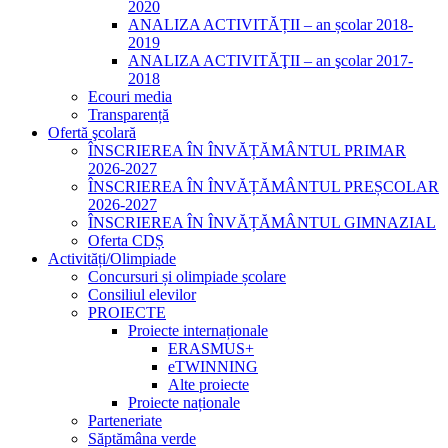
2020
ANALIZA ACTIVITĂȚII – an școlar 2018-
2019
ANALIZA ACTIVITĂŢII – an şcolar 2017-
2018
Ecouri media
Transparență
Ofertă şcolară
ÎNSCRIEREA ÎN ÎNVĂȚĂMÂNTUL PRIMAR
2026-2027
ÎNSCRIEREA ÎN ÎNVĂȚĂMÂNTUL PREȘCOLAR
2026-2027
ÎNSCRIEREA ÎN ÎNVĂȚĂMÂNTUL GIMNAZIAL
Oferta CDȘ
Activități/Olimpiade
Concursuri și olimpiade școlare
Consiliul elevilor
PROIECTE
Proiecte internaționale
ERASMUS+
eTWINNING
Alte proiecte
Proiecte naționale
Parteneriate
Săptămâna verde