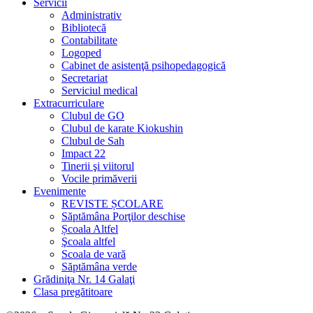
Servicii
Administrativ
Bibliotecă
Contabilitate
Logoped
Cabinet de asistenţă psihopedagogică
Secretariat
Serviciul medical
Extracurriculare
Clubul de GO
Clubul de karate Kiokushin
Clubul de Sah
Impact 22
Tinerii şi viitorul
Vocile primăverii
Evenimente
REVISTE ȘCOLARE
Săptămâna Porţilor deschise
Școala Altfel
Şcoala altfel
Scoala de vară
Săptămâna verde
Grădiniţa Nr. 14 Galaţi
Clasa pregătitoare