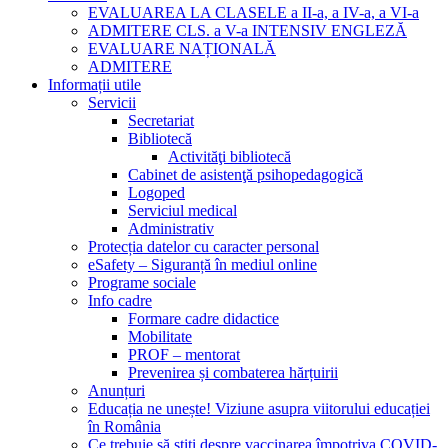
EVALUAREA LA CLASELE a II-a, a IV-a, a VI-a
ADMITERE CLS. a V-a INTENSIV ENGLEZĂ
EVALUARE NAȚIONALĂ
ADMITERE
Informații utile
Servicii
Secretariat
Bibliotecă
Activităţi bibliotecă
Cabinet de asistenţă psihopedagogică
Logoped
Serviciul medical
Administrativ
Protecția datelor cu caracter personal
eSafety – Siguranță în mediul online
Programe sociale
Info cadre
Formare cadre didactice
Mobilitate
PROF – mentorat
Prevenirea și combaterea hărțuirii
Anunțuri
Educația ne unește! Viziune asupra viitorului educației
în România
Ce trebuie să știți despre vaccinarea împotriva COVID-