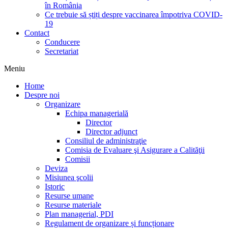
în România
Ce trebuie să știți despre vaccinarea împotriva COVID-
19
Contact
Conducere
Secretariat
Meniu
Home
Despre noi
Organizare
Echipa managerială
Director
Director adjunct
Consiliul de administraţie
Comisia de Evaluare şi Asigurare a Calităţii
Comisii
Deviza
Misiunea şcolii
Istoric
Resurse umane
Resurse materiale
Plan managerial, PDI
Regulament de organizare și funcționare