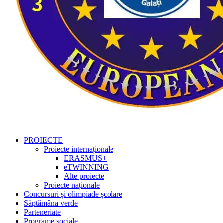
PROIECTE
Proiecte internaționale
ERASMUS+
eTWINNING
Alte proiecte
Proiecte naționale
Concursuri și olimpiade școlare
Săptămâna verde
Parteneriate
Programe sociale