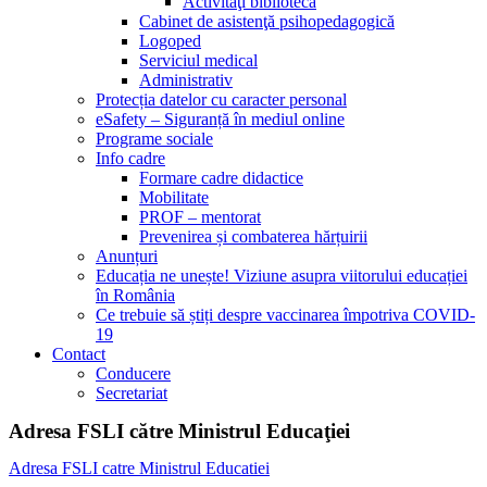
Activităţi bibliotecă
Cabinet de asistenţă psihopedagogică
Logoped
Serviciul medical
Administrativ
Protecția datelor cu caracter personal
eSafety – Siguranță în mediul online
Programe sociale
Info cadre
Formare cadre didactice
Mobilitate
PROF – mentorat
Prevenirea și combaterea hărțuirii
Anunțuri
Educația ne unește! Viziune asupra viitorului educației
în România
Ce trebuie să știți despre vaccinarea împotriva COVID-
19
Contact
Conducere
Secretariat
Adresa FSLI către Ministrul Educaţiei
Adresa FSLI catre Ministrul Educatiei