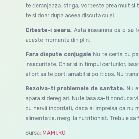
te deranjeaza: striga, vorbeste prea mult si 
te si doar dupa aceea discuta cu el.
Citeste-i seara
.
Asta inseamna ca o sa te 
aceste momente din plin.
Fara dispute conjugale
Nu te certa cu par
insecuritate. Chiar si in timpul certurilor, las
efort sa te porti amabil si politicos. Nu trans
Rezolva-ti problemele de santate
.
Nu e
apara si dereglari.
Nu le lasa sa-ti conduca vi
cu nervii incordati, daca ai impreisa ca nu 
alimentatie, mergi la nutritionist. Trebuie sa 
Sursa:
MAMI.RO