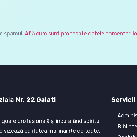
ce spamul.
Află cum sunt procesate datele comentariilo
iala Nr. 22 Galati
Servicii
Adminis
rigoare profesională şi încurajând spiritul
Bibliot
e vizează calitatea mai înainte de toate,