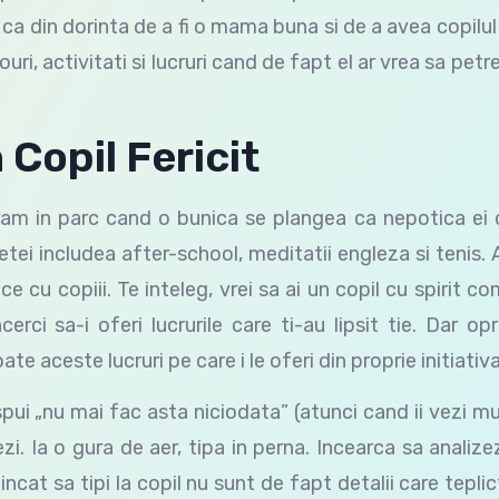
au, ca din dorinta de a fi o mama buna si de a avea copilu
douri, activitati si lucruri cand de fapt el ar vrea sa pet
 Copil Fericit
am in parc cand o bunica se plangea ca nepotica ei 
etei includea after-school, meditatii engleza si tenis.
 cu copiii. Te inteleg, vrei sa ai un copil cu spirit co
erci sa-i oferi lucrurile care ti-au lipsit tie. Dar op
te aceste lucruri pe care i le oferi din proprie initiativa
i spui „nu mai fac asta niciodata” (atunci cand ii vezi m
zi. Ia o gura de aer, tipa in perna. Incearca sa analiz
 incat sa tipi la copil nu sunt de fapt detalii care teplic