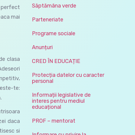
Săptămâna verde
l perfect
reaca mai
Parteneriate
Programe sociale
Anunțuri
de clasa
CRED ÎN EDUCAȚIE
 Adeseori
Protecția datelor cu caracter
mpetitiv,
personal
reste-te:
Informații legislative de
.
interes pentru mediul
educațional
utrisoara
PROF – mentorat
ezei daca
tisesc si
Informare cu privire la