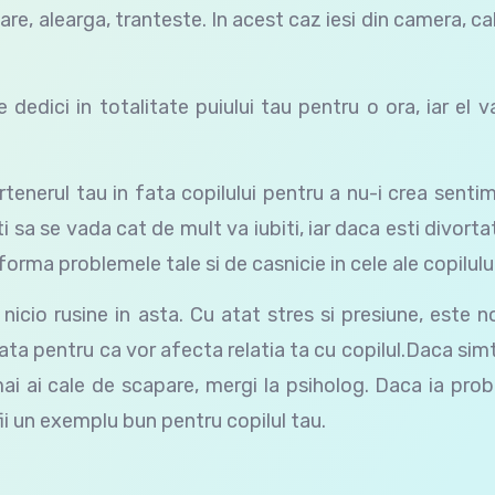
tare, alearga, tranteste. In acest caz iesi din camera, 
dedici in totalitate puiului tau pentru o ora, iar el 
tenerul tau in fata copilului pentru a nu-i crea senti
ati sa se vada cat de mult va iubiti, iar daca esti divorta
forma problemele tale si de casnicie in cele ale copilului
 nicio rusine in asta. Cu atat stres si presiune, este 
ata pentru ca vor afecta relatia ta cu copilul.Daca simt
mai ai cale de scapare, mergi la psiholog. Daca ia pro
fii un exemplu bun pentru copilul tau.