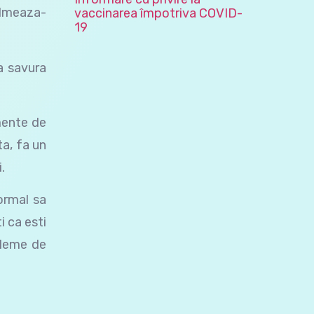
calmeaza-
vaccinarea împotriva COVID-
19
va savura
mente de
ta, fa un
.
normal sa
i ca esti
bleme de