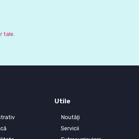
r tale
.
Utile
trativ
Noutăţi
ecă
Servicii