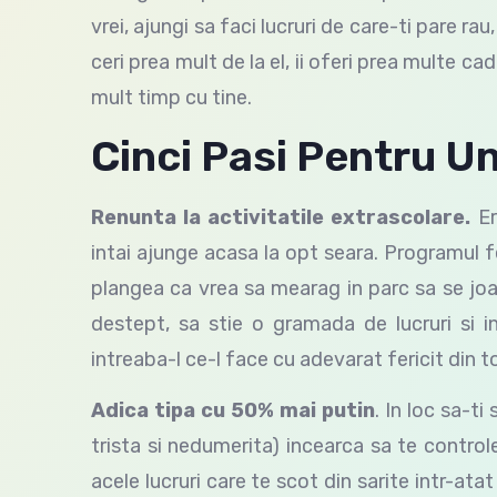
vrei, ajungi sa faci lucruri de care-ti pare r
ceri prea mult de la el, ii oferi prea multe ca
mult timp cu tine.
Cinci Pasi Pentru Un
Renunta la activitatile extrascolare.
Er
intai ajunge acasa la opt seara. Programul f
plangea ca vrea sa mearag in parc sa se joace
destept, sa stie o gramada de lucruri si inc
intreaba-l ce-l face cu adevarat fericit din toa
Adica tipa cu 50% mai putin
. In loc sa-t
trista si nedumerita) incearca sa te controle
acele lucruri care te scot din sarite intr-atat