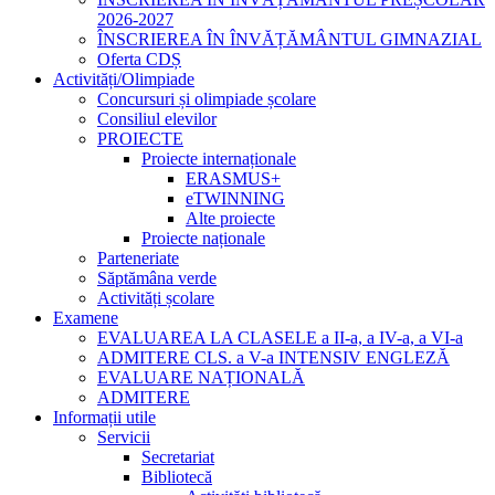
2026-2027
ÎNSCRIEREA ÎN ÎNVĂȚĂMÂNTUL GIMNAZIAL
Oferta CDȘ
Activități/Olimpiade
Concursuri și olimpiade școlare
Consiliul elevilor
PROIECTE
Proiecte internaționale
ERASMUS+
eTWINNING
Alte proiecte
Proiecte naționale
Parteneriate
Săptămâna verde
Activități școlare
Examene
EVALUAREA LA CLASELE a II-a, a IV-a, a VI-a
ADMITERE CLS. a V-a INTENSIV ENGLEZĂ
EVALUARE NAȚIONALĂ
ADMITERE
Informații utile
Servicii
Secretariat
Bibliotecă