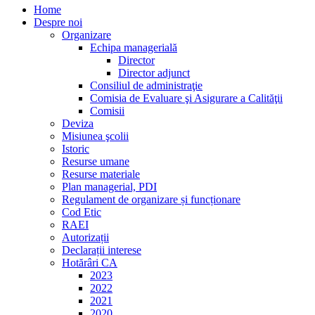
Home
Despre noi
Organizare
Echipa managerială
Director
Director adjunct
Consiliul de administraţie
Comisia de Evaluare şi Asigurare a Calităţii
Comisii
Deviza
Misiunea şcolii
Istoric
Resurse umane
Resurse materiale
Plan managerial, PDI
Regulament de organizare și funcționare
Cod Etic
RAEI
Autorizații
Declarații interese
Hotărâri CA
2023
2022
2021
2020