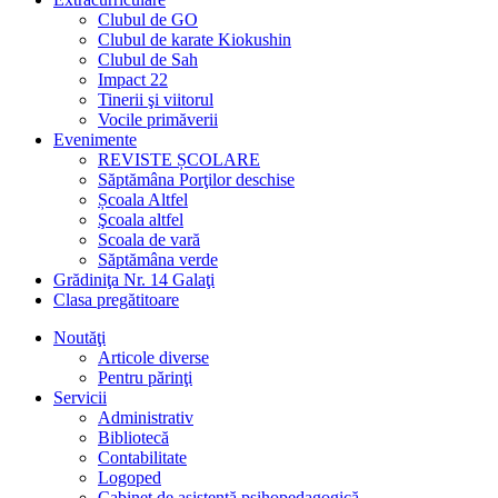
Clubul de GO
Clubul de karate Kiokushin
Clubul de Sah
Impact 22
Tinerii şi viitorul
Vocile primăverii
Evenimente
REVISTE ȘCOLARE
Săptămâna Porţilor deschise
Școala Altfel
Şcoala altfel
Scoala de vară
Săptămâna verde
Grădiniţa Nr. 14 Galaţi
Clasa pregătitoare
Noutăţi
Articole diverse
Pentru părinţi
Servicii
Administrativ
Bibliotecă
Contabilitate
Logoped
Cabinet de asistenţă psihopedagogică