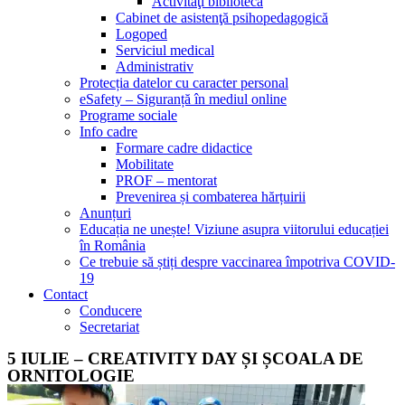
Activităţi bibliotecă
Cabinet de asistenţă psihopedagogică
Logoped
Serviciul medical
Administrativ
Protecția datelor cu caracter personal
eSafety – Siguranță în mediul online
Programe sociale
Info cadre
Formare cadre didactice
Mobilitate
PROF – mentorat
Prevenirea și combaterea hărțuirii
Anunțuri
Educația ne unește! Viziune asupra viitorului educației
în România
Ce trebuie să știți despre vaccinarea împotriva COVID-
19
Contact
Conducere
Secretariat
5 IULIE – CREATIVITY DAY ȘI ȘCOALA DE
ORNITOLOGIE