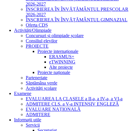
2026-2027
ÎNSCRIEREA ÎN ÎNVĂȚĂMÂNTUL PREȘCOLAR
2026-2027
ÎNSCRIEREA ÎN ÎNVĂȚĂMÂNTUL GIMNAZIAL
Oferta CDȘ
Activități/Olimpiade
Concursuri și olimpiade școlare
Consiliul elevilor
PROIECTE
Proiecte internaționale
ERASMUS+
eTWINNING
Alte proiecte
Proiecte naționale
Parteneriate
Săptămâna verde
Activități școlare
Examene
EVALUAREA LA CLASELE a II-a, a IV-a, a VI-a
ADMITERE CLS. a V-a INTENSIV ENGLEZĂ
EVALUARE NAȚIONALĂ
ADMITERE
Informații utile
Servicii
Secretariat