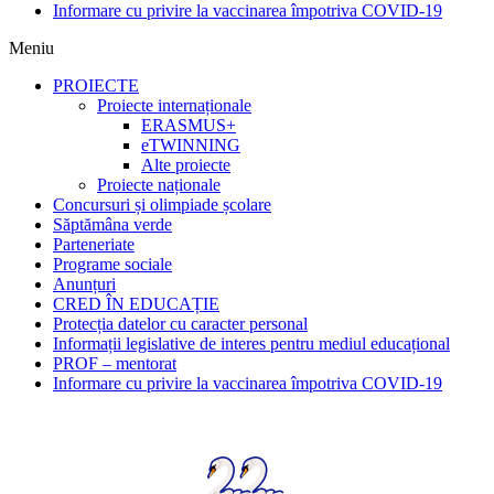
Informare cu privire la vaccinarea împotriva COVID-19
Meniu
PROIECTE
Proiecte internaționale
ERASMUS+
eTWINNING
Alte proiecte
Proiecte naționale
Concursuri și olimpiade școlare
Săptămâna verde
Parteneriate
Programe sociale
Anunțuri
CRED ÎN EDUCAȚIE
Protecția datelor cu caracter personal
Informații legislative de interes pentru mediul educațional
PROF – mentorat
Informare cu privire la vaccinarea împotriva COVID-19