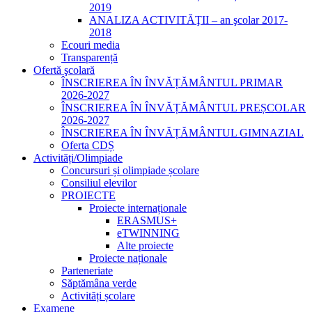
2019
ANALIZA ACTIVITĂŢII – an şcolar 2017-
2018
Ecouri media
Transparență
Ofertă şcolară
ÎNSCRIEREA ÎN ÎNVĂȚĂMÂNTUL PRIMAR
2026-2027
ÎNSCRIEREA ÎN ÎNVĂȚĂMÂNTUL PREȘCOLAR
2026-2027
ÎNSCRIEREA ÎN ÎNVĂȚĂMÂNTUL GIMNAZIAL
Oferta CDȘ
Activități/Olimpiade
Concursuri și olimpiade școlare
Consiliul elevilor
PROIECTE
Proiecte internaționale
ERASMUS+
eTWINNING
Alte proiecte
Proiecte naționale
Parteneriate
Săptămâna verde
Activități școlare
Examene