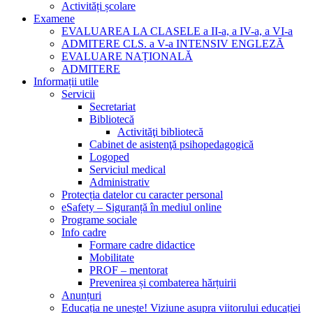
Activități școlare
Examene
EVALUAREA LA CLASELE a II-a, a IV-a, a VI-a
ADMITERE CLS. a V-a INTENSIV ENGLEZĂ
EVALUARE NAȚIONALĂ
ADMITERE
Informații utile
Servicii
Secretariat
Bibliotecă
Activităţi bibliotecă
Cabinet de asistenţă psihopedagogică
Logoped
Serviciul medical
Administrativ
Protecția datelor cu caracter personal
eSafety – Siguranță în mediul online
Programe sociale
Info cadre
Formare cadre didactice
Mobilitate
PROF – mentorat
Prevenirea și combaterea hărțuirii
Anunțuri
Educația ne unește! Viziune asupra viitorului educației