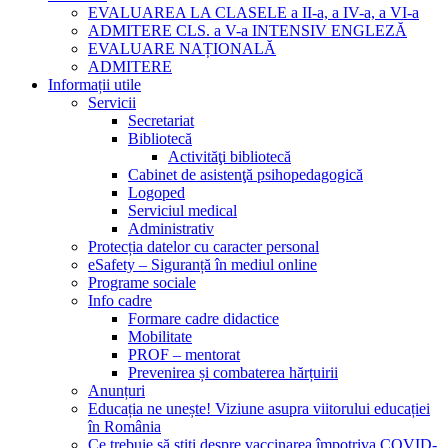
EVALUAREA LA CLASELE a II-a, a IV-a, a VI-a
ADMITERE CLS. a V-a INTENSIV ENGLEZĂ
EVALUARE NAȚIONALĂ
ADMITERE
Informații utile
Servicii
Secretariat
Bibliotecă
Activităţi bibliotecă
Cabinet de asistenţă psihopedagogică
Logoped
Serviciul medical
Administrativ
Protecția datelor cu caracter personal
eSafety – Siguranță în mediul online
Programe sociale
Info cadre
Formare cadre didactice
Mobilitate
PROF – mentorat
Prevenirea și combaterea hărțuirii
Anunțuri
Educația ne unește! Viziune asupra viitorului educației
în România
Ce trebuie să știți despre vaccinarea împotriva COVID-