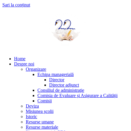
Sari la conținut
Home
Despre noi
Organizare
Echipa managerială
Director
Director adjunct
Consiliul de administraţie
Comisia de Evaluare şi Asigurare a Calităţii
Comisii
Deviza
Misiunea şcolii
Istoric
Resurse umane
Resurse materiale