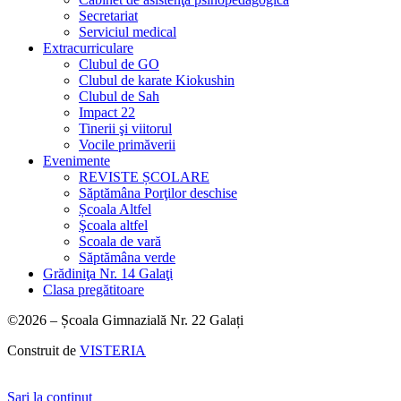
Secretariat
Serviciul medical
Extracurriculare
Clubul de GO
Clubul de karate Kiokushin
Clubul de Sah
Impact 22
Tinerii şi viitorul
Vocile primăverii
Evenimente
REVISTE ȘCOLARE
Săptămâna Porţilor deschise
Școala Altfel
Şcoala altfel
Scoala de vară
Săptămâna verde
Grădiniţa Nr. 14 Galaţi
Clasa pregătitoare
©2026 – Școala Gimnazială Nr. 22 Galați
Construit de
VISTERIA
Sari la conținut