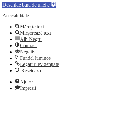
Deschide bara de unelte
Accesibilitate
Mărește text
Micșorează text
Alb-Negru
Contrast
Negativ
Fundal luminos
Legături evidențiate
Resetează
Ajutor
Impresii