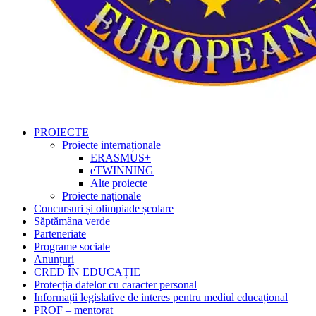
PROIECTE
Proiecte internaționale
ERASMUS+
eTWINNING
Alte proiecte
Proiecte naționale
Concursuri și olimpiade școlare
Săptămâna verde
Parteneriate
Programe sociale
Anunțuri
CRED ÎN EDUCAȚIE
Protecția datelor cu caracter personal
Informații legislative de interes pentru mediul educațional
PROF – mentorat