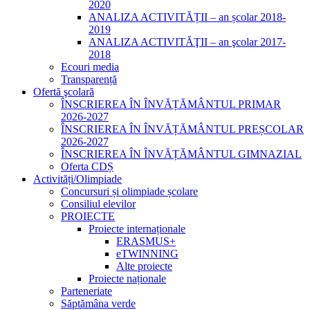
2020
ANALIZA ACTIVITĂȚII – an școlar 2018-
2019
ANALIZA ACTIVITĂŢII – an şcolar 2017-
2018
Ecouri media
Transparență
Ofertă şcolară
ÎNSCRIEREA ÎN ÎNVĂȚĂMÂNTUL PRIMAR
2026-2027
ÎNSCRIEREA ÎN ÎNVĂȚĂMÂNTUL PREȘCOLAR
2026-2027
ÎNSCRIEREA ÎN ÎNVĂȚĂMÂNTUL GIMNAZIAL
Oferta CDȘ
Activități/Olimpiade
Concursuri și olimpiade școlare
Consiliul elevilor
PROIECTE
Proiecte internaționale
ERASMUS+
eTWINNING
Alte proiecte
Proiecte naționale
Parteneriate
Săptămâna verde