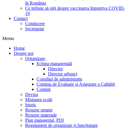
în România
Ce trebuie să știți despre vaccinarea împotriva COVID-
19
Contact
Conducere
Secretariat
Meniu
Home
Despre noi
Organizare
Echipa managerială
Director
Director adjunct
Consiliul de administraţie
Comisia de Evaluare şi Asigurare a Calităţii
Comisii
Deviza
Misiunea şcolii
Istoric
Resurse umane
Resurse materiale
Plan managerial, PDI
Regulament de organizare și funcționare