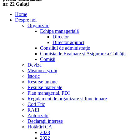
nr. 22 Galați
Home
Despre noi
Organizare
Echipa managerială
Director
Director adjunct
Consiliul de administraţie
Comisia de Evaluare şi Asigurare a Calităţii
Comisii
Deviza
Misiunea şcolii
Istoric
Resurse umane
Resurse materiale
Plan managerial, PDI
Regulament de organizare și funcționare
Cod Etic
RAEI
Autorizații
Declarații interese
Hotărâri CA
2023
2022