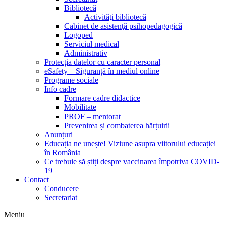
Bibliotecă
Activităţi bibliotecă
Cabinet de asistenţă psihopedagogică
Logoped
Serviciul medical
Administrativ
Protecția datelor cu caracter personal
eSafety – Siguranță în mediul online
Programe sociale
Info cadre
Formare cadre didactice
Mobilitate
PROF – mentorat
Prevenirea și combaterea hărțuirii
Anunțuri
Educația ne unește! Viziune asupra viitorului educației
în România
Ce trebuie să știți despre vaccinarea împotriva COVID-
19
Contact
Conducere
Secretariat
Meniu