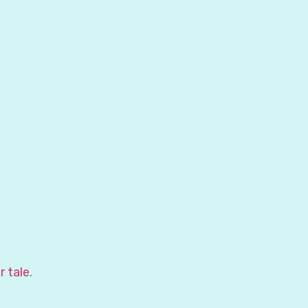
r tale
.