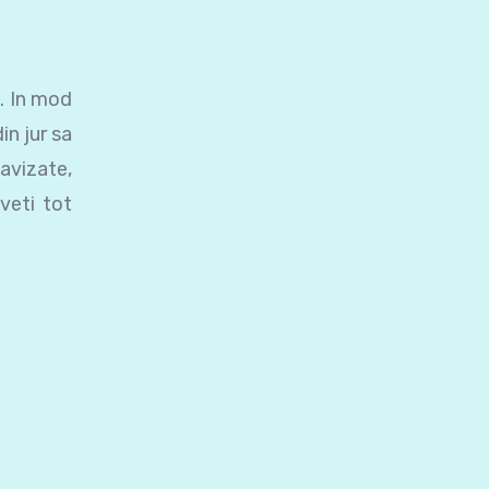
e. In mod
in jur sa
 avizate,
aveti tot