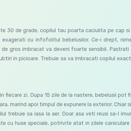
peste 30 de grade, copilul tau poarta caciulita pe cap 
a exagerati cu infofolitul bebelusilor. Ce-i drept, nim
 de gros imbracat va deveni foarte sensibil. Pastrati 
tiri in picioare. Trebuie sa va imbracati copilul exac
in fiecare zi. Dupa 15 zile de la nastere, bebelusii pot fi
ara, marind apoi timpul de expunere la exterior. Chiar si 
lul trebuie sa iasa la aer. Doar asa veti reusi sa-l imun
e cu huse speciale, potrivite atat in zilele caniculare 