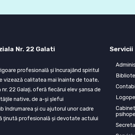
iala Nr. 22 Galati
Servicii
Adminis
rigoare profesională şi încurajând spiritul
Bibliot
e vizează calitatea mai înainte de toate,
Contabi
nr. 22 Galaţi, oferă fiecărui elev şansa de
Logop
tăţile native, de a-şi şlefui
Cabinet
ub îndrumarea şi cu ajutorul unor cadre
psihop
ă ţinută profesională şi devotate actului
Secreta