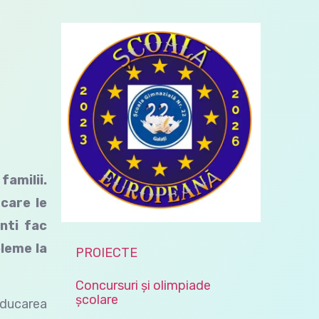
familii.
care le
nti fac
bleme la
PROIECTE
Concursuri și olimpiade
școlare
educarea