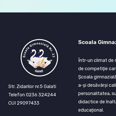
Scoala Gimnaz
Într-un climat de 
de competiţie car
Şcoala gimnazială 
a-şi desăvârşi cali
Str. Zidarilor nr.5 Galati
personalitatea, s
Telefon 0236 324244
didactice de înalt
CUI 29097433
educaţional.