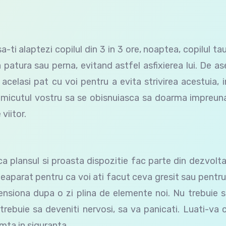
 sa-ti alaptezi copilul din 3 in 3 ore, noaptea, copilul ta
ra patura sau perna, evitand astfel asfixierea lui. De 
 acelasi pat cu voi pentru a evita strivirea acestuia, 
ca micutul vostru sa se obisnuiasca sa doarma impreuna
viitor.
ca plansul si proasta dispozitie fac parte din dezvolt
neaparat pentru ca voi ati facut ceva gresit sau pentr
ensiona dupa o zi plina de elemente noi. Nu trebuie s
 trebuie sa deveniti nervosi, sa va panicati. Luati-va c
simta in siguranta.