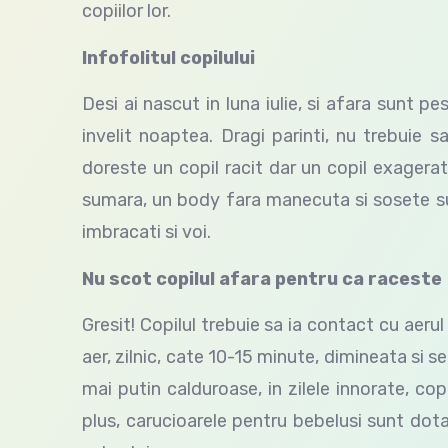
copiilor lor.
Infofolitul copilului
Desi ai nascut in luna iulie, si afara sunt 
invelit noaptea. Dragi parinti, nu trebuie s
doreste un copil racit dar un copil exagerat
sumara, un body fara manecuta si sosete sub
imbracati si voi.
Nu scot copilul afara pentru ca raceste
Gresit! Copilul trebuie sa ia contact cu aerul 
aer, zilnic, cate 10-15 minute, dimineata si se
mai putin calduroase, in zilele innorate, copi
plus, carucioarele pentru bebelusi sunt dotat