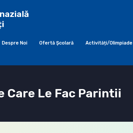
nazială
ți
Despre Noi
Ofertă Şcolară
Activități/Olimpiade
e Care Le Fac Parintii