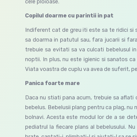
cele ploioase.
Copilul doarme cu parintii in pat
Indiferent cat de greu iti este sa te ridici si
sa doarma in patutul sau, fara jucarii si fa
trebuie sa evitati sa va culcati bebelusul in
noptii. In plus, nu este igienic si sanatos 
Viata voastra de cuplu va avea de suferit, pe 
Panica foarte mare
Daca nu stiati pana acum, trebuie sa aflati 
bebelus. Bebelusii plang pentru ca plag, nu 
bolnavi. Acesta este modul lor de a se det
pediatrul la fiecare plans al bebelusului. Nu
brate, cantati-i, plimbati-l si ajutati-l sa se 