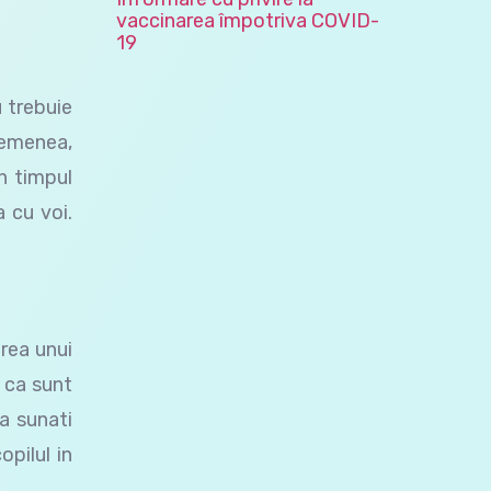
vaccinarea împotriva COVID-
19
u trebuie
asemenea,
in timpul
 cu voi.
area unui
u ca sunt
a sunati
opilul in