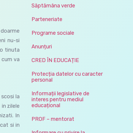
Săptămâna verde
Parteneriate
si doarme
Programe sociale
eni nu-si
Anunțuri
o tinuta
t cum va
CRED ÎN EDUCAȚIE
Protecția datelor cu caracter
personal
Informații legislative de
 scosi la
interes pentru mediul
educațional
in zilele
izati. In
PROF – mentorat
cat si in
Informare cu privire la