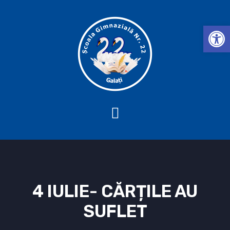
Deschide b
4 IULIE- CĂRȚILE AU
SUFLET