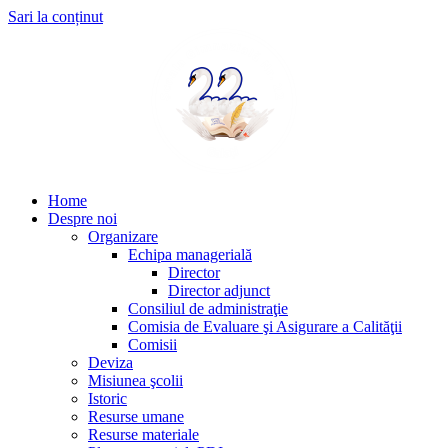
Sari la conținut
Home
Despre noi
Organizare
Echipa managerială
Director
Director adjunct
Consiliul de administraţie
Comisia de Evaluare şi Asigurare a Calităţii
Comisii
Deviza
Misiunea şcolii
Istoric
Resurse umane
Resurse materiale