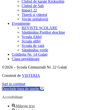
Clubul de karate Kiokushin
Clubul de Sah
Impact 22
Tinerii şi viitorul
Vocile primăverii
Evenimente
REVISTE ȘCOLARE
Săptămâna Porţilor deschise
Școala Altfel
Şcoala altfel
Scoala de vară
Săptămâna verde
Grădiniţa Nr. 14 Galaţi
Clasa pregătitoare
©2026 – Școala Gimnazială Nr. 22 Galați
Construit de
VISTERIA
Sari la conținut
Deschide bara de unelte
Accesibilitate
Mărește text