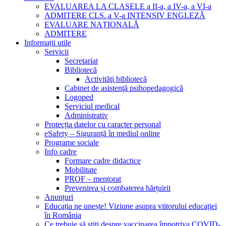
EVALUAREA LA CLASELE a II-a, a IV-a, a VI-a
ADMITERE CLS. a V-a INTENSIV ENGLEZĂ
EVALUARE NAȚIONALĂ
ADMITERE
Informații utile
Servicii
Secretariat
Bibliotecă
Activităţi bibliotecă
Cabinet de asistenţă psihopedagogică
Logoped
Serviciul medical
Administrativ
Protecția datelor cu caracter personal
eSafety – Siguranță în mediul online
Programe sociale
Info cadre
Formare cadre didactice
Mobilitate
PROF – mentorat
Prevenirea și combaterea hărțuirii
Anunțuri
Educația ne unește! Viziune asupra viitorului educației
în România
Ce trebuie să știți despre vaccinarea împotriva COVID-