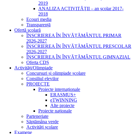
2019
ANALIZA ACTIVITĂŢII – an şcolar 2017-
2018
Ecouri media
Transparență
Ofertă şcolară
ÎNSCRIEREA ÎN ÎNVĂȚĂMÂNTUL PRIMAR
2026-2027
ÎNSCRIEREA ÎN ÎNVĂȚĂMÂNTUL PREȘCOLAR
2026-2027
ÎNSCRIEREA ÎN ÎNVĂȚĂMÂNTUL GIMNAZIAL
Oferta CDȘ
Activități/Olimpiade
Concursuri și olimpiade școlare
Consiliul elevilor
PROIECTE
Proiecte internaționale
ERASMUS+
eTWINNING
Alte proiecte
Proiecte naționale
Parteneriate
Săptămâna verde
Activități școlare
Examene