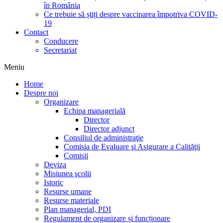
în România
Ce trebuie să știți despre vaccinarea împotriva COVID-
19
Contact
Conducere
Secretariat
Meniu
Home
Despre noi
Organizare
Echipa managerială
Director
Director adjunct
Consiliul de administraţie
Comisia de Evaluare şi Asigurare a Calităţii
Comisii
Deviza
Misiunea şcolii
Istoric
Resurse umane
Resurse materiale
Plan managerial, PDI
Regulament de organizare și funcționare