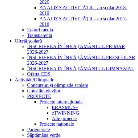
2020
ANALIZA ACTIVITĂȚII – an școlar 2018-
2019
ANALIZA ACTIVITĂŢII – an şcolar 2017-
2018
Ecouri media
Transparență
Ofertă şcolară
ÎNSCRIEREA ÎN ÎNVĂȚĂMÂNTUL PRIMAR
2026-2027
ÎNSCRIEREA ÎN ÎNVĂȚĂMÂNTUL PREȘCOLAR
2026-2027
ÎNSCRIEREA ÎN ÎNVĂȚĂMÂNTUL GIMNAZIAL
Oferta CDȘ
Activități/Olimpiade
Concursuri și olimpiade școlare
Consiliul elevilor
PROIECTE
Proiecte internaționale
ERASMUS+
eTWINNING
Alte proiecte
Proiecte naționale
Parteneriate
Săptămâna verde