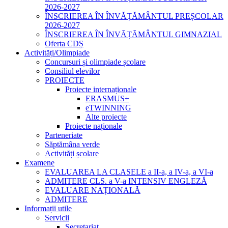
2026-2027
ÎNSCRIEREA ÎN ÎNVĂȚĂMÂNTUL PREȘCOLAR
2026-2027
ÎNSCRIEREA ÎN ÎNVĂȚĂMÂNTUL GIMNAZIAL
Oferta CDȘ
Activități/Olimpiade
Concursuri și olimpiade școlare
Consiliul elevilor
PROIECTE
Proiecte internaționale
ERASMUS+
eTWINNING
Alte proiecte
Proiecte naționale
Parteneriate
Săptămâna verde
Activități școlare
Examene
EVALUAREA LA CLASELE a II-a, a IV-a, a VI-a
ADMITERE CLS. a V-a INTENSIV ENGLEZĂ
EVALUARE NAȚIONALĂ
ADMITERE
Informații utile
Servicii
Secretariat