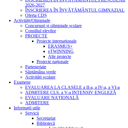
2026-2027
ÎNSCRIEREA ÎN ÎNVĂȚĂMÂNTUL GIMNAZIAL
Oferta CDȘ
Activități/Olimpiade
Concursuri și olimpiade școlare
Consiliul elevilor
PROIECTE
Proiecte internaționale
ERASMUS+
eTWINNING
Alte proiecte
Proiecte naționale
Parteneriate
Săptămâna verde
Activități școlare
Examene
EVALUAREA LA CLASELE a II-a, a IV-a, a VI-a
ADMITERE CLS. a V-a INTENSIV ENGLEZĂ
EVALUARE NAȚIONALĂ
ADMITERE
Informații utile
Servicii
Secretariat
Bibliotecă