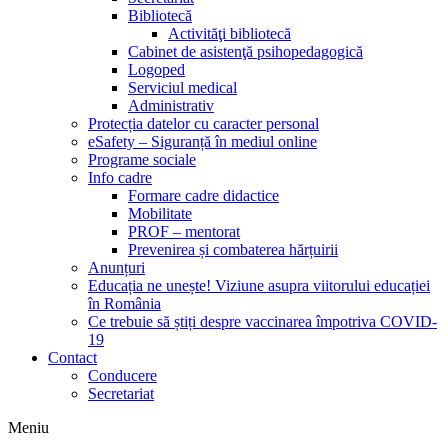
Bibliotecă
Activităţi bibliotecă
Cabinet de asistenţă psihopedagogică
Logoped
Serviciul medical
Administrativ
Protecția datelor cu caracter personal
eSafety – Siguranță în mediul online
Programe sociale
Info cadre
Formare cadre didactice
Mobilitate
PROF – mentorat
Prevenirea și combaterea hărțuirii
Anunțuri
Educația ne unește! Viziune asupra viitorului educației
în România
Ce trebuie să știți despre vaccinarea împotriva COVID-
19
Contact
Conducere
Secretariat
Meniu