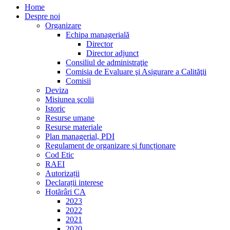
Home
Despre noi
Organizare
Echipa managerială
Director
Director adjunct
Consiliul de administraţie
Comisia de Evaluare şi Asigurare a Calităţii
Comisii
Deviza
Misiunea şcolii
Istoric
Resurse umane
Resurse materiale
Plan managerial, PDI
Regulament de organizare și funcționare
Cod Etic
RAEI
Autorizații
Declarații interese
Hotărâri CA
2023
2022
2021
2020