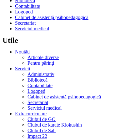
Bibliotecă
Contabilitate
Logoped
Cabinet de asistenţă psihopedagogică
Secretariat
Serviciul medical
Utile
Noutăţi
Articole diverse
Pentru părinţi
Servicii
Administrativ
Bibliotecă
Contabilitate
Logoped
Cabinet de asistenţă psihopedagogică
Secretariat
Serviciul medical
Extracurriculare
Clubul de GO
Clubul de karate Kiokushin
Clubul de Sah
Impact 22