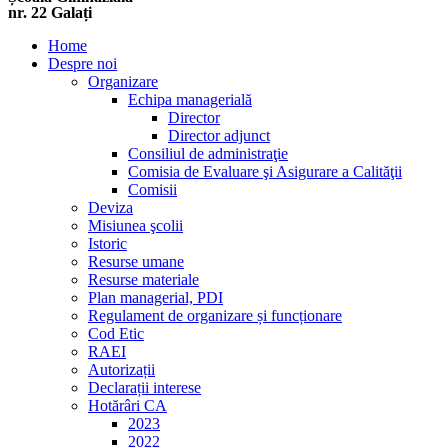
nr. 22 Galați
Home
Despre noi
Organizare
Echipa managerială
Director
Director adjunct
Consiliul de administraţie
Comisia de Evaluare şi Asigurare a Calităţii
Comisii
Deviza
Misiunea şcolii
Istoric
Resurse umane
Resurse materiale
Plan managerial, PDI
Regulament de organizare și funcționare
Cod Etic
RAEI
Autorizații
Declarații interese
Hotărâri CA
2023
2022