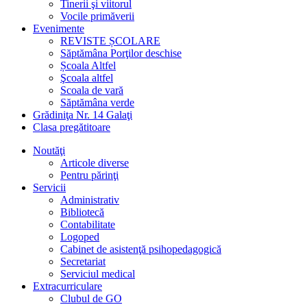
Tinerii şi viitorul
Vocile primăverii
Evenimente
REVISTE ȘCOLARE
Săptămâna Porţilor deschise
Școala Altfel
Şcoala altfel
Scoala de vară
Săptămâna verde
Grădiniţa Nr. 14 Galaţi
Clasa pregătitoare
Noutăţi
Articole diverse
Pentru părinţi
Servicii
Administrativ
Bibliotecă
Contabilitate
Logoped
Cabinet de asistenţă psihopedagogică
Secretariat
Serviciul medical
Extracurriculare
Clubul de GO