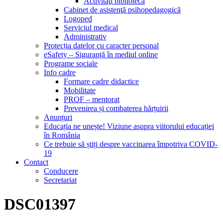
Activităţi bibliotecă
Cabinet de asistenţă psihopedagogică
Logoped
Serviciul medical
Administrativ
Protecția datelor cu caracter personal
eSafety – Siguranță în mediul online
Programe sociale
Info cadre
Formare cadre didactice
Mobilitate
PROF – mentorat
Prevenirea și combaterea hărțuirii
Anunțuri
Educația ne unește! Viziune asupra viitorului educației
în România
Ce trebuie să știți despre vaccinarea împotriva COVID-
19
Contact
Conducere
Secretariat
DSC01397