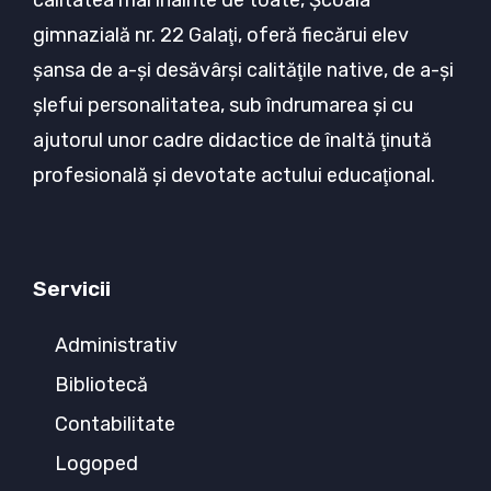
calitatea mai înainte de toate, Şcoala
gimnazială nr. 22 Galaţi, oferă fiecărui elev
şansa de a-şi desăvârşi calităţile native, de a-şi
şlefui personalitatea, sub îndrumarea şi cu
ajutorul unor cadre didactice de înaltă ţinută
profesională şi devotate actului educaţional.
Servicii
Administrativ
Bibliotecă
Contabilitate
Logoped