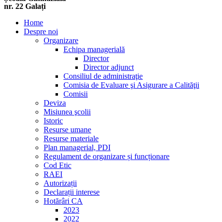
nr. 22 Galați
Home
Despre noi
Organizare
Echipa managerială
Director
Director adjunct
Consiliul de administraţie
Comisia de Evaluare şi Asigurare a Calităţii
Comisii
Deviza
Misiunea şcolii
Istoric
Resurse umane
Resurse materiale
Plan managerial, PDI
Regulament de organizare și funcționare
Cod Etic
RAEI
Autorizații
Declarații interese
Hotărâri CA
2023
2022