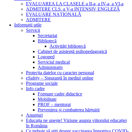
EVALUAREA LA CLASELE a II-a, a IV-a, a VI-a
ADMITERE CLS. a V-a INTENSIV ENGLEZĂ
EVALUARE NAȚIONALĂ
ADMITERE
Informații utile
Servicii
Secretariat
Bibliotecă
Activităţi bibliotecă
Cabinet de asistenţă psihopedagogică
Logoped
Serviciul medical
Administrativ
Protecția datelor cu caracter personal
eSafety – Siguranță în mediul online
Programe sociale
Info cadre
Formare cadre didactice
Mobilitate
PROF – mentorat
Prevenirea și combaterea hărțuirii
Anunțuri
Educația ne unește! Viziune asupra viitorului educației
în România
Ce trebuie să știți despre vaccinarea împotriva COVID-