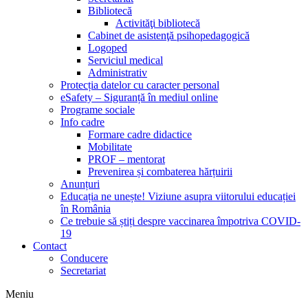
Bibliotecă
Activităţi bibliotecă
Cabinet de asistenţă psihopedagogică
Logoped
Serviciul medical
Administrativ
Protecția datelor cu caracter personal
eSafety – Siguranță în mediul online
Programe sociale
Info cadre
Formare cadre didactice
Mobilitate
PROF – mentorat
Prevenirea și combaterea hărțuirii
Anunțuri
Educația ne unește! Viziune asupra viitorului educației
în România
Ce trebuie să știți despre vaccinarea împotriva COVID-
19
Contact
Conducere
Secretariat
Meniu