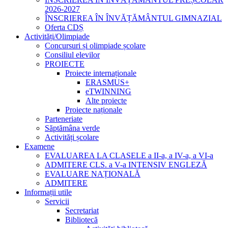
2026-2027
ÎNSCRIEREA ÎN ÎNVĂȚĂMÂNTUL GIMNAZIAL
Oferta CDȘ
Activități/Olimpiade
Concursuri și olimpiade școlare
Consiliul elevilor
PROIECTE
Proiecte internaționale
ERASMUS+
eTWINNING
Alte proiecte
Proiecte naționale
Parteneriate
Săptămâna verde
Activități școlare
Examene
EVALUAREA LA CLASELE a II-a, a IV-a, a VI-a
ADMITERE CLS. a V-a INTENSIV ENGLEZĂ
EVALUARE NAȚIONALĂ
ADMITERE
Informații utile
Servicii
Secretariat
Bibliotecă