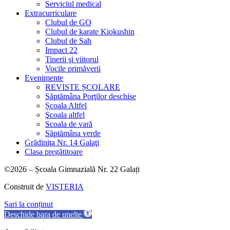
Serviciul medical
Extracurriculare
Clubul de GO
Clubul de karate Kiokushin
Clubul de Sah
Impact 22
Tinerii şi viitorul
Vocile primăverii
Evenimente
REVISTE ȘCOLARE
Săptămâna Porţilor deschise
Școala Altfel
Şcoala altfel
Scoala de vară
Săptămâna verde
Grădiniţa Nr. 14 Galaţi
Clasa pregătitoare
©2026 – Școala Gimnazială Nr. 22 Galați
Construit de
VISTERIA
Sari la conținut
Deschide bara de unelte