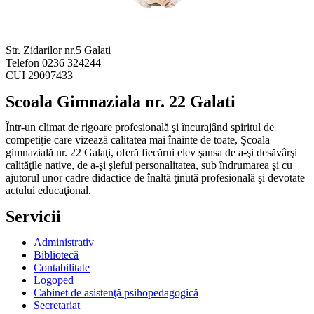
Str. Zidarilor nr.5 Galati
Telefon 0236 324244
CUI 29097433
Scoala Gimnaziala nr. 22 Galati
Într-un climat de rigoare profesională şi încurajând spiritul de
competiţie care vizează calitatea mai înainte de toate, Şcoala
gimnazială nr. 22 Galaţi, oferă fiecărui elev şansa de a-şi desăvârşi
calităţile native, de a-şi şlefui personalitatea, sub îndrumarea şi cu
ajutorul unor cadre didactice de înaltă ţinută profesională şi devotate
actului educaţional.
Servicii
Administrativ
Bibliotecă
Contabilitate
Logoped
Cabinet de asistenţă psihopedagogică
Secretariat