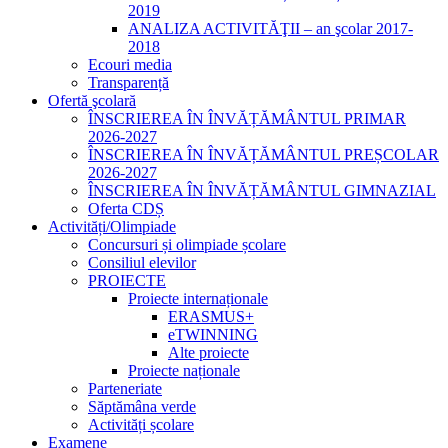
2019
ANALIZA ACTIVITĂŢII – an şcolar 2017-
2018
Ecouri media
Transparență
Ofertă şcolară
ÎNSCRIEREA ÎN ÎNVĂȚĂMÂNTUL PRIMAR
2026-2027
ÎNSCRIEREA ÎN ÎNVĂȚĂMÂNTUL PREȘCOLAR
2026-2027
ÎNSCRIEREA ÎN ÎNVĂȚĂMÂNTUL GIMNAZIAL
Oferta CDȘ
Activități/Olimpiade
Concursuri și olimpiade școlare
Consiliul elevilor
PROIECTE
Proiecte internaționale
ERASMUS+
eTWINNING
Alte proiecte
Proiecte naționale
Parteneriate
Săptămâna verde
Activități școlare
Examene