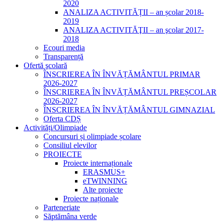
2020
ANALIZA ACTIVITĂȚII – an școlar 2018-
2019
ANALIZA ACTIVITĂŢII – an şcolar 2017-
2018
Ecouri media
Transparență
Ofertă şcolară
ÎNSCRIEREA ÎN ÎNVĂȚĂMÂNTUL PRIMAR
2026-2027
ÎNSCRIEREA ÎN ÎNVĂȚĂMÂNTUL PREȘCOLAR
2026-2027
ÎNSCRIEREA ÎN ÎNVĂȚĂMÂNTUL GIMNAZIAL
Oferta CDȘ
Activități/Olimpiade
Concursuri și olimpiade școlare
Consiliul elevilor
PROIECTE
Proiecte internaționale
ERASMUS+
eTWINNING
Alte proiecte
Proiecte naționale
Parteneriate
Săptămâna verde