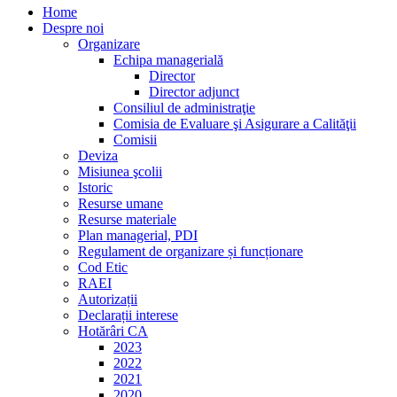
Home
Despre noi
Organizare
Echipa managerială
Director
Director adjunct
Consiliul de administraţie
Comisia de Evaluare şi Asigurare a Calităţii
Comisii
Deviza
Misiunea şcolii
Istoric
Resurse umane
Resurse materiale
Plan managerial, PDI
Regulament de organizare și funcționare
Cod Etic
RAEI
Autorizații
Declarații interese
Hotărâri CA
2023
2022
2021
2020