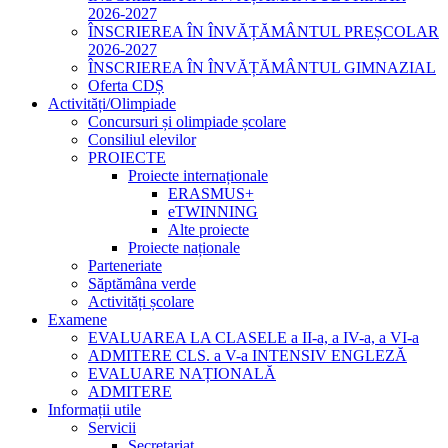
2026-2027
ÎNSCRIEREA ÎN ÎNVĂȚĂMÂNTUL PREȘCOLAR
2026-2027
ÎNSCRIEREA ÎN ÎNVĂȚĂMÂNTUL GIMNAZIAL
Oferta CDȘ
Activități/Olimpiade
Concursuri și olimpiade școlare
Consiliul elevilor
PROIECTE
Proiecte internaționale
ERASMUS+
eTWINNING
Alte proiecte
Proiecte naționale
Parteneriate
Săptămâna verde
Activități școlare
Examene
EVALUAREA LA CLASELE a II-a, a IV-a, a VI-a
ADMITERE CLS. a V-a INTENSIV ENGLEZĂ
EVALUARE NAȚIONALĂ
ADMITERE
Informații utile
Servicii
Secretariat