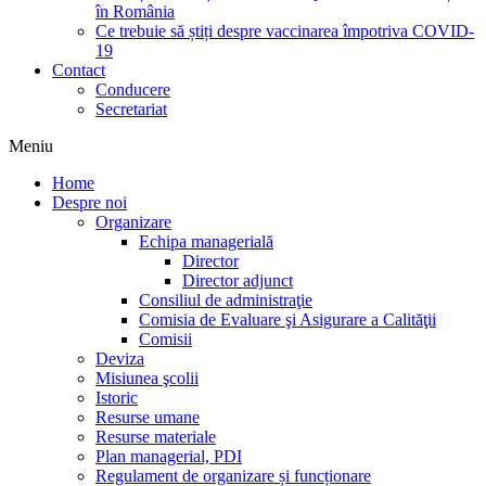
în România
Ce trebuie să știți despre vaccinarea împotriva COVID-
19
Contact
Conducere
Secretariat
Meniu
Home
Despre noi
Organizare
Echipa managerială
Director
Director adjunct
Consiliul de administraţie
Comisia de Evaluare şi Asigurare a Calităţii
Comisii
Deviza
Misiunea şcolii
Istoric
Resurse umane
Resurse materiale
Plan managerial, PDI
Regulament de organizare și funcționare