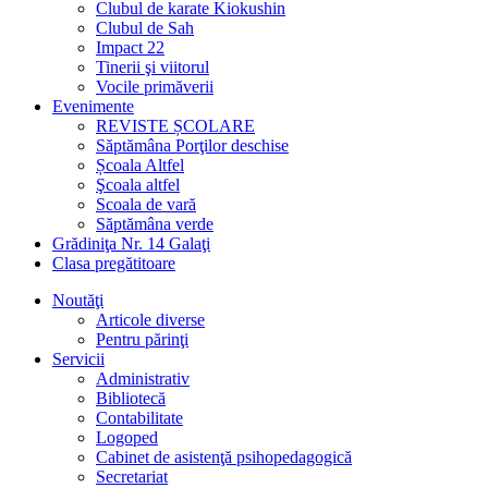
Clubul de karate Kiokushin
Clubul de Sah
Impact 22
Tinerii şi viitorul
Vocile primăverii
Evenimente
REVISTE ȘCOLARE
Săptămâna Porţilor deschise
Școala Altfel
Şcoala altfel
Scoala de vară
Săptămâna verde
Grădiniţa Nr. 14 Galaţi
Clasa pregătitoare
Noutăţi
Articole diverse
Pentru părinţi
Servicii
Administrativ
Bibliotecă
Contabilitate
Logoped
Cabinet de asistenţă psihopedagogică
Secretariat