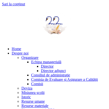
Sari la conținut
Home
Despre noi
Organizare
Echipa managerială
Director
Director adjunct
Consiliul de administraţie
Comisia de Evaluare şi Asigurare a Calităţii
Comisii
Deviza
Misiunea şcolii
Istoric
Resurse umane
Resurse materiale