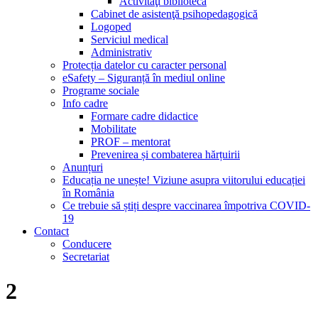
Activităţi bibliotecă
Cabinet de asistenţă psihopedagogică
Logoped
Serviciul medical
Administrativ
Protecția datelor cu caracter personal
eSafety – Siguranță în mediul online
Programe sociale
Info cadre
Formare cadre didactice
Mobilitate
PROF – mentorat
Prevenirea și combaterea hărțuirii
Anunțuri
Educația ne unește! Viziune asupra viitorului educației
în România
Ce trebuie să știți despre vaccinarea împotriva COVID-
19
Contact
Conducere
Secretariat
2