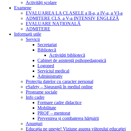
Activități școlare
Examene
EVALUAREA LA CLASELE a II-a, a IV-a, a VI-a
ADMITERE CLS. a V-a INTENSIV ENGLEZĂ
EVALUARE NAȚIONALĂ
ADMITERE
Informații utile
Servicii
Secretariat
Bibliotecă
Activităţi bibliotecă
Cabinet de asistenţă psihopedagogică
Logoped
Serviciul medical
Administrativ
Protecția datelor cu caracter personal
eSafety – Siguranță în mediul online
Programe sociale
Info cadre
Formare cadre didactice
Mobilitate
PROF – mentorat
Prevenirea și combaterea hărțuirii
Anunțuri
Educația ne unește! Viziune asupra viitorului educației