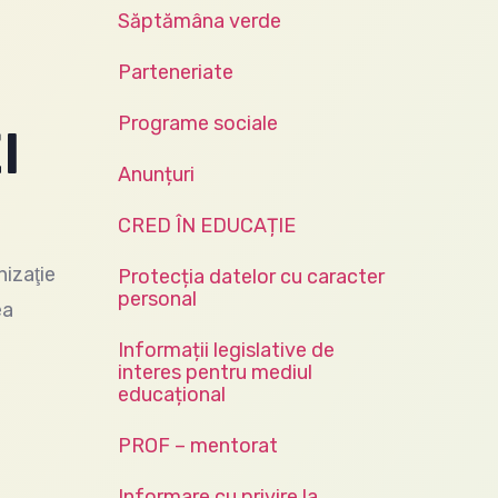
Săptămâna verde
Parteneriate
Programe sociale
I
Anunțuri
CRED ÎN EDUCAȚIE
izaţie
Protecția datelor cu caracter
personal
ea
Informații legislative de
interes pentru mediul
educațional
PROF – mentorat
Informare cu privire la