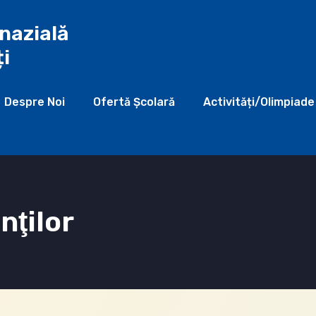
nazială
ți
Despre Noi
Ofertă Şcolară
Activități/Olimpiade
nţilor