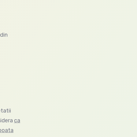
din
tatii
sidera
ca
 poata