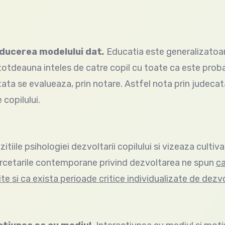
roducerea modelului dat
.
Educatia este generalizatoar
totdeauna inteles de catre copil cu toate ca este proba
ata se evalueaza, prin notare. Astfel nota prin judeca
 copilului.
iile psihologiei dezvoltarii copilului si vizeaza cultiv
 Cercetarile contemporane privind dezvoltarea ne spun
c
ite si ca exista perioade critice individualizate de dezv