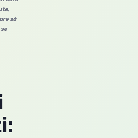
ute,
care să
 se
i
i: