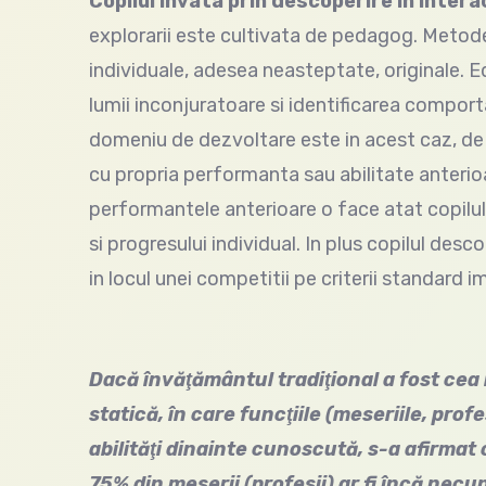
Copilul invata prin descoperire in inter
explorarii este cultivata de pedagog. Metodel
individuale, adesea neasteptate, originale. 
lumii inconjuratoare si identificarea compor
domeniu de dezvoltare este in acest caz, de 
cu propria performanta sau abilitate anterio
performantele anterioare o face atat copilul 
si progresului individual. In plus copilul desc
in locul unei competitii pe criterii standard i
Dacă învăţământul tradiţional a fost cea
statică, în care funcţiile (meseriile, prof
abilităţi dinainte cunoscută, s-a afirmat
75% din meserii (profesii) ar fi încă nec