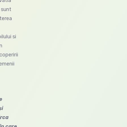
vatia
 sunt
sterea
lului si
n
operirii
semenii
e
şi
irca
în care