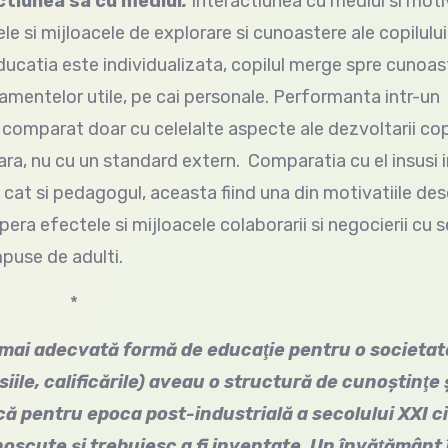
actiunea sa cu mediul
.
Interactiunea cu mediul si moti
e si mijloacele de explorare si cunoastere ale copilului
Educatia este individualizata, copilul merge spre cunoa
tamentelor utile, pe cai personale. Performanta intr-un
comparat doar cu celelalte aspecte ale dezvoltarii copi
ara, nu cu un standard extern. Comparatia cu el insusi i
cat si pedagogul, aceasta fiind una din motivatiile desc
opera efectele si mijloacele colaborarii si negocierii cu 
mpuse de adulti.
*
 mai adecvată formă de educaţie pentru o societat
esiile, calificările) aveau o structură de cunoştinţe 
 că pentru epoca post-industrială a secolului XXI c
unoscute şi trebuiesc a fi inventate. Un învăţământ 