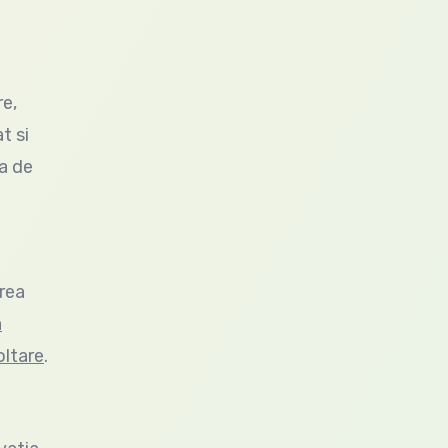
e,
t si
ta de
area
a
oltare
.