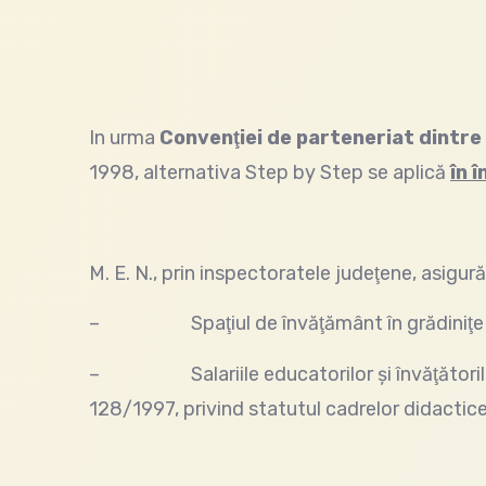
In urma
Convenţiei de parteneriat dintre 
1998, alternativa Step by Step se aplică
în
î
M. E. N., prin inspectoratele judeţene, asigură
– Spaţiul de învăţământ în grădiniţe şi 
– Salariile educatorilor şi învăţătorilor
128/1997, privind statutul cadrelor didactice